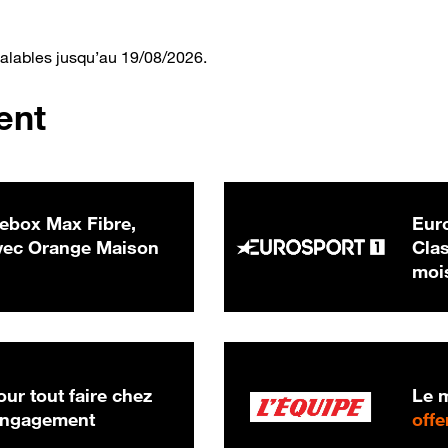
valables jusqu’au 19/08/2026.
ent
ebox Max Fibre,
Euro
 € par mois
ec Orange Maison
Clas
moi
ur tout faire chez
Le m
 engagement
offe