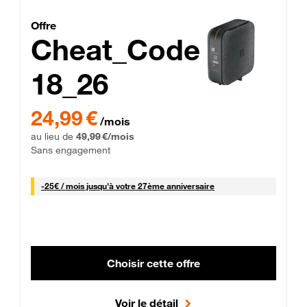
Cheat_Code Fibre_18_26
Offre
Cheat_Code
18_26
 Engagement 12 mois
24,99 € par mois pendant 0 mois puis 49,99 € par mois, Sans 
24,99 €
/mois
au lieu de
49,99 €/mois
Sans engagement
25 € par mois
-
25€ / mois
jusqu'à votre 27ème anniversaire
Choisir cette offre
Voir le détail