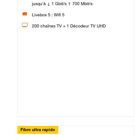
jusqu'à ↓ 1 Gbit/s ↑ 700 Mbit/s
Livebox 5 : Wifi 5
200 chaînes TV + 1 Décodeur TV UHD
Fibre ultra rapide