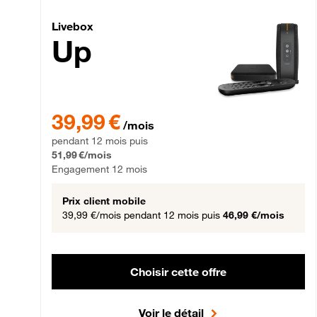
Livebox Up Fibre
Livebox
Up
39,99 € par mois pendant 12 mois puis 51,99 € par mois,
39,99 €
/mois
pendant 12 mois puis
51,99 €/mois
Engagement 12 mois
Prix client mobile
39,99 €/mois
pendant 12 mois puis
46,99 €/mois
Choisir cette offre
Voir le détail