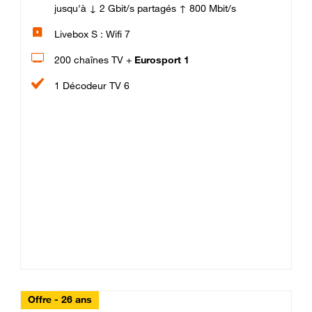
jusqu'à ↓ 2 Gbit/s partagés ↑ 800 Mbit/s
Livebox S : Wifi 7
200 chaînes TV +
Eurosport 1
1 Décodeur TV 6
Offre - 26 ans