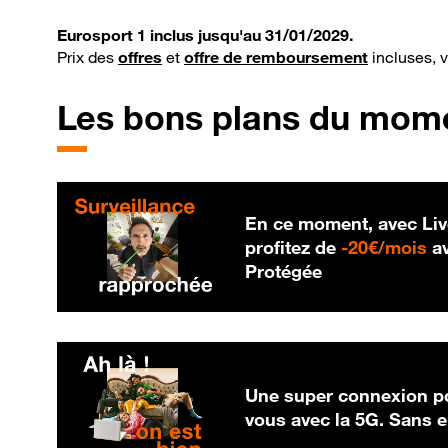
Eurosport 1 inclus jusqu'au 31/01/2029.
Prix des
offres
et
offre de remboursement
incluses, 
Les bons plans du mom
En ce moment, avec Liv
20
profitez de
-
20€/mois
av
Protégée
Une super connexion po
vous avec la 5G. Sans