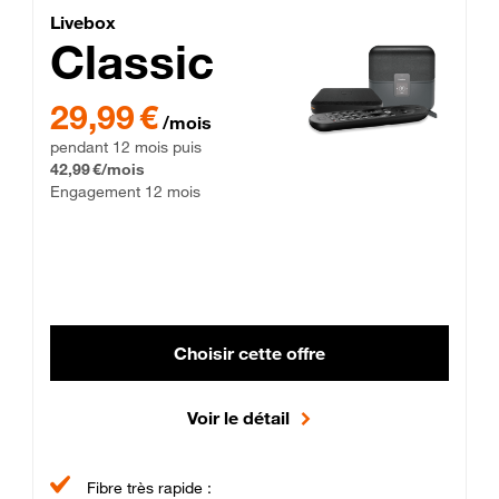
Lite Fibre
Livebox Classic Fibre
Livebox
Classic
29,99 € par mois pendant 12 mois puis 42,99 € par mois, Enga
29,99 €
/mois
pendant 12 mois puis
42,99 €/mois
Engagement 12 mois
Choisir cette offre
Voir le détail
Fibre très rapide :