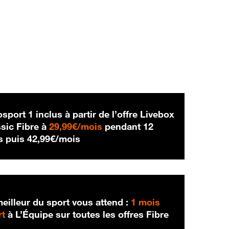
sport 1 inclus à partir de l’offre Livebox
29,99 € par mois
sic Fibre à
29,99€/mois
pendant 12
42,99 € par mois
s puis
42,99€/mois
eilleur du sport vous attend :
1 mois
rt
à L’Équipe sur toutes les offres Fibre