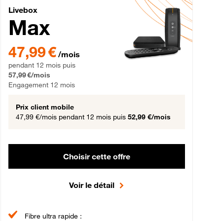
Livebox Max Fibre
Livebox
Max
gement 12 mois
47,99 € par mois pendant 12 mois puis 57,99 € par mois, Engageme
47,99 €
/mois
pendant 12 mois puis
57,99 €/mois
Engagement 12 mois
Prix client mobile
47,99 €/mois
pendant 12 mois puis
52,99 €/mois
Choisir cette offre
Voir le détail
Fibre ultra rapide :