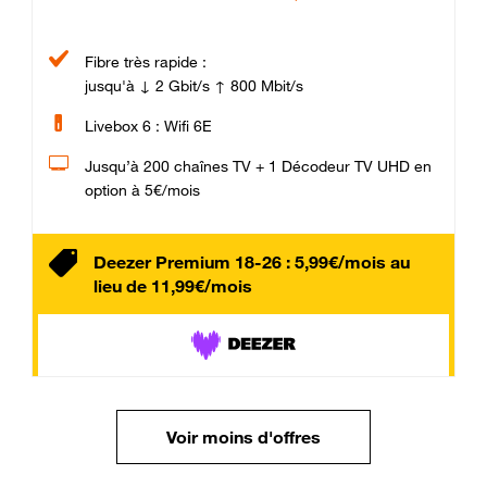
Fibre très rapide :
jusqu'à ↓ 2 Gbit/s ↑ 800 Mbit/s
Livebox 6 : Wifi 6E
Jusqu’à 200 chaînes TV + 1 Décodeur TV UHD en
option à 5€/mois
Deezer Premium 18-26 : 5,99€/mois au
lieu de 11,99€/mois
Voir moins d'offres