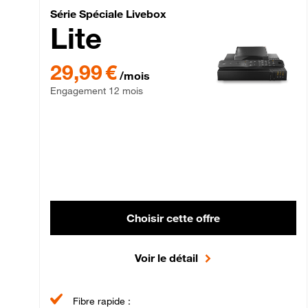
Série Spéciale Livebox 
Série Spéciale Livebox
Lite
29,99 € par mois , Engagement 12 mois
29,99 €
/mois
Engagement 12 mois
Choisir cette offre
Voir le détail
Fibre rapide :