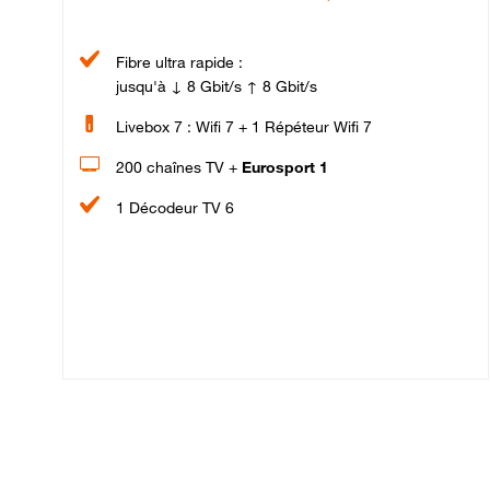
Fibre ultra rapide :
jusqu'à ↓ 8 Gbit/s ↑ 8 Gbit/s
Livebox 7 : Wifi 7 + 1 Répéteur Wifi 7
200 chaînes TV +
Eurosport 1
1 Décodeur TV 6