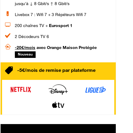
jusqu'à ↓ 8 Gbit/s ↑ 8 Gbit/s
Livebox 7 : Wifi 7 + 3 Répéteurs Wifi 7
200 chaînes TV +
Eurosport 1
2 Décodeurs TV 6
-20€/mois
avec Orange Maison Protégée
Nouveau
-5€/mois de remise par plateforme