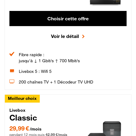
Choisir cette offre
Voir le détail
Fibre rapide :
jusqu'à ↓ 1 Gbit/s ↑ 700 Mbit/s
Livebox 5 : Wifi 5
200 chaînes TV + 1 Décodeur TV UHD
Meilleur choix
Livebox Classic Fibre
Livebox
Classic
29,99 € par mois pendant 12 mois puis 42,99 € par mois, Engagement 12 moi
29,99 €
/mois
pendant 12 mois puis
42,99 €/mois