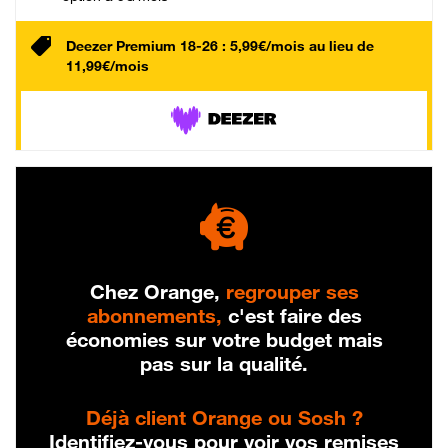
Deezer Premium 18-26 : 5,99€/mois au lieu de
11,99€/mois
Chez Orange,
regrouper ses
abonnements,
c'est faire des
économies sur votre budget mais
pas sur la qualité.
Déjà client Orange ou Sosh ?
Identifiez-vous pour voir vos remises