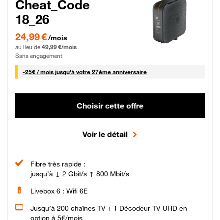
Cheat_Code
18_26
24,99 € par mois pendant 0 mois puis 49,99 € par mois, Sans engagement
24,99 €
/mois
au lieu de
49,99 €/mois
Sans engagement
25 € par mois
-
25€ / mois
jusqu'à votre 27ème anniversaire
Choisir cette offre
Voir le détail
Fibre très rapide :
jusqu'à ↓ 2 Gbit/s ↑ 800 Mbit/s
Livebox 6 : Wifi 6E
Jusqu’à 200 chaînes TV + 1 Décodeur TV UHD en
option à 5€/mois