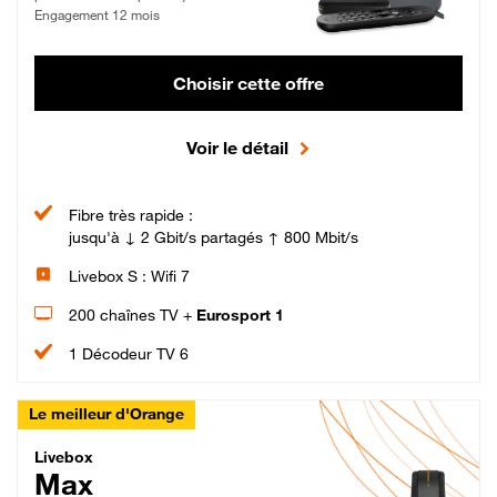
Engagement 12 mois
Choisir cette offre
Voir le détail
Fibre très rapide :
jusqu'à ↓ 2 Gbit/s partagés ↑ 800 Mbit/s
Livebox S : Wifi 7
200 chaînes TV +
Eurosport 1
1 Décodeur TV 6
Le meilleur d'Orange
Livebox Max Fibre
Livebox
Max