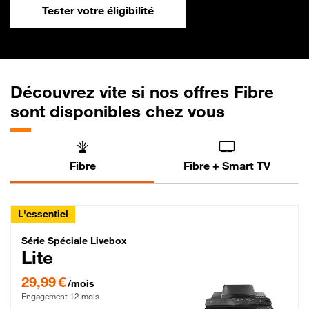
Tester votre éligibilité
Découvrez vite si nos offres Fibre
sont disponibles chez vous
Fibre
Fibre + Smart TV
L'essentiel
Série Spéciale Livebox Lite Fibre
Série Spéciale Livebox
Lite
29,99 € par mois , Engagement 12 mois
29,99 €
/mois
Engagement 12 mois