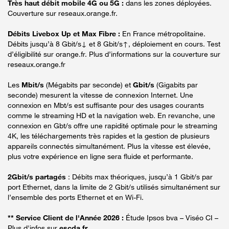
Très haut débit mobile 4G ou 5G :
dans les zones déployées.
Couverture sur reseaux.orange.fr.
Débits Livebox Up et Max Fibre :
En France métropolitaine.
Débits jusqu’à 8 Gbit/s↓ et 8 Gbit/s↑, déploiement en cours. Test
d’éligibilité sur orange.fr. Plus d’informations sur la couverture sur
reseaux.orange.fr
Les
Mbit/s
(Mégabits par seconde) et
Gbit/s
(Gigabits par
seconde) mesurent la vitesse de connexion Internet. Une
connexion en Mbt/s est suffisante pour des usages courants
comme le streaming HD et la navigation web. En revanche, une
connexion en Gbt/s offre une rapidité optimale pour le streaming
4K, les téléchargements très rapides et la gestion de plusieurs
appareils connectés simultanément. Plus la vitesse est élevée,
plus votre expérience en ligne sera fluide et performante.
2Gbit/s partagés
: Débits max théoriques, jusqu’à 1 Gbit/s par
port Ethernet, dans la limite de 2 Gbit/s utilisés simultanément sur
l’ensemble des ports Ethernet et en Wi-Fi.
** Service Client de l'Année 2026 :
Étude Ipsos bva – Viséo CI –
Plus d'infos sur
escda.fr