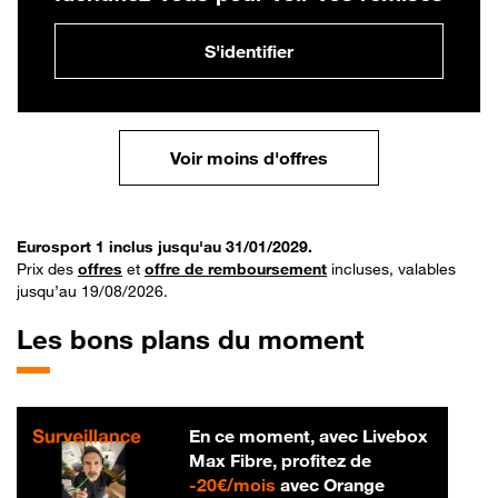
S'identifier
Voir moins d'offres
Eurosport 1 inclus jusqu'au 31/01/2029.
Prix des
offres
et
offre de remboursement
incluses, valables
jusqu’au 19/08/2026.
Les bons plans du moment
En ce moment, avec Livebox
Max Fibre, profitez de
20 € par mois
-
20€/mois
avec Orange