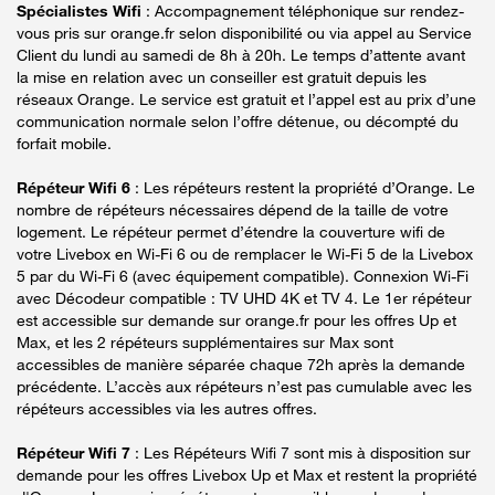
Spécialistes Wifi
: Accompagnement téléphonique sur rendez-
vous pris sur orange.fr selon disponibilité ou via appel au Service
Client du lundi au samedi de 8h à 20h. Le temps d’attente avant
la mise en relation avec un conseiller est gratuit depuis les
réseaux Orange. Le service est gratuit et l’appel est au prix d’une
communication normale selon l’offre détenue, ou décompté du
forfait mobile.
Répéteur Wifi 6
: Les répéteurs restent la propriété d’Orange. Le
nombre de répéteurs nécessaires dépend de la taille de votre
logement. Le répéteur permet d’étendre la couverture wifi de
votre Livebox en Wi-Fi 6 ou de remplacer le Wi-Fi 5 de la Livebox
5 par du Wi-Fi 6 (avec équipement compatible). Connexion Wi-Fi
avec Décodeur compatible : TV UHD 4K et TV 4. Le 1er répéteur
est accessible sur demande sur orange.fr pour les offres Up et
Max, et les 2 répéteurs supplémentaires sur Max sont
accessibles de manière séparée chaque 72h après la demande
précédente. L’accès aux répéteurs n’est pas cumulable avec les
répéteurs accessibles via les autres offres.
Répéteur Wifi 7
: Les Répéteurs Wifi 7 sont mis à disposition sur
demande pour les offres Livebox Up et Max et restent la propriété