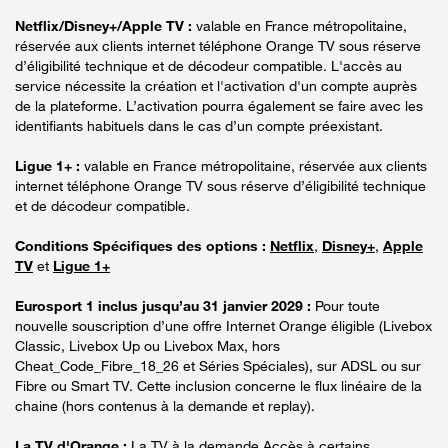
Netflix/Disney+/Apple TV :
valable en France métropolitaine,
réservée aux clients internet téléphone Orange TV sous réserve
d’éligibilité technique et de décodeur compatible. L'accès au
service nécessite la création et l'activation d'un compte auprès
de la plateforme. L’activation pourra également se faire avec les
identifiants habituels dans le cas d’un compte préexistant.
Ligue 1+ :
valable en France métropolitaine, réservée aux clients
internet téléphone Orange TV sous réserve d’éligibilité technique
et de décodeur compatible.
Conditions Spécifiques des options :
Netflix
,
Disney+
,
Apple
TV
et
Ligue 1+
Eurosport 1 inclus jusqu’au 31 janvier 2029 :
Pour toute
nouvelle souscription d’une offre Internet Orange éligible (Livebox
Classic, Livebox Up ou Livebox Max, hors
Cheat_Code_Fibre_18_26 et Séries Spéciales), sur ADSL ou sur
Fibre ou Smart TV. Cette inclusion concerne le flux linéaire de la
chaine (hors contenus à la demande et replay).
La TV d'Orange :
La TV à la demande Accès à certains