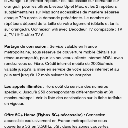
d'Orange. Le premier répéteur est accessible sur demande sur
orange.fr pour les offres Livebox Up et Max, et les 2 répéteurs
supplémentaires sur Max sont accessibles de manière séparée
chaque 72h après la demande précédente. Le nombre de
répéteurs dépend de la taille de votre logement (détails et tarifs
sur orange.fr). Connexion wifi avec Décodeur TV compatible : TV
4, TV UHD 4K et TV 6.
Partage de connexion :
Service valable en France
métropolitaine, sous réserve de couverture mobile (détails sur
réseaux.orange.fr), pour les nouveaux clients Internet ADSL avec
rendez-vous ou Fibre. Crédit internet mobile de 200Go/mois
valable jusqu'à la mise en service de votre accès internet et au
plus tard jusqu'à 12 mois suivant la souscription.
Les appels illimités
: Hors coût du service des numéros
spéciaux. Jusqu’à 250 correspondants différents/mois et 3h
maximum/appel. Voir la liste des destinations sur la fiche tarifaire
en vigueur.
Offre 5G+ Home (Flybox 5G+ nécessaire) :
Connexion
accessible exclusivement en France métropolitaine sous
couverture 5G en 3,5GHz. 5G : dans les zones couvertes