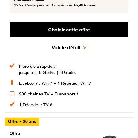
39,99 €/mois
pendant 12 mois puis
46,99 €/mois
Choisir cette offre
Voir le détail
Fibre ultra rapide :
jusqu'à ↓ 8 Gbit/s ↑ 8 Gbit/s
Livebox 7 : Wifi 7 + 1 Répéteur Wifi 7
200 chaînes TV +
Eurosport 1
1 Décodeur TV 6
Offre - 26 ans
Cheat_Code Fibre_18_26
Offre