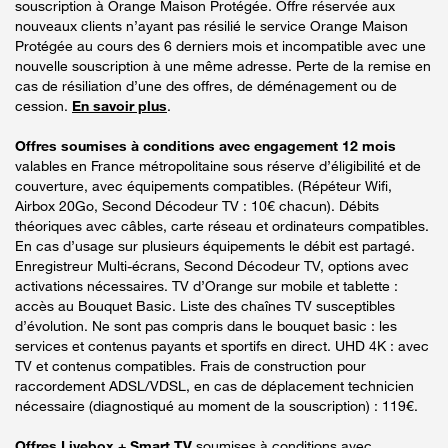
souscription à Orange Maison Protégée. Offre réservée aux
nouveaux clients n’ayant pas résilié le service Orange Maison
Protégée au cours des 6 derniers mois et incompatible avec une
nouvelle souscription à une même adresse. Perte de la remise en
cas de résiliation d’une des offres, de déménagement ou de
cession.
En savoir plus
.
Offres soumises à conditions avec engagement 12 mois
valables en France métropolitaine sous réserve d’éligibilité et de
couverture, avec équipements compatibles. (Répéteur Wifi,
Airbox 20Go, Second Décodeur TV : 10€ chacun). Débits
théoriques avec câbles, carte réseau et ordinateurs compatibles.
En cas d’usage sur plusieurs équipements le débit est partagé.
Enregistreur Multi-écrans, Second Décodeur TV, options avec
activations nécessaires. TV d’Orange sur mobile et tablette :
accès au Bouquet Basic. Liste des chaînes TV susceptibles
d’évolution. Ne sont pas compris dans le bouquet basic : les
services et contenus payants et sportifs en direct. UHD 4K : avec
TV et contenus compatibles. Frais de construction pour
raccordement ADSL/VDSL, en cas de déplacement technicien
nécessaire (diagnostiqué au moment de la souscription) : 119€.
Offres Livebox + Smart TV
soumises à conditions avec