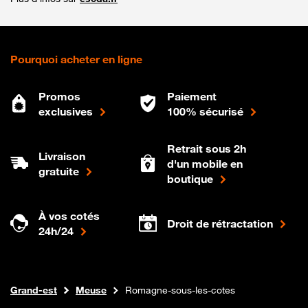
Pourquoi acheter en ligne
Promos
Paiement
exclusives
100% sécurisé
Retrait sous 2h
Livraison
d'un mobile en
gratuite
boutique
À vos cotés
Droit de rétractation
24h/24
Internet fibre
Boutique Orange
Grand-est
Meuse
Romagne-sous-les-cotes