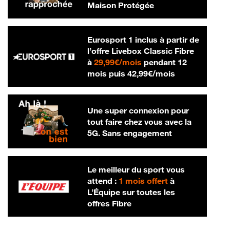
Maison Protégée
Eurosport 1 inclus à partir de
l’offre Livebox Classic Fibre
29,99 € par mois
à
29,99€/mois
pendant 12
42,99 € par m
mois puis
42,99€/mois
Une super connexion pour
tout faire chez vous avec la
5G. Sans engagement
Le meilleur du sport vous
attend :
1 mois offert
à
L’Équipe sur toutes les
offres Fibre