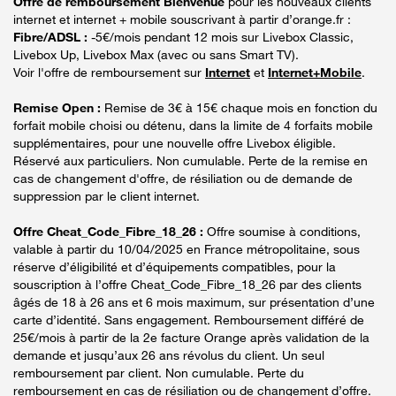
Offre de remboursement Bienvenue
pour les nouveaux clients
internet et internet + mobile souscrivant à partir d’orange.fr :
Fibre/ADSL :
-5€/mois pendant 12 mois sur Livebox Classic,
Livebox Up, Livebox Max (avec ou sans Smart TV).
Voir l'offre de remboursement sur
Internet
et
Internet+Mobile
.
Remise Open :
Remise de 3€ à 15€ chaque mois en fonction du
forfait mobile choisi ou détenu, dans la limite de 4 forfaits mobile
supplémentaires, pour une nouvelle offre Livebox éligible.
Réservé aux particuliers. Non cumulable. Perte de la remise en
cas de changement d'offre, de résiliation ou de demande de
suppression par le client internet.
Offre Cheat_Code_Fibre_18_26 :
Offre soumise à conditions,
valable à partir du 10/04/2025 en France métropolitaine, sous
réserve d’éligibilité et d’équipements compatibles, pour la
souscription à l’offre Cheat_Code_Fibre_18_26 par des clients
âgés de 18 à 26 ans et 6 mois maximum, sur présentation d’une
carte d’identité. Sans engagement. Remboursement différé de
25€/mois à partir de la 2e facture Orange après validation de la
demande et jusqu’aux 26 ans révolus du client. Un seul
remboursement par client. Non cumulable. Perte du
remboursement en cas de résiliation ou de changement d’offre.