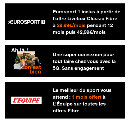
Eurosport 1 inclus à partir de
l’offre Livebox Classic Fibre
29,99 € par mois
à
29,99€/mois
pendant 12
42,99 € par m
mois puis
42,99€/mois
Une super connexion pour
tout faire chez vous avec la
5G. Sans engagement
Le meilleur du sport vous
attend :
1 mois offert
à
L’Équipe sur toutes les
offres Fibre