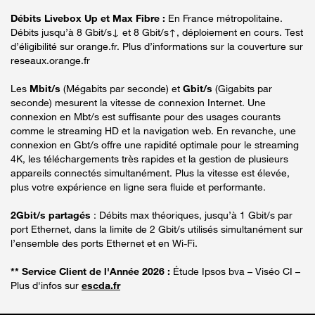
Débits Livebox Up et Max Fibre :
En France métropolitaine.
Débits jusqu’à 8 Gbit/s↓ et 8 Gbit/s↑, déploiement en cours. Test
d’éligibilité sur orange.fr. Plus d’informations sur la couverture sur
reseaux.orange.fr
Les
Mbit/s
(Mégabits par seconde) et
Gbit/s
(Gigabits par
seconde) mesurent la vitesse de connexion Internet. Une
connexion en Mbt/s est suffisante pour des usages courants
comme le streaming HD et la navigation web. En revanche, une
connexion en Gbt/s offre une rapidité optimale pour le streaming
4K, les téléchargements très rapides et la gestion de plusieurs
appareils connectés simultanément. Plus la vitesse est élevée,
plus votre expérience en ligne sera fluide et performante.
2Gbit/s partagés
: Débits max théoriques, jusqu’à 1 Gbit/s par
port Ethernet, dans la limite de 2 Gbit/s utilisés simultanément sur
l’ensemble des ports Ethernet et en Wi-Fi.
** Service Client de l'Année 2026 :
Étude Ipsos bva – Viséo CI –
Plus d'infos sur
escda.fr