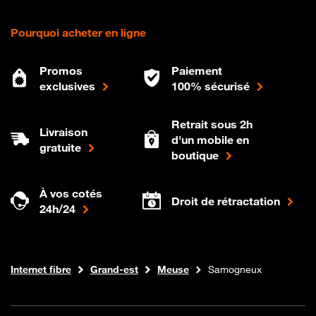
Pourquoi acheter en ligne
Promos
Paiement
exclusives
100% sécurisé
Retrait sous 2h
Livraison
d'un mobile en
gratuite
boutique
À vos cotés
Droit de rétractation
24h/24
Boutique Orange
Internet fibre
Grand-est
Meuse
Samogneux