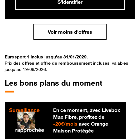
S'identifier
Voir moins d'offres
Eurosport 1 inclus jusqu'au 31/01/2029.
Prix des
offres
et
offre de remboursement
incluses, valables
jusqu’au 19/08/2026.
Les bons plans du moment
En ce moment, avec Livebox
Max Fibre, profitez de
20 € par mois
-
20€/mois
avec Orange
Maison Protégée