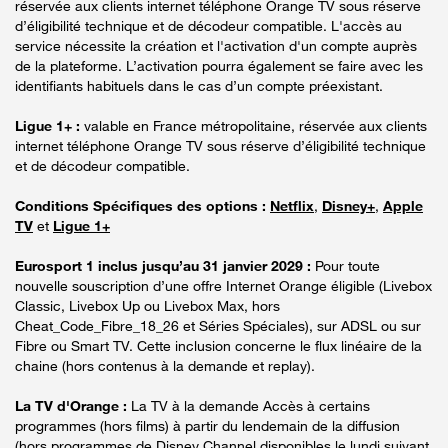
réservée aux clients internet téléphone Orange TV sous réserve
d’éligibilité technique et de décodeur compatible. L'accès au
service nécessite la création et l'activation d'un compte auprès
de la plateforme. L’activation pourra également se faire avec les
identifiants habituels dans le cas d’un compte préexistant.
Ligue 1+ :
valable en France métropolitaine, réservée aux clients
internet téléphone Orange TV sous réserve d’éligibilité technique
et de décodeur compatible.
Conditions Spécifiques des options :
Netflix
,
Disney+
,
Apple
TV
et
Ligue 1+
Eurosport 1 inclus jusqu’au 31 janvier 2029 :
Pour toute
nouvelle souscription d’une offre Internet Orange éligible (Livebox
Classic, Livebox Up ou Livebox Max, hors
Cheat_Code_Fibre_18_26 et Séries Spéciales), sur ADSL ou sur
Fibre ou Smart TV. Cette inclusion concerne le flux linéaire de la
chaine (hors contenus à la demande et replay).
La TV d'Orange :
La TV à la demande Accès à certains
programmes (hors films) à partir du lendemain de la diffusion
(hors programmes de Disney Channel disponibles le lundi suivant