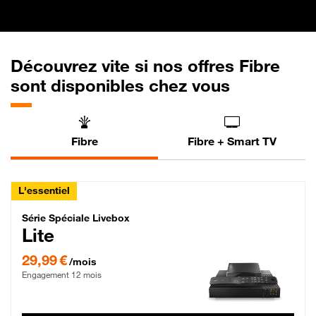
Découvrez vite si nos offres Fibre
sont disponibles chez vous
Fibre
Fibre + Smart TV
L'essentiel
Série Spéciale Livebox Lite Fibre
Série Spéciale Livebox
Lite
29,99 € par mois , Engagement 12 mois
29,99 €
/mois
Engagement 12 mois