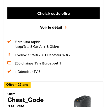
Choisir cette offre
Voir le détail
Fibre ultra rapide :
jusqu'à ↓ 8 Gbit/s ↑ 8 Gbit/s
Livebox 7 : Wifi 7 + 1 Répéteur Wifi 7
200 chaînes TV +
Eurosport 1
1 Décodeur TV 6
Offre - 26 ans
Cheat_Code Fibre_18_26
Offre
Cheat_Code
18_26