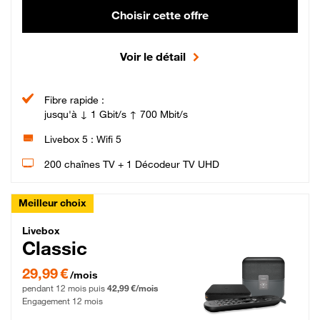
Choisir cette offre
Voir le détail
Fibre rapide :
jusqu'à ↓ 1 Gbit/s ↑ 700 Mbit/s
Livebox 5 : Wifi 5
200 chaînes TV + 1 Décodeur TV UHD
Meilleur choix
Livebox Classic Fibre
Livebox
Classic
29,99 € par mois pendant 12 mois puis 42,99 € par mois, Engagement 12 moi
29,99 €
/mois
pendant 12 mois puis
42,99 €/mois
Engagement 12 mois