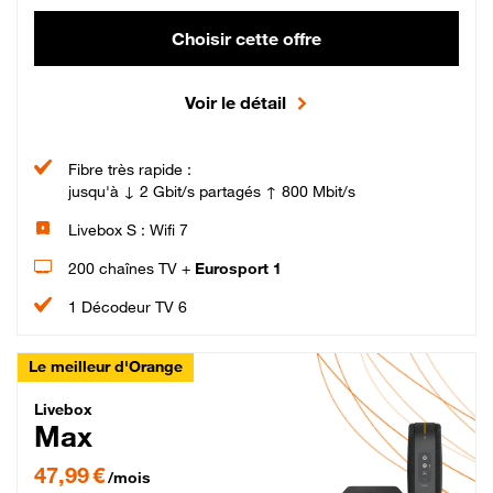
Choisir cette offre
Voir le détail
Fibre très rapide :
jusqu'à ↓ 2 Gbit/s partagés ↑ 800 Mbit/s
Livebox S : Wifi 7
200 chaînes TV +
Eurosport 1
1 Décodeur TV 6
Le meilleur d'Orange
Livebox Max Fibre
Livebox
Max
47,99 € par mois pendant 12 mois puis 57,99 € par mois, Engagement 12 moi
47,99 €
/mois