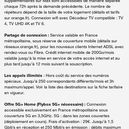
supplémentaires sur Max sont accessibles de manière séparée
chaque 72h après la demande précédente. Le nombre de
répéteurs dépend de la taille de votre logement (détails et tarifs
sur orange.fr). Connexion wifi avec Décodeur TV compatible : TV
4, TV UHD 4K et TV 6.
Partage de connexion :
Service valable en France
métropolitaine, sous réserve de couverture mobile (détails sur
réseaux.orange.fr), pour les nouveaux clients Internet ADSL avec
rendez-vous ou Fibre. Crédit internet mobile de 200Go/mois
valable jusqu'à la mise en service de votre accès internet et au
plus tard jusqu'à 12 mois suivant la souscription.
Les appels illimités
: Hors coût du service des numéros
spéciaux. Jusqu’à 250 correspondants différents/mois et 3h
maximum/appel. Voir la liste des destinations sur la fiche tarifaire
en vigueur.
Offre 5G+ Home (Flybox 5G+ nécessaire) :
Connexion
accessible exclusivement en France métropolitaine sous
couverture 5G en 3,5GHz. 5G : dans les zones couvertes
(déploiement en cours). Frais d’activation : 29€. Jusqu’à 1,5
Gbit/s en réception et 250 Mbit/s en émission : débits maximum