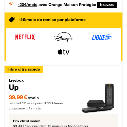
-20€/mois
avec Orange Maison Protégée
Nouveau
-5€/mois de remise par plateforme
Fibre ultra rapide
Livebox Up Fibre
Livebox
Up
39,99 € par mois pendant 12 mois puis 51,99 € par mois, Engagement 12 moi
39,99 €
/mois
pendant 12 mois puis
51,99 €/mois
Engagement 12 mois
Prix client mobile
39,99 €/mois
pendant 12 mois puis
46,99 €/mois