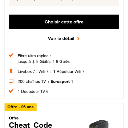
Choisir cette offre
Voir le détail
Fibre ultra rapide :
jusqu'à ↓ 8 Gbit/s ↑ 8 Gbit/s
Livebox 7 : Wifi 7 + 1 Répéteur Wifi 7
200 chaînes TV +
Eurosport 1
1 Décodeur TV 6
Offre - 26 ans
Cheat_Code Fibre_18_26
Offre
Cheat_Code