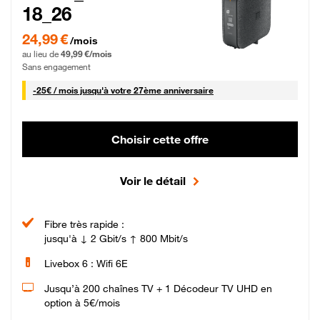
18_26
24,99 € par mois pendant 0 mois puis 49,99 € par mois, Sans engagement
24,99 €
/mois
au lieu de
49,99 €/mois
Sans engagement
25 € par mois
-
25€ / mois
jusqu'à votre 27ème anniversaire
Choisir cette offre
Voir le détail
Fibre très rapide :
jusqu'à ↓ 2 Gbit/s ↑ 800 Mbit/s
Livebox 6 : Wifi 6E
Jusqu’à 200 chaînes TV + 1 Décodeur TV UHD en
option à 5€/mois