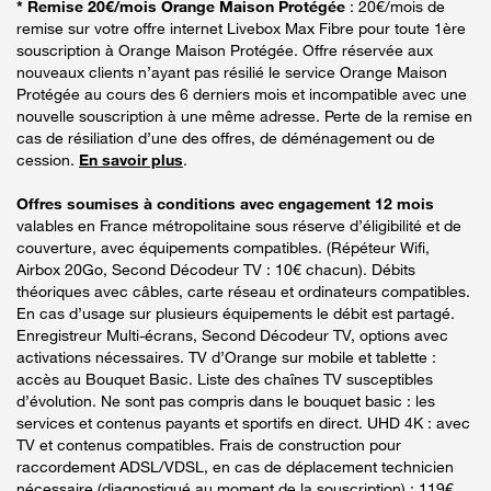
* Remise 20€/mois Orange Maison Protégée
: 20€/mois de
remise sur votre offre internet Livebox Max Fibre pour toute 1ère
souscription à Orange Maison Protégée. Offre réservée aux
nouveaux clients n’ayant pas résilié le service Orange Maison
Protégée au cours des 6 derniers mois et incompatible avec une
nouvelle souscription à une même adresse. Perte de la remise en
cas de résiliation d’une des offres, de déménagement ou de
cession.
En savoir plus
.
Offres soumises à conditions avec engagement 12 mois
valables en France métropolitaine sous réserve d’éligibilité et de
couverture, avec équipements compatibles. (Répéteur Wifi,
Airbox 20Go, Second Décodeur TV : 10€ chacun). Débits
théoriques avec câbles, carte réseau et ordinateurs compatibles.
En cas d’usage sur plusieurs équipements le débit est partagé.
Enregistreur Multi-écrans, Second Décodeur TV, options avec
activations nécessaires. TV d’Orange sur mobile et tablette :
accès au Bouquet Basic. Liste des chaînes TV susceptibles
d’évolution. Ne sont pas compris dans le bouquet basic : les
services et contenus payants et sportifs en direct. UHD 4K : avec
TV et contenus compatibles. Frais de construction pour
raccordement ADSL/VDSL, en cas de déplacement technicien
nécessaire (diagnostiqué au moment de la souscription) : 119€.