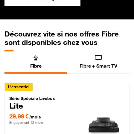
Découvrez vite si nos offres Fibre
sont disponibles chez vous
Fibre
Fibre + Smart TV
L'essentiel
Série Spéciale Livebox Lite Fibre
Série Spéciale Livebox
Lite
29,99 € par mois , Engagement 12 mois
29,99 €
/mois
Engagement 12 mois