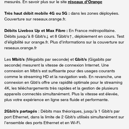
mesurés. En savoir plus sur le site
réseaux d'Orange
Très haut débit mobile 4G ou 5G :
dans les zones déployées.
Couverture sur reseaux.orange.fr.
Débits Livebox Up et Max Fibre :
En France métropolitaine.
Débits jusqu’à 8 Gbit/s↓ et 8 Gbit/s↑, déploiement en cours. Test
d’éligibilité sur orange.fr. Plus d’informations sur la couverture sur
reseaux.orange.fr
Les
Mbit/s
(Mégabits par seconde) et
Gbit/s
(Gigabits par
seconde) mesurent la vitesse de connexion Internet. Une
connexion en Mbt/s est suffisante pour des usages courants
comme le streaming HD et la navigation web. En revanche, une
connexion en Gbt/s offre une rapidité optimale pour le streaming
4K, les téléchargements très rapides et la gestion de plusieurs
appareils connectés simultanément. Plus la vitesse est élevée,
plus votre expérience en ligne sera fluide et performante.
2Gbit/s partagés
: Débits max théoriques, jusqu’à 1 Gbit/s par
port Ethernet, dans la limite de 2 Gbit/s utilisés simultanément sur
l’ensemble des ports Ethernet et en Wi-Fi.