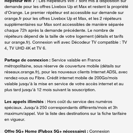
Répéteur Wifi 7
: Les Répéteurs Wifi 7 sont mis à disposition sur
demande pour les offres Livebox Up et Max et restent la propriété
d'Orange. Le premier répéteur est accessible sur demande sur
orange.fr pour les offres Livebox Up et Max, et les 2 répéteurs
supplémentaires sur Max sont accessibles de manière séparée
chaque 72h après la demande précédente. Le nombre de
répéteurs dépend de la taille de votre logement (détails et tarifs
sur orange.fr). Connexion wifi avec Décodeur TV compatible : TV
4, TV UHD 4K et TV 6.
Partage de connexion :
Service valable en France
métropolitaine, sous réserve de couverture mobile (détails sur
réseaux.orange.fr), pour les nouveaux clients Internet ADSL avec
rendez-vous ou Fibre. Crédit internet mobile de 200Go/mois
valable jusqu'à la mise en service de votre accès internet et au
plus tard jusqu'à 12 mois suivant la souscription.
Les appels illimités
: Hors coût du service des numéros
spéciaux. Jusqu’à 250 correspondants différents/mois et 3h
maximum/appel. Voir la liste des destinations sur la fiche tarifaire
en vigueur.
Offre 5G+ Home (Flybox 5G+ nécessaire) :
Connexion