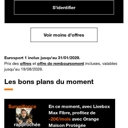
S'identifier
Voir moins d'offres
Eurosport 1 inclus jusqu'au 31/01/2029.
Prix des
offres
et
offre de remboursement
incluses, valables
jusqu’au 19/08/2026.
Les bons plans du moment
En ce moment, avec Livebox
Max Fibre, profitez de
20 € par mois
-
20€/mois
avec Orange
Maison Protégée