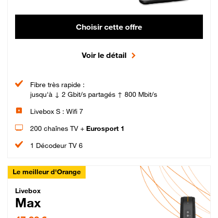
Choisir cette offre
Voir le détail
Fibre très rapide :
jusqu'à ↓ 2 Gbit/s partagés ↑ 800 Mbit/s
Livebox S : Wifi 7
200 chaînes TV +
Eurosport 1
1 Décodeur TV 6
Le meilleur d'Orange
Livebox Max Fibre
Livebox
Max
47,99 € par mois pendant 12 mois puis 57,99 € par mois, Engagement 12 moi