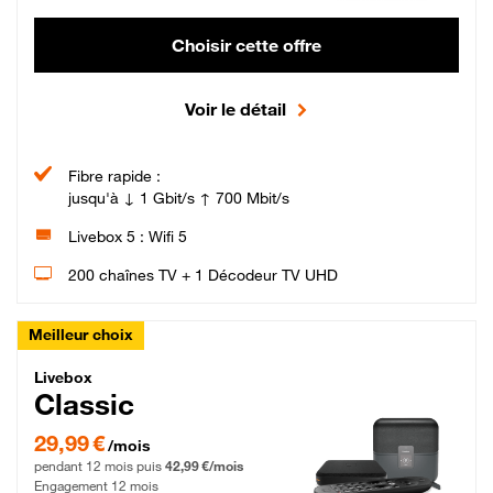
Choisir cette offre
Voir le détail
Fibre rapide :
jusqu'à ↓ 1 Gbit/s ↑ 700 Mbit/s
Livebox 5 : Wifi 5
200 chaînes TV + 1 Décodeur TV UHD
Meilleur choix
Livebox Classic Fibre
Livebox
Classic
29,99 € par mois pendant 12 mois puis 42,99 € par mois, Engagement 12 moi
29,99 €
/mois
pendant 12 mois puis
42,99 €/mois
Engagement 12 mois