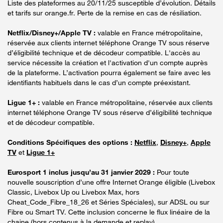
Liste des plateformes au 20/11/25 susceptible d’évolution. Détails
et tarifs sur orange.fr. Perte de la remise en cas de résiliation.
Netflix/Disney+/Apple TV :
valable en France métropolitaine,
réservée aux clients internet téléphone Orange TV sous réserve
d’éligibilité technique et de décodeur compatible. L'accès au
service nécessite la création et l'activation d'un compte auprès
de la plateforme. L’activation pourra également se faire avec les
identifiants habituels dans le cas d’un compte préexistant.
Ligue 1+ :
valable en France métropolitaine, réservée aux clients
internet téléphone Orange TV sous réserve d’éligibilité technique
et de décodeur compatible.
Conditions Spécifiques des options :
Netflix
,
Disney+
,
Apple
TV
et
Ligue 1+
Eurosport 1 inclus jusqu’au 31 janvier 2029 :
Pour toute
nouvelle souscription d’une offre Internet Orange éligible (Livebox
Classic, Livebox Up ou Livebox Max, hors
Cheat_Code_Fibre_18_26 et Séries Spéciales), sur ADSL ou sur
Fibre ou Smart TV. Cette inclusion concerne le flux linéaire de la
chaine (hors contenus à la demande et replay).