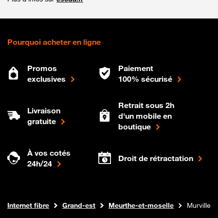
Pourquoi acheter en ligne
Promos
Paiement
exclusives
100% sécurisé
Retrait sous 2h
Livraison
d'un mobile en
gratuite
boutique
À vos cotés
Droit de rétractation
24h/24
Boutique Orange
Internet fibre
Grand-est
Meurthe-et-moselle
Murville