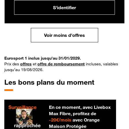
S'identifier
Voir moins d'offres
Eurosport 1 inclus jusqu'au 31/01/2029.
Prix des
offres
et
offre de remboursement
incluses, valables
jusqu’au 19/08/2026.
Les bons plans du moment
En ce moment, avec Livebox
Max Fibre, profitez de
20 € par mois
-
20€/mois
avec Orange
Maison Protégée