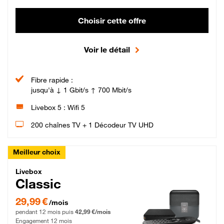
Choisir cette offre
Voir le détail
Fibre rapide :
jusqu'à ↓ 1 Gbit/s ↑ 700 Mbit/s
Livebox 5 : Wifi 5
200 chaînes TV + 1 Décodeur TV UHD
Meilleur choix
Livebox Classic Fibre
Livebox
Classic
29,99 € par mois pendant 12 mois puis 42,99 € par mois, Engagement 12 moi
29,99 €
/mois
pendant 12 mois puis
42,99 €/mois
Engagement 12 mois