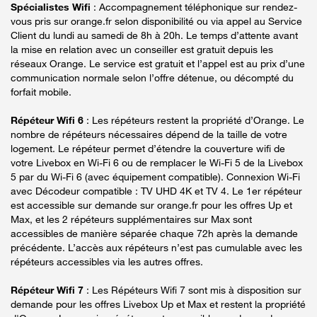
Spécialistes Wifi
: Accompagnement téléphonique sur rendez-
vous pris sur orange.fr selon disponibilité ou via appel au Service
Client du lundi au samedi de 8h à 20h. Le temps d’attente avant
la mise en relation avec un conseiller est gratuit depuis les
réseaux Orange. Le service est gratuit et l’appel est au prix d’une
communication normale selon l’offre détenue, ou décompté du
forfait mobile.
Répéteur Wifi 6
: Les répéteurs restent la propriété d’Orange. Le
nombre de répéteurs nécessaires dépend de la taille de votre
logement. Le répéteur permet d’étendre la couverture wifi de
votre Livebox en Wi-Fi 6 ou de remplacer le Wi-Fi 5 de la Livebox
5 par du Wi-Fi 6 (avec équipement compatible). Connexion Wi-Fi
avec Décodeur compatible : TV UHD 4K et TV 4. Le 1er répéteur
est accessible sur demande sur orange.fr pour les offres Up et
Max, et les 2 répéteurs supplémentaires sur Max sont
accessibles de manière séparée chaque 72h après la demande
précédente. L’accès aux répéteurs n’est pas cumulable avec les
répéteurs accessibles via les autres offres.
Répéteur Wifi 7
: Les Répéteurs Wifi 7 sont mis à disposition sur
demande pour les offres Livebox Up et Max et restent la propriété