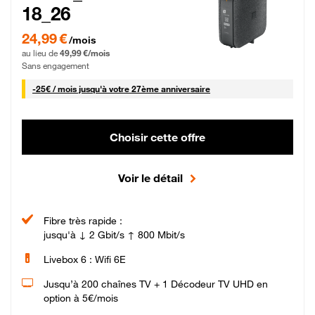
18_26
24,99 € par mois pendant 0 mois puis 49,99 € par mois, Sans engagement
24,99 €
/mois
au lieu de
49,99 €/mois
Sans engagement
25 € par mois
-
25€ / mois
jusqu'à votre 27ème anniversaire
Choisir cette offre
Voir le détail
Fibre très rapide :
jusqu'à ↓ 2 Gbit/s ↑ 800 Mbit/s
Livebox 6 : Wifi 6E
Jusqu’à 200 chaînes TV + 1 Décodeur TV UHD en
option à 5€/mois