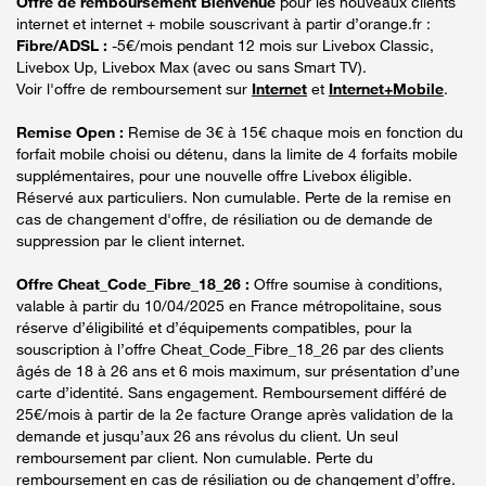
Offre de remboursement Bienvenue
pour les nouveaux clients
internet et internet + mobile souscrivant à partir d’orange.fr :
Fibre/ADSL :
-5€/mois pendant 12 mois sur Livebox Classic,
Livebox Up, Livebox Max (avec ou sans Smart TV).
Voir l'offre de remboursement sur
Internet
et
Internet+Mobile
.
Remise Open :
Remise de 3€ à 15€ chaque mois en fonction du
forfait mobile choisi ou détenu, dans la limite de 4 forfaits mobile
supplémentaires, pour une nouvelle offre Livebox éligible.
Réservé aux particuliers. Non cumulable. Perte de la remise en
cas de changement d'offre, de résiliation ou de demande de
suppression par le client internet.
Offre Cheat_Code_Fibre_18_26 :
Offre soumise à conditions,
valable à partir du 10/04/2025 en France métropolitaine, sous
réserve d’éligibilité et d’équipements compatibles, pour la
souscription à l’offre Cheat_Code_Fibre_18_26 par des clients
âgés de 18 à 26 ans et 6 mois maximum, sur présentation d’une
carte d’identité. Sans engagement. Remboursement différé de
25€/mois à partir de la 2e facture Orange après validation de la
demande et jusqu’aux 26 ans révolus du client. Un seul
remboursement par client. Non cumulable. Perte du
remboursement en cas de résiliation ou de changement d’offre.