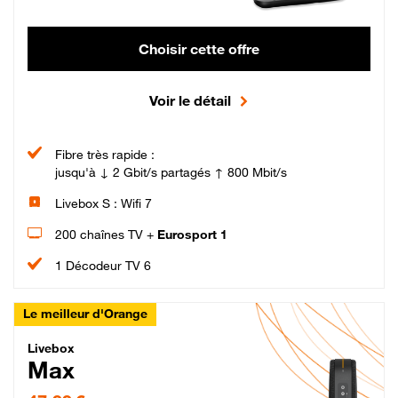
Choisir cette offre
Voir le détail
Fibre très rapide :
jusqu'à ↓ 2 Gbit/s partagés ↑ 800 Mbit/s
Livebox S : Wifi 7
200 chaînes TV +
Eurosport 1
1 Décodeur TV 6
Le meilleur d'Orange
Livebox Max Fibre
Livebox
Max
47,99 € par mois pendant 12 mois puis 57,99 € par mois, Engagement 12 moi