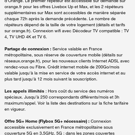
d'Orange. Le premier répéteur est accessible sur demande sur
orange.fr pour les offres Livebox Up et Max, et les 2 répéteurs
supplémentaires sur Max sont accessibles de manière séparée
chaque 72h après la demande précédente. Le nombre de
répéteurs dépend de la taille de votre logement (détails et tarifs
sur orange.fr). Connexion wifi avec Décodeur TV compatible : TV
4, TV UHD 4K et TV 6.
Partage de connexion :
Service valable en France
métropolitaine, sous réserve de couverture mobile (détails sur
réseaux.orange.fr), pour les nouveaux clients Internet ADSL avec
rendez-vous ou Fibre. Crédit internet mobile de 200Go/mois
valable jusqu'à la mise en service de votre accès internet et au
plus tard jusqu'à 12 mois suivant la souscription.
Les appels illimités
: Hors coût du service des numéros
spéciaux. Jusqu’à 250 correspondants différents/mois et 3h
maximum/appel. Voir la liste des destinations sur la fiche tarifaire
en vigueur.
Offre 5G+ Home (Flybox 5G+ nécessaire) :
Connexion
accessible exclusivement en France métropolitaine sous
couverture 5G en 3,5GHz. 5G : dans les zones couvertes