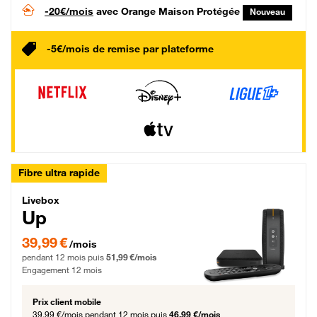
-20€/mois
avec Orange Maison Protégée
Nouveau
-5€/mois de remise par plateforme
Fibre ultra rapide
Livebox Up Fibre
Livebox
Up
39,99 € par mois pendant 12 mois puis 51,99 € par mois, Engagement 12 moi
39,99 €
/mois
pendant 12 mois puis
51,99 €/mois
Engagement 12 mois
Prix client mobile
39,99 €/mois
pendant 12 mois puis
46,99 €/mois