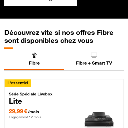
Découvrez vite si nos offres Fibre
sont disponibles chez vous
Fibre
Fibre + Smart TV
L'essentiel
Série Spéciale Livebox Lite Fibre
Série Spéciale Livebox
Lite
29,99 € par mois , Engagement 12 mois
29,99 €
/mois
Engagement 12 mois