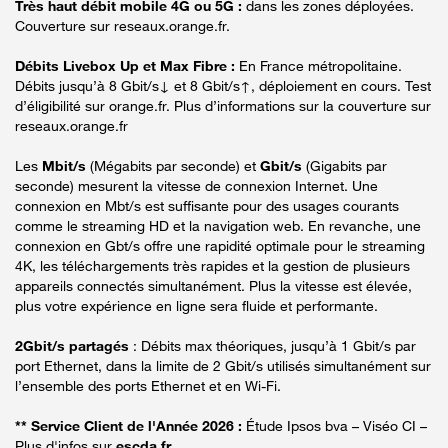
Très haut débit mobile 4G ou 5G :
dans les zones déployées.
Couverture sur reseaux.orange.fr.
Débits Livebox Up et Max Fibre :
En France métropolitaine.
Débits jusqu’à 8 Gbit/s↓ et 8 Gbit/s↑, déploiement en cours. Test
d’éligibilité sur orange.fr. Plus d’informations sur la couverture sur
reseaux.orange.fr
Les
Mbit/s
(Mégabits par seconde) et
Gbit/s
(Gigabits par
seconde) mesurent la vitesse de connexion Internet. Une
connexion en Mbt/s est suffisante pour des usages courants
comme le streaming HD et la navigation web. En revanche, une
connexion en Gbt/s offre une rapidité optimale pour le streaming
4K, les téléchargements très rapides et la gestion de plusieurs
appareils connectés simultanément. Plus la vitesse est élevée,
plus votre expérience en ligne sera fluide et performante.
2Gbit/s partagés
: Débits max théoriques, jusqu’à 1 Gbit/s par
port Ethernet, dans la limite de 2 Gbit/s utilisés simultanément sur
l’ensemble des ports Ethernet et en Wi-Fi.
** Service Client de l'Année 2026 :
Étude Ipsos bva – Viséo CI –
Plus d'infos sur
escda.fr