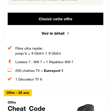
Choisir cette offre
Voir le détail
Fibre ultra rapide :
jusqu'à ↓ 8 Gbit/s ↑ 8 Gbit/s
Livebox 7 : Wifi 7 + 1 Répéteur Wifi 7
200 chaînes TV +
Eurosport 1
1 Décodeur TV 6
Offre - 26 ans
Cheat_Code Fibre_18_26
Offre
Cheat_Code