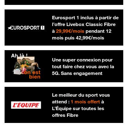
Eurosport 1 inclus à partir de
l’offre Livebox Classic Fibre
29,99 € par mois
à
29,99€/mois
pendant 12
42,99 € par m
mois puis
42,99€/mois
Une super connexion pour
tout faire chez vous avec la
5G. Sans engagement
Le meilleur du sport vous
attend :
1 mois offert
à
L’Équipe sur toutes les
offres Fibre