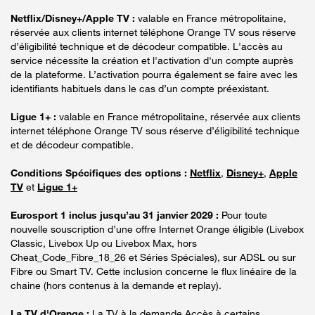
Netflix/Disney+/Apple TV :
valable en France métropolitaine,
réservée aux clients internet téléphone Orange TV sous réserve
d’éligibilité technique et de décodeur compatible. L'accès au
service nécessite la création et l'activation d'un compte auprès
de la plateforme. L’activation pourra également se faire avec les
identifiants habituels dans le cas d’un compte préexistant.
Ligue 1+ :
valable en France métropolitaine, réservée aux clients
internet téléphone Orange TV sous réserve d’éligibilité technique
et de décodeur compatible.
Conditions Spécifiques des options :
Netflix
,
Disney+
,
Apple
TV
et
Ligue 1+
Eurosport 1 inclus jusqu’au 31 janvier 2029 :
Pour toute
nouvelle souscription d’une offre Internet Orange éligible (Livebox
Classic, Livebox Up ou Livebox Max, hors
Cheat_Code_Fibre_18_26 et Séries Spéciales), sur ADSL ou sur
Fibre ou Smart TV. Cette inclusion concerne le flux linéaire de la
chaine (hors contenus à la demande et replay).
La TV d'Orange :
La TV à la demande Accès à certains