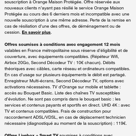
souscription à Orange Maison Protégée. Offre réservée aux
nouveaux clients n’ayant pas résilié le service Orange Maison
Protégée au cours des 6 derniers mois et incompatible avec une
nouvelle souscription à une même adresse. Perte de la remise en
cas de résiliation d’une des offres, de déménagement ou de
cession.
En savoir plus
.
Offres soumises à conditions avec engagement 12 mois
valables en France métropolitaine sous réserve d’éligibilité et de
couverture, avec équipements compatibles. (Répéteur Wifi,
Airbox 20Go, Second Décodeur TV : 10€ chacun). Débits
théoriques avec câbles, carte réseau et ordinateurs compatibles.
En cas d’usage sur plusieurs équipements le débit est partagé.
Enregistreur Multi-écrans, Second Décodeur TV, options avec
activations nécessaires. TV d’Orange sur mobile et tablette :
accès au Bouquet Basic. Liste des chaînes TV susceptibles
d’évolution. Ne sont pas compris dans le bouquet basic : les
services et contenus payants et sportifs en direct. UHD 4K : avec
TV et contenus compatibles. Frais de construction pour
raccordement ADSL/VDSL, en cas de déplacement technicien
nécessaire (diagnostiqué au moment de la souscription) : 119€.
Offres Livebox + Smart TV
soumises à conditions avec