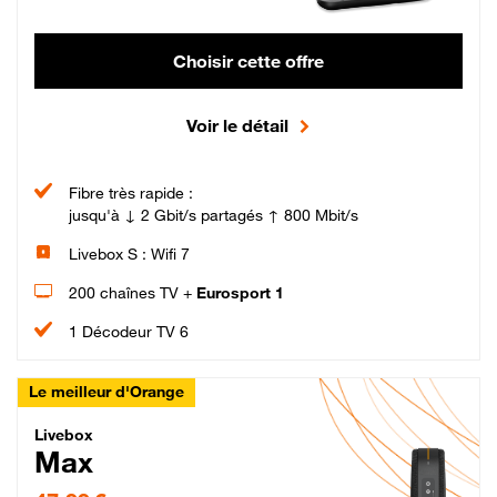
Choisir cette offre
Voir le détail
Fibre très rapide :
jusqu'à ↓ 2 Gbit/s partagés ↑ 800 Mbit/s
Livebox S : Wifi 7
200 chaînes TV +
Eurosport 1
1 Décodeur TV 6
Le meilleur d'Orange
Livebox Max Fibre
Livebox
Max
47,99 € par mois pendant 12 mois puis 57,99 € par mois, Engagement 12 moi