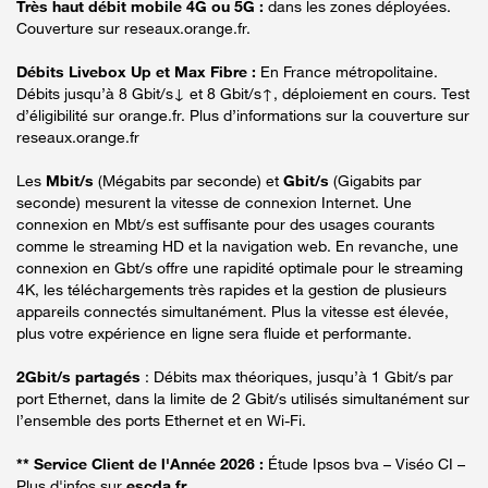
Très haut débit mobile 4G ou 5G :
dans les zones déployées.
Couverture sur reseaux.orange.fr.
Débits Livebox Up et Max Fibre :
En France métropolitaine.
Débits jusqu’à 8 Gbit/s↓ et 8 Gbit/s↑, déploiement en cours. Test
d’éligibilité sur orange.fr. Plus d’informations sur la couverture sur
reseaux.orange.fr
Les
Mbit/s
(Mégabits par seconde) et
Gbit/s
(Gigabits par
seconde) mesurent la vitesse de connexion Internet. Une
connexion en Mbt/s est suffisante pour des usages courants
comme le streaming HD et la navigation web. En revanche, une
connexion en Gbt/s offre une rapidité optimale pour le streaming
4K, les téléchargements très rapides et la gestion de plusieurs
appareils connectés simultanément. Plus la vitesse est élevée,
plus votre expérience en ligne sera fluide et performante.
2Gbit/s partagés
: Débits max théoriques, jusqu’à 1 Gbit/s par
port Ethernet, dans la limite de 2 Gbit/s utilisés simultanément sur
l’ensemble des ports Ethernet et en Wi-Fi.
** Service Client de l'Année 2026 :
Étude Ipsos bva – Viséo CI –
Plus d'infos sur
escda.fr