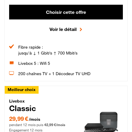
Choisir cette offre
Voir le détail
Fibre rapide :
jusqu'à ↓ 1 Gbit/s ↑ 700 Mbit/s
Livebox 5 : Wifi 5
200 chaînes TV + 1 Décodeur TV UHD
Meilleur choix
Livebox Classic Fibre
Livebox
Classic
29,99 € par mois pendant 12 mois puis 42,99 € par mois, Engagement 12 moi
29,99 €
/mois
pendant 12 mois puis
42,99 €/mois
Engagement 12 mois