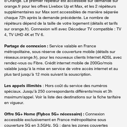
d'Orange. Le premier répéteur est accessible sur demande sur
orange.fr pour les offres Livebox Up et Max, et les 2 répéteurs
supplémentaires sur Max sont accessibles de manière séparée
chaque 72h après la demande précédente. Le nombre de
répéteurs dépend de la taille de votre logement (détails et tarifs
sur orange.fr). Connexion wifi avec Décodeur TV compatible : TV
4, TV UHD 4K et TV 6.
Partage de connexion :
Service valable en France
métropolitaine, sous réserve de couverture mobile (détails sur
réseaux.orange.fr), pour les nouveaux clients Internet ADSL avec
rendez-vous ou Fibre. Crédit internet mobile de 200Go/mois
valable jusqu'à la mise en service de votre accès internet et au
plus tard jusqu'à 12 mois suivant la souscription.
Les appels illimités
: Hors coût du service des numéros
spéciaux. Jusqu’à 250 correspondants différents/mois et 3h
maximum/appel. Voir la liste des destinations sur la fiche tarifaire
en vigueur.
Offre 5G+ Home (Flybox 5G+ nécessaire) :
Connexion
accessible exclusivement en France métropolitaine sous
couverture 5G en 3,5GHz. 5G : dans les zones couvertes