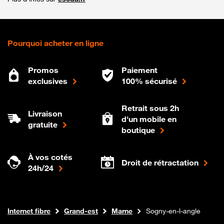
Pourquoi acheter en ligne
Promos
Paiement
exclusives
100% sécurisé
Retrait sous 2h
Livraison
d'un mobile en
gratuite
boutique
À vos cotés
Droit de rétractation
24h/24
Boutique Orange
Internet fibre
Grand-est
Marne
Sogny-en-l-angle