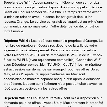
Spécialistes Wifi
: Accompagnement téléphonique sur rendez-
vous pris sur orange.fr selon disponibilité ou via appel au Service
Client du lundi au samedi de 8h à 20h. Le temps d’attente avant
la mise en relation avec un conseiller est gratuit depuis les
réseaux Orange. Le service est gratuit et l’appel est au prix d’une
communication normale selon l’offre détenue, ou décompté du
forfait mobile.
Répéteur Wifi 6
: Les répéteurs restent la propriété d’Orange. Le
nombre de répéteurs nécessaires dépend de la taille de votre
logement. Le répéteur permet d’étendre la couverture wifi de
votre Livebox en Wi-Fi 6 ou de remplacer le Wi-Fi 5 de la Livebox
5 par du Wi-Fi 6 (avec équipement compatible). Connexion Wi-Fi
avec Décodeur compatible : TV UHD 4K et TV 4. Le 1er répéteur
est accessible sur demande sur orange.fr pour les offres Up et
Max, et les 2 répéteurs supplémentaires sur Max sont
accessibles de manière séparée chaque 72h après la demande
précédente. L’accès aux répéteurs n’est pas cumulable avec les
répéteurs accessibles via les autres offres.
Répéteur Wifi 7
: Les Répéteurs Wifi 7 sont mis à disposition sur
demande pour les offres Livebox Up et Max et restent la propriété