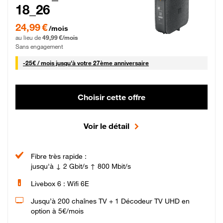
18_26
24,99 € par mois pendant 0 mois puis 49,99 € par mois, Sans engagement
24,99 €
/mois
au lieu de
49,99 €/mois
Sans engagement
25 € par mois
-
25€ / mois
jusqu'à votre 27ème anniversaire
Choisir cette offre
Voir le détail
Fibre très rapide :
jusqu'à ↓ 2 Gbit/s ↑ 800 Mbit/s
Livebox 6 : Wifi 6E
Jusqu’à 200 chaînes TV + 1 Décodeur TV UHD en
option à 5€/mois