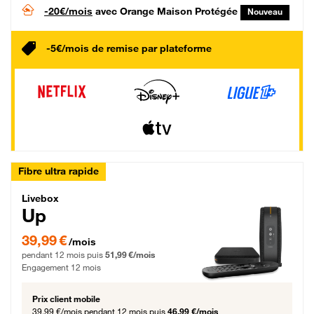
-20€/mois
avec Orange Maison Protégée
Nouveau
-5€/mois de remise par plateforme
Fibre ultra rapide
Livebox Up Fibre
Livebox
Up
39,99 € par mois pendant 12 mois puis 51,99 € par mois, Engagement 12 moi
39,99 €
/mois
pendant 12 mois puis
51,99 €/mois
Engagement 12 mois
Prix client mobile
39,99 €/mois
pendant 12 mois puis
46,99 €/mois