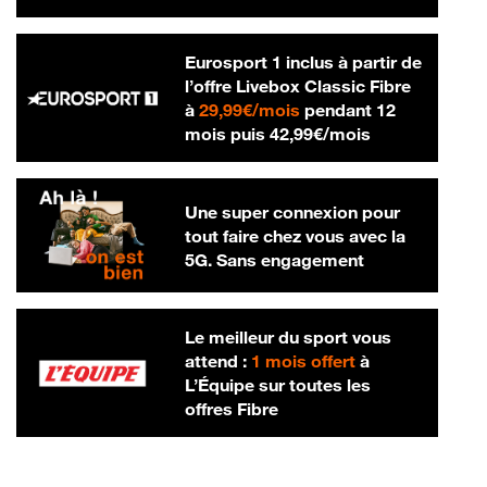
Eurosport 1 inclus à partir de
l’offre Livebox Classic Fibre
29,99 € par mois
à
29,99€/mois
pendant 12
42,99 € par m
mois puis
42,99€/mois
Une super connexion pour
tout faire chez vous avec la
5G. Sans engagement
Le meilleur du sport vous
attend :
1 mois offert
à
L’Équipe sur toutes les
offres Fibre