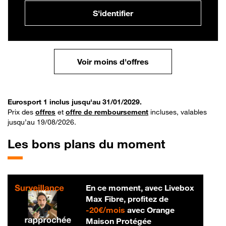
S'identifier
Voir moins d'offres
Eurosport 1 inclus jusqu'au 31/01/2029.
Prix des
offres
et
offre de remboursement
incluses, valables
jusqu’au 19/08/2026.
Les bons plans du moment
En ce moment, avec Livebox
Max Fibre, profitez de
20 € par mois
-
20€/mois
avec Orange
Maison Protégée