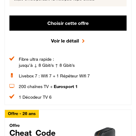
Choisir cette offre
Voir le détail
Fibre ultra rapide :
jusqu'à ↓ 8 Gbit/s ↑ 8 Gbit/s
Livebox 7 : Wifi 7 + 1 Répéteur Wifi 7
200 chaînes TV +
Eurosport 1
1 Décodeur TV 6
Offre - 26 ans
Cheat_Code Fibre_18_26
Offre
Cheat_Code