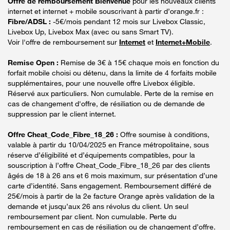
Offre de remboursement Bienvenue
pour les nouveaux clients
internet et internet + mobile souscrivant à partir d’orange.fr :
Fibre/ADSL :
-5€/mois pendant 12 mois sur Livebox Classic,
Livebox Up, Livebox Max (avec ou sans Smart TV).
Voir l'offre de remboursement sur
Internet
et
Internet+Mobile
.
Remise Open :
Remise de 3€ à 15€ chaque mois en fonction du
forfait mobile choisi ou détenu, dans la limite de 4 forfaits mobile
supplémentaires, pour une nouvelle offre Livebox éligible.
Réservé aux particuliers. Non cumulable. Perte de la remise en
cas de changement d'offre, de résiliation ou de demande de
suppression par le client internet.
Offre Cheat_Code_Fibre_18_26 :
Offre soumise à conditions,
valable à partir du 10/04/2025 en France métropolitaine, sous
réserve d’éligibilité et d’équipements compatibles, pour la
souscription à l’offre Cheat_Code_Fibre_18_26 par des clients
âgés de 18 à 26 ans et 6 mois maximum, sur présentation d’une
carte d’identité. Sans engagement. Remboursement différé de
25€/mois à partir de la 2e facture Orange après validation de la
demande et jusqu’aux 26 ans révolus du client. Un seul
remboursement par client. Non cumulable. Perte du
remboursement en cas de résiliation ou de changement d’offre.