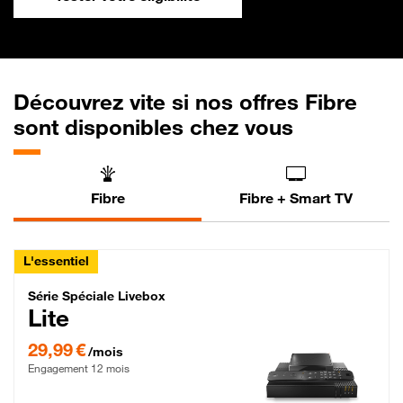
Découvrez vite si nos offres Fibre
sont disponibles chez vous
Fibre
Fibre + Smart TV
L'essentiel
Série Spéciale Livebox Lite Fibre
Série Spéciale Livebox
Lite
29,99 € par mois , Engagement 12 mois
29,99 €
/mois
Engagement 12 mois