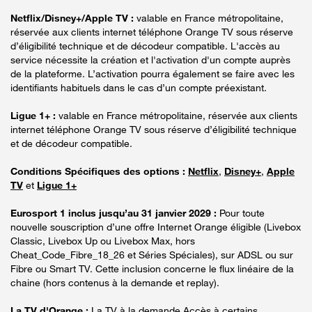
Netflix/Disney+/Apple TV :
valable en France métropolitaine,
réservée aux clients internet téléphone Orange TV sous réserve
d’éligibilité technique et de décodeur compatible. L'accès au
service nécessite la création et l'activation d'un compte auprès
de la plateforme. L’activation pourra également se faire avec les
identifiants habituels dans le cas d’un compte préexistant.
Ligue 1+ :
valable en France métropolitaine, réservée aux clients
internet téléphone Orange TV sous réserve d’éligibilité technique
et de décodeur compatible.
Conditions Spécifiques des options :
Netflix
,
Disney+
,
Apple
TV
et
Ligue 1+
Eurosport 1 inclus jusqu’au 31 janvier 2029 :
Pour toute
nouvelle souscription d’une offre Internet Orange éligible (Livebox
Classic, Livebox Up ou Livebox Max, hors
Cheat_Code_Fibre_18_26 et Séries Spéciales), sur ADSL ou sur
Fibre ou Smart TV. Cette inclusion concerne le flux linéaire de la
chaine (hors contenus à la demande et replay).
La TV d'Orange :
La TV à la demande Accès à certains