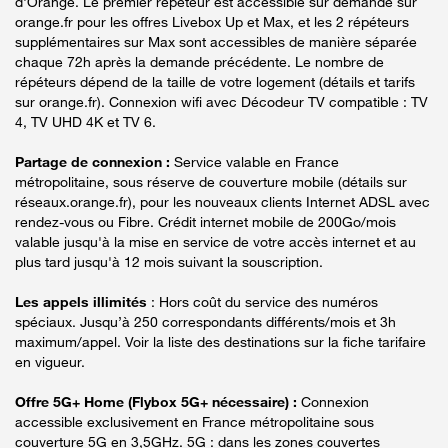
d'Orange. Le premier répéteur est accessible sur demande sur
orange.fr pour les offres Livebox Up et Max, et les 2 répéteurs
supplémentaires sur Max sont accessibles de manière séparée
chaque 72h après la demande précédente. Le nombre de
répéteurs dépend de la taille de votre logement (détails et tarifs
sur orange.fr). Connexion wifi avec Décodeur TV compatible : TV
4, TV UHD 4K et TV 6.
Partage de connexion :
Service valable en France
métropolitaine, sous réserve de couverture mobile (détails sur
réseaux.orange.fr), pour les nouveaux clients Internet ADSL avec
rendez-vous ou Fibre. Crédit internet mobile de 200Go/mois
valable jusqu'à la mise en service de votre accès internet et au
plus tard jusqu'à 12 mois suivant la souscription.
Les appels illimités
: Hors coût du service des numéros
spéciaux. Jusqu’à 250 correspondants différents/mois et 3h
maximum/appel. Voir la liste des destinations sur la fiche tarifaire
en vigueur.
Offre 5G+ Home (Flybox 5G+ nécessaire) :
Connexion
accessible exclusivement en France métropolitaine sous
couverture 5G en 3,5GHz. 5G : dans les zones couvertes