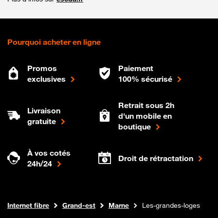
Pourquoi acheter en ligne
Promos
Paiement
exclusives
100% sécurisé
Retrait sous 2h
Livraison
d'un mobile en
gratuite
boutique
À vos cotés
Droit de rétractation
24h/24
Boutique Orange
Internet fibre
Grand-est
Marne
Les-grandes-loges