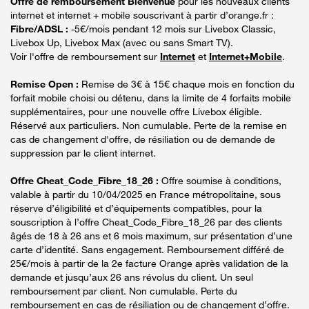
Offre de remboursement Bienvenue
pour les nouveaux clients
internet et internet + mobile souscrivant à partir d’orange.fr :
Fibre/ADSL :
-5€/mois pendant 12 mois sur Livebox Classic,
Livebox Up, Livebox Max (avec ou sans Smart TV).
Voir l'offre de remboursement sur
Internet
et
Internet+Mobile
.
Remise Open :
Remise de 3€ à 15€ chaque mois en fonction du
forfait mobile choisi ou détenu, dans la limite de 4 forfaits mobile
supplémentaires, pour une nouvelle offre Livebox éligible.
Réservé aux particuliers. Non cumulable. Perte de la remise en
cas de changement d'offre, de résiliation ou de demande de
suppression par le client internet.
Offre Cheat_Code_Fibre_18_26 :
Offre soumise à conditions,
valable à partir du 10/04/2025 en France métropolitaine, sous
réserve d’éligibilité et d’équipements compatibles, pour la
souscription à l’offre Cheat_Code_Fibre_18_26 par des clients
âgés de 18 à 26 ans et 6 mois maximum, sur présentation d’une
carte d’identité. Sans engagement. Remboursement différé de
25€/mois à partir de la 2e facture Orange après validation de la
demande et jusqu’aux 26 ans révolus du client. Un seul
remboursement par client. Non cumulable. Perte du
remboursement en cas de résiliation ou de changement d’offre.