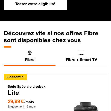
Tester votre éligibilité
Découvrez vite si nos offres Fibre
sont disponibles chez vous
Fibre
Fibre + Smart TV
L'essentiel
Série Spéciale Livebox Lite Fibre
Série Spéciale Livebox
Lite
29,99 € par mois , Engagement 12 mois
29,99 €
/mois
Engagement 12 mois