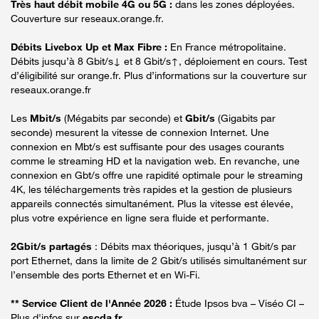
Très haut débit mobile 4G ou 5G :
dans les zones déployées.
Couverture sur reseaux.orange.fr.
Débits Livebox Up et Max Fibre :
En France métropolitaine.
Débits jusqu’à 8 Gbit/s↓ et 8 Gbit/s↑, déploiement en cours. Test
d’éligibilité sur orange.fr. Plus d’informations sur la couverture sur
reseaux.orange.fr
Les
Mbit/s
(Mégabits par seconde) et
Gbit/s
(Gigabits par
seconde) mesurent la vitesse de connexion Internet. Une
connexion en Mbt/s est suffisante pour des usages courants
comme le streaming HD et la navigation web. En revanche, une
connexion en Gbt/s offre une rapidité optimale pour le streaming
4K, les téléchargements très rapides et la gestion de plusieurs
appareils connectés simultanément. Plus la vitesse est élevée,
plus votre expérience en ligne sera fluide et performante.
2Gbit/s partagés
: Débits max théoriques, jusqu’à 1 Gbit/s par
port Ethernet, dans la limite de 2 Gbit/s utilisés simultanément sur
l’ensemble des ports Ethernet et en Wi-Fi.
** Service Client de l'Année 2026 :
Étude Ipsos bva – Viséo CI –
Plus d'infos sur
escda.fr