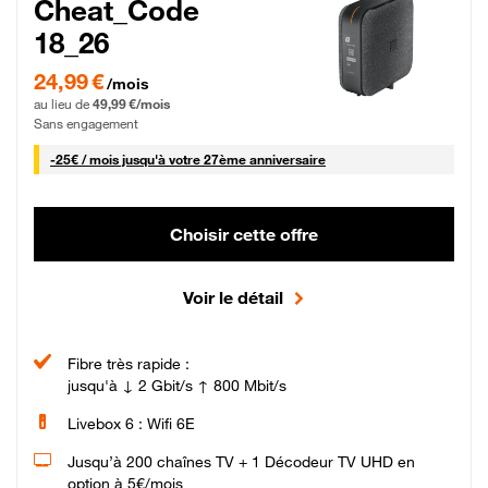
Cheat_Code
18_26
24,99 € par mois pendant 0 mois puis 49,99 € par mois, Sans engagement
24,99 €
/mois
au lieu de
49,99 €/mois
Sans engagement
25 € par mois
-
25€ / mois
jusqu'à votre 27ème anniversaire
Choisir cette offre
Voir le détail
Fibre très rapide :
jusqu'à ↓ 2 Gbit/s ↑ 800 Mbit/s
Livebox 6 : Wifi 6E
Jusqu’à 200 chaînes TV + 1 Décodeur TV UHD en
option à 5€/mois