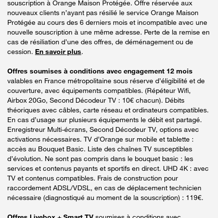
souscription à Orange Maison Protégée. Offre réservée aux
nouveaux clients n’ayant pas résilié le service Orange Maison
Protégée au cours des 6 derniers mois et incompatible avec une
nouvelle souscription à une même adresse. Perte de la remise en
cas de résiliation d’une des offres, de déménagement ou de
cession.
En savoir plus
.
Offres soumises à conditions avec engagement 12 mois
valables en France métropolitaine sous réserve d’éligibilité et de
couverture, avec équipements compatibles. (Répéteur Wifi,
Airbox 20Go, Second Décodeur TV : 10€ chacun). Débits
théoriques avec câbles, carte réseau et ordinateurs compatibles.
En cas d’usage sur plusieurs équipements le débit est partagé.
Enregistreur Multi-écrans, Second Décodeur TV, options avec
activations nécessaires. TV d’Orange sur mobile et tablette :
accès au Bouquet Basic. Liste des chaînes TV susceptibles
d’évolution. Ne sont pas compris dans le bouquet basic : les
services et contenus payants et sportifs en direct. UHD 4K : avec
TV et contenus compatibles. Frais de construction pour
raccordement ADSL/VDSL, en cas de déplacement technicien
nécessaire (diagnostiqué au moment de la souscription) : 119€.
Offres Livebox + Smart TV
soumises à conditions avec