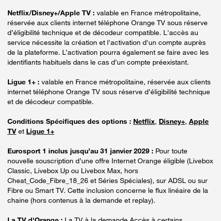
Netflix/Disney+/Apple TV :
valable en France métropolitaine,
réservée aux clients internet téléphone Orange TV sous réserve
d’éligibilité technique et de décodeur compatible. L'accès au
service nécessite la création et l'activation d'un compte auprès
de la plateforme. L’activation pourra également se faire avec les
identifiants habituels dans le cas d’un compte préexistant.
Ligue 1+ :
valable en France métropolitaine, réservée aux clients
internet téléphone Orange TV sous réserve d’éligibilité technique
et de décodeur compatible.
Conditions Spécifiques des options :
Netflix
,
Disney+
,
Apple
TV
et
Ligue 1+
Eurosport 1 inclus jusqu’au 31 janvier 2029 :
Pour toute
nouvelle souscription d’une offre Internet Orange éligible (Livebox
Classic, Livebox Up ou Livebox Max, hors
Cheat_Code_Fibre_18_26 et Séries Spéciales), sur ADSL ou sur
Fibre ou Smart TV. Cette inclusion concerne le flux linéaire de la
chaine (hors contenus à la demande et replay).
La TV d'Orange :
La TV à la demande Accès à certains