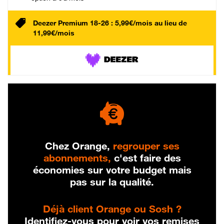
Deezer Premium 18-26 : 5,99€/mois au lieu de
11,99€/mois
Chez Orange,
regrouper ses
abonnements,
c'est faire des
économies sur votre budget mais
pas sur la qualité.
Déjà client Orange ou Sosh ?
Identifiez-vous pour voir vos remises