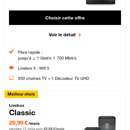
Choisir cette offre
Voir le détail
Fibre rapide :
jusqu'à ↓ 1 Gbit/s ↑ 700 Mbit/s
Livebox 5 : Wifi 5
200 chaînes TV + 1 Décodeur TV UHD
Meilleur choix
Livebox Classic Fibre
Livebox
Classic
29,99 € par mois pendant 12 mois puis 42,99 € par mois, Engagement 12 moi
29,99 €
/mois
pendant 12 mois puis
42,99 €/mois