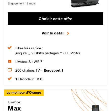
Engagement 12 mois
Choisir cette offre
Voir le détail
Fibre très rapide :
jusqu'à ↓ 2 Gbit/s partagés ↑ 800 Mbit/s
Livebox S : Wifi 7
200 chaînes TV +
Eurosport 1
1 Décodeur TV 6
Le meilleur d'Orange
Livebox Max Fibre
Livebox
Max