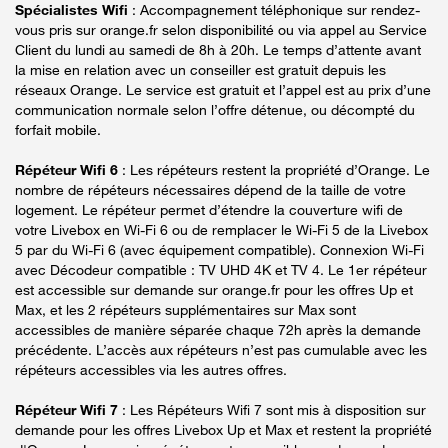
Spécialistes Wifi
: Accompagnement téléphonique sur rendez-
vous pris sur orange.fr selon disponibilité ou via appel au Service
Client du lundi au samedi de 8h à 20h. Le temps d’attente avant
la mise en relation avec un conseiller est gratuit depuis les
réseaux Orange. Le service est gratuit et l’appel est au prix d’une
communication normale selon l’offre détenue, ou décompté du
forfait mobile.
Répéteur Wifi 6
: Les répéteurs restent la propriété d’Orange. Le
nombre de répéteurs nécessaires dépend de la taille de votre
logement. Le répéteur permet d’étendre la couverture wifi de
votre Livebox en Wi-Fi 6 ou de remplacer le Wi-Fi 5 de la Livebox
5 par du Wi-Fi 6 (avec équipement compatible). Connexion Wi-Fi
avec Décodeur compatible : TV UHD 4K et TV 4. Le 1er répéteur
est accessible sur demande sur orange.fr pour les offres Up et
Max, et les 2 répéteurs supplémentaires sur Max sont
accessibles de manière séparée chaque 72h après la demande
précédente. L’accès aux répéteurs n’est pas cumulable avec les
répéteurs accessibles via les autres offres.
Répéteur Wifi 7
: Les Répéteurs Wifi 7 sont mis à disposition sur
demande pour les offres Livebox Up et Max et restent la propriété