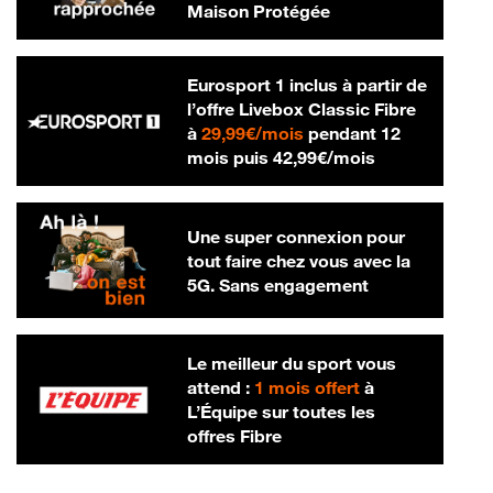
Maison Protégée
Eurosport 1 inclus à partir de
l’offre Livebox Classic Fibre
29,99 € par mois
à
29,99€/mois
pendant 12
42,99 € par m
mois puis
42,99€/mois
Une super connexion pour
tout faire chez vous avec la
5G. Sans engagement
Le meilleur du sport vous
attend :
1 mois offert
à
L’Équipe sur toutes les
offres Fibre