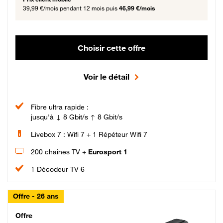
39,99 €/mois
pendant 12 mois puis
46,99 €/mois
Choisir cette offre
Voir le détail
Fibre ultra rapide :
jusqu'à ↓ 8 Gbit/s ↑ 8 Gbit/s
Livebox 7 : Wifi 7 + 1 Répéteur Wifi 7
200 chaînes TV +
Eurosport 1
1 Décodeur TV 6
Offre - 26 ans
Cheat_Code Fibre_18_26
Offre