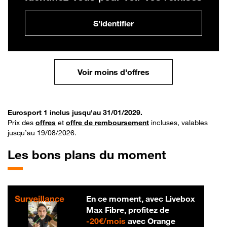
S'identifier
Voir moins d'offres
Eurosport 1 inclus jusqu'au 31/01/2029.
Prix des
offres
et
offre de remboursement
incluses, valables
jusqu’au 19/08/2026.
Les bons plans du moment
En ce moment, avec Livebox
Max Fibre, profitez de
20 € par mois
-
20€/mois
avec Orange