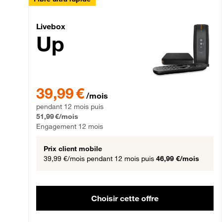
Livebox Up Fibre
Livebox
Up
39,99 € par mois pendant 12 mois puis 51,99 € par mois,
39,99 €
/mois
pendant 12 mois puis
51,99 €/mois
Engagement 12 mois
Prix client mobile
39,99 €/mois
pendant 12 mois puis
46,99 €/mois
Choisir cette offre