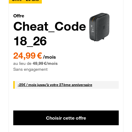
Cheat_Code Fibre_18_26
Offre
Cheat_Code
18_26
 Engagement 12 mois
24,99 € par mois pendant 0 mois puis 49,99 € par mois, Sans 
24,99 €
/mois
au lieu de
49,99 €/mois
Sans engagement
25 € par mois
-
25€ / mois
jusqu'à votre 27ème anniversaire
Choisir cette offre