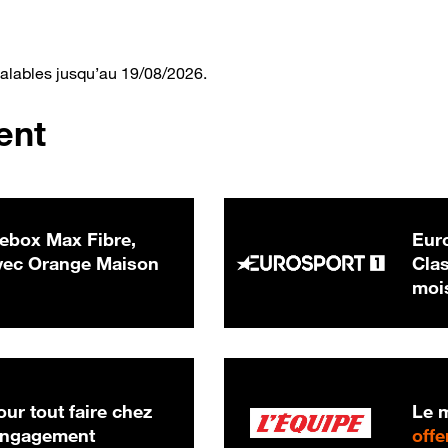
valables jusqu’au 19/08/2026.
ent
ebox Max Fibre,
Euro
 € par mois
ec Orange Maison
Clas
moi
ur tout faire chez
Le m
 engagement
offe