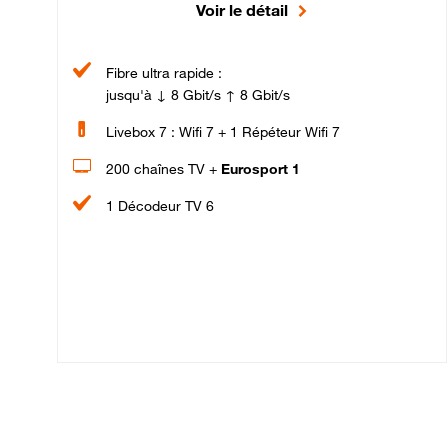
Voir le détail
Fibre ultra rapide :
jusqu'à ↓ 8 Gbit/s ↑ 8 Gbit/s
Livebox 7 : Wifi 7 + 1 Répéteur Wifi 7
200 chaînes TV +
Eurosport 1
1 Décodeur TV 6