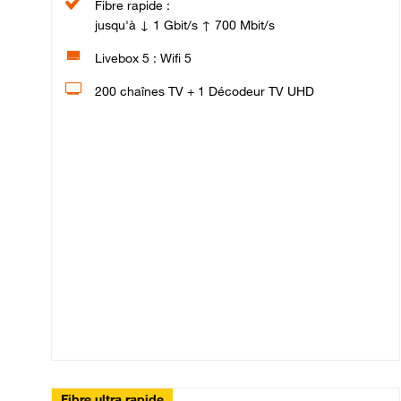
Fibre rapide :
jusqu'à ↓ 1 Gbit/s ↑ 700 Mbit/s
Livebox 5 : Wifi 5
200 chaînes TV + 1 Décodeur TV UHD
Fibre ultra rapide