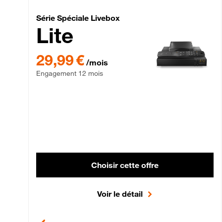
Série Spéciale Livebox 
Série Spéciale Livebox
Lite
29,99 € par mois , Engagement 12 mois
29,99 €
/mois
Engagement 12 mois
Choisir cette offre
Voir le détail