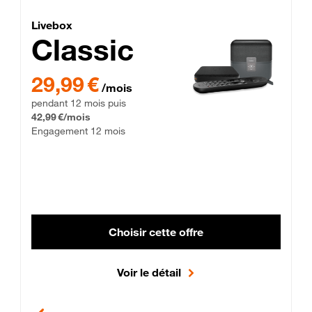
Lite Fibre
Livebox Classic Fibre
Livebox
Classic
29,99 € par mois pendant 12 mois puis 42,99 € par mois, Enga
29,99 €
/mois
pendant 12 mois puis
42,99 €/mois
Engagement 12 mois
Choisir cette offre
Voir le détail