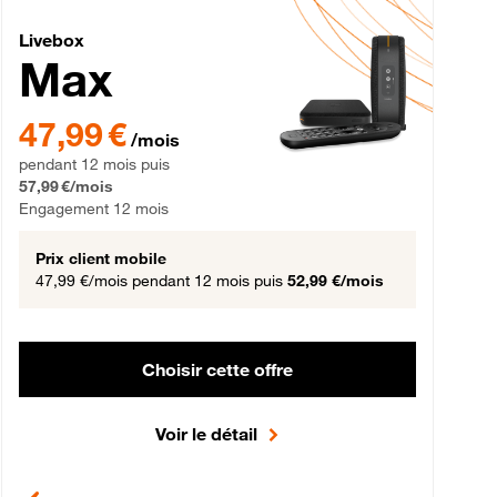
Livebox Max Fibre
Livebox
Max
gement 12 mois
47,99 € par mois pendant 12 mois puis 57,99 € par mois, Engageme
47,99 €
/mois
pendant 12 mois puis
57,99 €/mois
Engagement 12 mois
Prix client mobile
47,99 €/mois
pendant 12 mois puis
52,99 €/mois
Choisir cette offre
Voir le détail