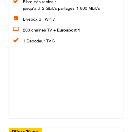
Fibre très rapide :
jusqu'à ↓ 2 Gbit/s partagés ↑ 800 Mbit/s
Livebox S : Wifi 7
200 chaînes TV +
Eurosport 1
1 Décodeur TV 6
Offre - 26 ans