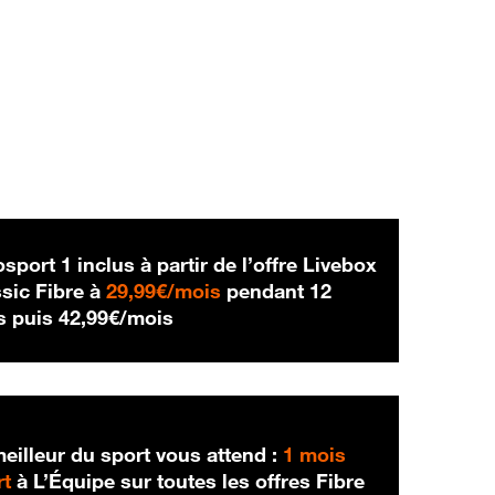
sport 1 inclus à partir de l’offre Livebox
29,99 € par mois
sic Fibre à
29,99€/mois
pendant 12
42,99 € par mois
s puis
42,99€/mois
eilleur du sport vous attend :
1 mois
rt
à L’Équipe sur toutes les offres Fibre