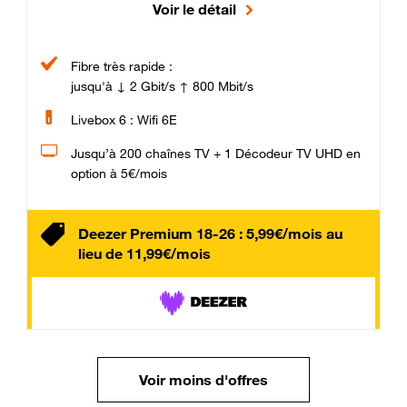
Voir le détail
Fibre très rapide :
jusqu'à ↓ 2 Gbit/s ↑ 800 Mbit/s
Livebox 6 : Wifi 6E
Jusqu’à 200 chaînes TV + 1 Décodeur TV UHD en
option à 5€/mois
Deezer Premium 18-26 : 5,99€/mois au
lieu de 11,99€/mois
Voir moins d'offres