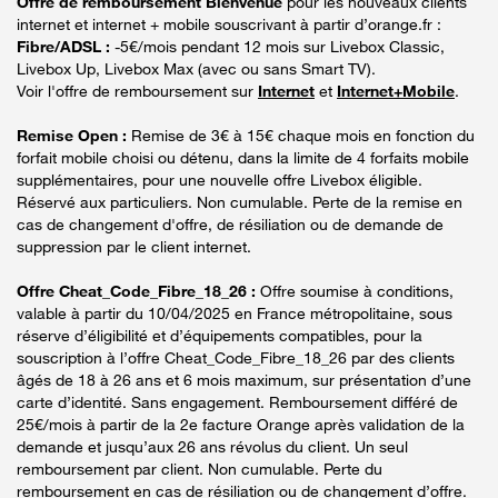
Offre de remboursement Bienvenue
pour les nouveaux clients
internet et internet + mobile souscrivant à partir d’orange.fr :
Fibre/ADSL :
-5€/mois pendant 12 mois sur Livebox Classic,
Livebox Up, Livebox Max (avec ou sans Smart TV).
Voir l'offre de remboursement sur
Internet
et
Internet+Mobile
.
Remise Open :
Remise de 3€ à 15€ chaque mois en fonction du
forfait mobile choisi ou détenu, dans la limite de 4 forfaits mobile
supplémentaires, pour une nouvelle offre Livebox éligible.
Réservé aux particuliers. Non cumulable. Perte de la remise en
cas de changement d'offre, de résiliation ou de demande de
suppression par le client internet.
Offre Cheat_Code_Fibre_18_26 :
Offre soumise à conditions,
valable à partir du 10/04/2025 en France métropolitaine, sous
réserve d’éligibilité et d’équipements compatibles, pour la
souscription à l’offre Cheat_Code_Fibre_18_26 par des clients
âgés de 18 à 26 ans et 6 mois maximum, sur présentation d’une
carte d’identité. Sans engagement. Remboursement différé de
25€/mois à partir de la 2e facture Orange après validation de la
demande et jusqu’aux 26 ans révolus du client. Un seul
remboursement par client. Non cumulable. Perte du
remboursement en cas de résiliation ou de changement d’offre.