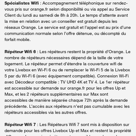
Spécialistes Wifi
: Accompagnement téléphonique sur rendez-
vous pris sur orange.fr selon disponibilité ou via appel au Service
Client du lundi au samedi de 8h à 20h. Le temps d’attente avant
la mise en relation avec un conseiller est gratuit depuis les
réseaux Orange. Le service est gratuit et l’appel est au prix d’une
communication normale selon l’offre détenue, ou décompté du
forfait mobile.
Répéteur Wifi 6
: Les répéteurs restent la propriété d’Orange. Le
nombre de répéteurs nécessaires dépend de la taille de votre
logement. Le répéteur permet d’étendre la couverture wifi de
votre Livebox en Wi-Fi 6 ou de remplacer le Wi-Fi 5 de la Livebox
5 par du Wi-Fi 6 (avec équipement compatible). Connexion Wi-Fi
avec Décodeur compatible : TV UHD 4K et TV 4. Le 1er répéteur
est accessible sur demande sur orange.fr pour les offres Up et
Max, et les 2 répéteurs supplémentaires sur Max sont
accessibles de manière séparée chaque 72h après la demande
précédente. L’accès aux répéteurs n’est pas cumulable avec les
répéteurs accessibles via les autres offres.
Répéteur Wifi 7
: Les Répéteurs Wifi 7 sont mis à disposition sur
demande pour les offres Livebox Up et Max et restent la propriété