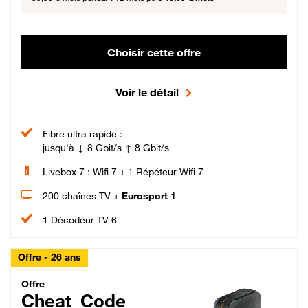
Choisir cette offre
Voir le détail
Fibre ultra rapide :
jusqu'à ↓ 8 Gbit/s ↑ 8 Gbit/s
Livebox 7 : Wifi 7 + 1 Répéteur Wifi 7
200 chaînes TV +
Eurosport 1
1 Décodeur TV 6
Offre - 26 ans
Cheat_Code Fibre_18_26
Offre
Cheat_Code