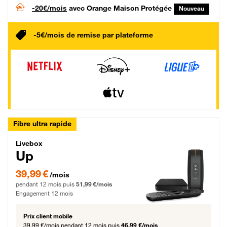
-20€/mois
avec Orange Maison Protégée
Nouveau
-5€/mois de remise par plateforme
Fibre ultra rapide
Livebox Up Fibre
Livebox
Up
39,99 € par mois pendant 12 mois puis 51,99 € par mois, Engagement 12 moi
39,99 €
/mois
pendant 12 mois puis
51,99 €/mois
Engagement 12 mois
Prix client mobile
39,99 €/mois
pendant 12 mois puis
46,99 €/mois