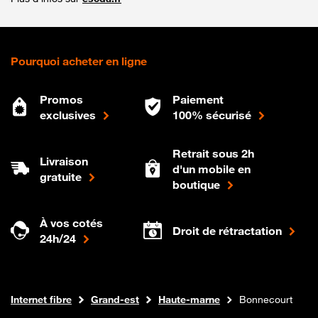
Pourquoi acheter en ligne
Promos
Paiement
exclusives
100% sécurisé
Retrait sous 2h
Livraison
d'un mobile en
gratuite
boutique
À vos cotés
Droit de rétractation
24h/24
Boutique Orange
Internet fibre
Grand-est
Haute-marne
Bonnecourt