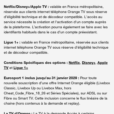
Netflix/Disney+/Apple TV :
valable en France métropolitaine,
réservée aux clients internet téléphone Orange TV sous réserve
d’éligibilité technique et de décodeur compatible. L'accès au
service nécessite la création et l'activation d'un compte auprès
de la plateforme. L’activation pourra également se faire avec les
identifiants habituels dans le cas d’un compte préexistant.
Ligue 1+ :
valable en France métropolitaine, réservée aux clients
internet téléphone Orange TV sous réserve d’éligibilité technique
et de décodeur compatible.
Conditions Spécifiques des options :
Netflix
,
Disney+
,
Apple
TV
et
Ligue 1+
Eurosport 1 inclus jusqu’au 31 janvier 2029 :
Pour toute
nouvelle souscription d’une offre Internet Orange éligible (Livebox
Classic, Livebox Up ou Livebox Max, hors
Cheat_Code_Fibre_18_26 et Séries Spéciales), sur ADSL ou sur
Fibre ou Smart TV. Cette inclusion concerne le flux linéaire de la
chaine (hors contenus à la demande et replay).
La TV d'Orange :
La TV à la demande Accès à certains