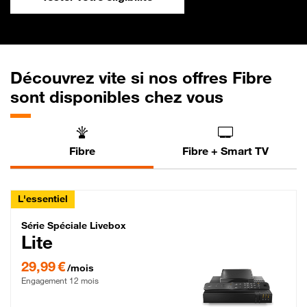
Découvrez vite si nos offres Fibre
sont disponibles chez vous
Fibre
Fibre + Smart TV
L'essentiel
Série Spéciale Livebox Lite Fibre
Série Spéciale Livebox
Lite
29,99 € par mois , Engagement 12 mois
29,99 €
/mois
Engagement 12 mois