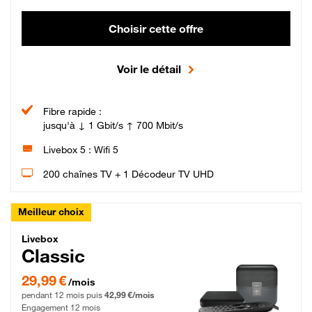
Choisir cette offre
Voir le détail
Fibre rapide :
jusqu'à ↓ 1 Gbit/s ↑ 700 Mbit/s
Livebox 5 : Wifi 5
200 chaînes TV + 1 Décodeur TV UHD
Meilleur choix
Livebox Classic Fibre
Livebox
Classic
29,99 € par mois pendant 12 mois puis 42,99 € par mois, Engagement 12 moi
29,99 €
/mois
pendant 12 mois puis
42,99 €/mois
Engagement 12 mois