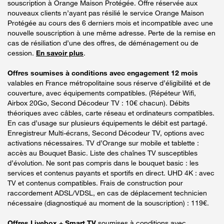
souscription à Orange Maison Protégée. Offre réservée aux
nouveaux clients n’ayant pas résilié le service Orange Maison
Protégée au cours des 6 derniers mois et incompatible avec une
nouvelle souscription à une même adresse. Perte de la remise en
cas de résiliation d’une des offres, de déménagement ou de
cession.
En savoir plus
.
Offres soumises à conditions avec engagement 12 mois
valables en France métropolitaine sous réserve d’éligibilité et de
couverture, avec équipements compatibles. (Répéteur Wifi,
Airbox 20Go, Second Décodeur TV : 10€ chacun). Débits
théoriques avec câbles, carte réseau et ordinateurs compatibles.
En cas d’usage sur plusieurs équipements le débit est partagé.
Enregistreur Multi-écrans, Second Décodeur TV, options avec
activations nécessaires. TV d’Orange sur mobile et tablette :
accès au Bouquet Basic. Liste des chaînes TV susceptibles
d’évolution. Ne sont pas compris dans le bouquet basic : les
services et contenus payants et sportifs en direct. UHD 4K : avec
TV et contenus compatibles. Frais de construction pour
raccordement ADSL/VDSL, en cas de déplacement technicien
nécessaire (diagnostiqué au moment de la souscription) : 119€.
Offres Livebox + Smart TV
soumises à conditions avec