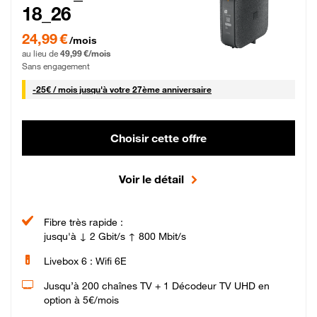
18_26
24,99 € par mois pendant 0 mois puis 49,99 € par mois, Sans engagement
24,99 €
/mois
au lieu de
49,99 €/mois
Sans engagement
25 € par mois
-
25€ / mois
jusqu'à votre 27ème anniversaire
Choisir cette offre
Voir le détail
Fibre très rapide :
jusqu'à ↓ 2 Gbit/s ↑ 800 Mbit/s
Livebox 6 : Wifi 6E
Jusqu’à 200 chaînes TV + 1 Décodeur TV UHD en
option à 5€/mois