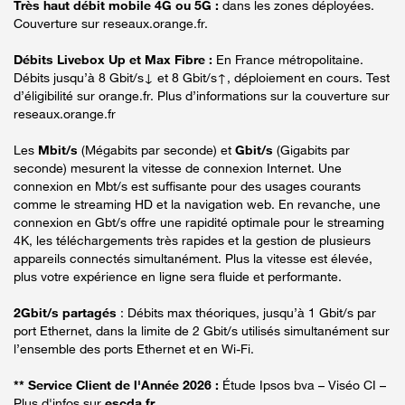
Très haut débit mobile 4G ou 5G :
dans les zones déployées.
Couverture sur reseaux.orange.fr.
Débits Livebox Up et Max Fibre :
En France métropolitaine.
Débits jusqu’à 8 Gbit/s↓ et 8 Gbit/s↑, déploiement en cours. Test
d’éligibilité sur orange.fr. Plus d’informations sur la couverture sur
reseaux.orange.fr
Les
Mbit/s
(Mégabits par seconde) et
Gbit/s
(Gigabits par
seconde) mesurent la vitesse de connexion Internet. Une
connexion en Mbt/s est suffisante pour des usages courants
comme le streaming HD et la navigation web. En revanche, une
connexion en Gbt/s offre une rapidité optimale pour le streaming
4K, les téléchargements très rapides et la gestion de plusieurs
appareils connectés simultanément. Plus la vitesse est élevée,
plus votre expérience en ligne sera fluide et performante.
2Gbit/s partagés
: Débits max théoriques, jusqu’à 1 Gbit/s par
port Ethernet, dans la limite de 2 Gbit/s utilisés simultanément sur
l’ensemble des ports Ethernet et en Wi-Fi.
** Service Client de l'Année 2026 :
Étude Ipsos bva – Viséo CI –
Plus d'infos sur
escda.fr