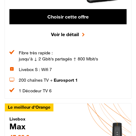
Choisir cette offre
Voir le détail
Fibre très rapide :
jusqu'à ↓ 2 Gbit/s partagés ↑ 800 Mbit/s
Livebox S : Wifi 7
200 chaînes TV +
Eurosport 1
1 Décodeur TV 6
Le meilleur d'Orange
Livebox Max Fibre
Livebox
Max
47,99 € par mois pendant 12 mois puis 57,99 € par mois, Engagement 12 moi