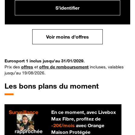
S'identifier
Voir moins d'offres
Eurosport 1 inclus jusqu'au 31/01/2029.
Prix des
offres
et
offre de remboursement
incluses, valables
jusqu’au 19/08/2026.
Les bons plans du moment
En ce moment, avec Livebox
Max Fibre, profitez de
20 € par mois
-
20€/mois
avec Orange
Maison Protégée