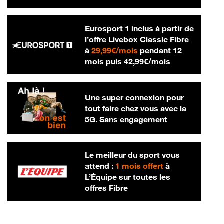
Eurosport 1 inclus à partir de
l’offre Livebox Classic Fibre
29,99 € par mois
à
29,99€/mois
pendant 12
42,99 € par m
mois puis
42,99€/mois
Une super connexion pour
tout faire chez vous avec la
5G. Sans engagement
Le meilleur du sport vous
attend :
1 mois offert
à
L’Équipe sur toutes les
offres Fibre