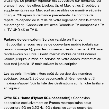
d'Orange. Le premier répéteur est accessible sur demande sur
orange.fr pour les offres Livebox Up et Max, et les 2 répéteurs
supplémentaires sur Max sont accessibles de manière séparée
chaque 72h après la demande précédente. Le nombre de
répéteurs dépend de la taille de votre logement (détails et tarifs
sur orange.fr). Connexion wifi avec Décodeur TV compatible : TV
4, TV UHD 4K et TV 6.
Partage de connexion :
Service valable en France
métropolitaine, sous réserve de couverture mobile (détails sur
réseaux.orange.fr), pour les nouveaux clients Internet ADSL avec
rendez-vous ou Fibre. Crédit internet mobile de 200Go/mois
valable jusqu'à la mise en service de votre accès internet et au
plus tard jusqu'à 12 mois suivant la souscription.
Les appels illimités
: Hors coût du service des numéros
spéciaux. Jusqu’à 250 correspondants différents/mois et 3h
maximum/appel. Voir la liste des destinations sur la fiche tarifaire
en vigueur.
Offre 5G+ Home (Flybox 5G+ nécessaire) :
Connexion
accessible exclusivement en France métropolitaine sous
couverture 5G en 3,5GHz. 5G : dans les zones couvertes