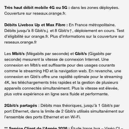
Très haut débit mobile 4G ou 5G :
dans les zones déployées.
Couverture sur reseaux.orange.fr.
Débits Livebox Up et Max Fibre :
En France métropolitaine.
Débits jusqu’à 8 Gbit/s↓ et 8 Gbit/s↑, déploiement en cours. Test
d’éligibilité sur orange.fr. Plus d’informations sur la couverture sur
reseaux.orange.fr
Les
Mbit/s
(Mégabits par seconde) et
Gbit/s
(Gigabits par
seconde) mesurent la vitesse de connexion Internet. Une
connexion en Mbt/s est suffisante pour des usages courants
comme le streaming HD et la navigation web. En revanche, une
connexion en Gbt/s offre une rapidité optimale pour le streaming
4K, les téléchargements très rapides et la gestion de plusieurs
appareils connectés simultanément. Plus la vitesse est élevée,
plus votre expérience en ligne sera fluide et performante.
2Gbit/s partagés
: Débits max théoriques, jusqu’à 1 Gbit/s par
port Ethernet, dans la limite de 2 Gbit/s utilisés simultanément sur
l’ensemble des ports Ethernet et en Wi-Fi.
** Service Client de l'Année 2026 :
Étude Ipsos bva – Viséo CI –