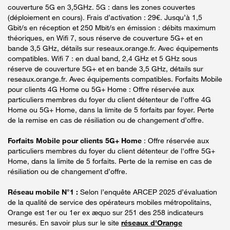
couverture 5G en 3,5GHz. 5G : dans les zones couvertes
(déploiement en cours). Frais d’activation : 29€. Jusqu’à 1,5
Gbit/s en réception et 250 Mbit/s en émission : débits maximum
théoriques, en Wifi 7, sous réserve de couverture 5G+ et en
bande 3,5 GHz, détails sur reseaux.orange.fr. Avec équipements
compatibles. Wifi 7 : en dual band, 2,4 GHz et 5 GHz sous
réserve de couverture 5G+ et en bande 3,5 GHz, détails sur
reseaux.orange.fr. Avec équipements compatibles. Forfaits Mobile
pour clients 4G Home ou 5G+ Home : Offre réservée aux
particuliers membres du foyer du client détenteur de l'offre 4G
Home ou 5G+ Home, dans la limite de 5 forfaits par foyer. Perte
de la remise en cas de résiliation ou de changement d’offre.
Forfaits Mobile pour clients 5G+ Home
: Offre réservée aux
particuliers membres du foyer du client détenteur de l'offre 5G+
Home, dans la limite de 5 forfaits. Perte de la remise en cas de
résiliation ou de changement d’offre.
Réseau mobile N°1 :
Selon l’enquête ARCEP 2025 d’évaluation
de la qualité de service des opérateurs mobiles métropolitains,
Orange est 1er ou 1er ex æquo sur 251 des 258 indicateurs
mesurés. En savoir plus sur le site
réseaux d'Orange