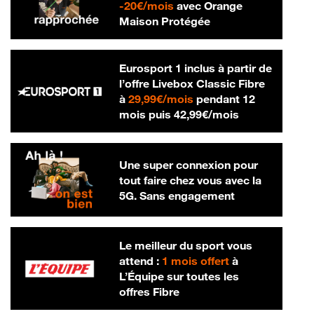
20 € par mois
-
20€/mois
avec Orange
Maison Protégée
Eurosport 1 inclus à partir de
l’offre Livebox Classic Fibre
29,99 € par mois
à
29,99€/mois
pendant 12
42,99 € par m
mois puis
42,99€/mois
Une super connexion pour
tout faire chez vous avec la
5G. Sans engagement
Le meilleur du sport vous
attend :
1 mois offert
à
L’Équipe sur toutes les
offres Fibre