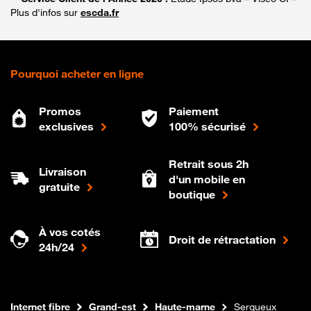
Plus d'infos sur
escda.fr
Pourquoi acheter en ligne
Promos
Paiement
exclusives
100% sécurisé
Retrait sous 2h
Livraison
d'un mobile en
gratuite
boutique
À vos cotés
Droit de rétractation
24h/24
Boutique Orange
Internet fibre
Grand-est
Haute-marne
Serqueux