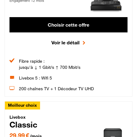
Engagement 12 mois
Choisir cette offre
Voir le détail
Fibre rapide :
jusqu'à ↓ 1 Gbit/s ↑ 700 Mbit/s
Livebox 5 : Wifi 5
200 chaînes TV + 1 Décodeur TV UHD
Meilleur choix
Livebox Classic Fibre
Livebox
Classic
29,99 € par mois pendant 12 mois puis 42,99 € par mois, Engagement 12 moi
29,99 €
/mois