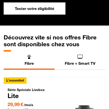
Tester votre éligibilité
Découvrez vite si nos offres Fibre
sont disponibles chez vous
Fibre
Fibre + Smart TV
L'essentiel
Série Spéciale Livebox Lite Fibre
Série Spéciale Livebox
Lite
29,99 € par mois , Engagement 12 mois
29,99 €
/mois