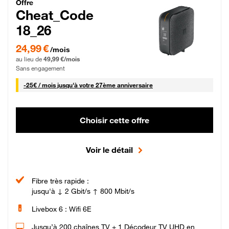
Cheat_Code Fibre_18_26
Offre
Cheat_Code
18_26
24,99 € par mois pendant 0 mois puis 49,99 € par mois, Sans engagement
24,99 €
/mois
au lieu de
49,99 €/mois
Sans engagement
25 € par mois
-
25€ / mois
jusqu'à votre 27ème anniversaire
Choisir cette offre
Voir le détail
Fibre très rapide :
jusqu'à ↓ 2 Gbit/s ↑ 800 Mbit/s
Livebox 6 : Wifi 6E
Jusqu’à 200 chaînes TV + 1 Décodeur TV UHD en