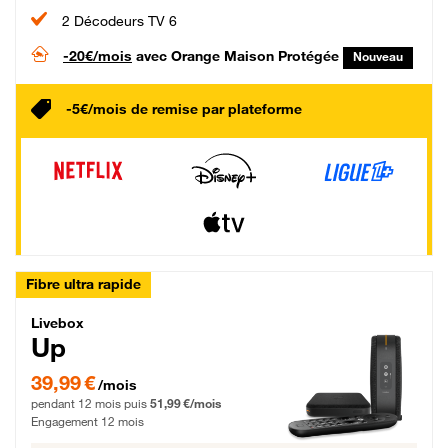
2 Décodeurs TV 6
-20€/mois
avec Orange Maison Protégée
Nouveau
-5€/mois de remise par plateforme
Fibre ultra rapide
Livebox Up Fibre
Livebox
Up
39,99 € par mois pendant 12 mois puis 51,99 € par mois, Engagement 12 moi
39,99 €
/mois
pendant 12 mois puis
51,99 €/mois
Engagement 12 mois