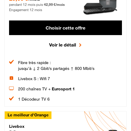
pendant 12 mois puis
42,99 €/mois
Engagement 12 mois
Choisir cette offre
Voir le détail
Fibre très rapide :
jusqu'à ↓ 2 Gbit/s partagés ↑ 800 Mbit/s
Livebox S : Wifi 7
200 chaînes TV +
Eurosport 1
1 Décodeur TV 6
Le meilleur d'Orange
Livebox Max Fibre
Livebox