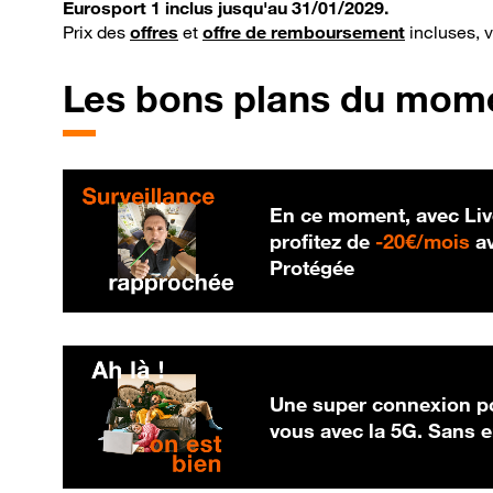
Eurosport 1 inclus jusqu'au 31/01/2029.
Prix des
offres
et
offre de remboursement
incluses, 
Les bons plans du mom
En ce moment, avec Liv
20
profitez de
-
20€/mois
av
Protégée
Une super connexion po
vous avec la 5G. Sans