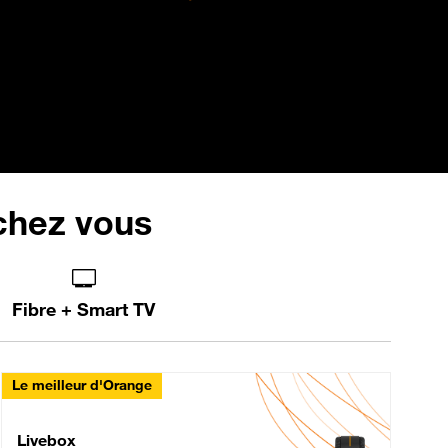
 chez vous
Fibre + Smart TV
Le meilleur d'Orange
Livebox Max Fibre
Livebox