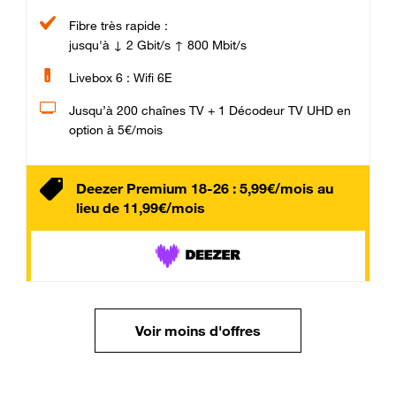
Fibre très rapide :
jusqu'à ↓ 2 Gbit/s ↑ 800 Mbit/s
Livebox 6 : Wifi 6E
Jusqu’à 200 chaînes TV + 1 Décodeur TV UHD en
option à 5€/mois
Deezer Premium 18-26 : 5,99€/mois au
lieu de 11,99€/mois
Voir moins d'offres