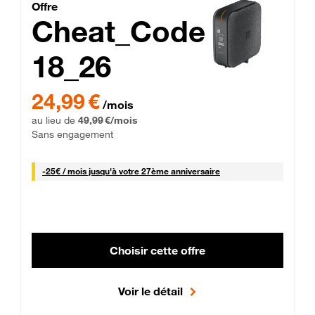
Cheat_Code Fibre_18_26
Offre
Cheat_Code
18_26
 Engagement 12 mois
24,99 € par mois pendant 0 mois puis 49,99 € par mois, Sans 
24,99 €
/mois
au lieu de
49,99 €/mois
Sans engagement
25 € par mois
-
25€ / mois
jusqu'à votre 27ème anniversaire
Choisir cette offre
Voir le détail