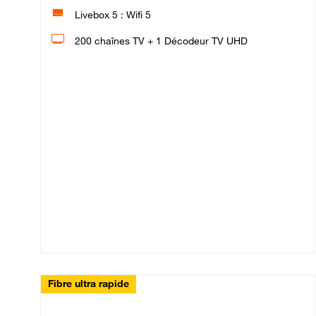
Livebox 5 : Wifi 5
200 chaînes TV + 1 Décodeur TV UHD
Fibre ultra rapide