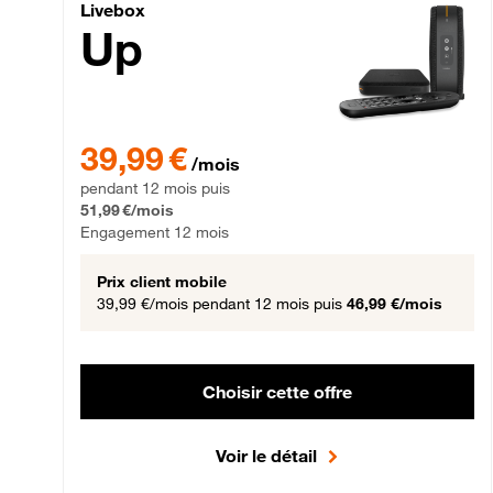
Livebox Up Fibre
Livebox
Up
39,99 € par mois pendant 12 mois puis 51,99 € par mois,
39,99 €
/mois
pendant 12 mois puis
51,99 €/mois
Engagement 12 mois
Prix client mobile
39,99 €/mois
pendant 12 mois puis
46,99 €/mois
Choisir cette offre
Voir le détail