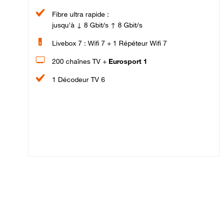
Fibre ultra rapide :
jusqu'à ↓ 8 Gbit/s ↑ 8 Gbit/s
Livebox 7 : Wifi 7 + 1 Répéteur Wifi 7
200 chaînes TV +
Eurosport 1
1 Décodeur TV 6