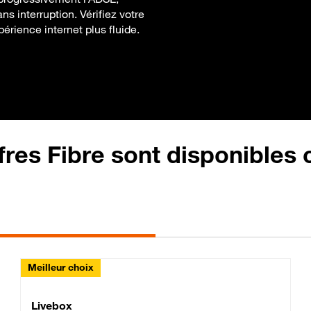
s interruption. Vérifiez votre
périence internet plus fluide.
fres Fibre sont disponibles
Meilleur choix
Lite Fibre
Livebox Classic Fibre
Livebox