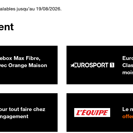
valables jusqu’au 19/08/2026.
ent
ebox Max Fibre,
Euro
 € par mois
ec Orange Maison
Clas
moi
ur tout faire chez
Le m
 engagement
offe