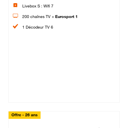
Livebox S : Wifi 7
200 chaînes TV +
Eurosport 1
1 Décodeur TV 6
Offre - 26 ans