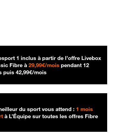
sport 1 inclus à partir de l’offre Livebox
29,99 € par mois
sic Fibre à
29,99€/mois
pendant 12
42,99 € par mois
s puis
42,99€/mois
eilleur du sport vous attend :
1 mois
rt
à L’Équipe sur toutes les offres Fibre