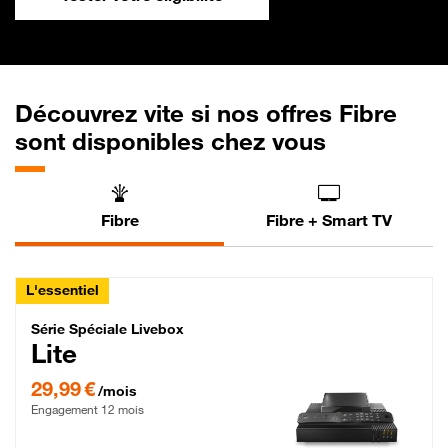
Découvrez vite si nos offres Fibre
sont disponibles chez vous
Fibre
Fibre + Smart TV
L'essentiel
Série Spéciale Livebox Lite Fibre
Série Spéciale Livebox
Lite
29,99 € par mois , Engagement 12 mois
29,99 €
/mois
Engagement 12 mois