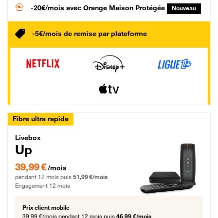
-20€/mois
avec Orange Maison Protégée
Nouveau
-5€/mois de remise par plateforme
Fibre ultra rapide
Livebox Up Fibre
Livebox
Up
39,99 € par mois pendant 12 mois puis 51,99 € par mois, Engagement 12 moi
39,99 €
/mois
pendant 12 mois puis
51,99 €/mois
Engagement 12 mois
Prix client mobile
39,99 €/mois
pendant 12 mois puis
46,99 €/mois