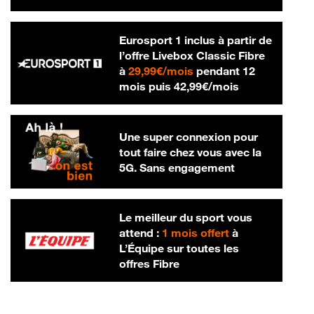
Eurosport 1 inclus à partir de
l’offre Livebox Classic Fibre
29,99 € par mois
à
29,99€/mois
pendant 12
42,99 € par m
mois puis
42,99€/mois
Une super connexion pour
tout faire chez vous avec la
5G. Sans engagement
Le meilleur du sport vous
attend :
1 mois offert
à
L’Équipe sur toutes les
offres Fibre