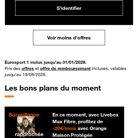
S'identifier
Voir moins d'offres
Eurosport 1 inclus jusqu'au 31/01/2029.
Prix des
offres
et
offre de remboursement
incluses, valables
jusqu’au 19/08/2026.
Les bons plans du moment
En ce moment, avec Livebox
Max Fibre, profitez de
20 € par mois
-
20€/mois
avec Orange
Maison Protégée