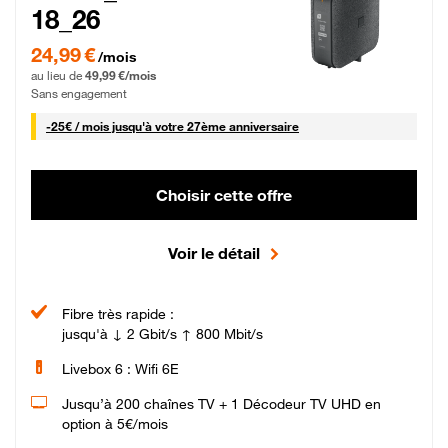
18_26
24,99 € par mois pendant 0 mois puis 49,99 € par mois, Sans engagement
24,99 €
/mois
au lieu de
49,99 €/mois
Sans engagement
25 € par mois
-
25€ / mois
jusqu'à votre 27ème anniversaire
Choisir cette offre
Voir le détail
Fibre très rapide :
jusqu'à ↓ 2 Gbit/s ↑ 800 Mbit/s
Livebox 6 : Wifi 6E
Jusqu’à 200 chaînes TV + 1 Décodeur TV UHD en
option à 5€/mois