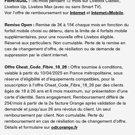
Fibre/ADSL :
-5€/mois pendant 12 mois sur Livebox Classic,
Livebox Up, Livebox Max (avec ou sans Smart TV).
Voir l'offre de remboursement sur
Internet
et
Internet+Mobile
.
Remise Open :
Remise de 3€ à 15€ chaque mois en fonction du
forfait mobile choisi ou détenu, dans la limite de 4 forfaits mobile
supplémentaires, pour une nouvelle offre Livebox éligible.
Réservé aux particuliers. Non cumulable. Perte de la remise en
cas de changement d'offre, de résiliation ou de demande de
suppression par le client internet.
Offre Cheat_Code_Fibre_18_26 :
Offre soumise à conditions,
valable à partir du 10/04/2025 en France métropolitaine, sous
réserve d’éligibilité et d’équipements compatibles, pour la
souscription à l’offre Cheat_Code_Fibre_18_26 par des clients
âgés de 18 à 26 ans et 6 mois maximum, sur présentation d’une
carte d’identité. Sans engagement. Remboursement différé de
25€/mois à partir de la 2e facture Orange après validation de la
demande et jusqu’aux 26 ans révolus du client. Un seul
remboursement par client. Non cumulable. Perte du
remboursement en cas de résiliation ou de changement d’offre.
Détails et formulaire sur
odr.orange.fr