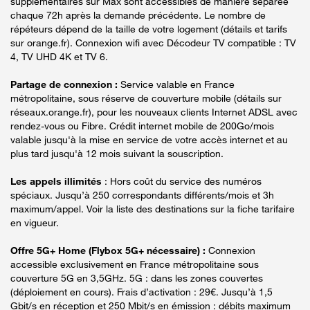
supplémentaires sur Max sont accessibles de manière séparée
chaque 72h après la demande précédente. Le nombre de
répéteurs dépend de la taille de votre logement (détails et tarifs
sur orange.fr). Connexion wifi avec Décodeur TV compatible : TV
4, TV UHD 4K et TV 6.
Partage de connexion :
Service valable en France
métropolitaine, sous réserve de couverture mobile (détails sur
réseaux.orange.fr), pour les nouveaux clients Internet ADSL avec
rendez-vous ou Fibre. Crédit internet mobile de 200Go/mois
valable jusqu'à la mise en service de votre accès internet et au
plus tard jusqu'à 12 mois suivant la souscription.
Les appels illimités
: Hors coût du service des numéros
spéciaux. Jusqu’à 250 correspondants différents/mois et 3h
maximum/appel. Voir la liste des destinations sur la fiche tarifaire
en vigueur.
Offre 5G+ Home (Flybox 5G+ nécessaire) :
Connexion
accessible exclusivement en France métropolitaine sous
couverture 5G en 3,5GHz. 5G : dans les zones couvertes
(déploiement en cours). Frais d’activation : 29€. Jusqu’à 1,5
Gbit/s en réception et 250 Mbit/s en émission : débits maximum