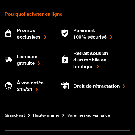
Pourquoi acheter en ligne
Promos
Paiement
exclusives
100% sécurisé
Retrait sous 2h
Livraison
d'un mobile en
gratuite
boutique
À vos cotés
Droit de rétractation
24h/24
Internet fibre
Boutique Orange
Grand-est
Haute-marne
Varennes-sur-amance