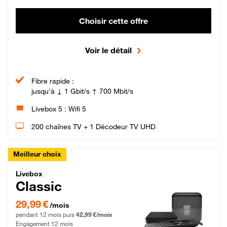
Choisir cette offre
Voir le détail
Fibre rapide :
jusqu'à ↓ 1 Gbit/s ↑ 700 Mbit/s
Livebox 5 : Wifi 5
200 chaînes TV + 1 Décodeur TV UHD
Meilleur choix
Livebox Classic Fibre
Livebox
Classic
29,99 € par mois pendant 12 mois puis 42,99 € par mois, Engagement 12 moi
29,99 €
/mois
pendant 12 mois puis
42,99 €/mois
Engagement 12 mois