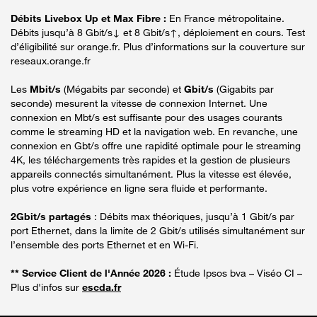
Débits Livebox Up et Max Fibre :
En France métropolitaine.
Débits jusqu’à 8 Gbit/s↓ et 8 Gbit/s↑, déploiement en cours. Test
d’éligibilité sur orange.fr. Plus d’informations sur la couverture sur
reseaux.orange.fr
Les
Mbit/s
(Mégabits par seconde) et
Gbit/s
(Gigabits par
seconde) mesurent la vitesse de connexion Internet. Une
connexion en Mbt/s est suffisante pour des usages courants
comme le streaming HD et la navigation web. En revanche, une
connexion en Gbt/s offre une rapidité optimale pour le streaming
4K, les téléchargements très rapides et la gestion de plusieurs
appareils connectés simultanément. Plus la vitesse est élevée,
plus votre expérience en ligne sera fluide et performante.
2Gbit/s partagés
: Débits max théoriques, jusqu’à 1 Gbit/s par
port Ethernet, dans la limite de 2 Gbit/s utilisés simultanément sur
l’ensemble des ports Ethernet et en Wi-Fi.
** Service Client de l'Année 2026 :
Étude Ipsos bva – Viséo CI –
Plus d'infos sur
escda.fr