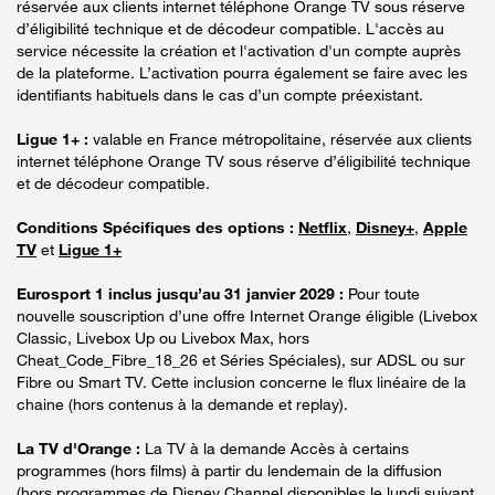
réservée aux clients internet téléphone Orange TV sous réserve
d’éligibilité technique et de décodeur compatible. L'accès au
service nécessite la création et l'activation d'un compte auprès
de la plateforme. L’activation pourra également se faire avec les
identifiants habituels dans le cas d’un compte préexistant.
Ligue 1+ :
valable en France métropolitaine, réservée aux clients
internet téléphone Orange TV sous réserve d’éligibilité technique
et de décodeur compatible.
Conditions Spécifiques des options :
Netflix
,
Disney+
,
Apple
TV
et
Ligue 1+
Eurosport 1 inclus jusqu’au 31 janvier 2029 :
Pour toute
nouvelle souscription d’une offre Internet Orange éligible (Livebox
Classic, Livebox Up ou Livebox Max, hors
Cheat_Code_Fibre_18_26 et Séries Spéciales), sur ADSL ou sur
Fibre ou Smart TV. Cette inclusion concerne le flux linéaire de la
chaine (hors contenus à la demande et replay).
La TV d'Orange :
La TV à la demande Accès à certains
programmes (hors films) à partir du lendemain de la diffusion
(hors programmes de Disney Channel disponibles le lundi suivant