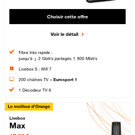
Choisir cette offre
Voir le détail
Fibre très rapide :
jusqu'à ↓ 2 Gbit/s partagés ↑ 800 Mbit/s
Livebox S : Wifi 7
200 chaînes TV +
Eurosport 1
1 Décodeur TV 6
Le meilleur d'Orange
Livebox Max Fibre
Livebox
Max
47,99 € par mois pendant 12 mois puis 57,99 € par mois, Engagement 12 moi