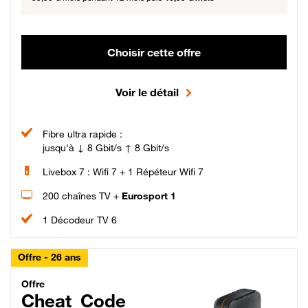
Choisir cette offre
Voir le détail
Fibre ultra rapide :
jusqu'à ↓ 8 Gbit/s ↑ 8 Gbit/s
Livebox 7 : Wifi 7 + 1 Répéteur Wifi 7
200 chaînes TV +
Eurosport 1
1 Décodeur TV 6
Offre - 26 ans
Cheat_Code Fibre_18_26
Offre
Cheat_Code