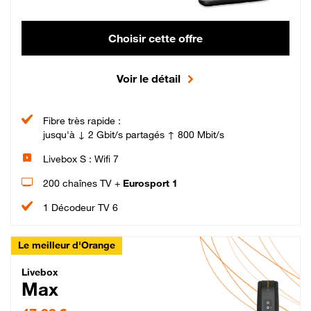
Choisir cette offre
Voir le détail
Fibre très rapide :
jusqu'à ↓ 2 Gbit/s partagés ↑ 800 Mbit/s
Livebox S : Wifi 7
200 chaînes TV +
Eurosport 1
1 Décodeur TV 6
Le meilleur d'Orange
Livebox Max Fibre
Livebox
Max
47,99 € par mois pendant 12 mois puis 57,99 € par mois, Engagement 12 moi