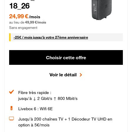
18_26
24,99 € par mois pendant 0 mois puis 49,99 € par mois, Sans engagement
24,99 €
/mois
au lieu de
49,99 €/mois
Sans engagement
25 € par mois
-
25€ / mois
jusqu'à votre 27ème anniversaire
Choisir cette offre
Voir le détail
Fibre très rapide :
jusqu'à ↓ 2 Gbit/s ↑ 800 Mbit/s
Livebox 6 : Wifi 6E
Jusqu’à 200 chaînes TV + 1 Décodeur TV UHD en
option à 5€/mois