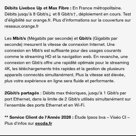
Débits Livebox Up et Max Fibre :
En France métropolitaine.
Débits jusqu’à 8 Gbit/s↓ et 8 Gbit/s↑, déploiement en cours. Test
d’éligibilité sur orange.fr. Plus d’informations sur la couverture sur
reseaux.orange.fr
Les
Mbit/s
(Mégabits par seconde) et
Gbit/s
(Gigabits par
seconde) mesurent la vitesse de connexion Internet. Une
connexion en Mbt/s est suffisante pour des usages courants
comme le streaming HD et la navigation web. En revanche, une
connexion en Gbt/s offre une rapidité optimale pour le streaming
4K, les téléchargements très rapides et la gestion de plusieurs
appareils connectés simultanément. Plus la vitesse est élevée,
plus votre expérience en ligne sera fluide et performante.
2Gbit/s partagés
: Débits max théoriques, jusqu’à 1 Gbit/s par
port Ethernet, dans la limite de 2 Gbit/s utilisés simultanément sur
l’ensemble des ports Ethernet et en Wi-Fi.
** Service Client de l'Année 2026 :
Étude Ipsos bva – Viséo CI –
Plus d'infos sur
escda.fr