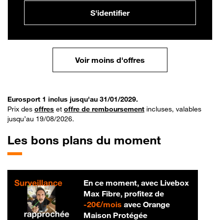
S'identifier
Voir moins d'offres
Eurosport 1 inclus jusqu'au 31/01/2029.
Prix des
offres
et
offre de remboursement
incluses, valables
jusqu’au 19/08/2026.
Les bons plans du moment
En ce moment, avec Livebox
Max Fibre, profitez de
20 € par mois
-
20€/mois
avec Orange
Maison Protégée