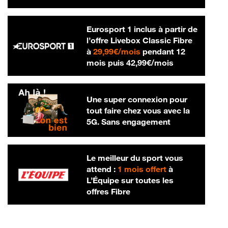
Eurosport 1 inclus à partir de
l’offre Livebox Classic Fibre
29,99 € par mois
à
29,99€/mois
pendant 12
42,99 € par m
mois puis
42,99€/mois
Une super connexion pour
tout faire chez vous avec la
5G. Sans engagement
Le meilleur du sport vous
attend :
1 mois offert
à
L’Équipe sur toutes les
offres Fibre