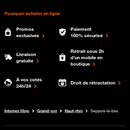
Pourquoi acheter en ligne
Promos
Paiement
exclusives
100% sécurisé
Retrait sous 2h
Livraison
d'un mobile en
gratuite
boutique
À vos cotés
Droit de rétractation
24h/24
Boutique Orange
Internet fibre
Grand-est
Haut-rhin
Seppois-le-bas