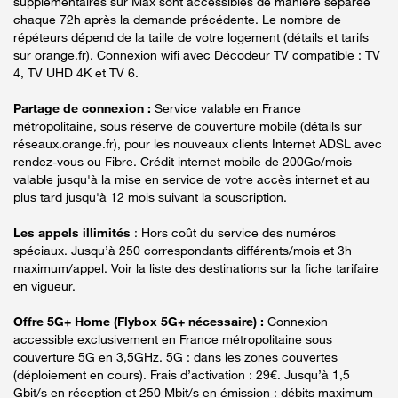
supplémentaires sur Max sont accessibles de manière séparée
chaque 72h après la demande précédente. Le nombre de
répéteurs dépend de la taille de votre logement (détails et tarifs
sur orange.fr). Connexion wifi avec Décodeur TV compatible : TV
4, TV UHD 4K et TV 6.
Partage de connexion :
Service valable en France
métropolitaine, sous réserve de couverture mobile (détails sur
réseaux.orange.fr), pour les nouveaux clients Internet ADSL avec
rendez-vous ou Fibre. Crédit internet mobile de 200Go/mois
valable jusqu'à la mise en service de votre accès internet et au
plus tard jusqu'à 12 mois suivant la souscription.
Les appels illimités
: Hors coût du service des numéros
spéciaux. Jusqu’à 250 correspondants différents/mois et 3h
maximum/appel. Voir la liste des destinations sur la fiche tarifaire
en vigueur.
Offre 5G+ Home (Flybox 5G+ nécessaire) :
Connexion
accessible exclusivement en France métropolitaine sous
couverture 5G en 3,5GHz. 5G : dans les zones couvertes
(déploiement en cours). Frais d’activation : 29€. Jusqu’à 1,5
Gbit/s en réception et 250 Mbit/s en émission : débits maximum