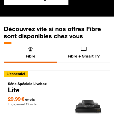
Découvrez vite si nos offres Fibre
sont disponibles chez vous
Fibre
Fibre + Smart TV
L'essentiel
Série Spéciale Livebox Lite Fibre
Série Spéciale Livebox
Lite
29,99 € par mois , Engagement 12 mois
29,99 €
/mois
Engagement 12 mois