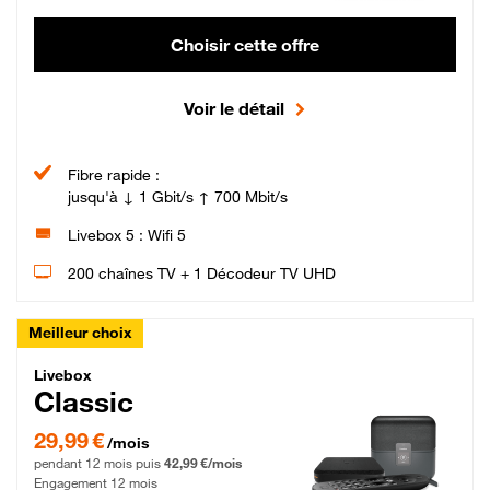
Choisir cette offre
Voir le détail
Fibre rapide :
jusqu'à ↓ 1 Gbit/s ↑ 700 Mbit/s
Livebox 5 : Wifi 5
200 chaînes TV + 1 Décodeur TV UHD
Meilleur choix
Livebox Classic Fibre
Livebox
Classic
29,99 € par mois pendant 12 mois puis 42,99 € par mois, Engagement 12 moi
29,99 €
/mois
pendant 12 mois puis
42,99 €/mois
Engagement 12 mois