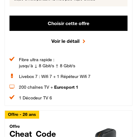
Choisir cette offre
Voir le détail
Fibre ultra rapide :
jusqu'à ↓ 8 Gbit/s ↑ 8 Gbit/s
Livebox 7 : Wifi 7 + 1 Répéteur Wifi 7
200 chaînes TV +
Eurosport 1
1 Décodeur TV 6
Offre - 26 ans
Cheat_Code Fibre_18_26
Offre
Cheat_Code