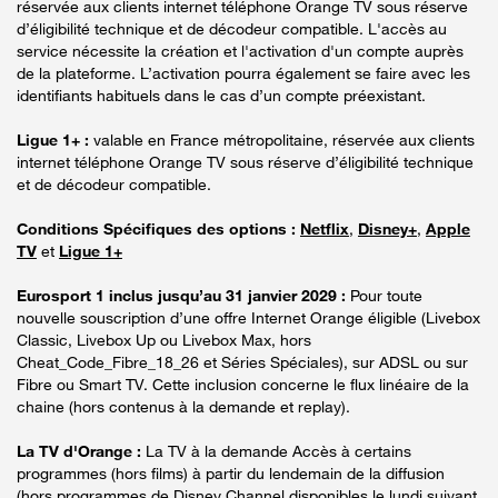
réservée aux clients internet téléphone Orange TV sous réserve
d’éligibilité technique et de décodeur compatible. L'accès au
service nécessite la création et l'activation d'un compte auprès
de la plateforme. L’activation pourra également se faire avec les
identifiants habituels dans le cas d’un compte préexistant.
Ligue 1+ :
valable en France métropolitaine, réservée aux clients
internet téléphone Orange TV sous réserve d’éligibilité technique
et de décodeur compatible.
Conditions Spécifiques des options :
Netflix
,
Disney+
,
Apple
TV
et
Ligue 1+
Eurosport 1 inclus jusqu’au 31 janvier 2029 :
Pour toute
nouvelle souscription d’une offre Internet Orange éligible (Livebox
Classic, Livebox Up ou Livebox Max, hors
Cheat_Code_Fibre_18_26 et Séries Spéciales), sur ADSL ou sur
Fibre ou Smart TV. Cette inclusion concerne le flux linéaire de la
chaine (hors contenus à la demande et replay).
La TV d'Orange :
La TV à la demande Accès à certains
programmes (hors films) à partir du lendemain de la diffusion
(hors programmes de Disney Channel disponibles le lundi suivant