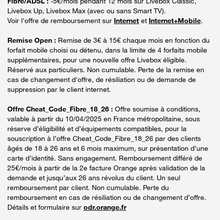
Fibre/ADSL :
-5€/mois pendant 12 mois sur Livebox Classic,
Livebox Up, Livebox Max (avec ou sans Smart TV).
Voir l'offre de remboursement sur
Internet
et
Internet+Mobile
.
Remise Open :
Remise de 3€ à 15€ chaque mois en fonction du
forfait mobile choisi ou détenu, dans la limite de 4 forfaits mobile
supplémentaires, pour une nouvelle offre Livebox éligible.
Réservé aux particuliers. Non cumulable. Perte de la remise en
cas de changement d'offre, de résiliation ou de demande de
suppression par le client internet.
Offre Cheat_Code_Fibre_18_26 :
Offre soumise à conditions,
valable à partir du 10/04/2025 en France métropolitaine, sous
réserve d’éligibilité et d’équipements compatibles, pour la
souscription à l’offre Cheat_Code_Fibre_18_26 par des clients
âgés de 18 à 26 ans et 6 mois maximum, sur présentation d’une
carte d’identité. Sans engagement. Remboursement différé de
25€/mois à partir de la 2e facture Orange après validation de la
demande et jusqu’aux 26 ans révolus du client. Un seul
remboursement par client. Non cumulable. Perte du
remboursement en cas de résiliation ou de changement d’offre.
Détails et formulaire sur
odr.orange.fr