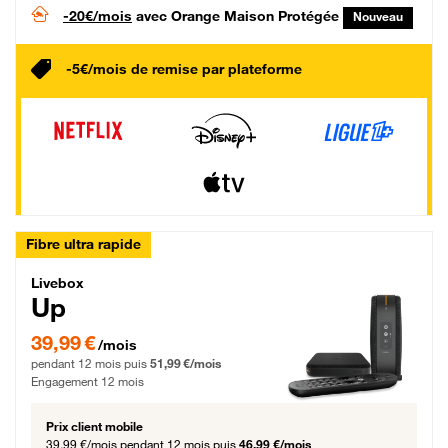
-20€/mois
avec Orange Maison Protégée
Nouveau
-5€/mois de remise par plateforme
Fibre ultra rapide
Livebox Up Fibre
Livebox
Up
39,99 € par mois pendant 12 mois puis 51,99 € par mois, Engagement 12 moi
39,99 €
/mois
pendant 12 mois puis
51,99 €/mois
Engagement 12 mois
Prix client mobile
39,99 €/mois
pendant 12 mois puis
46,99 €/mois