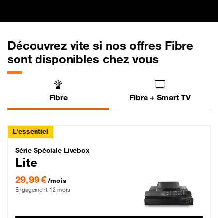
Découvrez vite si nos offres Fibre
sont disponibles chez vous
Fibre
Fibre + Smart TV
L'essentiel
Série Spéciale Livebox Lite Fibre
Série Spéciale Livebox
Lite
29,99 € par mois , Engagement 12 mois
29,99 €
/mois
Engagement 12 mois