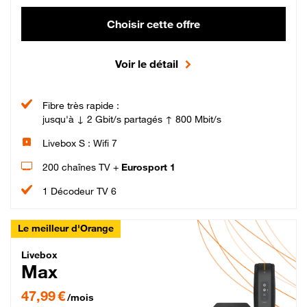
Choisir cette offre
Voir le détail
Fibre très rapide :
jusqu'à ↓ 2 Gbit/s partagés ↑ 800 Mbit/s
Livebox S : Wifi 7
200 chaînes TV +
Eurosport 1
1 Décodeur TV 6
Le meilleur d'Orange
Livebox Max Fibre
Livebox
Max
47,99 € par mois pendant 12 mois puis 57,99 € par mois, Engagement 12 moi
47,99 €
/mois