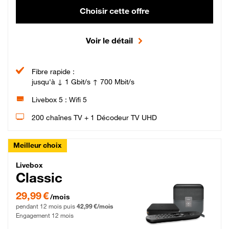
Choisir cette offre
Voir le détail
Fibre rapide :
jusqu'à ↓ 1 Gbit/s ↑ 700 Mbit/s
Livebox 5 : Wifi 5
200 chaînes TV + 1 Décodeur TV UHD
Meilleur choix
Livebox Classic Fibre
Livebox
Classic
29,99 € par mois pendant 12 mois puis 42,99 € par mois, Engagement 12 moi
29,99 €
/mois
pendant 12 mois puis
42,99 €/mois
Engagement 12 mois