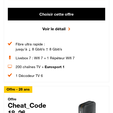
Choisir cette offre
Voir le détail
Fibre ultra rapide :
jusqu'à ↓ 8 Gbit/s ↑ 8 Gbit/s
Livebox 7 : Wifi 7 + 1 Répéteur Wifi 7
200 chaînes TV +
Eurosport 1
1 Décodeur TV 6
Offre - 26 ans
Cheat_Code Fibre_18_26
Offre
Cheat_Code
18_26