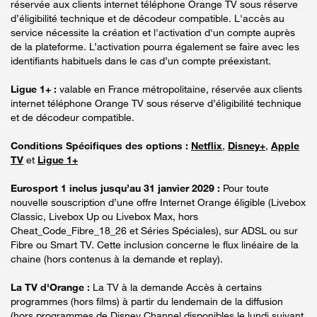
réservée aux clients internet téléphone Orange TV sous réserve
d’éligibilité technique et de décodeur compatible. L'accès au
service nécessite la création et l'activation d'un compte auprès
de la plateforme. L’activation pourra également se faire avec les
identifiants habituels dans le cas d’un compte préexistant.
Ligue 1+ :
valable en France métropolitaine, réservée aux clients
internet téléphone Orange TV sous réserve d’éligibilité technique
et de décodeur compatible.
Conditions Spécifiques des options :
Netflix
,
Disney+
,
Apple
TV
et
Ligue 1+
Eurosport 1 inclus jusqu’au 31 janvier 2029 :
Pour toute
nouvelle souscription d’une offre Internet Orange éligible (Livebox
Classic, Livebox Up ou Livebox Max, hors
Cheat_Code_Fibre_18_26 et Séries Spéciales), sur ADSL ou sur
Fibre ou Smart TV. Cette inclusion concerne le flux linéaire de la
chaine (hors contenus à la demande et replay).
La TV d'Orange :
La TV à la demande Accès à certains
programmes (hors films) à partir du lendemain de la diffusion
(hors programmes de Disney Channel disponibles le lundi suivant