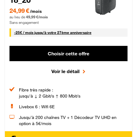
24,99 € par mois pendant 0 mois puis 49,99 € par mois, Sans engagement
24,99 €
/mois
au lieu de
49,99 €/mois
Sans engagement
25 € par mois
-
25€ / mois
jusqu'à votre 27ème anniversaire
Choisir cette offre
Voir le détail
Fibre très rapide :
jusqu'à ↓ 2 Gbit/s ↑ 800 Mbit/s
Livebox 6 : Wifi 6E
Jusqu’à 200 chaînes TV + 1 Décodeur TV UHD en
option à 5€/mois