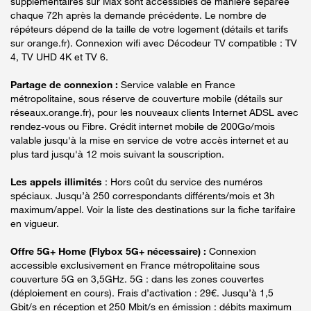
supplémentaires sur Max sont accessibles de manière séparée
chaque 72h après la demande précédente. Le nombre de
répéteurs dépend de la taille de votre logement (détails et tarifs
sur orange.fr). Connexion wifi avec Décodeur TV compatible : TV
4, TV UHD 4K et TV 6.
Partage de connexion :
Service valable en France
métropolitaine, sous réserve de couverture mobile (détails sur
réseaux.orange.fr), pour les nouveaux clients Internet ADSL avec
rendez-vous ou Fibre. Crédit internet mobile de 200Go/mois
valable jusqu'à la mise en service de votre accès internet et au
plus tard jusqu'à 12 mois suivant la souscription.
Les appels illimités
: Hors coût du service des numéros
spéciaux. Jusqu’à 250 correspondants différents/mois et 3h
maximum/appel. Voir la liste des destinations sur la fiche tarifaire
en vigueur.
Offre 5G+ Home (Flybox 5G+ nécessaire) :
Connexion
accessible exclusivement en France métropolitaine sous
couverture 5G en 3,5GHz. 5G : dans les zones couvertes
(déploiement en cours). Frais d’activation : 29€. Jusqu’à 1,5
Gbit/s en réception et 250 Mbit/s en émission : débits maximum