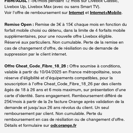
Fibre/ADSL :
-5€/mois pendant 12 mois sur Livebox Classic,
Livebox Up, Livebox Max (avec ou sans Smart TV).
Voir l'offre de remboursement sur
Internet
et
Internet+Mobile
.
Remise Open :
Remise de 3€ à 15€ chaque mois en fonction du
forfait mobile choisi ou détenu, dans la limite de 4 forfaits mobile
supplémentaires, pour une nouvelle offre Livebox éligible.
Réservé aux particuliers. Non cumulable. Perte de la remise en
cas de changement d'offre, de résiliation ou de demande de
suppression par le client internet.
Offre Cheat_Code_Fibre_18_26 :
Offre soumise à conditions,
valable à partir du 10/04/2025 en France métropolitaine, sous
réserve d’éligibilité et d’équipements compatibles, pour la
souscription à l’offre Cheat_Code_Fibre_18_26 par des clients
âgés de 18 à 26 ans et 6 mois maximum, sur présentation d’une
carte d’identité. Sans engagement. Remboursement différé de
25€/mois à partir de la 2e facture Orange après validation de la
demande et jusqu’aux 26 ans révolus du client. Un seul
remboursement par client. Non cumulable. Perte du
remboursement en cas de résiliation ou de changement d’offre.
Détails et formulaire sur
odr.orange.fr