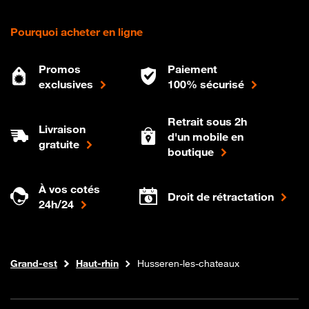
Pourquoi acheter en ligne
Promos
Paiement
exclusives
100% sécurisé
Retrait sous 2h
Livraison
d'un mobile en
gratuite
boutique
À vos cotés
Droit de rétractation
24h/24
Internet fibre
Boutique Orange
Grand-est
Haut-rhin
Husseren-les-chateaux