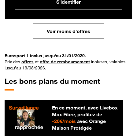
S'identifier
Voir moins d'offres
Eurosport 1 inclus jusqu'au 31/01/2029.
Prix des
offres
et
offre de remboursement
incluses, valables
jusqu’au 19/08/2026.
Les bons plans du moment
En ce moment, avec Livebox
Max Fibre, profitez de
20 € par mois
-
20€/mois
avec Orange
Maison Protégée