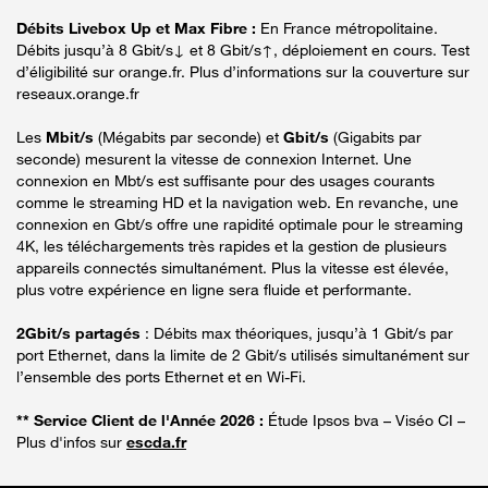
Débits Livebox Up et Max Fibre :
En France métropolitaine.
Débits jusqu’à 8 Gbit/s↓ et 8 Gbit/s↑, déploiement en cours. Test
d’éligibilité sur orange.fr. Plus d’informations sur la couverture sur
reseaux.orange.fr
Les
Mbit/s
(Mégabits par seconde) et
Gbit/s
(Gigabits par
seconde) mesurent la vitesse de connexion Internet. Une
connexion en Mbt/s est suffisante pour des usages courants
comme le streaming HD et la navigation web. En revanche, une
connexion en Gbt/s offre une rapidité optimale pour le streaming
4K, les téléchargements très rapides et la gestion de plusieurs
appareils connectés simultanément. Plus la vitesse est élevée,
plus votre expérience en ligne sera fluide et performante.
2Gbit/s partagés
: Débits max théoriques, jusqu’à 1 Gbit/s par
port Ethernet, dans la limite de 2 Gbit/s utilisés simultanément sur
l’ensemble des ports Ethernet et en Wi-Fi.
** Service Client de l'Année 2026 :
Étude Ipsos bva – Viséo CI –
Plus d'infos sur
escda.fr