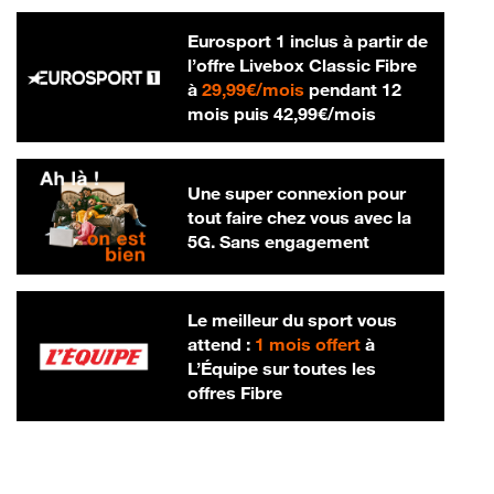
Eurosport 1 inclus à partir de
l’offre Livebox Classic Fibre
29,99 € par mois
à
29,99€/mois
pendant 12
42,99 € par m
mois puis
42,99€/mois
Une super connexion pour
tout faire chez vous avec la
5G. Sans engagement
Le meilleur du sport vous
attend :
1 mois offert
à
L’Équipe sur toutes les
offres Fibre