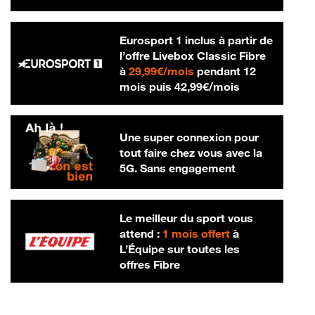
Eurosport 1 inclus à partir de
l’offre Livebox Classic Fibre
29,99 € par mois
à
29,99€/mois
pendant 12
42,99 € par m
mois puis
42,99€/mois
Une super connexion pour
tout faire chez vous avec la
5G. Sans engagement
Le meilleur du sport vous
attend :
1 mois offert
à
L’Équipe sur toutes les
offres Fibre