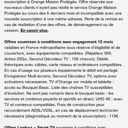
souscription à Orange Maison Protégée. Offre réservée aux
nouveaux clients n’ayant pas résilié le service Orange Maison
Protégée au cours des 6 derniers mois et incompatible avec une
nouvelle souscription à une même adresse. Perte de la remise en
cas de résiliation d’une des offres, de déménagement ou de
cession.
En savoir plus
.
Offres soumises à conditions avec engagement 12 mois
valables en France métropolitaine sous réserve d’éligibilité et de
couverture, avec équipements compatibles. (Répéteur Wifi,
Airbox 20Go, Second Décodeur TV : 10€ chacun). Débits
théoriques avec câbles, carte réseau et ordinateurs compatibles.
En cas d’usage sur plusieurs équipements le débit est partagé.
Enregistreur Multi-écrans, Second Décodeur TV, options avec
activations nécessaires. TV d’Orange sur mobile et tablette :
accès au Bouquet Basic. Liste des chaînes TV susceptibles
d’évolution. Ne sont pas compris dans le bouquet basic : les
services et contenus payants et sportifs en direct. UHD 4K : avec
TV et contenus compatibles. Frais de construction pour
raccordement ADSL/VDSL, en cas de déplacement technicien
nécessaire (diagnostiqué au moment de la souscription) : 119€.
Offres Livebox + Smart TV
soumises à conditions avec