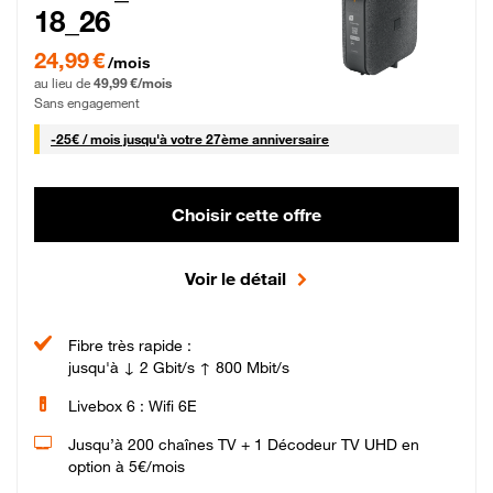
18_26
24,99 € par mois pendant 0 mois puis 49,99 € par mois, Sans engagement
24,99 €
/mois
au lieu de
49,99 €/mois
Sans engagement
25 € par mois
-
25€ / mois
jusqu'à votre 27ème anniversaire
Choisir cette offre
Voir le détail
Fibre très rapide :
jusqu'à ↓ 2 Gbit/s ↑ 800 Mbit/s
Livebox 6 : Wifi 6E
Jusqu’à 200 chaînes TV + 1 Décodeur TV UHD en
option à 5€/mois