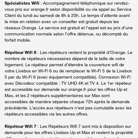
Spécialistes Wifi
: Accompagnement téléphonique sur rendez-
vous pris sur orange.fr selon disponibilité ou via appel au Service
Client du lundi au samedi de 8h à 20h. Le temps d’attente avant
la mise en relation avec un conseiller est gratuit depuis les
réseaux Orange. Le service est gratuit et l’appel est au prix d’une
communication normale selon l’offre détenue, ou décompté du
forfait mobile.
Répéteur Wifi 6
: Les répéteurs restent la propriété d’Orange. Le
nombre de répéteurs nécessaires dépend de la taille de votre
logement. Le répéteur permet d’étendre la couverture wifi de
votre Livebox en Wi-Fi 6 ou de remplacer le Wi-Fi 5 de la Livebox
5 par du Wi-Fi 6 (avec équipement compatible). Connexion Wi-Fi
avec Décodeur compatible : TV UHD 4K et TV 4. Le 1er répéteur
est accessible sur demande sur orange.fr pour les offres Up et
Max, et les 2 répéteurs supplémentaires sur Max sont
accessibles de manière séparée chaque 72h après la demande
précédente. L’accès aux répéteurs n’est pas cumulable avec les
répéteurs accessibles via les autres offres.
Répéteur Wifi 7
: Les Répéteurs Wifi 7 sont mis à disposition sur
demande pour les offres Livebox Up et Max et restent la propriété