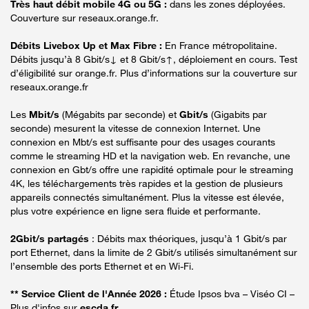
Très haut débit mobile 4G ou 5G :
dans les zones déployées.
Couverture sur reseaux.orange.fr.
Débits Livebox Up et Max Fibre :
En France métropolitaine.
Débits jusqu’à 8 Gbit/s↓ et 8 Gbit/s↑, déploiement en cours. Test
d’éligibilité sur orange.fr. Plus d’informations sur la couverture sur
reseaux.orange.fr
Les
Mbit/s
(Mégabits par seconde) et
Gbit/s
(Gigabits par
seconde) mesurent la vitesse de connexion Internet. Une
connexion en Mbt/s est suffisante pour des usages courants
comme le streaming HD et la navigation web. En revanche, une
connexion en Gbt/s offre une rapidité optimale pour le streaming
4K, les téléchargements très rapides et la gestion de plusieurs
appareils connectés simultanément. Plus la vitesse est élevée,
plus votre expérience en ligne sera fluide et performante.
2Gbit/s partagés
: Débits max théoriques, jusqu’à 1 Gbit/s par
port Ethernet, dans la limite de 2 Gbit/s utilisés simultanément sur
l’ensemble des ports Ethernet et en Wi-Fi.
** Service Client de l'Année 2026 :
Étude Ipsos bva – Viséo CI –
Plus d'infos sur
escda.fr