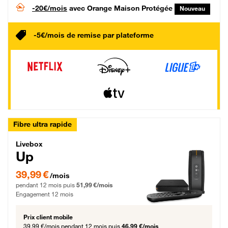
-20€/mois
avec Orange Maison Protégée
Nouveau
-5€/mois de remise par plateforme
Fibre ultra rapide
Livebox Up Fibre
Livebox
Up
39,99 € par mois pendant 12 mois puis 51,99 € par mois, Engagement 12 moi
39,99 €
/mois
pendant 12 mois puis
51,99 €/mois
Engagement 12 mois
Prix client mobile
39,99 €/mois
pendant 12 mois puis
46,99 €/mois