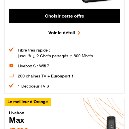
Choisir cette offre
Voir le détail
Fibre très rapide :
jusqu'à ↓ 2 Gbit/s partagés ↑ 800 Mbit/s
Livebox S : Wifi 7
200 chaînes TV +
Eurosport 1
1 Décodeur TV 6
Le meilleur d'Orange
Livebox Max Fibre
Livebox
Max
47,99 € par mois pendant 12 mois puis 57,99 € par mois, Engagement 12 moi