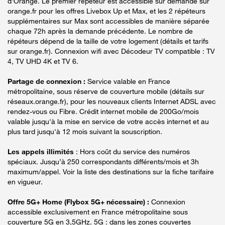
d'Orange. Le premier répéteur est accessible sur demande sur
orange.fr pour les offres Livebox Up et Max, et les 2 répéteurs
supplémentaires sur Max sont accessibles de manière séparée
chaque 72h après la demande précédente. Le nombre de
répéteurs dépend de la taille de votre logement (détails et tarifs
sur orange.fr). Connexion wifi avec Décodeur TV compatible : TV
4, TV UHD 4K et TV 6.
Partage de connexion :
Service valable en France
métropolitaine, sous réserve de couverture mobile (détails sur
réseaux.orange.fr), pour les nouveaux clients Internet ADSL avec
rendez-vous ou Fibre. Crédit internet mobile de 200Go/mois
valable jusqu'à la mise en service de votre accès internet et au
plus tard jusqu'à 12 mois suivant la souscription.
Les appels illimités
: Hors coût du service des numéros
spéciaux. Jusqu’à 250 correspondants différents/mois et 3h
maximum/appel. Voir la liste des destinations sur la fiche tarifaire
en vigueur.
Offre 5G+ Home (Flybox 5G+ nécessaire) :
Connexion
accessible exclusivement en France métropolitaine sous
couverture 5G en 3,5GHz. 5G : dans les zones couvertes