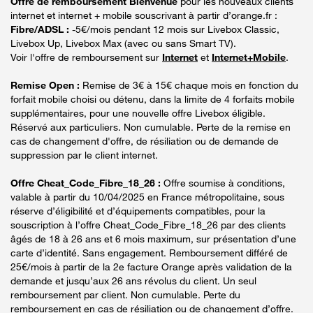
Offre de remboursement Bienvenue
pour les nouveaux clients
internet et internet + mobile souscrivant à partir d’orange.fr :
Fibre/ADSL :
-5€/mois pendant 12 mois sur Livebox Classic,
Livebox Up, Livebox Max (avec ou sans Smart TV).
Voir l'offre de remboursement sur
Internet
et
Internet+Mobile
.
Remise Open :
Remise de 3€ à 15€ chaque mois en fonction du
forfait mobile choisi ou détenu, dans la limite de 4 forfaits mobile
supplémentaires, pour une nouvelle offre Livebox éligible.
Réservé aux particuliers. Non cumulable. Perte de la remise en
cas de changement d'offre, de résiliation ou de demande de
suppression par le client internet.
Offre Cheat_Code_Fibre_18_26 :
Offre soumise à conditions,
valable à partir du 10/04/2025 en France métropolitaine, sous
réserve d’éligibilité et d’équipements compatibles, pour la
souscription à l’offre Cheat_Code_Fibre_18_26 par des clients
âgés de 18 à 26 ans et 6 mois maximum, sur présentation d’une
carte d’identité. Sans engagement. Remboursement différé de
25€/mois à partir de la 2e facture Orange après validation de la
demande et jusqu’aux 26 ans révolus du client. Un seul
remboursement par client. Non cumulable. Perte du
remboursement en cas de résiliation ou de changement d’offre.