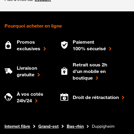
Pourquoi acheter en ligne
Promos
Paiement
exclusives
100% sécurisé
Retrait sous 2h
Livraison
d'un mobile en
gratuite
boutique
À vos cotés
Droit de rétractation
24h/24
Boutique Orange
Internet fibre
Grand-est
Bas-rhin
Duppigheim