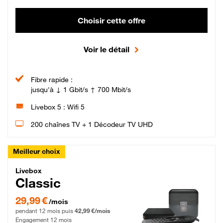
Choisir cette offre
Voir le détail
Fibre rapide :
jusqu'à ↓ 1 Gbit/s ↑ 700 Mbit/s
Livebox 5 : Wifi 5
200 chaînes TV + 1 Décodeur TV UHD
Meilleur choix
Livebox Classic Fibre
Livebox
Classic
29,99 € par mois pendant 12 mois puis 42,99 € par mois, Engagement 12 moi
29,99 €
/mois
pendant 12 mois puis
42,99 €/mois
Engagement 12 mois