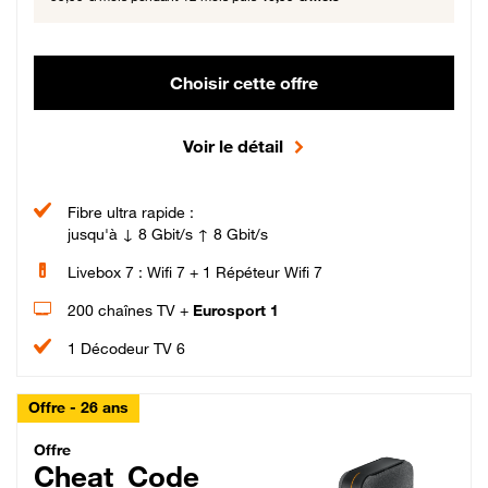
Choisir cette offre
Voir le détail
Fibre ultra rapide :
jusqu'à ↓ 8 Gbit/s ↑ 8 Gbit/s
Livebox 7 : Wifi 7 + 1 Répéteur Wifi 7
200 chaînes TV +
Eurosport 1
1 Décodeur TV 6
Offre - 26 ans
Cheat_Code Fibre_18_26
Offre
Cheat_Code