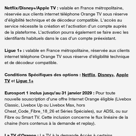
Netflix/Disney+/Apple TV :
valable en France métropolitaine,
réservée aux clients internet téléphone Orange TV sous réserve
d’éligibilité technique et de décodeur compatible. L'accès au
service nécessite la création et l'activation d'un compte auprès
de la plateforme. L’activation pourra également se faire avec les
identifiants habituels dans le cas d’un compte préexistant.
Ligue 1+ :
valable en France métropolitaine, réservée aux clients
internet téléphone Orange TV sous réserve d’éligibilité technique
et de décodeur compatible.
Conditions Spécifiques des options :
Netflix
,
Disney+
,
Apple
TV
et
Ligue 1+
Eurosport 1 inclus jusqu’au 31 janvier 2029 :
Pour toute
nouvelle souscription d’une offre Internet Orange éligible (Livebox
Classic, Livebox Up ou Livebox Max, hors
Cheat_Code_Fibre_18_26 et Séries Spéciales), sur ADSL ou sur
Fibre ou Smart TV. Cette inclusion concerne le flux linéaire de la
chaine (hors contenus à la demande et replay).
La TV d'Orange :
La TV à la demande Accès à certains