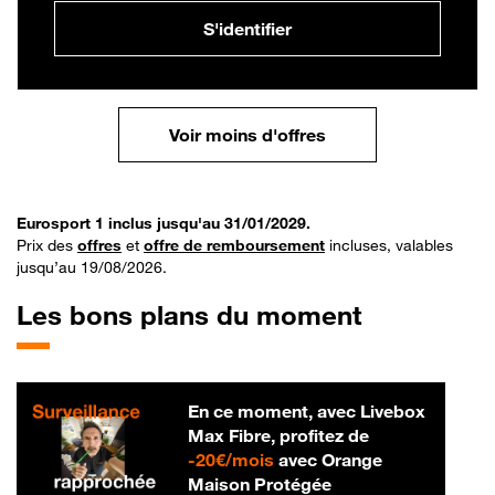
S'identifier
Voir moins d'offres
Eurosport 1 inclus jusqu'au 31/01/2029.
Prix des
offres
et
offre de remboursement
incluses, valables
jusqu’au 19/08/2026.
Les bons plans du moment
En ce moment, avec Livebox
Max Fibre, profitez de
20 € par mois
-
20€/mois
avec Orange
Maison Protégée