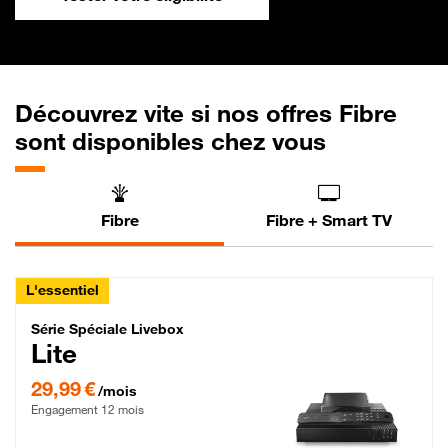
Découvrez vite si nos offres Fibre
sont disponibles chez vous
Fibre
Fibre + Smart TV
L'essentiel
Série Spéciale Livebox Lite Fibre
Série Spéciale Livebox
Lite
29,99 € par mois , Engagement 12 mois
29,99 €
/mois
Engagement 12 mois