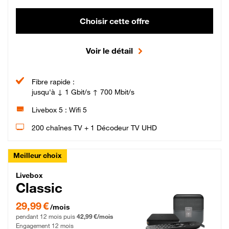
Choisir cette offre
Voir le détail
Fibre rapide :
jusqu'à ↓ 1 Gbit/s ↑ 700 Mbit/s
Livebox 5 : Wifi 5
200 chaînes TV + 1 Décodeur TV UHD
Meilleur choix
Livebox Classic Fibre
Livebox
Classic
29,99 € par mois pendant 12 mois puis 42,99 € par mois, Engagement 12 moi
29,99 €
/mois
pendant 12 mois puis
42,99 €/mois
Engagement 12 mois