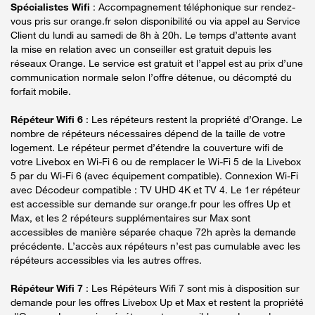
Spécialistes Wifi
: Accompagnement téléphonique sur rendez-
vous pris sur orange.fr selon disponibilité ou via appel au Service
Client du lundi au samedi de 8h à 20h. Le temps d’attente avant
la mise en relation avec un conseiller est gratuit depuis les
réseaux Orange. Le service est gratuit et l’appel est au prix d’une
communication normale selon l’offre détenue, ou décompté du
forfait mobile.
Répéteur Wifi 6
: Les répéteurs restent la propriété d’Orange. Le
nombre de répéteurs nécessaires dépend de la taille de votre
logement. Le répéteur permet d’étendre la couverture wifi de
votre Livebox en Wi-Fi 6 ou de remplacer le Wi-Fi 5 de la Livebox
5 par du Wi-Fi 6 (avec équipement compatible). Connexion Wi-Fi
avec Décodeur compatible : TV UHD 4K et TV 4. Le 1er répéteur
est accessible sur demande sur orange.fr pour les offres Up et
Max, et les 2 répéteurs supplémentaires sur Max sont
accessibles de manière séparée chaque 72h après la demande
précédente. L’accès aux répéteurs n’est pas cumulable avec les
répéteurs accessibles via les autres offres.
Répéteur Wifi 7
: Les Répéteurs Wifi 7 sont mis à disposition sur
demande pour les offres Livebox Up et Max et restent la propriété