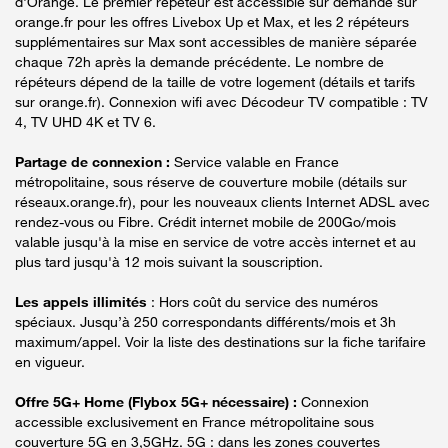
d'Orange. Le premier répéteur est accessible sur demande sur
orange.fr pour les offres Livebox Up et Max, et les 2 répéteurs
supplémentaires sur Max sont accessibles de manière séparée
chaque 72h après la demande précédente. Le nombre de
répéteurs dépend de la taille de votre logement (détails et tarifs
sur orange.fr). Connexion wifi avec Décodeur TV compatible : TV
4, TV UHD 4K et TV 6.
Partage de connexion :
Service valable en France
métropolitaine, sous réserve de couverture mobile (détails sur
réseaux.orange.fr), pour les nouveaux clients Internet ADSL avec
rendez-vous ou Fibre. Crédit internet mobile de 200Go/mois
valable jusqu'à la mise en service de votre accès internet et au
plus tard jusqu'à 12 mois suivant la souscription.
Les appels illimités
: Hors coût du service des numéros
spéciaux. Jusqu’à 250 correspondants différents/mois et 3h
maximum/appel. Voir la liste des destinations sur la fiche tarifaire
en vigueur.
Offre 5G+ Home (Flybox 5G+ nécessaire) :
Connexion
accessible exclusivement en France métropolitaine sous
couverture 5G en 3,5GHz. 5G : dans les zones couvertes