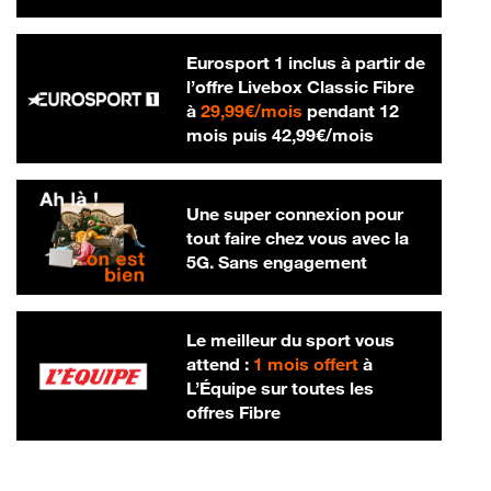
Eurosport 1 inclus à partir de
l’offre Livebox Classic Fibre
29,99 € par mois
à
29,99€/mois
pendant 12
42,99 € par m
mois puis
42,99€/mois
Une super connexion pour
tout faire chez vous avec la
5G. Sans engagement
Le meilleur du sport vous
attend :
1 mois offert
à
L’Équipe sur toutes les
offres Fibre