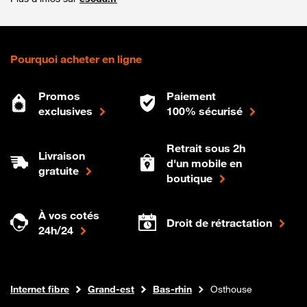
Pourquoi acheter en ligne
Promos
Paiement
exclusives
100% sécurisé
Retrait sous 2h
Livraison
d'un mobile en
gratuite
boutique
À vos cotés
Droit de rétractation
24h/24
Boutique Orange
Internet fibre
Grand-est
Bas-rhin
Osthouse