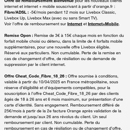
Offre de remboursement Bienvenue
pour les nouveaux clients
internet et internet + mobile souscrivant à partir d’orange.fr :
Fibre/ADSL :
-5€/mois pendant 12 mois sur Livebox Classic,
Livebox Up, Livebox Max (avec ou sans Smart TV).
Voir l'offre de remboursement sur
Internet
et
Internet+Mobile
.
Remise Open :
Remise de 3€ à 15€ chaque mois en fonction du
forfait mobile choisi ou détenu, dans la limite de 4 forfaits mobile
supplémentaires, pour une nouvelle offre Livebox éligible.
Réservé aux particuliers. Non cumulable. Perte de la remise en
cas de changement d'offre, de résiliation ou de demande de
suppression par le client internet.
Offre Cheat_Code_Fibre_18_26 :
Offre soumise à conditions,
valable à partir du 10/04/2025 en France métropolitaine, sous
réserve d’éligibilité et d’équipements compatibles, pour la
souscription à l’offre Cheat_Code_Fibre_18_26 par des clients
âgés de 18 à 26 ans et 6 mois maximum, sur présentation d’une
carte d’identité. Sans engagement. Remboursement différé de
25€/mois à partir de la 2e facture Orange après validation de la
demande et jusqu’aux 26 ans révolus du client. Un seul
remboursement par client. Non cumulable. Perte du
remboursement en cas de résiliation ou de changement d’offre.