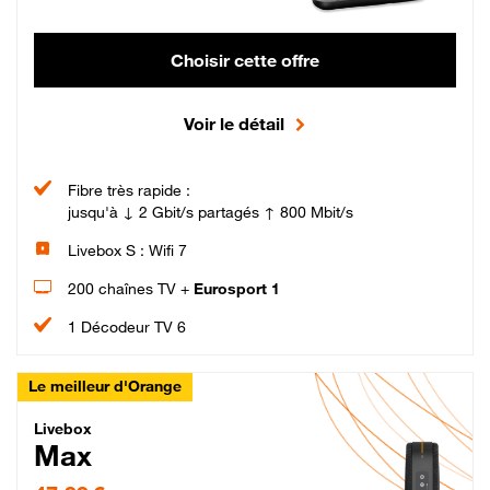
Choisir cette offre
Voir le détail
Fibre très rapide :
jusqu'à ↓ 2 Gbit/s partagés ↑ 800 Mbit/s
Livebox S : Wifi 7
200 chaînes TV +
Eurosport 1
1 Décodeur TV 6
Le meilleur d'Orange
Livebox Max Fibre
Livebox
Max
47,99 € par mois pendant 12 mois puis 57,99 € par mois, Engagement 12 moi