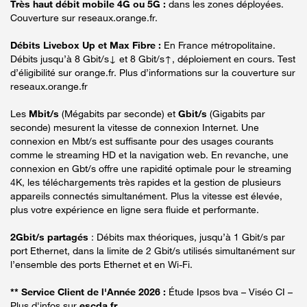
Très haut débit mobile 4G ou 5G :
dans les zones déployées.
Couverture sur reseaux.orange.fr.
Débits Livebox Up et Max Fibre :
En France métropolitaine.
Débits jusqu’à 8 Gbit/s↓ et 8 Gbit/s↑, déploiement en cours. Test
d’éligibilité sur orange.fr. Plus d’informations sur la couverture sur
reseaux.orange.fr
Les
Mbit/s
(Mégabits par seconde) et
Gbit/s
(Gigabits par
seconde) mesurent la vitesse de connexion Internet. Une
connexion en Mbt/s est suffisante pour des usages courants
comme le streaming HD et la navigation web. En revanche, une
connexion en Gbt/s offre une rapidité optimale pour le streaming
4K, les téléchargements très rapides et la gestion de plusieurs
appareils connectés simultanément. Plus la vitesse est élevée,
plus votre expérience en ligne sera fluide et performante.
2Gbit/s partagés
: Débits max théoriques, jusqu’à 1 Gbit/s par
port Ethernet, dans la limite de 2 Gbit/s utilisés simultanément sur
l’ensemble des ports Ethernet et en Wi-Fi.
** Service Client de l'Année 2026 :
Étude Ipsos bva – Viséo CI –
Plus d'infos sur
escda.fr