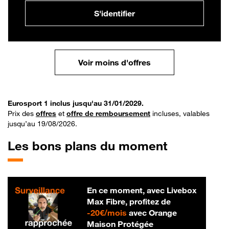
S'identifier
Voir moins d'offres
Eurosport 1 inclus jusqu'au 31/01/2029.
Prix des
offres
et
offre de remboursement
incluses, valables
jusqu’au 19/08/2026.
Les bons plans du moment
En ce moment, avec Livebox
Max Fibre, profitez de
20 € par mois
-
20€/mois
avec Orange
Maison Protégée