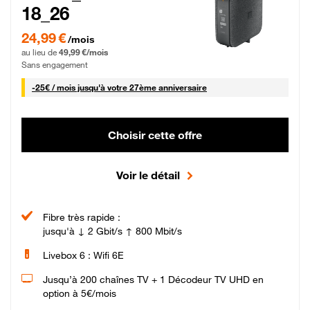
18_26
24,99 € par mois pendant 0 mois puis 49,99 € par mois, Sans engagement
24,99 €
/mois
au lieu de
49,99 €/mois
Sans engagement
25 € par mois
-
25€ / mois
jusqu'à votre 27ème anniversaire
Choisir cette offre
Voir le détail
Fibre très rapide :
jusqu'à ↓ 2 Gbit/s ↑ 800 Mbit/s
Livebox 6 : Wifi 6E
Jusqu’à 200 chaînes TV + 1 Décodeur TV UHD en
option à 5€/mois