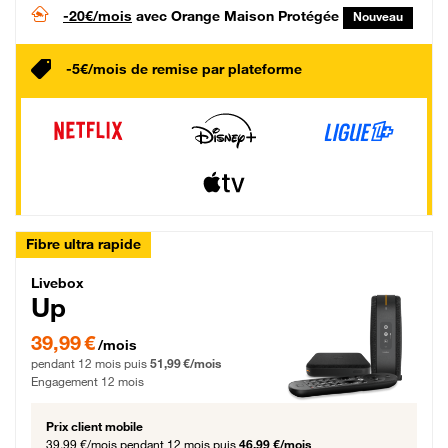
-20€/mois
avec Orange Maison Protégée
Nouveau
-5€/mois de remise par plateforme
Fibre ultra rapide
Livebox Up Fibre
Livebox
Up
39,99 € par mois pendant 12 mois puis 51,99 € par mois, Engagement 12 moi
39,99 €
/mois
pendant 12 mois puis
51,99 €/mois
Engagement 12 mois
Prix client mobile
39,99 €/mois
pendant 12 mois puis
46,99 €/mois