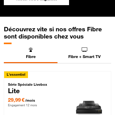
Découvrez vite si nos offres Fibre
sont disponibles chez vous
Fibre
Fibre + Smart TV
L'essentiel
Série Spéciale Livebox Lite Fibre
Série Spéciale Livebox
Lite
29,99 € par mois , Engagement 12 mois
29,99 €
/mois
Engagement 12 mois