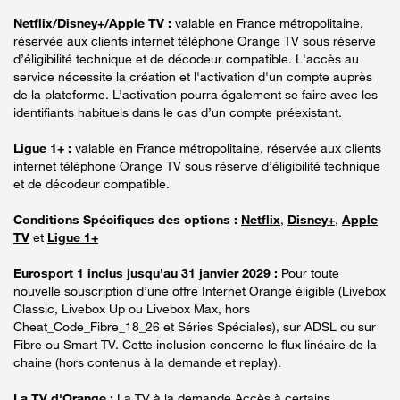
Netflix/Disney+/Apple TV :
valable en France métropolitaine,
réservée aux clients internet téléphone Orange TV sous réserve
d’éligibilité technique et de décodeur compatible. L'accès au
service nécessite la création et l'activation d'un compte auprès
de la plateforme. L’activation pourra également se faire avec les
identifiants habituels dans le cas d’un compte préexistant.
Ligue 1+ :
valable en France métropolitaine, réservée aux clients
internet téléphone Orange TV sous réserve d’éligibilité technique
et de décodeur compatible.
Conditions Spécifiques des options :
Netflix
,
Disney+
,
Apple
TV
et
Ligue 1+
Eurosport 1 inclus jusqu’au 31 janvier 2029 :
Pour toute
nouvelle souscription d’une offre Internet Orange éligible (Livebox
Classic, Livebox Up ou Livebox Max, hors
Cheat_Code_Fibre_18_26 et Séries Spéciales), sur ADSL ou sur
Fibre ou Smart TV. Cette inclusion concerne le flux linéaire de la
chaine (hors contenus à la demande et replay).
La TV d'Orange :
La TV à la demande Accès à certains