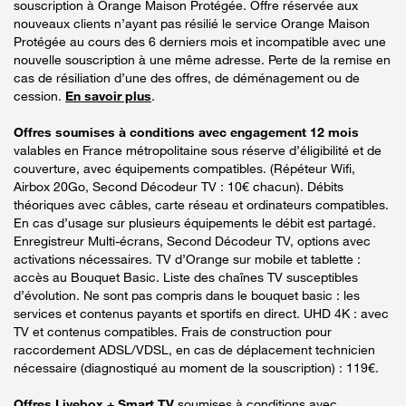
souscription à Orange Maison Protégée. Offre réservée aux
nouveaux clients n’ayant pas résilié le service Orange Maison
Protégée au cours des 6 derniers mois et incompatible avec une
nouvelle souscription à une même adresse. Perte de la remise en
cas de résiliation d’une des offres, de déménagement ou de
cession.
En savoir plus
.
Offres soumises à conditions avec engagement 12 mois
valables en France métropolitaine sous réserve d’éligibilité et de
couverture, avec équipements compatibles. (Répéteur Wifi,
Airbox 20Go, Second Décodeur TV : 10€ chacun). Débits
théoriques avec câbles, carte réseau et ordinateurs compatibles.
En cas d’usage sur plusieurs équipements le débit est partagé.
Enregistreur Multi-écrans, Second Décodeur TV, options avec
activations nécessaires. TV d’Orange sur mobile et tablette :
accès au Bouquet Basic. Liste des chaînes TV susceptibles
d’évolution. Ne sont pas compris dans le bouquet basic : les
services et contenus payants et sportifs en direct. UHD 4K : avec
TV et contenus compatibles. Frais de construction pour
raccordement ADSL/VDSL, en cas de déplacement technicien
nécessaire (diagnostiqué au moment de la souscription) : 119€.
Offres Livebox + Smart TV
soumises à conditions avec