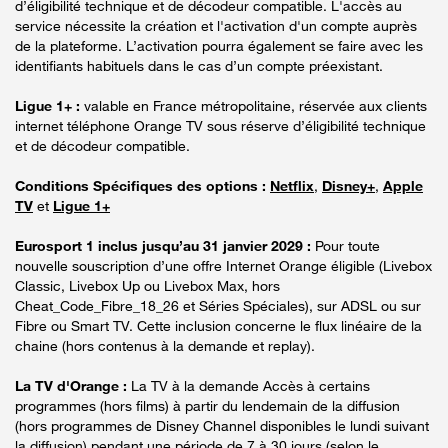
d’éligibilité technique et de décodeur compatible. L'accès au
service nécessite la création et l'activation d'un compte auprès
de la plateforme. L’activation pourra également se faire avec les
identifiants habituels dans le cas d’un compte préexistant.
Ligue 1+ :
valable en France métropolitaine, réservée aux clients
internet téléphone Orange TV sous réserve d’éligibilité technique
et de décodeur compatible.
Conditions Spécifiques des options :
Netflix
,
Disney+
,
Apple
TV
et
Ligue 1+
Eurosport 1 inclus jusqu’au 31 janvier 2029 :
Pour toute
nouvelle souscription d’une offre Internet Orange éligible (Livebox
Classic, Livebox Up ou Livebox Max, hors
Cheat_Code_Fibre_18_26 et Séries Spéciales), sur ADSL ou sur
Fibre ou Smart TV. Cette inclusion concerne le flux linéaire de la
chaine (hors contenus à la demande et replay).
La TV d'Orange :
La TV à la demande Accès à certains
programmes (hors films) à partir du lendemain de la diffusion
(hors programmes de Disney Channel disponibles le lundi suivant
la diffusion) pendant une période de 7 à 30 jours (selon le