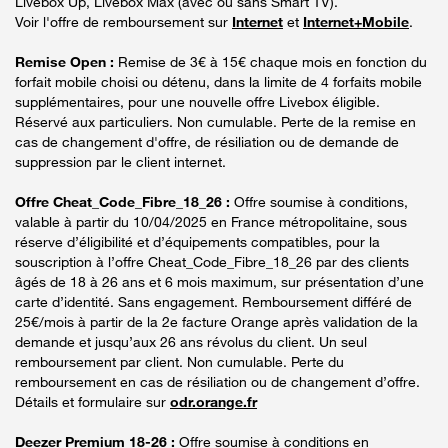
Livebox Up, Livebox Max (avec ou sans Smart TV).
Voir l'offre de remboursement sur
Internet
et
Internet+Mobile
.
Remise Open :
Remise de 3€ à 15€ chaque mois en fonction du
forfait mobile choisi ou détenu, dans la limite de 4 forfaits mobile
supplémentaires, pour une nouvelle offre Livebox éligible.
Réservé aux particuliers. Non cumulable. Perte de la remise en
cas de changement d'offre, de résiliation ou de demande de
suppression par le client internet.
Offre Cheat_Code_Fibre_18_26 :
Offre soumise à conditions,
valable à partir du 10/04/2025 en France métropolitaine, sous
réserve d’éligibilité et d’équipements compatibles, pour la
souscription à l’offre Cheat_Code_Fibre_18_26 par des clients
âgés de 18 à 26 ans et 6 mois maximum, sur présentation d’une
carte d’identité. Sans engagement. Remboursement différé de
25€/mois à partir de la 2e facture Orange après validation de la
demande et jusqu’aux 26 ans révolus du client. Un seul
remboursement par client. Non cumulable. Perte du
remboursement en cas de résiliation ou de changement d’offre.
Détails et formulaire sur
odr.orange.fr
Deezer Premium 18-26 :
Offre soumise à conditions en