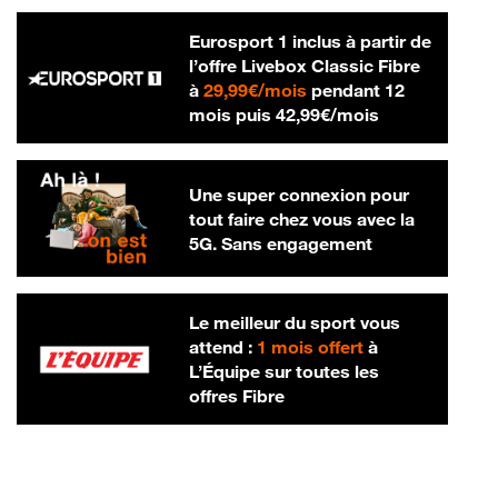
Eurosport 1 inclus à partir de
l’offre Livebox Classic Fibre
29,99 € par mois
à
29,99€/mois
pendant 12
42,99 € par m
mois puis
42,99€/mois
Une super connexion pour
tout faire chez vous avec la
5G. Sans engagement
Le meilleur du sport vous
attend :
1 mois offert
à
L’Équipe sur toutes les
offres Fibre