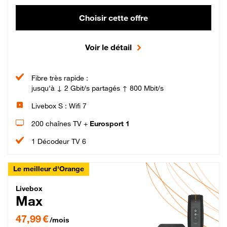
Choisir cette offre
Voir le détail
Fibre très rapide :
jusqu'à ↓ 2 Gbit/s partagés ↑ 800 Mbit/s
Livebox S : Wifi 7
200 chaînes TV +
Eurosport 1
1 Décodeur TV 6
Le meilleur d'Orange
Livebox Max Fibre
Livebox
Max
47,99 € par mois pendant 12 mois puis 57,99 € par mois, Engagement 12 moi
47,99 €
/mois