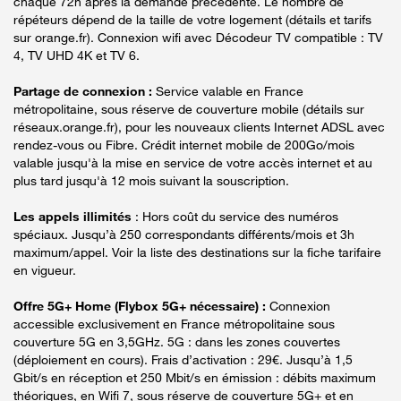
chaque 72h après la demande précédente. Le nombre de
répéteurs dépend de la taille de votre logement (détails et tarifs
sur orange.fr). Connexion wifi avec Décodeur TV compatible : TV
4, TV UHD 4K et TV 6.
Partage de connexion :
Service valable en France
métropolitaine, sous réserve de couverture mobile (détails sur
réseaux.orange.fr), pour les nouveaux clients Internet ADSL avec
rendez-vous ou Fibre. Crédit internet mobile de 200Go/mois
valable jusqu'à la mise en service de votre accès internet et au
plus tard jusqu'à 12 mois suivant la souscription.
Les appels illimités
: Hors coût du service des numéros
spéciaux. Jusqu’à 250 correspondants différents/mois et 3h
maximum/appel. Voir la liste des destinations sur la fiche tarifaire
en vigueur.
Offre 5G+ Home (Flybox 5G+ nécessaire) :
Connexion
accessible exclusivement en France métropolitaine sous
couverture 5G en 3,5GHz. 5G : dans les zones couvertes
(déploiement en cours). Frais d’activation : 29€. Jusqu’à 1,5
Gbit/s en réception et 250 Mbit/s en émission : débits maximum
théoriques, en Wifi 7, sous réserve de couverture 5G+ et en