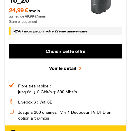
24,99 € par mois pendant 0 mois puis 49,99 € par mois, Sans engagement
24,99 €
/mois
au lieu de
49,99 €/mois
Sans engagement
25 € par mois
-
25€ / mois
jusqu'à votre 27ème anniversaire
Choisir cette offre
Voir le détail
Fibre très rapide :
jusqu'à ↓ 2 Gbit/s ↑ 800 Mbit/s
Livebox 6 : Wifi 6E
Jusqu’à 200 chaînes TV + 1 Décodeur TV UHD en
option à 5€/mois