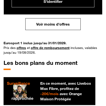
S'identifier
Voir moins d'offres
Eurosport 1 inclus jusqu'au 31/01/2029.
Prix des
offres
et
offre de remboursement
incluses, valables
jusqu’au 19/08/2026.
Les bons plans du moment
En ce moment, avec Livebox
Max Fibre, profitez de
20 € par mois
-
20€/mois
avec Orange
Maison Protégée