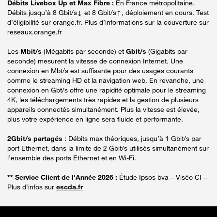
Débits Livebox Up et Max Fibre :
En France métropolitaine.
Débits jusqu’à 8 Gbit/s↓ et 8 Gbit/s↑, déploiement en cours. Test
d’éligibilité sur orange.fr. Plus d’informations sur la couverture sur
reseaux.orange.fr
Les
Mbit/s
(Mégabits par seconde) et
Gbit/s
(Gigabits par
seconde) mesurent la vitesse de connexion Internet. Une
connexion en Mbt/s est suffisante pour des usages courants
comme le streaming HD et la navigation web. En revanche, une
connexion en Gbt/s offre une rapidité optimale pour le streaming
4K, les téléchargements très rapides et la gestion de plusieurs
appareils connectés simultanément. Plus la vitesse est élevée,
plus votre expérience en ligne sera fluide et performante.
2Gbit/s partagés
: Débits max théoriques, jusqu’à 1 Gbit/s par
port Ethernet, dans la limite de 2 Gbit/s utilisés simultanément sur
l’ensemble des ports Ethernet et en Wi-Fi.
** Service Client de l'Année 2026 :
Étude Ipsos bva – Viséo CI –
Plus d'infos sur
escda.fr