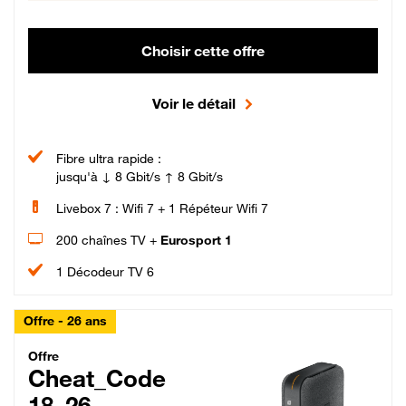
Choisir cette offre
Voir le détail
Fibre ultra rapide :
jusqu'à ↓ 8 Gbit/s ↑ 8 Gbit/s
Livebox 7 : Wifi 7 + 1 Répéteur Wifi 7
200 chaînes TV +
Eurosport 1
1 Décodeur TV 6
Offre - 26 ans
Cheat_Code Fibre_18_26
Offre
Cheat_Code
18_26