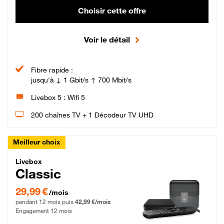
Choisir cette offre
Voir le détail
Fibre rapide :
jusqu'à ↓ 1 Gbit/s ↑ 700 Mbit/s
Livebox 5 : Wifi 5
200 chaînes TV + 1 Décodeur TV UHD
Meilleur choix
Livebox Classic Fibre
Livebox
Classic
29,99 € par mois pendant 12 mois puis 42,99 € par mois, Engagement 12 moi
29,99 €
/mois
pendant 12 mois puis
42,99 €/mois
Engagement 12 mois