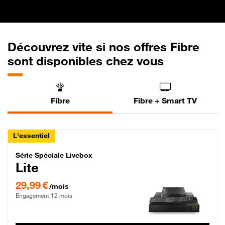
Découvrez vite si nos offres Fibre
sont disponibles chez vous
Fibre
Fibre + Smart TV
L'essentiel
Série Spéciale Livebox Lite Fibre
Série Spéciale Livebox
Lite
29,99 € par mois , Engagement 12 mois
29,99 €
/mois
Engagement 12 mois