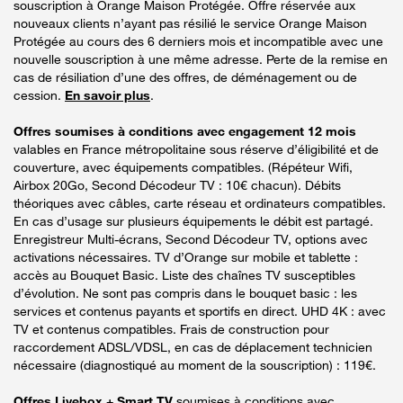
souscription à Orange Maison Protégée. Offre réservée aux
nouveaux clients n’ayant pas résilié le service Orange Maison
Protégée au cours des 6 derniers mois et incompatible avec une
nouvelle souscription à une même adresse. Perte de la remise en
cas de résiliation d’une des offres, de déménagement ou de
cession.
En savoir plus
.
Offres soumises à conditions avec engagement 12 mois
valables en France métropolitaine sous réserve d’éligibilité et de
couverture, avec équipements compatibles. (Répéteur Wifi,
Airbox 20Go, Second Décodeur TV : 10€ chacun). Débits
théoriques avec câbles, carte réseau et ordinateurs compatibles.
En cas d’usage sur plusieurs équipements le débit est partagé.
Enregistreur Multi-écrans, Second Décodeur TV, options avec
activations nécessaires. TV d’Orange sur mobile et tablette :
accès au Bouquet Basic. Liste des chaînes TV susceptibles
d’évolution. Ne sont pas compris dans le bouquet basic : les
services et contenus payants et sportifs en direct. UHD 4K : avec
TV et contenus compatibles. Frais de construction pour
raccordement ADSL/VDSL, en cas de déplacement technicien
nécessaire (diagnostiqué au moment de la souscription) : 119€.
Offres Livebox + Smart TV
soumises à conditions avec