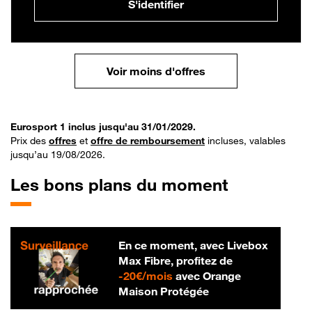
S'identifier
Voir moins d'offres
Eurosport 1 inclus jusqu'au 31/01/2029.
Prix des
offres
et
offre de remboursement
incluses, valables
jusqu’au 19/08/2026.
Les bons plans du moment
En ce moment, avec Livebox
Max Fibre, profitez de
20 € par mois
-
20€/mois
avec Orange
Maison Protégée