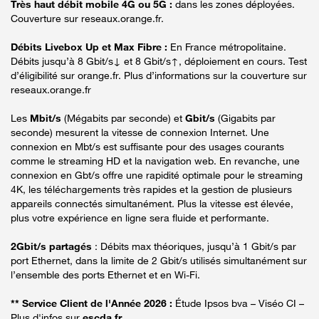
Très haut débit mobile 4G ou 5G :
dans les zones déployées.
Couverture sur reseaux.orange.fr.
Débits Livebox Up et Max Fibre :
En France métropolitaine.
Débits jusqu’à 8 Gbit/s↓ et 8 Gbit/s↑, déploiement en cours. Test
d’éligibilité sur orange.fr. Plus d’informations sur la couverture sur
reseaux.orange.fr
Les
Mbit/s
(Mégabits par seconde) et
Gbit/s
(Gigabits par
seconde) mesurent la vitesse de connexion Internet. Une
connexion en Mbt/s est suffisante pour des usages courants
comme le streaming HD et la navigation web. En revanche, une
connexion en Gbt/s offre une rapidité optimale pour le streaming
4K, les téléchargements très rapides et la gestion de plusieurs
appareils connectés simultanément. Plus la vitesse est élevée,
plus votre expérience en ligne sera fluide et performante.
2Gbit/s partagés
: Débits max théoriques, jusqu’à 1 Gbit/s par
port Ethernet, dans la limite de 2 Gbit/s utilisés simultanément sur
l’ensemble des ports Ethernet et en Wi-Fi.
** Service Client de l'Année 2026 :
Étude Ipsos bva – Viséo CI –
Plus d'infos sur
escda.fr