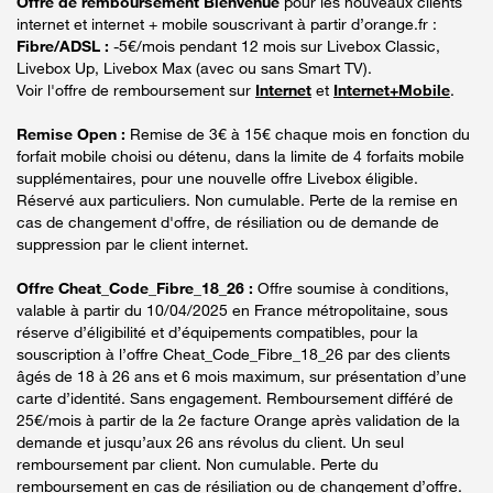
Offre de remboursement Bienvenue
pour les nouveaux clients
internet et internet + mobile souscrivant à partir d’orange.fr :
Fibre/ADSL :
-5€/mois pendant 12 mois sur Livebox Classic,
Livebox Up, Livebox Max (avec ou sans Smart TV).
Voir l'offre de remboursement sur
Internet
et
Internet+Mobile
.
Remise Open :
Remise de 3€ à 15€ chaque mois en fonction du
forfait mobile choisi ou détenu, dans la limite de 4 forfaits mobile
supplémentaires, pour une nouvelle offre Livebox éligible.
Réservé aux particuliers. Non cumulable. Perte de la remise en
cas de changement d'offre, de résiliation ou de demande de
suppression par le client internet.
Offre Cheat_Code_Fibre_18_26 :
Offre soumise à conditions,
valable à partir du 10/04/2025 en France métropolitaine, sous
réserve d’éligibilité et d’équipements compatibles, pour la
souscription à l’offre Cheat_Code_Fibre_18_26 par des clients
âgés de 18 à 26 ans et 6 mois maximum, sur présentation d’une
carte d’identité. Sans engagement. Remboursement différé de
25€/mois à partir de la 2e facture Orange après validation de la
demande et jusqu’aux 26 ans révolus du client. Un seul
remboursement par client. Non cumulable. Perte du
remboursement en cas de résiliation ou de changement d’offre.