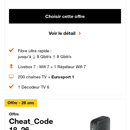
Choisir cette offre
Voir le détail
Fibre ultra rapide :
jusqu'à ↓ 8 Gbit/s ↑ 8 Gbit/s
Livebox 7 : Wifi 7 + 1 Répéteur Wifi 7
200 chaînes TV +
Eurosport 1
1 Décodeur TV 6
Offre - 26 ans
Cheat_Code Fibre_18_26
Offre
Cheat_Code
18_26