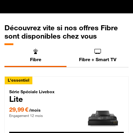
Découvrez vite si nos offres Fibre
sont disponibles chez vous
Fibre
Fibre + Smart TV
L'essentiel
Série Spéciale Livebox Lite Fibre
Série Spéciale Livebox
Lite
29,99 € par mois , Engagement 12 mois
29,99 €
/mois
Engagement 12 mois