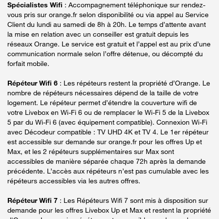
Spécialistes Wifi
: Accompagnement téléphonique sur rendez-
vous pris sur orange.fr selon disponibilité ou via appel au Service
Client du lundi au samedi de 8h à 20h. Le temps d’attente avant
la mise en relation avec un conseiller est gratuit depuis les
réseaux Orange. Le service est gratuit et l’appel est au prix d’une
communication normale selon l’offre détenue, ou décompté du
forfait mobile.
Répéteur Wifi 6
: Les répéteurs restent la propriété d’Orange. Le
nombre de répéteurs nécessaires dépend de la taille de votre
logement. Le répéteur permet d’étendre la couverture wifi de
votre Livebox en Wi-Fi 6 ou de remplacer le Wi-Fi 5 de la Livebox
5 par du Wi-Fi 6 (avec équipement compatible). Connexion Wi-Fi
avec Décodeur compatible : TV UHD 4K et TV 4. Le 1er répéteur
est accessible sur demande sur orange.fr pour les offres Up et
Max, et les 2 répéteurs supplémentaires sur Max sont
accessibles de manière séparée chaque 72h après la demande
précédente. L’accès aux répéteurs n’est pas cumulable avec les
répéteurs accessibles via les autres offres.
Répéteur Wifi 7
: Les Répéteurs Wifi 7 sont mis à disposition sur
demande pour les offres Livebox Up et Max et restent la propriété