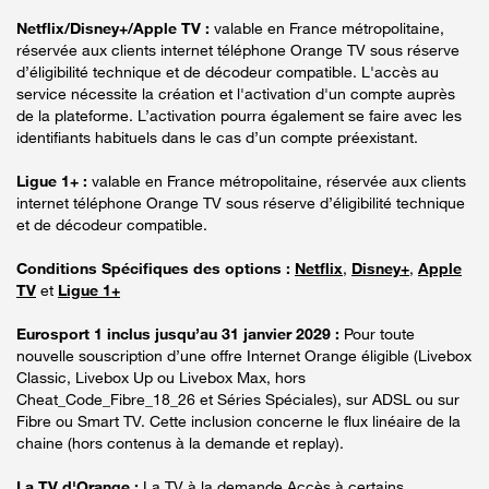
Netflix/Disney+/Apple TV :
valable en France métropolitaine,
réservée aux clients internet téléphone Orange TV sous réserve
d’éligibilité technique et de décodeur compatible. L'accès au
service nécessite la création et l'activation d'un compte auprès
de la plateforme. L’activation pourra également se faire avec les
identifiants habituels dans le cas d’un compte préexistant.
Ligue 1+ :
valable en France métropolitaine, réservée aux clients
internet téléphone Orange TV sous réserve d’éligibilité technique
et de décodeur compatible.
Conditions Spécifiques des options :
Netflix
,
Disney+
,
Apple
TV
et
Ligue 1+
Eurosport 1 inclus jusqu’au 31 janvier 2029 :
Pour toute
nouvelle souscription d’une offre Internet Orange éligible (Livebox
Classic, Livebox Up ou Livebox Max, hors
Cheat_Code_Fibre_18_26 et Séries Spéciales), sur ADSL ou sur
Fibre ou Smart TV. Cette inclusion concerne le flux linéaire de la
chaine (hors contenus à la demande et replay).
La TV d'Orange :
La TV à la demande Accès à certains