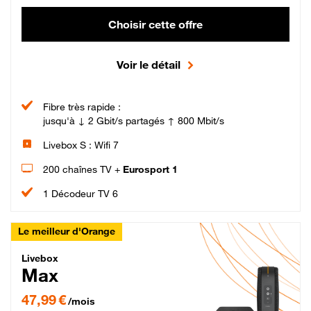
Choisir cette offre
Voir le détail
Fibre très rapide :
jusqu'à ↓ 2 Gbit/s partagés ↑ 800 Mbit/s
Livebox S : Wifi 7
200 chaînes TV +
Eurosport 1
1 Décodeur TV 6
Le meilleur d'Orange
Livebox Max Fibre
Livebox
Max
47,99 € par mois pendant 12 mois puis 57,99 € par mois, Engagement 12 moi
47,99 €
/mois