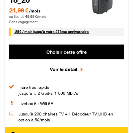
24,99 € par mois pendant 0 mois puis 49,99 € par mois, Sans engagement
24,99 €
/mois
au lieu de
49,99 €/mois
Sans engagement
25 € par mois
-
25€ / mois
jusqu'à votre 27ème anniversaire
Choisir cette offre
Voir le détail
Fibre très rapide :
jusqu'à ↓ 2 Gbit/s ↑ 800 Mbit/s
Livebox 6 : Wifi 6E
Jusqu’à 200 chaînes TV + 1 Décodeur TV UHD en
option à 5€/mois