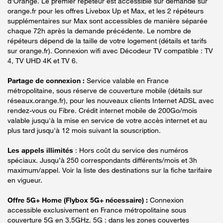
d'Orange. Le premier répéteur est accessible sur demande sur
orange.fr pour les offres Livebox Up et Max, et les 2 répéteurs
supplémentaires sur Max sont accessibles de manière séparée
chaque 72h après la demande précédente. Le nombre de
répéteurs dépend de la taille de votre logement (détails et tarifs
sur orange.fr). Connexion wifi avec Décodeur TV compatible : TV
4, TV UHD 4K et TV 6.
Partage de connexion :
Service valable en France
métropolitaine, sous réserve de couverture mobile (détails sur
réseaux.orange.fr), pour les nouveaux clients Internet ADSL avec
rendez-vous ou Fibre. Crédit internet mobile de 200Go/mois
valable jusqu'à la mise en service de votre accès internet et au
plus tard jusqu'à 12 mois suivant la souscription.
Les appels illimités
: Hors coût du service des numéros
spéciaux. Jusqu’à 250 correspondants différents/mois et 3h
maximum/appel. Voir la liste des destinations sur la fiche tarifaire
en vigueur.
Offre 5G+ Home (Flybox 5G+ nécessaire) :
Connexion
accessible exclusivement en France métropolitaine sous
couverture 5G en 3,5GHz. 5G : dans les zones couvertes