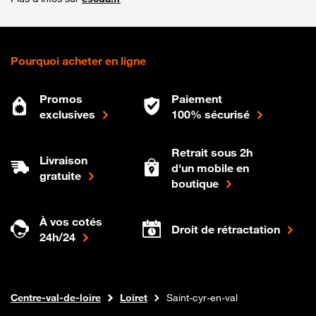
Pourquoi acheter en ligne
Promos
Paiement
exclusives
100% sécurisé
Retrait sous 2h
Livraison
d'un mobile en
gratuite
boutique
À vos cotés
Droit de rétractation
24h/24
Internet fibre
Boutique Orange
Centre-val-de-loire
Loiret
Saint-cyr-en-val