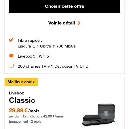
Choisir cette offre
Voir le détail
Fibre rapide :
jusqu'à ↓ 1 Gbit/s ↑ 700 Mbit/s
Livebox 5 : Wifi 5
200 chaînes TV + 1 Décodeur TV UHD
Meilleur choix
Livebox Classic Fibre
Livebox
Classic
29,99 € par mois pendant 12 mois puis 42,99 € par mois, Engagement 12 moi
29,99 €
/mois
pendant 12 mois puis
42,99 €/mois
Engagement 12 mois