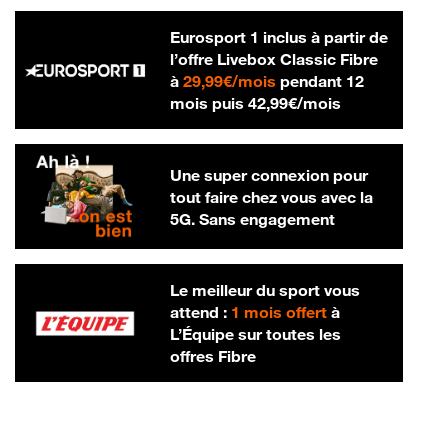
Eurosport 1 inclus à partir de
l’offre Livebox Classic Fibre
29,99 € par mois
à
29,99€/mois
pendant 12
42,99 € par m
mois puis
42,99€/mois
Une super connexion pour
tout faire chez vous avec la
5G. Sans engagement
Le meilleur du sport vous
attend :
1 mois offert
à
L’Équipe sur toutes les
offres Fibre