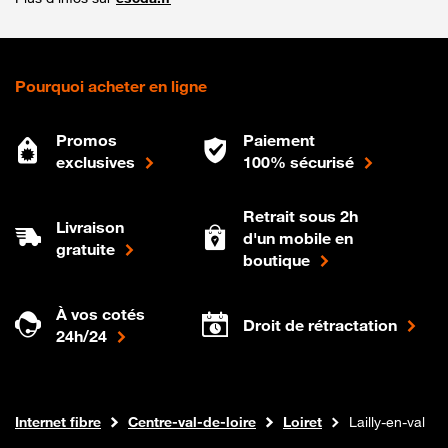
Pourquoi acheter en ligne
Promos
Paiement
exclusives
100% sécurisé
Retrait sous 2h
Livraison
d'un mobile en
gratuite
boutique
À vos cotés
Droit de rétractation
24h/24
Boutique Orange
Internet fibre
Centre-val-de-loire
Loiret
Lailly-en-val