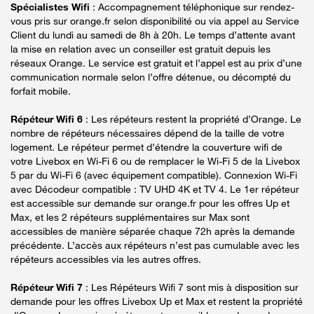
Spécialistes Wifi
: Accompagnement téléphonique sur rendez-
vous pris sur orange.fr selon disponibilité ou via appel au Service
Client du lundi au samedi de 8h à 20h. Le temps d’attente avant
la mise en relation avec un conseiller est gratuit depuis les
réseaux Orange. Le service est gratuit et l’appel est au prix d’une
communication normale selon l’offre détenue, ou décompté du
forfait mobile.
Répéteur Wifi 6
: Les répéteurs restent la propriété d’Orange. Le
nombre de répéteurs nécessaires dépend de la taille de votre
logement. Le répéteur permet d’étendre la couverture wifi de
votre Livebox en Wi-Fi 6 ou de remplacer le Wi-Fi 5 de la Livebox
5 par du Wi-Fi 6 (avec équipement compatible). Connexion Wi-Fi
avec Décodeur compatible : TV UHD 4K et TV 4. Le 1er répéteur
est accessible sur demande sur orange.fr pour les offres Up et
Max, et les 2 répéteurs supplémentaires sur Max sont
accessibles de manière séparée chaque 72h après la demande
précédente. L’accès aux répéteurs n’est pas cumulable avec les
répéteurs accessibles via les autres offres.
Répéteur Wifi 7
: Les Répéteurs Wifi 7 sont mis à disposition sur
demande pour les offres Livebox Up et Max et restent la propriété