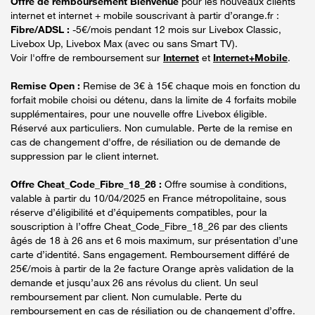
Offre de remboursement Bienvenue
pour les nouveaux clients
internet et internet + mobile souscrivant à partir d’orange.fr :
Fibre/ADSL :
-5€/mois pendant 12 mois sur Livebox Classic,
Livebox Up, Livebox Max (avec ou sans Smart TV).
Voir l'offre de remboursement sur
Internet
et
Internet+Mobile
.
Remise Open :
Remise de 3€ à 15€ chaque mois en fonction du
forfait mobile choisi ou détenu, dans la limite de 4 forfaits mobile
supplémentaires, pour une nouvelle offre Livebox éligible.
Réservé aux particuliers. Non cumulable. Perte de la remise en
cas de changement d'offre, de résiliation ou de demande de
suppression par le client internet.
Offre Cheat_Code_Fibre_18_26 :
Offre soumise à conditions,
valable à partir du 10/04/2025 en France métropolitaine, sous
réserve d’éligibilité et d’équipements compatibles, pour la
souscription à l’offre Cheat_Code_Fibre_18_26 par des clients
âgés de 18 à 26 ans et 6 mois maximum, sur présentation d’une
carte d’identité. Sans engagement. Remboursement différé de
25€/mois à partir de la 2e facture Orange après validation de la
demande et jusqu’aux 26 ans révolus du client. Un seul
remboursement par client. Non cumulable. Perte du
remboursement en cas de résiliation ou de changement d’offre.