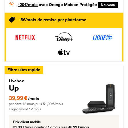
-20€/mois
avec Orange Maison Protégée
Nouveau
-5€/mois de remise par plateforme
Fibre ultra rapide
Livebox Up Fibre
Livebox
Up
39,99 € par mois pendant 12 mois puis 51,99 € par mois, Engagement 12 moi
39,99 €
/mois
pendant 12 mois puis
51,99 €/mois
Engagement 12 mois
Prix client mobile
39,99 €/mois
pendant 12 mois puis
46,99 €/mois