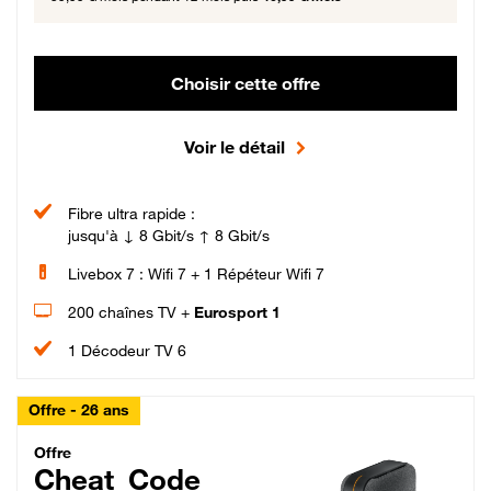
Choisir cette offre
Voir le détail
Fibre ultra rapide :
jusqu'à ↓ 8 Gbit/s ↑ 8 Gbit/s
Livebox 7 : Wifi 7 + 1 Répéteur Wifi 7
200 chaînes TV +
Eurosport 1
1 Décodeur TV 6
Offre - 26 ans
Cheat_Code Fibre_18_26
Offre
Cheat_Code