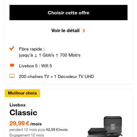
Choisir cette offre
Voir le détail
Fibre rapide :
jusqu'à ↓ 1 Gbit/s ↑ 700 Mbit/s
Livebox 5 : Wifi 5
200 chaînes TV + 1 Décodeur TV UHD
Meilleur choix
Livebox Classic Fibre
Livebox
Classic
29,99 € par mois pendant 12 mois puis 42,99 € par mois, Engagement 12 moi
29,99 €
/mois
pendant 12 mois puis
42,99 €/mois
Engagement 12 mois