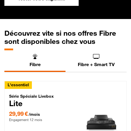
Découvrez vite si nos offres Fibre
sont disponibles chez vous
Fibre
Fibre + Smart TV
L'essentiel
Série Spéciale Livebox Lite Fibre
Série Spéciale Livebox
Lite
29,99 € par mois , Engagement 12 mois
29,99 €
/mois
Engagement 12 mois