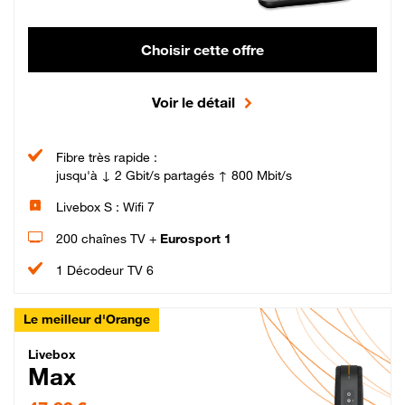
Choisir cette offre
Voir le détail
Fibre très rapide :
jusqu'à ↓ 2 Gbit/s partagés ↑ 800 Mbit/s
Livebox S : Wifi 7
200 chaînes TV +
Eurosport 1
1 Décodeur TV 6
Le meilleur d'Orange
Livebox Max Fibre
Livebox
Max
47,99 € par mois pendant 12 mois puis 57,99 € par mois, Engagement 12 moi