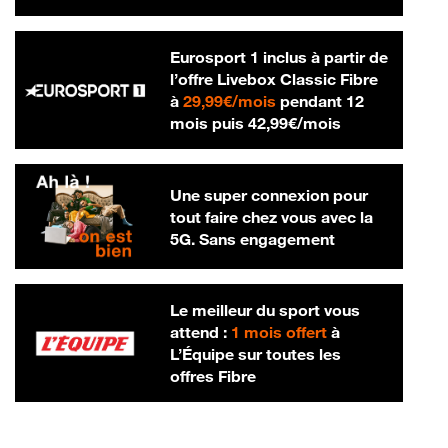
Eurosport 1 inclus à partir de
l’offre Livebox Classic Fibre
29,99 € par mois
à
29,99€/mois
pendant 12
42,99 € par m
mois puis
42,99€/mois
Une super connexion pour
tout faire chez vous avec la
5G. Sans engagement
Le meilleur du sport vous
attend :
1 mois offert
à
L’Équipe sur toutes les
offres Fibre