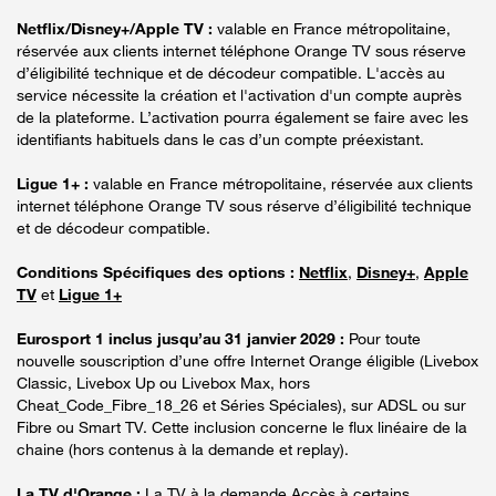
Netflix/Disney+/Apple TV :
valable en France métropolitaine,
réservée aux clients internet téléphone Orange TV sous réserve
d’éligibilité technique et de décodeur compatible. L'accès au
service nécessite la création et l'activation d'un compte auprès
de la plateforme. L’activation pourra également se faire avec les
identifiants habituels dans le cas d’un compte préexistant.
Ligue 1+ :
valable en France métropolitaine, réservée aux clients
internet téléphone Orange TV sous réserve d’éligibilité technique
et de décodeur compatible.
Conditions Spécifiques des options :
Netflix
,
Disney+
,
Apple
TV
et
Ligue 1+
Eurosport 1 inclus jusqu’au 31 janvier 2029 :
Pour toute
nouvelle souscription d’une offre Internet Orange éligible (Livebox
Classic, Livebox Up ou Livebox Max, hors
Cheat_Code_Fibre_18_26 et Séries Spéciales), sur ADSL ou sur
Fibre ou Smart TV. Cette inclusion concerne le flux linéaire de la
chaine (hors contenus à la demande et replay).
La TV d'Orange :
La TV à la demande Accès à certains