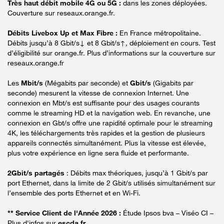
Très haut débit mobile 4G ou 5G :
dans les zones déployées.
Couverture sur reseaux.orange.fr.
Débits Livebox Up et Max Fibre :
En France métropolitaine.
Débits jusqu’à 8 Gbit/s↓ et 8 Gbit/s↑, déploiement en cours. Test
d’éligibilité sur orange.fr. Plus d’informations sur la couverture sur
reseaux.orange.fr
Les
Mbit/s
(Mégabits par seconde) et
Gbit/s
(Gigabits par
seconde) mesurent la vitesse de connexion Internet. Une
connexion en Mbt/s est suffisante pour des usages courants
comme le streaming HD et la navigation web. En revanche, une
connexion en Gbt/s offre une rapidité optimale pour le streaming
4K, les téléchargements très rapides et la gestion de plusieurs
appareils connectés simultanément. Plus la vitesse est élevée,
plus votre expérience en ligne sera fluide et performante.
2Gbit/s partagés
: Débits max théoriques, jusqu’à 1 Gbit/s par
port Ethernet, dans la limite de 2 Gbit/s utilisés simultanément sur
l’ensemble des ports Ethernet et en Wi-Fi.
** Service Client de l'Année 2026 :
Étude Ipsos bva – Viséo CI –
Plus d'infos sur
escda.fr