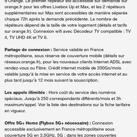
d'Orange. Le premier répéteur est accessible sur demande sur
orange.fr pour les offres Livebox Up et Max, et les 2 répéteurs
supplémentaires sur Max sont accessibles de manière séparée
chaque 72h après la demande précédente. Le nombre de
répéteurs dépend de la taille de votre logement (détails et tarifs
sur orange.fr). Connexion wifi avec Décodeur TV compatible : TV
4, TV UHD 4K et TV 6.
Partage de connexion :
Service valable en France
métropolitaine, sous réserve de couverture mobile (détails sur
réseaux.orange.fr), pour les nouveaux clients Internet ADSL avec
rendez-vous ou Fibre. Crédit internet mobile de 200Go/mois
valable jusqu'à la mise en service de votre accès internet et au
plus tard jusqu'à 12 mois suivant la souscription.
Les appels illimités
: Hors coût du service des numéros
spéciaux. Jusqu’à 250 correspondants différents/mois et 3h
maximum/appel. Voir la liste des destinations sur la fiche tarifaire
en vigueur.
Offre 5G+ Home (Flybox 5G+ nécessaire) :
Connexion
accessible exclusivement en France métropolitaine sous
couverture 5G en 3,5GHz. 5G : dans les zones couvertes