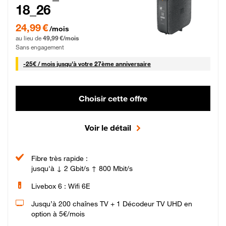
18_26
24,99 € par mois pendant 0 mois puis 49,99 € par mois, Sans engagement
24,99 €
/mois
au lieu de
49,99 €/mois
Sans engagement
25 € par mois
-
25€ / mois
jusqu'à votre 27ème anniversaire
Choisir cette offre
Voir le détail
Fibre très rapide :
jusqu'à ↓ 2 Gbit/s ↑ 800 Mbit/s
Livebox 6 : Wifi 6E
Jusqu’à 200 chaînes TV + 1 Décodeur TV UHD en
option à 5€/mois