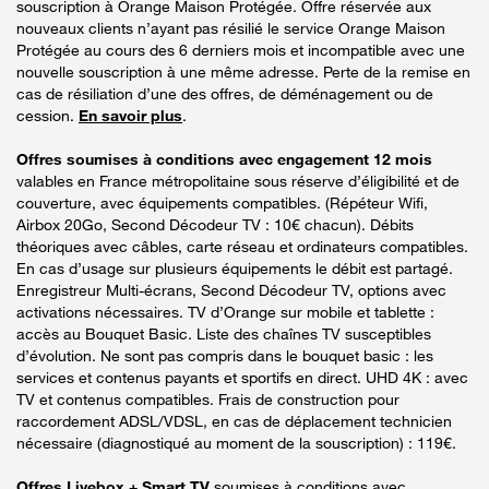
souscription à Orange Maison Protégée. Offre réservée aux
nouveaux clients n’ayant pas résilié le service Orange Maison
Protégée au cours des 6 derniers mois et incompatible avec une
nouvelle souscription à une même adresse. Perte de la remise en
cas de résiliation d’une des offres, de déménagement ou de
cession.
En savoir plus
.
Offres soumises à conditions avec engagement 12 mois
valables en France métropolitaine sous réserve d’éligibilité et de
couverture, avec équipements compatibles. (Répéteur Wifi,
Airbox 20Go, Second Décodeur TV : 10€ chacun). Débits
théoriques avec câbles, carte réseau et ordinateurs compatibles.
En cas d’usage sur plusieurs équipements le débit est partagé.
Enregistreur Multi-écrans, Second Décodeur TV, options avec
activations nécessaires. TV d’Orange sur mobile et tablette :
accès au Bouquet Basic. Liste des chaînes TV susceptibles
d’évolution. Ne sont pas compris dans le bouquet basic : les
services et contenus payants et sportifs en direct. UHD 4K : avec
TV et contenus compatibles. Frais de construction pour
raccordement ADSL/VDSL, en cas de déplacement technicien
nécessaire (diagnostiqué au moment de la souscription) : 119€.
Offres Livebox + Smart TV
soumises à conditions avec