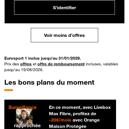
S'identifier
Voir moins d'offres
Eurosport 1 inclus jusqu'au 31/01/2029.
Prix des
offres
et
offre de remboursement
incluses, valables
jusqu’au 19/08/2026.
Les bons plans du moment
En ce moment, avec Livebox
Max Fibre, profitez de
20 € par mois
-
20€/mois
avec Orange
Maison Protégée