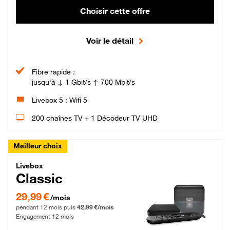
Choisir cette offre
Voir le détail
Fibre rapide :
jusqu'à ↓ 1 Gbit/s ↑ 700 Mbit/s
Livebox 5 : Wifi 5
200 chaînes TV + 1 Décodeur TV UHD
Meilleur choix
Livebox Classic Fibre
Livebox
Classic
29,99 € par mois pendant 12 mois puis 42,99 € par mois, Engagement 12 moi
29,99 €
/mois
pendant 12 mois puis
42,99 €/mois
Engagement 12 mois