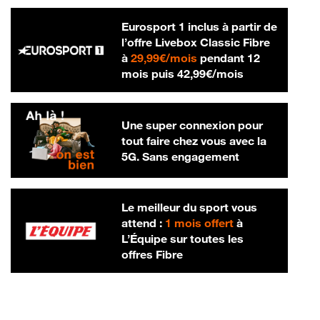
Eurosport 1 inclus à partir de
l’offre Livebox Classic Fibre
29,99 € par mois
à
29,99€/mois
pendant 12
42,99 € par m
mois puis
42,99€/mois
Une super connexion pour
tout faire chez vous avec la
5G. Sans engagement
Le meilleur du sport vous
attend :
1 mois offert
à
L’Équipe sur toutes les
offres Fibre