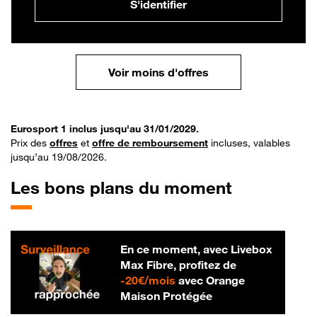
S'identifier
Voir moins d'offres
Eurosport 1 inclus jusqu'au 31/01/2029.
Prix des
offres
et
offre de remboursement
incluses, valables
jusqu’au 19/08/2026.
Les bons plans du moment
En ce moment, avec Livebox
Max Fibre, profitez de
20 € par mois
-
20€/mois
avec Orange
Maison Protégée