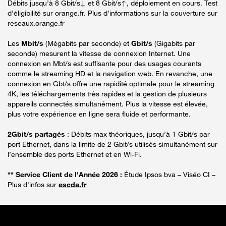
Débits jusqu’à 8 Gbit/s↓ et 8 Gbit/s↑, déploiement en cours. Test
d’éligibilité sur orange.fr. Plus d’informations sur la couverture sur
reseaux.orange.fr
Les
Mbit/s
(Mégabits par seconde) et
Gbit/s
(Gigabits par
seconde) mesurent la vitesse de connexion Internet. Une
connexion en Mbt/s est suffisante pour des usages courants
comme le streaming HD et la navigation web. En revanche, une
connexion en Gbt/s offre une rapidité optimale pour le streaming
4K, les téléchargements très rapides et la gestion de plusieurs
appareils connectés simultanément. Plus la vitesse est élevée,
plus votre expérience en ligne sera fluide et performante.
2Gbit/s partagés
: Débits max théoriques, jusqu’à 1 Gbit/s par
port Ethernet, dans la limite de 2 Gbit/s utilisés simultanément sur
l’ensemble des ports Ethernet et en Wi-Fi.
** Service Client de l'Année 2026 :
Étude Ipsos bva – Viséo CI –
Plus d'infos sur
escda.fr