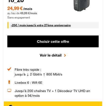
24,99 € par mois pendant 0 mois puis 49,99 € par mois, Sans engagement
24,99 €
/mois
au lieu de
49,99 €/mois
Sans engagement
25 € par mois
-
25€ / mois
jusqu'à votre 27ème anniversaire
Choisir cette offre
Voir le détail
Fibre très rapide :
jusqu'à ↓ 2 Gbit/s ↑ 800 Mbit/s
Livebox 6 : Wifi 6E
Jusqu’à 200 chaînes TV + 1 Décodeur TV UHD en
option à 5€/mois