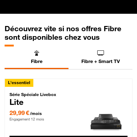
Découvrez vite si nos offres Fibre
sont disponibles chez vous
Fibre
Fibre + Smart TV
L'essentiel
Série Spéciale Livebox Lite Fibre
Série Spéciale Livebox
Lite
29,99 € par mois , Engagement 12 mois
29,99 €
/mois
Engagement 12 mois