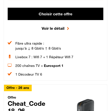
Choisir cette offre
Voir le détail
Fibre ultra rapide :
jusqu'à ↓ 8 Gbit/s ↑ 8 Gbit/s
Livebox 7 : Wifi 7 + 1 Répéteur Wifi 7
200 chaînes TV +
Eurosport 1
1 Décodeur TV 6
Offre - 26 ans
Cheat_Code Fibre_18_26
Offre
Cheat_Code
18_26