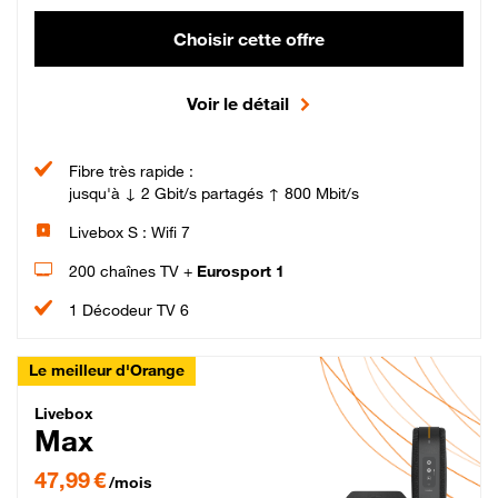
Choisir cette offre
Voir le détail
Fibre très rapide :
jusqu'à ↓ 2 Gbit/s partagés ↑ 800 Mbit/s
Livebox S : Wifi 7
200 chaînes TV +
Eurosport 1
1 Décodeur TV 6
Le meilleur d'Orange
Livebox Max Fibre
Livebox
Max
47,99 € par mois pendant 12 mois puis 57,99 € par mois, Engagement 12 moi
47,99 €
/mois