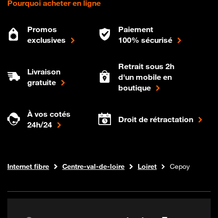
Pourquoi acheter en ligne
Promos
Paiement
exclusives
100% sécurisé
Retrait sous 2h
Livraison
d'un mobile en
gratuite
boutique
À vos cotés
Droit de rétractation
24h/24
Boutique Orange
Internet fibre
Centre-val-de-loire
Loiret
Cepoy