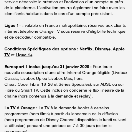
service nécessite la création et l'activation d'un compte auprès
de la plateforme. L’activation pourra également se faire avec les
identifiants habituels dans le cas d’un compte préexistant.
Ligue 1+ :
valable en France métropolitaine, réservée aux clients
internet téléphone Orange TV sous réserve d’éligibilité technique
et de décodeur compatible.
Conditions Spécifiques des options :
Netflix
,
Disney+
,
Apple
TV
et
Ligue 1+
Eurosport 1 inclus jusqu’au 31 janvier 2029 :
Pour toute
nouvelle souscription d’une offre Internet Orange éligible (Livebox
Classic, Livebox Up ou Livebox Max, hors
Cheat_Code_Fibre_18_26 et Séries Spéciales), sur ADSL ou sur
Fibre ou Smart TV. Cette inclusion concerne le flux linéaire de la
chaine (hors contenus à la demande et replay).
La TV d'Orange :
La TV à la demande Accès à certains
programmes (hors films) à partir du lendemain de la diffusion
(hors programmes de Disney Channel disponibles le lundi suivant
la diffusion) pendant une période de 7 à 30 jours (selon le
programme).