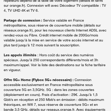
répéteurs dépend de la taille de votre logement (détails et tarifs
sur orange.fr). Connexion wifi avec Décodeur TV compatible : TV
4, TV UHD 4K et TV 6.
Partage de connexion :
Service valable en France
métropolitaine, sous réserve de couverture mobile (détails sur
réseaux.orange.fr), pour les nouveaux clients Internet ADSL avec
rendez-vous ou Fibre. Crédit internet mobile de 200Go/mois
valable jusqu'à la mise en service de votre accès internet et au
plus tard jusqu'à 12 mois suivant la souscription.
Les appels illimités
: Hors coût du service des numéros
spéciaux. Jusqu’à 250 correspondants différents/mois et 3h
maximum/appel. Voir la liste des destinations sur la fiche tarifaire
en vigueur.
Offre 5G+ Home (Flybox 5G+ nécessaire) :
Connexion
accessible exclusivement en France métropolitaine sous
couverture 5G en 3,5GHz. 5G : dans les zones couvertes
(déploiement en cours). Frais d’activation : 29€. Jusqu’à 1,5
Gbit/s en réception et 250 Mbit/s en émission : débits maximum
théoriques, en Wifi 7, sous réserve de couverture 5G+ et en
bande 3,5 GHz, détails sur reseaux.orange.fr. Avec équipements