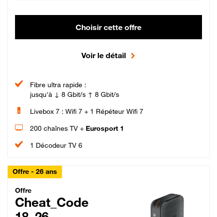
Choisir cette offre
Voir le détail
Fibre ultra rapide :
jusqu'à ↓ 8 Gbit/s ↑ 8 Gbit/s
Livebox 7 : Wifi 7 + 1 Répéteur Wifi 7
200 chaînes TV +
Eurosport 1
1 Décodeur TV 6
Offre - 26 ans
Cheat_Code Fibre_18_26
Offre
Cheat_Code
18_26