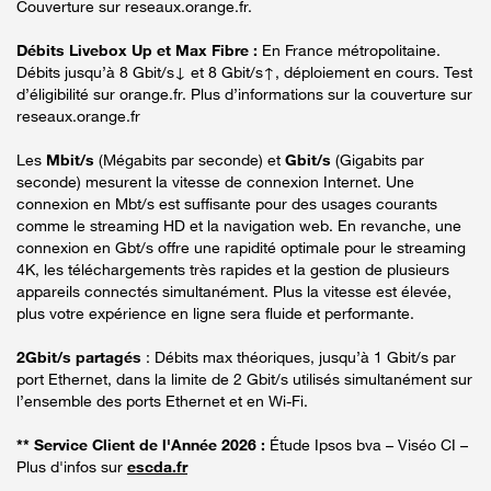
Couverture sur reseaux.orange.fr.
Débits Livebox Up et Max Fibre :
En France métropolitaine.
Débits jusqu’à 8 Gbit/s↓ et 8 Gbit/s↑, déploiement en cours. Test
d’éligibilité sur orange.fr. Plus d’informations sur la couverture sur
reseaux.orange.fr
Les
Mbit/s
(Mégabits par seconde) et
Gbit/s
(Gigabits par
seconde) mesurent la vitesse de connexion Internet. Une
connexion en Mbt/s est suffisante pour des usages courants
comme le streaming HD et la navigation web. En revanche, une
connexion en Gbt/s offre une rapidité optimale pour le streaming
4K, les téléchargements très rapides et la gestion de plusieurs
appareils connectés simultanément. Plus la vitesse est élevée,
plus votre expérience en ligne sera fluide et performante.
2Gbit/s partagés
: Débits max théoriques, jusqu’à 1 Gbit/s par
port Ethernet, dans la limite de 2 Gbit/s utilisés simultanément sur
l’ensemble des ports Ethernet et en Wi-Fi.
** Service Client de l'Année 2026 :
Étude Ipsos bva – Viséo CI –
Plus d'infos sur
escda.fr