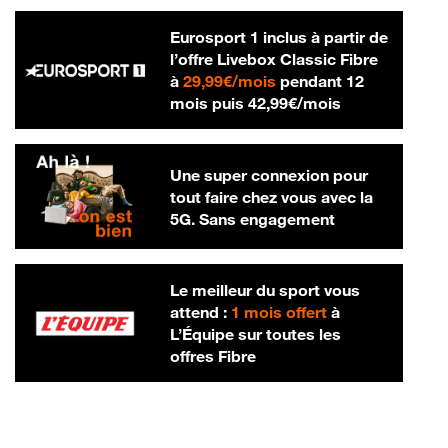
Eurosport 1 inclus à partir de
l’offre Livebox Classic Fibre
29,99 € par mois
à
29,99€/mois
pendant 12
42,99 € par m
mois puis
42,99€/mois
Une super connexion pour
tout faire chez vous avec la
5G. Sans engagement
Le meilleur du sport vous
attend :
1 mois offert
à
L’Équipe sur toutes les
offres Fibre