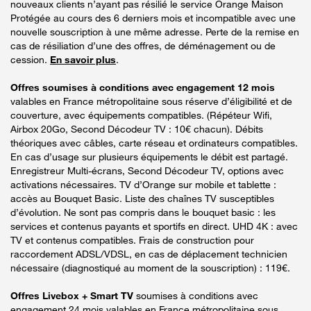
nouveaux clients n’ayant pas résilié le service Orange Maison
Protégée au cours des 6 derniers mois et incompatible avec une
nouvelle souscription à une même adresse. Perte de la remise en
cas de résiliation d’une des offres, de déménagement ou de
cession.
En savoir plus
.
Offres soumises à conditions avec engagement 12 mois
valables en France métropolitaine sous réserve d’éligibilité et de
couverture, avec équipements compatibles. (Répéteur Wifi,
Airbox 20Go, Second Décodeur TV : 10€ chacun). Débits
théoriques avec câbles, carte réseau et ordinateurs compatibles.
En cas d’usage sur plusieurs équipements le débit est partagé.
Enregistreur Multi-écrans, Second Décodeur TV, options avec
activations nécessaires. TV d’Orange sur mobile et tablette :
accès au Bouquet Basic. Liste des chaînes TV susceptibles
d’évolution. Ne sont pas compris dans le bouquet basic : les
services et contenus payants et sportifs en direct. UHD 4K : avec
TV et contenus compatibles. Frais de construction pour
raccordement ADSL/VDSL, en cas de déplacement technicien
nécessaire (diagnostiqué au moment de la souscription) : 119€.
Offres Livebox + Smart TV
soumises à conditions avec
engagement 24 mois valables en France métropolitaine sous