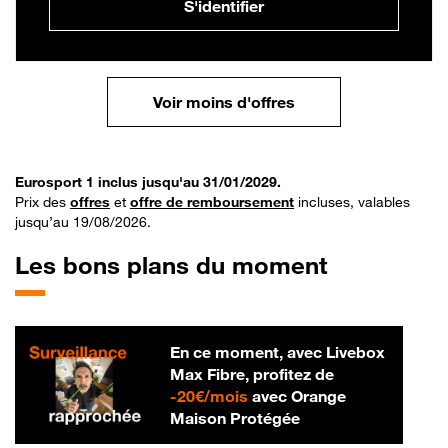
S'identifier
Voir moins d'offres
Eurosport 1 inclus jusqu'au 31/01/2029.
Prix des
offres
et
offre de remboursement
incluses, valables
jusqu’au 19/08/2026.
Les bons plans du moment
En ce moment, avec Livebox
Max Fibre, profitez de
20 € par mois
-
20€/mois
avec Orange
Maison Protégée