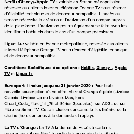
Netflix/Disney+/Apple TV :
valable en France métropolitaine,
réservée aux clients internet téléphone Orange TV sous réserve
d’éligibilité technique et de décodeur compatible. L'accès au
service nécessite la création et l'activation d'un compte auprès
de la plateforme. L’activation pourra également se faire avec les
identifiants habituels dans le cas d’un compte préexistant.
Ligue 1+ :
valable en France métropolitaine, réservée aux clients
internet téléphone Orange TV sous réserve d’éligibilité technique
et de décodeur compatible.
Conditions Spécifiques des options :
Netflix
,
Disney+
,
Apple
TV
et
Ligue 1+
Eurosport 1 inclus jusqu’au 31 janvier 2029 :
Pour toute
nouvelle souscription d’une offre Internet Orange éligible (Livebox
Classic, Livebox Up ou Livebox Max, hors
Cheat_Code_Fibre_18_26 et Séries Spéciales), sur ADSL ou sur
Fibre ou Smart TV. Cette inclusion concerne le flux linéaire de la
chaine (hors contenus à la demande et replay).
La TV d'Orange :
La TV à la demande Accès à certains
programmes (hors films) à partir du lendemain de la diffusion