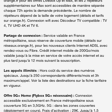
orange.fr pour les offres Livebox Up et Max, et les 2 répéteurs
supplémentaires sur Max sont accessibles de manière séparée
chaque 72h après la demande précédente. Le nombre de
répéteurs dépend de la taille de votre logement (détails et tarifs
sur orange.fr). Connexion wifi avec Décodeur TV compatible : TV
4, TV UHD 4K et TV 6.
Partage de connexion :
Service valable en France
métropolitaine, sous réserve de couverture mobile (détails sur
réseaux.orange.fr), pour les nouveaux clients Internet ADSL avec
rendez-vous ou Fibre. Crédit internet mobile de 200Go/mois
valable jusqu'à la mise en service de votre accès internet et au
plus tard jusqu'à 12 mois suivant la souscription.
Les appels illimités
: Hors coût du service des numéros
spéciaux. Jusqu’à 250 correspondants différents/mois et 3h
maximum/appel. Voir la liste des destinations sur la fiche tarifaire
en vigueur.
Offre 5G+ Home (Flybox 5G+ nécessaire) :
Connexion
accessible exclusivement en France métropolitaine sous
couverture 5G en 3,5GHz. 5G : dans les zones couvertes
(déploiement en cours). Frais d’activation : 29€. Jusqu’à 1,5