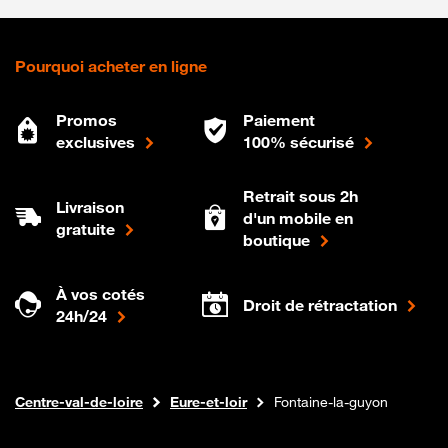
Pourquoi acheter en ligne
Promos
Paiement
exclusives
100% sécurisé
Retrait sous 2h
Livraison
d'un mobile en
gratuite
boutique
À vos cotés
Droit de rétractation
24h/24
Internet fibre
Boutique Orange
Centre-val-de-loire
Eure-et-loir
Fontaine-la-guyon