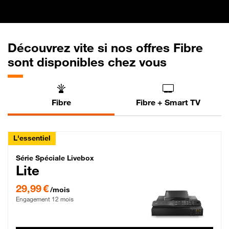
Découvrez vite si nos offres Fibre
sont disponibles chez vous
Fibre
Fibre + Smart TV
L'essentiel
Série Spéciale Livebox Lite Fibre
Série Spéciale Livebox
Lite
29,99 € par mois , Engagement 12 mois
29,99 €
/mois
Engagement 12 mois