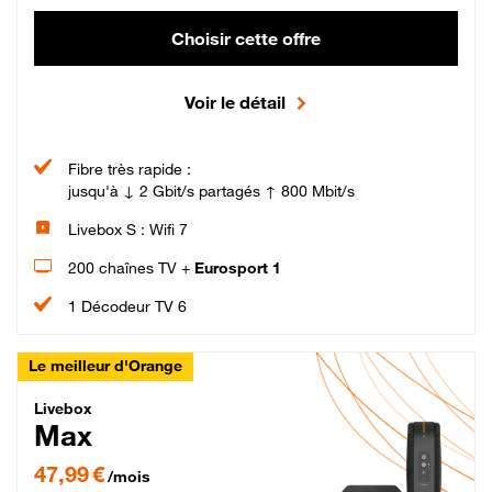
Choisir cette offre
Voir le détail
Fibre très rapide :
jusqu'à ↓ 2 Gbit/s partagés ↑ 800 Mbit/s
Livebox S : Wifi 7
200 chaînes TV +
Eurosport 1
1 Décodeur TV 6
Le meilleur d'Orange
Livebox Max Fibre
Livebox
Max
47,99 € par mois pendant 12 mois puis 57,99 € par mois, Engagement 12 moi
47,99 €
/mois