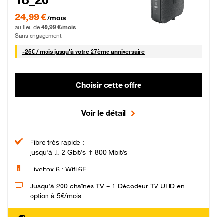
24,99 € par mois pendant 0 mois puis 49,99 € par mois, Sans engagement
24,99 €
/mois
au lieu de
49,99 €/mois
Sans engagement
25 € par mois
-
25€ / mois
jusqu'à votre 27ème anniversaire
Choisir cette offre
Voir le détail
Fibre très rapide :
jusqu'à ↓ 2 Gbit/s ↑ 800 Mbit/s
Livebox 6 : Wifi 6E
Jusqu’à 200 chaînes TV + 1 Décodeur TV UHD en
option à 5€/mois