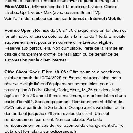
internet et internet + mobile souscrivant à partir d’orange.fr :
Fibre/ADSL :
-5€/mois pendant 12 mois sur Livebox Classic,
Livebox Up, Livebox Max (avec ou sans Smart TV).
Voir l'offre de remboursement sur
Internet
et
Internet+Mobile
.
Remise Open :
Remise de 3€ à 15€ chaque mois en fonction du
forfait mobile choisi ou détenu, dans la limite de 4 forfaits mobile
supplémentaires, pour une nouvelle offre Livebox éligible.
Réservé aux particuliers. Non cumulable. Perte de la remise en
cas de changement d'offre, de résiliation ou de demande de
suppression par le client internet.
Offre Cheat_Code_Fibre_18_26 :
Offre soumise à conditions,
valable à partir du 10/04/2025 en France métropolitaine, sous
réserve d’éligibilité et d’équipements compatibles, pour la
souscription à l’offre Cheat_Code_Fibre_18_26 par des clients
âgés de 18 à 26 ans et 6 mois maximum, sur présentation d’une
carte d’identité. Sans engagement. Remboursement différé de
25€/mois à partir de la 2e facture Orange après validation de la
demande et jusqu’aux 26 ans révolus du client. Un seul
remboursement par client. Non cumulable. Perte du
remboursement en cas de résiliation ou de changement d’offre.
Détails et formulaire sur
odr.orange.fr