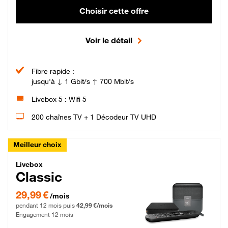
Choisir cette offre
Voir le détail
Fibre rapide :
jusqu'à ↓ 1 Gbit/s ↑ 700 Mbit/s
Livebox 5 : Wifi 5
200 chaînes TV + 1 Décodeur TV UHD
Meilleur choix
Livebox Classic Fibre
Livebox
Classic
29,99 € par mois pendant 12 mois puis 42,99 € par mois, Engagement 12 moi
29,99 €
/mois
pendant 12 mois puis
42,99 €/mois
Engagement 12 mois