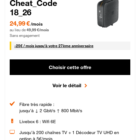
Cheat_Code
18_26
24,99 € par mois pendant 0 mois puis 49,99 € par mois, Sans engagement
24,99 €
/mois
au lieu de
49,99 €/mois
Sans engagement
25 € par mois
-
25€ / mois
jusqu'à votre 27ème anniversaire
Choisir cette offre
Voir le détail
Fibre très rapide :
jusqu'à ↓ 2 Gbit/s ↑ 800 Mbit/s
Livebox 6 : Wifi 6E
Jusqu’à 200 chaînes TV + 1 Décodeur TV UHD en
option à 5€/mois