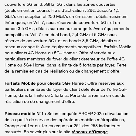
couverture 5G en 3,5GHz. 5G : dans les zones couvertes
(déploiement en cours). Frais d’activation : 29€. Jusqu’à 1,5
Gbit/s en réception et 250 Mbit/s en émission : débits maximum
théoriques, en Wifi 7, sous réserve de couverture 5G+ et en
bande 3,5 GHz, détails sur reseaux.orange.fr. Avec équipements
compatibles. Wifi 7 : en dual band, 2,4 GHz et 5 GHz sous
réserve de couverture 5G+ et en bande 3,5 GHz, détails sur
reseaux.orange.fr. Avec équipements compatibles. Forfaits Mobile
pour clients 4G Home ou 5G+ Home : Offre réservée aux
particuliers membres du foyer du client détenteur de l'offre 4G
Home ou 5G+ Home, dans la limite de 5 forfaits par foyer. Perte
de la remise en cas de résiliation ou de changement d’offre.
Forfaits Mobile pour clients 5G+ Home
: Offre réservée aux
particuliers membres du foyer du client détenteur de l'offre 5G+
Home, dans la limite de 5 forfaits. Perte de la remise en cas de
résiliation ou de changement d’offre.
Réseau mobile N°1 :
Selon l’enquête ARCEP 2025 d’évaluation
de la qualité de service des opérateurs mobiles métropolitains,
Orange est 1er ou 1er ex æquo sur 251 des 258 indicateurs
mesurés. En savoir plus sur le site
réseaux d'Orange