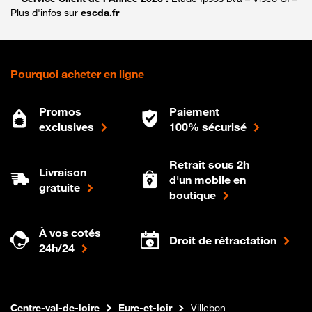
Plus d'infos sur
escda.fr
Pourquoi acheter en ligne
Promos
Paiement
exclusives
100% sécurisé
Retrait sous 2h
Livraison
d'un mobile en
gratuite
boutique
À vos cotés
Droit de rétractation
24h/24
Internet fibre
Boutique Orange
Centre-val-de-loire
Eure-et-loir
Villebon