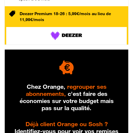
Deezer Premium 18-26 : 5,99€/mois au lieu de
11,99€/mois
Chez Orange,
regrouper ses
abonnements,
c'est faire des
économies sur votre budget mais
pas sur la qualité.
Déjà client Orange ou Sosh ?
Identifiez-vous pour voir vos remises