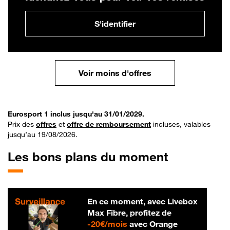
S'identifier
Voir moins d'offres
Eurosport 1 inclus jusqu'au 31/01/2029.
Prix des
offres
et
offre de remboursement
incluses, valables
jusqu’au 19/08/2026.
Les bons plans du moment
En ce moment, avec Livebox
Max Fibre, profitez de
20 € par mois
-
20€/mois
avec Orange