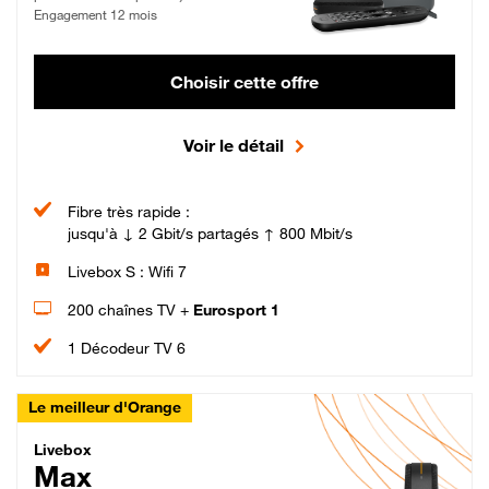
Engagement 12 mois
Choisir cette offre
Voir le détail
Fibre très rapide :
jusqu'à ↓ 2 Gbit/s partagés ↑ 800 Mbit/s
Livebox S : Wifi 7
200 chaînes TV +
Eurosport 1
1 Décodeur TV 6
Le meilleur d'Orange
Livebox Max Fibre
Livebox
Max