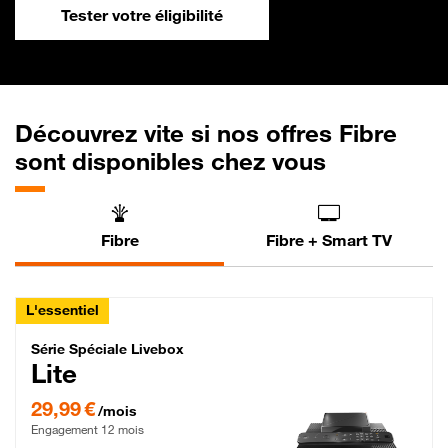
Tester votre éligibilité
Découvrez vite si nos offres Fibre
sont disponibles chez vous
Fibre
Fibre + Smart TV
L'essentiel
Série Spéciale Livebox Lite Fibre
Série Spéciale Livebox
Lite
29,99 € par mois , Engagement 12 mois
29,99 €
/mois
Engagement 12 mois