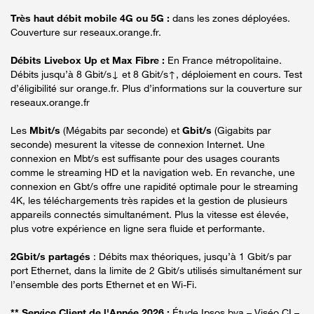
Très haut débit mobile 4G ou 5G :
dans les zones déployées.
Couverture sur reseaux.orange.fr.
Débits Livebox Up et Max Fibre :
En France métropolitaine.
Débits jusqu’à 8 Gbit/s↓ et 8 Gbit/s↑, déploiement en cours. Test
d’éligibilité sur orange.fr. Plus d’informations sur la couverture sur
reseaux.orange.fr
Les
Mbit/s
(Mégabits par seconde) et
Gbit/s
(Gigabits par
seconde) mesurent la vitesse de connexion Internet. Une
connexion en Mbt/s est suffisante pour des usages courants
comme le streaming HD et la navigation web. En revanche, une
connexion en Gbt/s offre une rapidité optimale pour le streaming
4K, les téléchargements très rapides et la gestion de plusieurs
appareils connectés simultanément. Plus la vitesse est élevée,
plus votre expérience en ligne sera fluide et performante.
2Gbit/s partagés
: Débits max théoriques, jusqu’à 1 Gbit/s par
port Ethernet, dans la limite de 2 Gbit/s utilisés simultanément sur
l’ensemble des ports Ethernet et en Wi-Fi.
** Service Client de l'Année 2026 :
Étude Ipsos bva – Viséo CI –