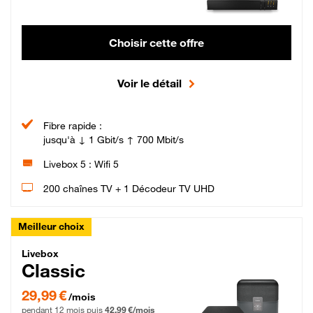
Choisir cette offre
Voir le détail
Fibre rapide :
jusqu'à ↓ 1 Gbit/s ↑ 700 Mbit/s
Livebox 5 : Wifi 5
200 chaînes TV + 1 Décodeur TV UHD
Meilleur choix
Livebox Classic Fibre
Livebox
Classic
29,99 € par mois pendant 12 mois puis 42,99 € par mois, Engagement 12 moi
29,99 €
/mois
pendant 12 mois puis
42,99 €/mois