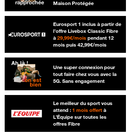
Maison Protégée
Eurosport 1 inclus à partir de
l’offre Livebox Classic Fibre
29,99 € par mois
à
29,99€/mois
pendant 12
42,99 € par m
mois puis
42,99€/mois
Une super connexion pour
tout faire chez vous avec la
5G. Sans engagement
Le meilleur du sport vous
attend :
1 mois offert
à
L’Équipe sur toutes les
offres Fibre