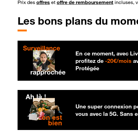
Prix des
offres
et
offre de remboursement
incluses, 
Les bons plans du mom
En ce moment, avec Liv
20
profitez de
-
20€/mois
av
Protégée
Une super connexion po
vous avec la 5G. Sans