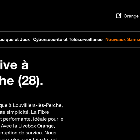
ive à
he (28).
que à Louvilliers-lès-Perche,
e simplicité. La Fibre
t performante, idéale pour le
. Avec la Livebox Orange,
rruption de service. Nous
ez plus pour faire le test