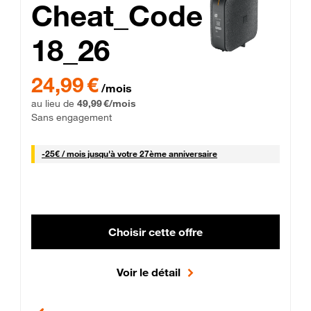
Cheat_Code
18_26
 Engagement 12 mois
24,99 € par mois pendant 0 mois puis 49,99 € par mois, Sans 
24,99 €
/mois
au lieu de
49,99 €/mois
Sans engagement
25 € par mois
-
25€ / mois
jusqu'à votre 27ème anniversaire
Choisir cette offre
Voir le détail