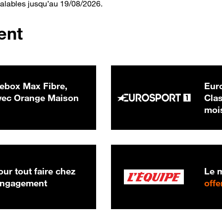
valables jusqu’au 19/08/2026.
ent
ebox Max Fibre,
Euro
 € par mois
ec Orange Maison
Clas
moi
ur tout faire chez
Le m
 engagement
offe