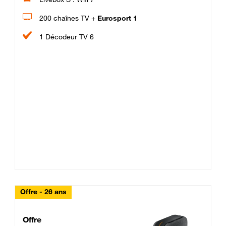
200 chaînes TV +
Eurosport 1
1 Décodeur TV 6
Offre - 26 ans
Cheat_Code Fibre_18_26
Offre