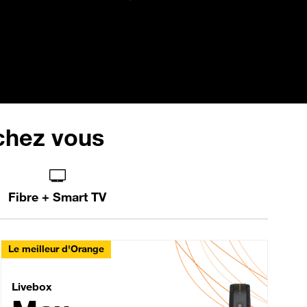
 chez vous
Fibre + Smart TV
Le meilleur d'Orange
Livebox Max Fibre
Livebox