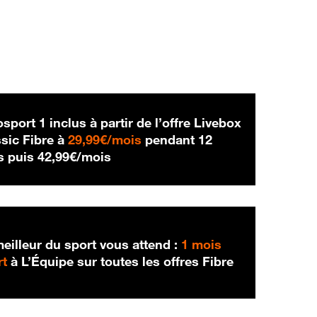
sport 1 inclus à partir de l’offre Livebox
29,99 € par mois
sic Fibre à
29,99€/mois
pendant 12
42,99 € par mois
s puis
42,99€/mois
eilleur du sport vous attend :
1 mois
rt
à L’Équipe sur toutes les offres Fibre