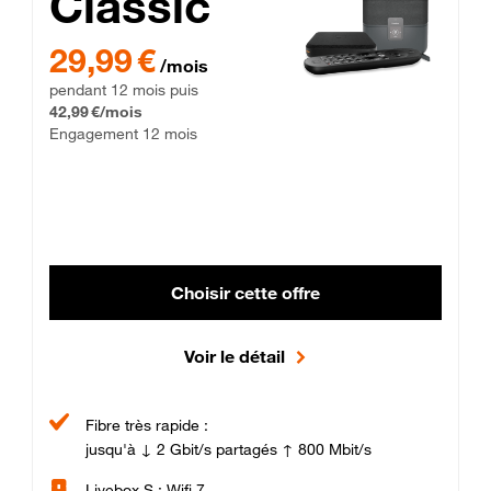
Classic
29,99 € par mois pendant 12 mois puis 42,99 € par mois, Enga
29,99 €
/mois
pendant 12 mois puis
42,99 €/mois
Engagement 12 mois
Choisir cette offre
Voir le détail
Fibre très rapide :
jusqu'à ↓ 2 Gbit/s partagés ↑ 800 Mbit/s
Livebox S : Wifi 7