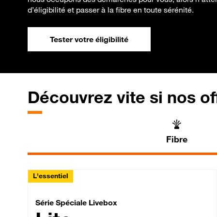
d’éligibilité et passer à la fibre en toute sérénité.
Tester votre éligibilité
Découvrez vite si nos of
Fibre
L'essentiel
Série Spéciale Livebox 
Série Spéciale Livebox