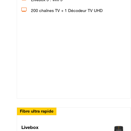
200 chaînes TV + 1 Décodeur TV UHD
Fibre ultra rapide
Livebox Up Fibre
Livebox