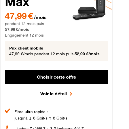
Max
gement 12 mois
47,99 € par mois pendant 12 mois puis 57,99 € par mois, Engageme
47,99 €
/mois
pendant 12 mois puis
57,99 €/mois
Engagement 12 mois
Prix client mobile
47,99 €/mois
pendant 12 mois puis
52,99 €/mois
Choisir cette offre
Voir le détail
Fibre ultra rapide :
jusqu'à ↓ 8 Gbit/s ↑ 8 Gbit/s
Livebox 7 : Wifi 7 + 3 Répéteurs Wifi 7