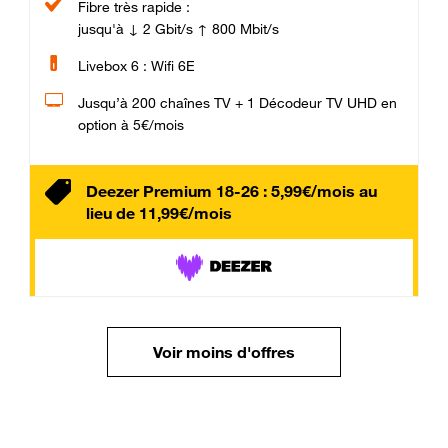
Fibre très rapide :
jusqu'à ↓ 2 Gbit/s ↑ 800 Mbit/s
Livebox 6 : Wifi 6E
Jusqu’à 200 chaînes TV + 1 Décodeur TV UHD en
option à 5€/mois
Deezer Premium 18-26 : 5,99€/mois au
lieu de 11,99€/mois
Voir moins d'offres