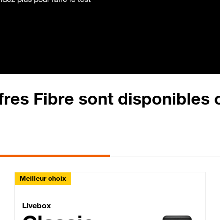
fres Fibre sont disponibles
Meilleur choix
Lite Fibre
Livebox Classic Fibre
Livebox