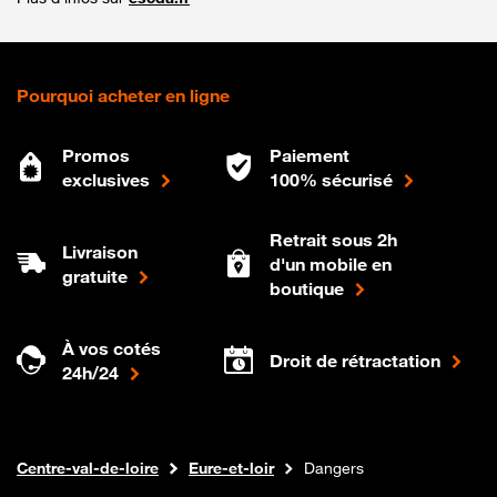
Pourquoi acheter en ligne
Promos
Paiement
exclusives
100% sécurisé
Retrait sous 2h
Livraison
d'un mobile en
gratuite
boutique
À vos cotés
Droit de rétractation
24h/24
Internet fibre
Boutique Orange
Centre-val-de-loire
Eure-et-loir
Dangers