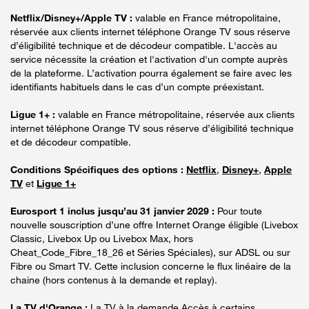
Netflix/Disney+/Apple TV :
valable en France métropolitaine,
réservée aux clients internet téléphone Orange TV sous réserve
d’éligibilité technique et de décodeur compatible. L'accès au
service nécessite la création et l'activation d'un compte auprès
de la plateforme. L’activation pourra également se faire avec les
identifiants habituels dans le cas d’un compte préexistant.
Ligue 1+ :
valable en France métropolitaine, réservée aux clients
internet téléphone Orange TV sous réserve d’éligibilité technique
et de décodeur compatible.
Conditions Spécifiques des options :
Netflix
,
Disney+
,
Apple
TV
et
Ligue 1+
Eurosport 1 inclus jusqu’au 31 janvier 2029 :
Pour toute
nouvelle souscription d’une offre Internet Orange éligible (Livebox
Classic, Livebox Up ou Livebox Max, hors
Cheat_Code_Fibre_18_26 et Séries Spéciales), sur ADSL ou sur
Fibre ou Smart TV. Cette inclusion concerne le flux linéaire de la
chaine (hors contenus à la demande et replay).
La TV d'Orange :
La TV à la demande Accès à certains