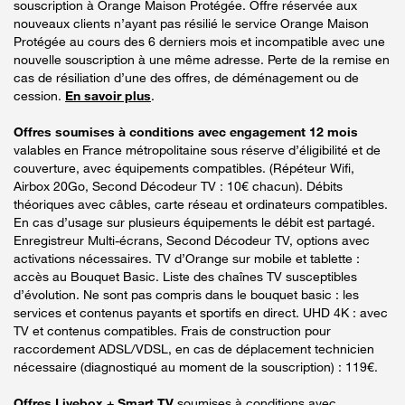
souscription à Orange Maison Protégée. Offre réservée aux
nouveaux clients n’ayant pas résilié le service Orange Maison
Protégée au cours des 6 derniers mois et incompatible avec une
nouvelle souscription à une même adresse. Perte de la remise en
cas de résiliation d’une des offres, de déménagement ou de
cession.
En savoir plus
.
Offres soumises à conditions avec engagement 12 mois
valables en France métropolitaine sous réserve d’éligibilité et de
couverture, avec équipements compatibles. (Répéteur Wifi,
Airbox 20Go, Second Décodeur TV : 10€ chacun). Débits
théoriques avec câbles, carte réseau et ordinateurs compatibles.
En cas d’usage sur plusieurs équipements le débit est partagé.
Enregistreur Multi-écrans, Second Décodeur TV, options avec
activations nécessaires. TV d’Orange sur mobile et tablette :
accès au Bouquet Basic. Liste des chaînes TV susceptibles
d’évolution. Ne sont pas compris dans le bouquet basic : les
services et contenus payants et sportifs en direct. UHD 4K : avec
TV et contenus compatibles. Frais de construction pour
raccordement ADSL/VDSL, en cas de déplacement technicien
nécessaire (diagnostiqué au moment de la souscription) : 119€.
Offres Livebox + Smart TV
soumises à conditions avec