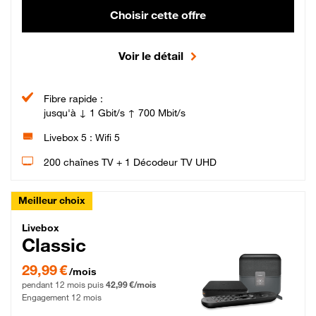
Choisir cette offre
Voir le détail
Fibre rapide :
jusqu'à ↓ 1 Gbit/s ↑ 700 Mbit/s
Livebox 5 : Wifi 5
200 chaînes TV + 1 Décodeur TV UHD
Meilleur choix
Livebox Classic Fibre
Livebox
Classic
29,99 € par mois pendant 12 mois puis 42,99 € par mois, Engagement 12 moi
29,99 €
/mois
pendant 12 mois puis
42,99 €/mois
Engagement 12 mois