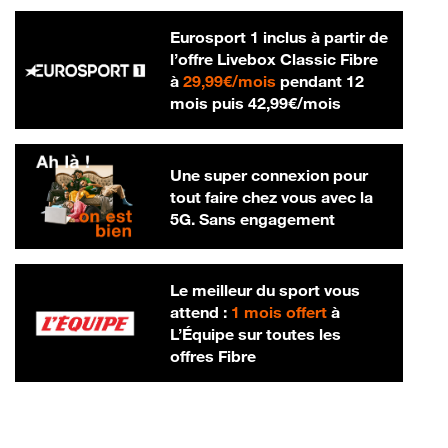
Eurosport 1 inclus à partir de
l’offre Livebox Classic Fibre
29,99 € par mois
à
29,99€/mois
pendant 12
42,99 € par m
mois puis
42,99€/mois
Une super connexion pour
tout faire chez vous avec la
5G. Sans engagement
Le meilleur du sport vous
attend :
1 mois offert
à
L’Équipe sur toutes les
offres Fibre