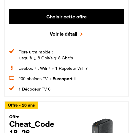
Choisir cette offre
Voir le détail
Fibre ultra rapide :
jusqu'à ↓ 8 Gbit/s ↑ 8 Gbit/s
Livebox 7 : Wifi 7 + 1 Répéteur Wifi 7
200 chaînes TV +
Eurosport 1
1 Décodeur TV 6
Offre - 26 ans
Cheat_Code Fibre_18_26
Offre
Cheat_Code
18_26