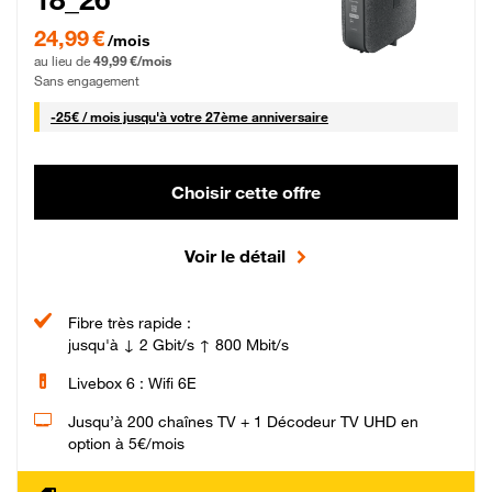
24,99 € par mois pendant 0 mois puis 49,99 € par mois, Sans engagement
24,99 €
/mois
au lieu de
49,99 €/mois
Sans engagement
25 € par mois
-
25€ / mois
jusqu'à votre 27ème anniversaire
Choisir cette offre
Voir le détail
Fibre très rapide :
jusqu'à ↓ 2 Gbit/s ↑ 800 Mbit/s
Livebox 6 : Wifi 6E
Jusqu’à 200 chaînes TV + 1 Décodeur TV UHD en
option à 5€/mois