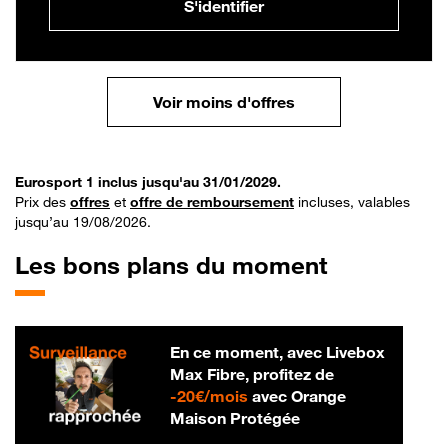
S'identifier
Voir moins d'offres
Eurosport 1 inclus jusqu'au 31/01/2029.
Prix des
offres
et
offre de remboursement
incluses, valables
jusqu’au 19/08/2026.
Les bons plans du moment
En ce moment, avec Livebox
Max Fibre, profitez de
20 € par mois
-
20€/mois
avec Orange
Maison Protégée