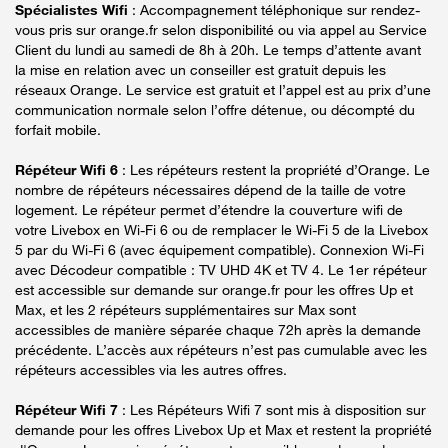
Spécialistes Wifi
: Accompagnement téléphonique sur rendez-
vous pris sur orange.fr selon disponibilité ou via appel au Service
Client du lundi au samedi de 8h à 20h. Le temps d’attente avant
la mise en relation avec un conseiller est gratuit depuis les
réseaux Orange. Le service est gratuit et l’appel est au prix d’une
communication normale selon l’offre détenue, ou décompté du
forfait mobile.
Répéteur Wifi 6
: Les répéteurs restent la propriété d’Orange. Le
nombre de répéteurs nécessaires dépend de la taille de votre
logement. Le répéteur permet d’étendre la couverture wifi de
votre Livebox en Wi-Fi 6 ou de remplacer le Wi-Fi 5 de la Livebox
5 par du Wi-Fi 6 (avec équipement compatible). Connexion Wi-Fi
avec Décodeur compatible : TV UHD 4K et TV 4. Le 1er répéteur
est accessible sur demande sur orange.fr pour les offres Up et
Max, et les 2 répéteurs supplémentaires sur Max sont
accessibles de manière séparée chaque 72h après la demande
précédente. L’accès aux répéteurs n’est pas cumulable avec les
répéteurs accessibles via les autres offres.
Répéteur Wifi 7
: Les Répéteurs Wifi 7 sont mis à disposition sur
demande pour les offres Livebox Up et Max et restent la propriété