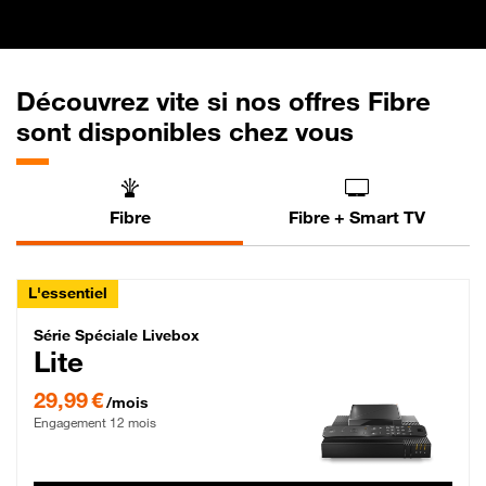
Découvrez vite si nos offres Fibre
sont disponibles chez vous
Fibre
Fibre + Smart TV
L'essentiel
Série Spéciale Livebox Lite Fibre
Série Spéciale Livebox
Lite
29,99 € par mois , Engagement 12 mois
29,99 €
/mois
Engagement 12 mois