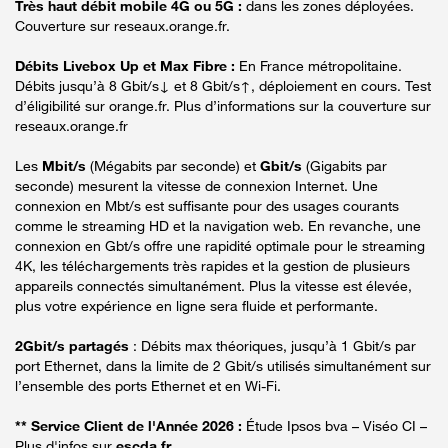
Très haut débit mobile 4G ou 5G :
dans les zones déployées.
Couverture sur reseaux.orange.fr.
Débits Livebox Up et Max Fibre :
En France métropolitaine.
Débits jusqu’à 8 Gbit/s↓ et 8 Gbit/s↑, déploiement en cours. Test
d’éligibilité sur orange.fr. Plus d’informations sur la couverture sur
reseaux.orange.fr
Les
Mbit/s
(Mégabits par seconde) et
Gbit/s
(Gigabits par
seconde) mesurent la vitesse de connexion Internet. Une
connexion en Mbt/s est suffisante pour des usages courants
comme le streaming HD et la navigation web. En revanche, une
connexion en Gbt/s offre une rapidité optimale pour le streaming
4K, les téléchargements très rapides et la gestion de plusieurs
appareils connectés simultanément. Plus la vitesse est élevée,
plus votre expérience en ligne sera fluide et performante.
2Gbit/s partagés
: Débits max théoriques, jusqu’à 1 Gbit/s par
port Ethernet, dans la limite de 2 Gbit/s utilisés simultanément sur
l’ensemble des ports Ethernet et en Wi-Fi.
** Service Client de l'Année 2026 :
Étude Ipsos bva – Viséo CI –
Plus d'infos sur
escda.fr