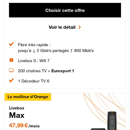
Choisir cette offre
Voir le détail
Fibre très rapide :
jusqu'à ↓ 2 Gbit/s partagés ↑ 800 Mbit/s
Livebox S : Wifi 7
200 chaînes TV +
Eurosport 1
1 Décodeur TV 6
Le meilleur d'Orange
Livebox Max Fibre
Livebox
Max
47,99 € par mois pendant 12 mois puis 57,99 € par mois, Engagement 12 moi
47,99 €
/mois