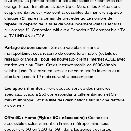
d'Orange. Le premier répéteur est accessible sur demande sur
orange.fr pour les offres Livebox Up et Max, et les 2 répéteurs
supplémentaires sur Max sont accessibles de manière séparée
chaque 72h après la demande précédente. Le nombre de
répéteurs dépend de la taille de votre logement (détails et tarifs
sur orange.fr). Connexion wifi avec Décodeur TV compatible : TV
4, TV UHD 4K et TV 6.
Partage de connexion :
Service valable en France
métropolitaine, sous réserve de couverture mobile (détails sur
réseaux.orange.fr), pour les nouveaux clients Internet ADSL avec
rendez-vous ou Fibre. Crédit internet mobile de 200Go/mois
valable jusqu'à la mise en service de votre accès internet et au
plus tard jusqu'à 12 mois suivant la souscription.
Les appels illimités
: Hors coût du service des numéros
spéciaux. Jusqu’à 250 correspondants différents/mois et 3h
maximum/appel. Voir la liste des destinations sur la fiche tarifaire
en vigueur.
Offre 5G+ Home (Flybox 5G+ nécessaire) :
Connexion
accessible exclusivement en France métropolitaine sous
couverture 5G en 3,5GHz. 5G : dans les zones couvertes