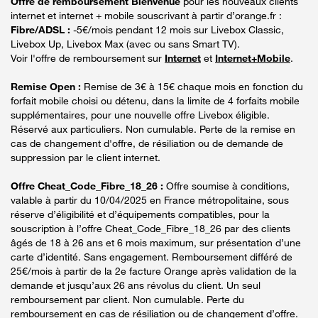
Offre de remboursement Bienvenue
pour les nouveaux clients
internet et internet + mobile souscrivant à partir d’orange.fr :
Fibre/ADSL :
-5€/mois pendant 12 mois sur Livebox Classic,
Livebox Up, Livebox Max (avec ou sans Smart TV).
Voir l'offre de remboursement sur
Internet
et
Internet+Mobile
.
Remise Open :
Remise de 3€ à 15€ chaque mois en fonction du
forfait mobile choisi ou détenu, dans la limite de 4 forfaits mobile
supplémentaires, pour une nouvelle offre Livebox éligible.
Réservé aux particuliers. Non cumulable. Perte de la remise en
cas de changement d'offre, de résiliation ou de demande de
suppression par le client internet.
Offre Cheat_Code_Fibre_18_26 :
Offre soumise à conditions,
valable à partir du 10/04/2025 en France métropolitaine, sous
réserve d’éligibilité et d’équipements compatibles, pour la
souscription à l’offre Cheat_Code_Fibre_18_26 par des clients
âgés de 18 à 26 ans et 6 mois maximum, sur présentation d’une
carte d’identité. Sans engagement. Remboursement différé de
25€/mois à partir de la 2e facture Orange après validation de la
demande et jusqu’aux 26 ans révolus du client. Un seul
remboursement par client. Non cumulable. Perte du
remboursement en cas de résiliation ou de changement d’offre.