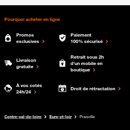
Pourquoi acheter en ligne
Promos
Paiement
exclusives
100% sécurisé
Retrait sous 2h
Livraison
d'un mobile en
gratuite
boutique
À vos cotés
Droit de rétractation
24h/24
Internet fibre
Boutique Orange
Centre-val-de-loire
Eure-et-loir
Prasville