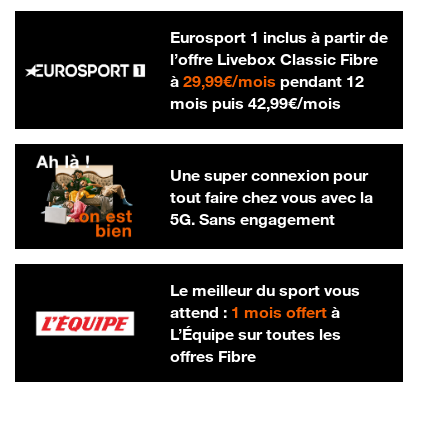
Eurosport 1 inclus à partir de
l’offre Livebox Classic Fibre
29,99 € par mois
à
29,99€/mois
pendant 12
42,99 € par m
mois puis
42,99€/mois
Une super connexion pour
tout faire chez vous avec la
5G. Sans engagement
Le meilleur du sport vous
attend :
1 mois offert
à
L’Équipe sur toutes les
offres Fibre