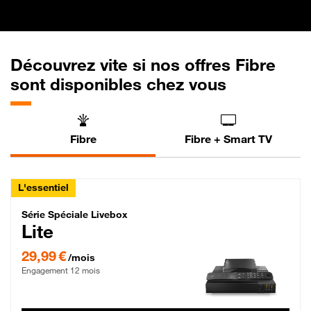
Découvrez vite si nos offres Fibre
sont disponibles chez vous
Fibre
Fibre + Smart TV
L'essentiel
Série Spéciale Livebox Lite Fibre
Série Spéciale Livebox
Lite
29,99 € par mois , Engagement 12 mois
29,99 €
/mois
Engagement 12 mois