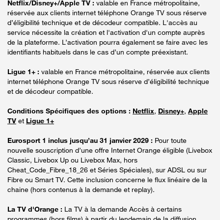
Netflix/Disney+/Apple TV :
valable en France métropolitaine,
réservée aux clients internet téléphone Orange TV sous réserve
d’éligibilité technique et de décodeur compatible. L'accès au
service nécessite la création et l'activation d'un compte auprès
de la plateforme. L’activation pourra également se faire avec les
identifiants habituels dans le cas d’un compte préexistant.
Ligue 1+ :
valable en France métropolitaine, réservée aux clients
internet téléphone Orange TV sous réserve d’éligibilité technique
et de décodeur compatible.
Conditions Spécifiques des options :
Netflix
,
Disney+
,
Apple
TV
et
Ligue 1+
Eurosport 1 inclus jusqu’au 31 janvier 2029 :
Pour toute
nouvelle souscription d’une offre Internet Orange éligible (Livebox
Classic, Livebox Up ou Livebox Max, hors
Cheat_Code_Fibre_18_26 et Séries Spéciales), sur ADSL ou sur
Fibre ou Smart TV. Cette inclusion concerne le flux linéaire de la
chaine (hors contenus à la demande et replay).
La TV d'Orange :
La TV à la demande Accès à certains
programmes (hors films) à partir du lendemain de la diffusion