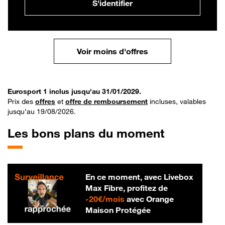
S'identifier
Voir moins d'offres
Eurosport 1 inclus jusqu'au 31/01/2029.
Prix des
offres
et
offre de remboursement
incluses, valables
jusqu’au 19/08/2026.
Les bons plans du moment
En ce moment, avec Livebox
Max Fibre, profitez de
20 € par mois
-
20€/mois
avec Orange
Maison Protégée