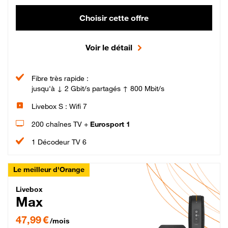
Choisir cette offre
Voir le détail
Fibre très rapide :
jusqu'à ↓ 2 Gbit/s partagés ↑ 800 Mbit/s
Livebox S : Wifi 7
200 chaînes TV +
Eurosport 1
1 Décodeur TV 6
Le meilleur d'Orange
Livebox Max Fibre
Livebox
Max
47,99 € par mois pendant 12 mois puis 57,99 € par mois, Engagement 12 moi
47,99 €
/mois