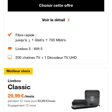
Choisir cette offre
Voir le détail
Fibre rapide :
jusqu'à ↓ 1 Gbit/s ↑ 700 Mbit/s
Livebox 5 : Wifi 5
200 chaînes TV + 1 Décodeur TV UHD
Meilleur choix
Livebox Classic Fibre
Livebox
Classic
29,99 € par mois pendant 12 mois puis 42,99 € par mois, Engagement 12 moi
29,99 €
/mois
pendant 12 mois puis
42,99 €/mois
Engagement 12 mois