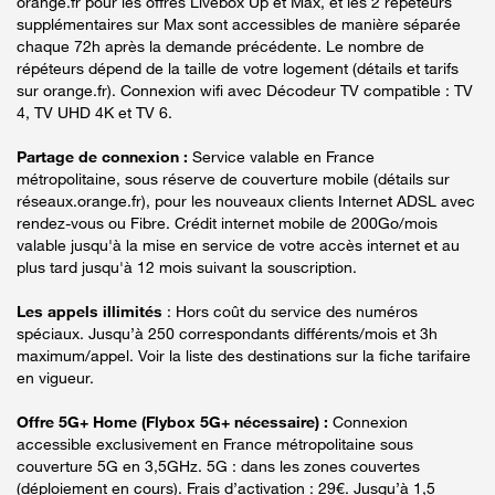
orange.fr pour les offres Livebox Up et Max, et les 2 répéteurs
supplémentaires sur Max sont accessibles de manière séparée
chaque 72h après la demande précédente. Le nombre de
répéteurs dépend de la taille de votre logement (détails et tarifs
sur orange.fr). Connexion wifi avec Décodeur TV compatible : TV
4, TV UHD 4K et TV 6.
Partage de connexion :
Service valable en France
métropolitaine, sous réserve de couverture mobile (détails sur
réseaux.orange.fr), pour les nouveaux clients Internet ADSL avec
rendez-vous ou Fibre. Crédit internet mobile de 200Go/mois
valable jusqu'à la mise en service de votre accès internet et au
plus tard jusqu'à 12 mois suivant la souscription.
Les appels illimités
: Hors coût du service des numéros
spéciaux. Jusqu’à 250 correspondants différents/mois et 3h
maximum/appel. Voir la liste des destinations sur la fiche tarifaire
en vigueur.
Offre 5G+ Home (Flybox 5G+ nécessaire) :
Connexion
accessible exclusivement en France métropolitaine sous
couverture 5G en 3,5GHz. 5G : dans les zones couvertes
(déploiement en cours). Frais d’activation : 29€. Jusqu’à 1,5