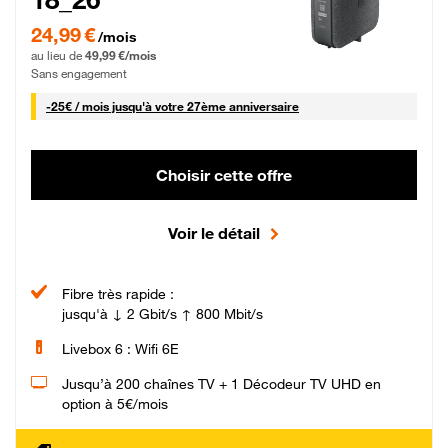
24,99 € par mois pendant 0 mois puis 49,99 € par mois, Sans engagement
24,99 €
/mois
au lieu de
49,99 €/mois
Sans engagement
25 € par mois
-
25€ / mois
jusqu'à votre 27ème anniversaire
Choisir cette offre
Voir le détail
Fibre très rapide :
jusqu'à ↓ 2 Gbit/s ↑ 800 Mbit/s
Livebox 6 : Wifi 6E
Jusqu’à 200 chaînes TV + 1 Décodeur TV UHD en
option à 5€/mois