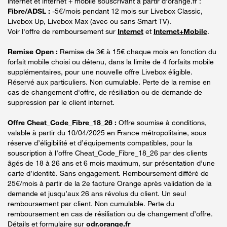
internet et internet + mobile souscrivant à partir d’orange.fr :
Fibre/ADSL :
-5€/mois pendant 12 mois sur Livebox Classic,
Livebox Up, Livebox Max (avec ou sans Smart TV).
Voir l'offre de remboursement sur
Internet
et
Internet+Mobile
.
Remise Open :
Remise de 3€ à 15€ chaque mois en fonction du
forfait mobile choisi ou détenu, dans la limite de 4 forfaits mobile
supplémentaires, pour une nouvelle offre Livebox éligible.
Réservé aux particuliers. Non cumulable. Perte de la remise en
cas de changement d'offre, de résiliation ou de demande de
suppression par le client internet.
Offre Cheat_Code_Fibre_18_26 :
Offre soumise à conditions,
valable à partir du 10/04/2025 en France métropolitaine, sous
réserve d’éligibilité et d’équipements compatibles, pour la
souscription à l’offre Cheat_Code_Fibre_18_26 par des clients
âgés de 18 à 26 ans et 6 mois maximum, sur présentation d’une
carte d’identité. Sans engagement. Remboursement différé de
25€/mois à partir de la 2e facture Orange après validation de la
demande et jusqu’aux 26 ans révolus du client. Un seul
remboursement par client. Non cumulable. Perte du
remboursement en cas de résiliation ou de changement d’offre.
Détails et formulaire sur
odr.orange.fr