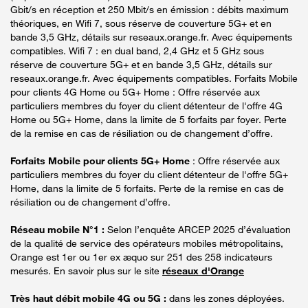
Gbit/s en réception et 250 Mbit/s en émission : débits maximum
théoriques, en Wifi 7, sous réserve de couverture 5G+ et en
bande 3,5 GHz, détails sur reseaux.orange.fr. Avec équipements
compatibles. Wifi 7 : en dual band, 2,4 GHz et 5 GHz sous
réserve de couverture 5G+ et en bande 3,5 GHz, détails sur
reseaux.orange.fr. Avec équipements compatibles. Forfaits Mobile
pour clients 4G Home ou 5G+ Home : Offre réservée aux
particuliers membres du foyer du client détenteur de l'offre 4G
Home ou 5G+ Home, dans la limite de 5 forfaits par foyer. Perte
de la remise en cas de résiliation ou de changement d’offre.
Forfaits Mobile pour clients 5G+ Home
: Offre réservée aux
particuliers membres du foyer du client détenteur de l'offre 5G+
Home, dans la limite de 5 forfaits. Perte de la remise en cas de
résiliation ou de changement d’offre.
Réseau mobile N°1 :
Selon l’enquête ARCEP 2025 d’évaluation
de la qualité de service des opérateurs mobiles métropolitains,
Orange est 1er ou 1er ex æquo sur 251 des 258 indicateurs
mesurés. En savoir plus sur le site
réseaux d'Orange
Très haut débit mobile 4G ou 5G :
dans les zones déployées.