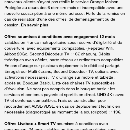
nouveaux clients n’ayant pas résilié le service Orange Maison
Protégée au cours des 6 derniers mois et incompatible avec une
nouvelle souscription à une même adresse. Perte de la remise en
cas de résiliation d’une des offres, de déménagement ou de
cession.
En savoir plus
.
Offres soumises à conditions avec engagement 12 mois
valables en France métropolitaine sous réserve d’éligibilité et de
couverture, avec équipements compatibles. (Répéteur Wifi,
Airbox 20Go, Second Décodeur TV : 10€ chacun). Débits
théoriques avec câbles, carte réseau et ordinateurs compatibles.
En cas d’usage sur plusieurs équipements le débit est partagé.
Enregistreur Multi-écrans, Second Décodeur TV, options avec
activations nécessaires. TV d’Orange sur mobile et tablette :
accès au Bouquet Basic. Liste des chaînes TV susceptibles
d’évolution. Ne sont pas compris dans le bouquet basic : les
services et contenus payants et sportifs en direct. UHD 4K : avec
TV et contenus compatibles. Frais de construction pour
raccordement ADSL/VDSL, en cas de déplacement technicien
nécessaire (diagnostiqué au moment de la souscription) : 119€.
Offres Livebox + Smart TV
soumises à conditions avec
engagement 24 mois valables en France métropolitaine sous