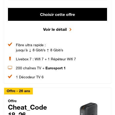
Choisir cette offre
Voir le détail
Fibre ultra rapide :
jusqu'à ↓ 8 Gbit/s ↑ 8 Gbit/s
Livebox 7 : Wifi 7 + 1 Répéteur Wifi 7
200 chaînes TV +
Eurosport 1
1 Décodeur TV 6
Offre - 26 ans
Cheat_Code Fibre_18_26
Offre
Cheat_Code
18_26