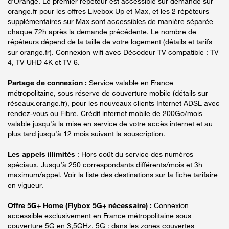
d'Orange. Le premier répéteur est accessible sur demande sur
orange.fr pour les offres Livebox Up et Max, et les 2 répéteurs
supplémentaires sur Max sont accessibles de manière séparée
chaque 72h après la demande précédente. Le nombre de
répéteurs dépend de la taille de votre logement (détails et tarifs
sur orange.fr). Connexion wifi avec Décodeur TV compatible : TV
4, TV UHD 4K et TV 6.
Partage de connexion :
Service valable en France
métropolitaine, sous réserve de couverture mobile (détails sur
réseaux.orange.fr), pour les nouveaux clients Internet ADSL avec
rendez-vous ou Fibre. Crédit internet mobile de 200Go/mois
valable jusqu'à la mise en service de votre accès internet et au
plus tard jusqu'à 12 mois suivant la souscription.
Les appels illimités
: Hors coût du service des numéros
spéciaux. Jusqu’à 250 correspondants différents/mois et 3h
maximum/appel. Voir la liste des destinations sur la fiche tarifaire
en vigueur.
Offre 5G+ Home (Flybox 5G+ nécessaire) :
Connexion
accessible exclusivement en France métropolitaine sous
couverture 5G en 3,5GHz. 5G : dans les zones couvertes