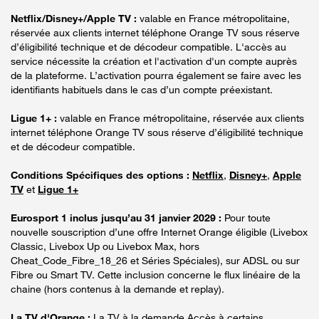
Netflix/Disney+/Apple TV :
valable en France métropolitaine,
réservée aux clients internet téléphone Orange TV sous réserve
d’éligibilité technique et de décodeur compatible. L'accès au
service nécessite la création et l'activation d'un compte auprès
de la plateforme. L’activation pourra également se faire avec les
identifiants habituels dans le cas d’un compte préexistant.
Ligue 1+ :
valable en France métropolitaine, réservée aux clients
internet téléphone Orange TV sous réserve d’éligibilité technique
et de décodeur compatible.
Conditions Spécifiques des options :
Netflix
,
Disney+
,
Apple
TV
et
Ligue 1+
Eurosport 1 inclus jusqu’au 31 janvier 2029 :
Pour toute
nouvelle souscription d’une offre Internet Orange éligible (Livebox
Classic, Livebox Up ou Livebox Max, hors
Cheat_Code_Fibre_18_26 et Séries Spéciales), sur ADSL ou sur
Fibre ou Smart TV. Cette inclusion concerne le flux linéaire de la
chaine (hors contenus à la demande et replay).
La TV d'Orange :
La TV à la demande Accès à certains