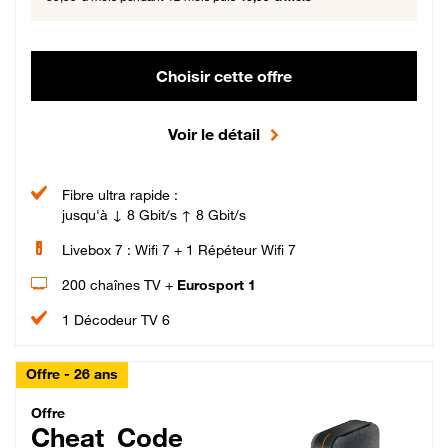
Choisir cette offre
Voir le détail
Fibre ultra rapide :
jusqu'à ↓ 8 Gbit/s ↑ 8 Gbit/s
Livebox 7 : Wifi 7 + 1 Répéteur Wifi 7
200 chaînes TV +
Eurosport 1
1 Décodeur TV 6
Offre - 26 ans
Cheat_Code Fibre_18_26
Offre
Cheat_Code