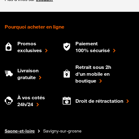
Pourquoi acheter en ligne
Promos
Paiement
exclusives
100% sécurisé
Retrait sous 2h
Livraison
d'un mobile en
gratuite
boutique
À vos cotés
Droit de rétractation
24h/24
Internet fibre
Boutique Orange
Bourgogne-franche-comte
Saone-et-loire
Savigny-sur-grosne