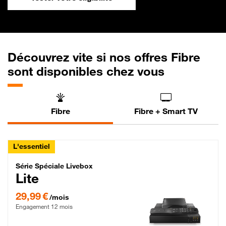
Découvrez vite si nos offres Fibre
sont disponibles chez vous
Fibre
Fibre + Smart TV
L'essentiel
Série Spéciale Livebox Lite Fibre
Série Spéciale Livebox
Lite
29,99 € par mois , Engagement 12 mois
29,99 €
/mois
Engagement 12 mois