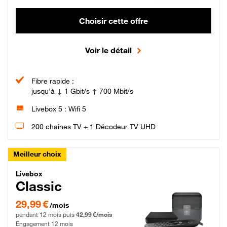
Choisir cette offre
Voir le détail
Fibre rapide :
jusqu'à ↓ 1 Gbit/s ↑ 700 Mbit/s
Livebox 5 : Wifi 5
200 chaînes TV + 1 Décodeur TV UHD
Meilleur choix
Livebox Classic Fibre
Livebox
Classic
29,99 € par mois pendant 12 mois puis 42,99 € par mois, Engagement 12 moi
29,99 €
/mois
pendant 12 mois puis
42,99 €/mois
Engagement 12 mois