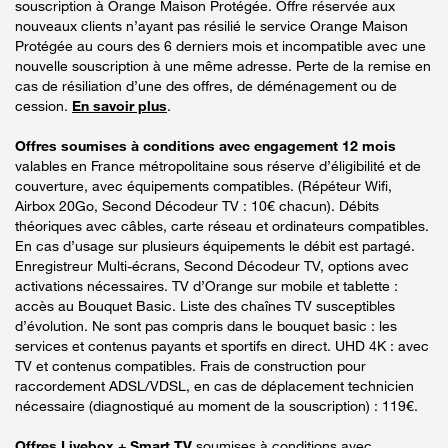
souscription à Orange Maison Protégée. Offre réservée aux
nouveaux clients n’ayant pas résilié le service Orange Maison
Protégée au cours des 6 derniers mois et incompatible avec une
nouvelle souscription à une même adresse. Perte de la remise en
cas de résiliation d’une des offres, de déménagement ou de
cession.
En savoir plus
.
Offres soumises à conditions avec engagement 12 mois
valables en France métropolitaine sous réserve d’éligibilité et de
couverture, avec équipements compatibles. (Répéteur Wifi,
Airbox 20Go, Second Décodeur TV : 10€ chacun). Débits
théoriques avec câbles, carte réseau et ordinateurs compatibles.
En cas d’usage sur plusieurs équipements le débit est partagé.
Enregistreur Multi-écrans, Second Décodeur TV, options avec
activations nécessaires. TV d’Orange sur mobile et tablette :
accès au Bouquet Basic. Liste des chaînes TV susceptibles
d’évolution. Ne sont pas compris dans le bouquet basic : les
services et contenus payants et sportifs en direct. UHD 4K : avec
TV et contenus compatibles. Frais de construction pour
raccordement ADSL/VDSL, en cas de déplacement technicien
nécessaire (diagnostiqué au moment de la souscription) : 119€.
Offres Livebox + Smart TV
soumises à conditions avec