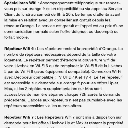
Spécialistes Wifi
: Accompagnement téléphonique sur rendez-
vous pris sur orange.fr selon disponibilité ou via appel au Service
Client du lundi au samedi de 8h à 20h. Le temps d’attente avant
la mise en relation avec un conseiller est gratuit depuis les
réseaux Orange. Le service est gratuit et l’appel est au prix d’une
communication normale selon l’offre détenue, ou décompté du
forfait mobile.
Répéteur Wifi 6
: Les répéteurs restent la propriété d’Orange. Le
nombre de répéteurs nécessaires dépend de la taille de votre
logement. Le répéteur permet d’étendre la couverture wifi de
votre Livebox en Wi-Fi 6 ou de remplacer le Wi-Fi 5 de la Livebox
5 par du Wi-Fi 6 (avec équipement compatible). Connexion Wi-Fi
avec Décodeur compatible : TV UHD 4K et TV 4. Le 1er répéteur
est accessible sur demande sur orange.fr pour les offres Up et
Max, et les 2 répéteurs supplémentaires sur Max sont
accessibles de manière séparée chaque 72h après la demande
précédente. L’accès aux répéteurs n’est pas cumulable avec les
répéteurs accessibles via les autres offres.
Répéteur Wifi 7
: Les Répéteurs Wifi 7 sont mis à disposition sur
demande pour les offres Livebox Up et Max et restent la propriété