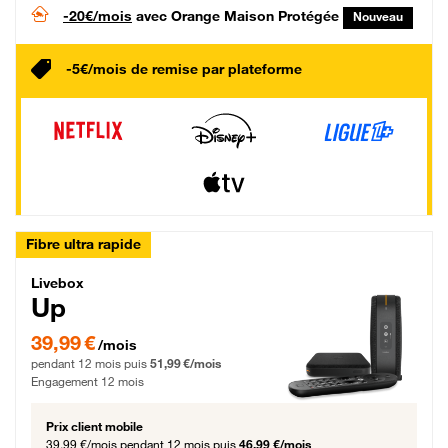
-20€/mois
avec Orange Maison Protégée
Nouveau
-5€/mois de remise par plateforme
Fibre ultra rapide
Livebox Up Fibre
Livebox
Up
39,99 € par mois pendant 12 mois puis 51,99 € par mois, Engagement 12 moi
39,99 €
/mois
pendant 12 mois puis
51,99 €/mois
Engagement 12 mois
Prix client mobile
39,99 €/mois
pendant 12 mois puis
46,99 €/mois