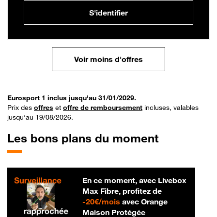
S'identifier
Voir moins d'offres
Eurosport 1 inclus jusqu'au 31/01/2029.
Prix des
offres
et
offre de remboursement
incluses, valables
jusqu’au 19/08/2026.
Les bons plans du moment
En ce moment, avec Livebox
Max Fibre, profitez de
20 € par mois
-
20€/mois
avec Orange
Maison Protégée