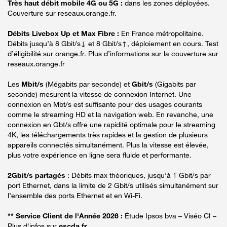
Très haut débit mobile 4G ou 5G :
dans les zones déployées.
Couverture sur reseaux.orange.fr.
Débits Livebox Up et Max Fibre :
En France métropolitaine.
Débits jusqu’à 8 Gbit/s↓ et 8 Gbit/s↑, déploiement en cours. Test
d’éligibilité sur orange.fr. Plus d’informations sur la couverture sur
reseaux.orange.fr
Les
Mbit/s
(Mégabits par seconde) et
Gbit/s
(Gigabits par
seconde) mesurent la vitesse de connexion Internet. Une
connexion en Mbt/s est suffisante pour des usages courants
comme le streaming HD et la navigation web. En revanche, une
connexion en Gbt/s offre une rapidité optimale pour le streaming
4K, les téléchargements très rapides et la gestion de plusieurs
appareils connectés simultanément. Plus la vitesse est élevée,
plus votre expérience en ligne sera fluide et performante.
2Gbit/s partagés
: Débits max théoriques, jusqu’à 1 Gbit/s par
port Ethernet, dans la limite de 2 Gbit/s utilisés simultanément sur
l’ensemble des ports Ethernet et en Wi-Fi.
** Service Client de l'Année 2026 :
Étude Ipsos bva – Viséo CI –
Plus d'infos sur
escda.fr