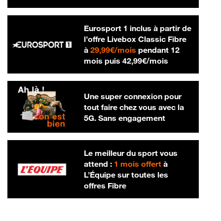
Eurosport 1 inclus à partir de
l’offre Livebox Classic Fibre
29,99 € par mois
à
29,99€/mois
pendant 12
42,99 € par m
mois puis
42,99€/mois
Une super connexion pour
tout faire chez vous avec la
5G. Sans engagement
Le meilleur du sport vous
attend :
1 mois offert
à
L’Équipe sur toutes les
offres Fibre