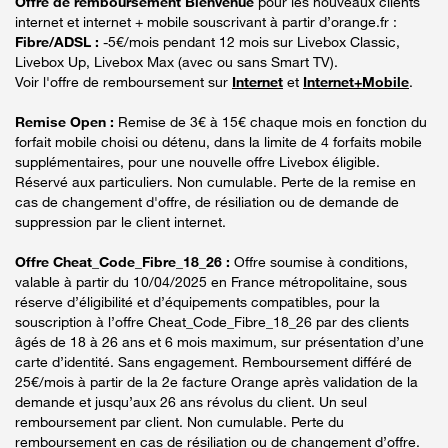
Offre de remboursement Bienvenue
pour les nouveaux clients
internet et internet + mobile souscrivant à partir d’orange.fr :
Fibre/ADSL :
-5€/mois pendant 12 mois sur Livebox Classic,
Livebox Up, Livebox Max (avec ou sans Smart TV).
Voir l'offre de remboursement sur
Internet
et
Internet+Mobile
.
Remise Open :
Remise de 3€ à 15€ chaque mois en fonction du
forfait mobile choisi ou détenu, dans la limite de 4 forfaits mobile
supplémentaires, pour une nouvelle offre Livebox éligible.
Réservé aux particuliers. Non cumulable. Perte de la remise en
cas de changement d'offre, de résiliation ou de demande de
suppression par le client internet.
Offre Cheat_Code_Fibre_18_26 :
Offre soumise à conditions,
valable à partir du 10/04/2025 en France métropolitaine, sous
réserve d’éligibilité et d’équipements compatibles, pour la
souscription à l’offre Cheat_Code_Fibre_18_26 par des clients
âgés de 18 à 26 ans et 6 mois maximum, sur présentation d’une
carte d’identité. Sans engagement. Remboursement différé de
25€/mois à partir de la 2e facture Orange après validation de la
demande et jusqu’aux 26 ans révolus du client. Un seul
remboursement par client. Non cumulable. Perte du
remboursement en cas de résiliation ou de changement d’offre.