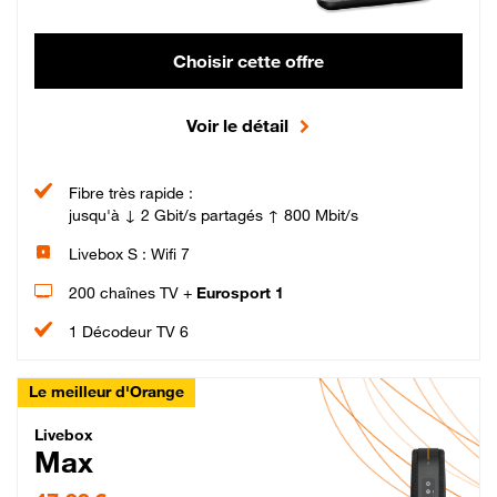
Choisir cette offre
Voir le détail
Fibre très rapide :
jusqu'à ↓ 2 Gbit/s partagés ↑ 800 Mbit/s
Livebox S : Wifi 7
200 chaînes TV +
Eurosport 1
1 Décodeur TV 6
Le meilleur d'Orange
Livebox Max Fibre
Livebox
Max
47,99 € par mois pendant 12 mois puis 57,99 € par mois, Engagement 12 moi