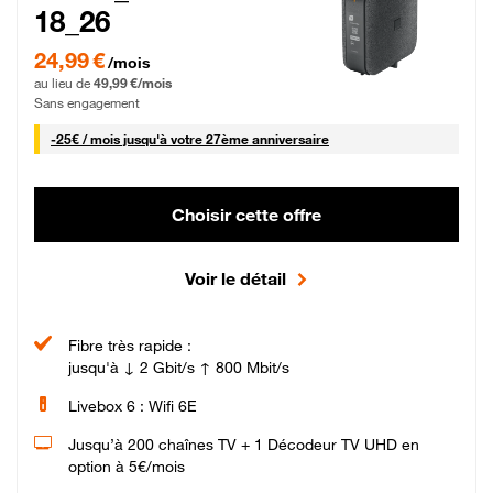
18_26
24,99 € par mois pendant 0 mois puis 49,99 € par mois, Sans engagement
24,99 €
/mois
au lieu de
49,99 €/mois
Sans engagement
25 € par mois
-
25€ / mois
jusqu'à votre 27ème anniversaire
Choisir cette offre
Voir le détail
Fibre très rapide :
jusqu'à ↓ 2 Gbit/s ↑ 800 Mbit/s
Livebox 6 : Wifi 6E
Jusqu’à 200 chaînes TV + 1 Décodeur TV UHD en
option à 5€/mois