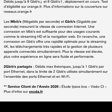
Débits jusqu’à 8 Gbit/s↓ et 8 Gbit/s↑, déploiement en cours. Test
d’éligibilité sur orange.fr. Plus d’informations sur la couverture sur
reseaux.orange.fr
Les
Mbit/s
(Mégabits par seconde) et
Gbit/s
(Gigabits par
seconde) mesurent la vitesse de connexion Internet. Une
connexion en Mbt/s est suffisante pour des usages courants
comme le streaming HD et la navigation web. En revanche, une
connexion en Gbt/s offre une rapidité optimale pour le streaming
4K, les téléchargements très rapides et la gestion de plusieurs
appareils connectés simultanément. Plus la vitesse est élevée,
plus votre expérience en ligne sera fluide et performante.
2Gbit/s partagés
: Débits max théoriques, jusqu’à 1 Gbit/s par
port Ethernet, dans la limite de 2 Gbit/s utilisés simultanément sur
l’ensemble des ports Ethernet et en Wi-Fi.
** Service Client de l'Année 2026 :
Étude Ipsos bva – Viséo CI –
Plus d'infos sur
escda.fr