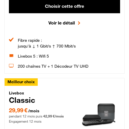
Choisir cette offre
Voir le détail
Fibre rapide :
jusqu'à ↓ 1 Gbit/s ↑ 700 Mbit/s
Livebox 5 : Wifi 5
200 chaînes TV + 1 Décodeur TV UHD
Meilleur choix
Livebox Classic Fibre
Livebox
Classic
29,99 € par mois pendant 12 mois puis 42,99 € par mois, Engagement 12 moi
29,99 €
/mois
pendant 12 mois puis
42,99 €/mois
Engagement 12 mois