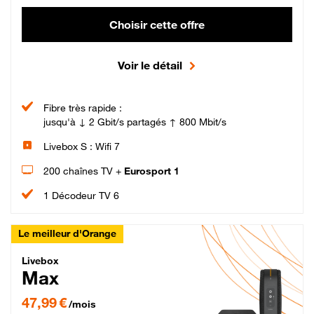
Choisir cette offre
Voir le détail
Fibre très rapide :
jusqu'à ↓ 2 Gbit/s partagés ↑ 800 Mbit/s
Livebox S : Wifi 7
200 chaînes TV +
Eurosport 1
1 Décodeur TV 6
Le meilleur d'Orange
Livebox Max Fibre
Livebox
Max
47,99 € par mois pendant 12 mois puis 57,99 € par mois, Engagement 12 moi
47,99 €
/mois