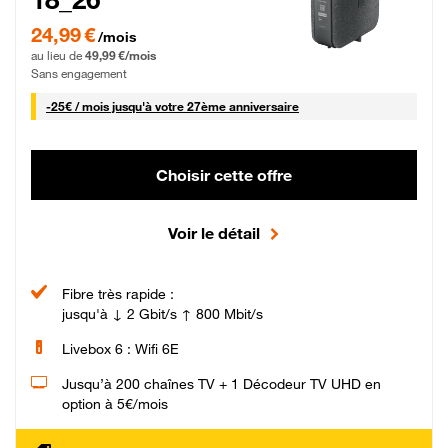
24,99 € par mois pendant 0 mois puis 49,99 € par mois, Sans engagement
24,99 €
/mois
au lieu de
49,99 €/mois
Sans engagement
25 € par mois
-
25€ / mois
jusqu'à votre 27ème anniversaire
Choisir cette offre
Voir le détail
Fibre très rapide :
jusqu'à ↓ 2 Gbit/s ↑ 800 Mbit/s
Livebox 6 : Wifi 6E
Jusqu’à 200 chaînes TV + 1 Décodeur TV UHD en
option à 5€/mois