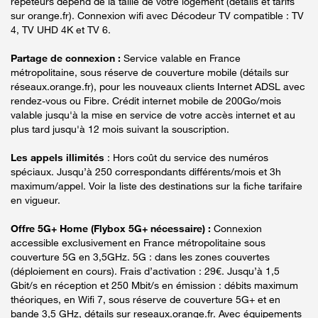
répéteurs dépend de la taille de votre logement (détails et tarifs
sur orange.fr). Connexion wifi avec Décodeur TV compatible : TV
4, TV UHD 4K et TV 6.
Partage de connexion :
Service valable en France
métropolitaine, sous réserve de couverture mobile (détails sur
réseaux.orange.fr), pour les nouveaux clients Internet ADSL avec
rendez-vous ou Fibre. Crédit internet mobile de 200Go/mois
valable jusqu'à la mise en service de votre accès internet et au
plus tard jusqu'à 12 mois suivant la souscription.
Les appels illimités
: Hors coût du service des numéros
spéciaux. Jusqu’à 250 correspondants différents/mois et 3h
maximum/appel. Voir la liste des destinations sur la fiche tarifaire
en vigueur.
Offre 5G+ Home (Flybox 5G+ nécessaire) :
Connexion
accessible exclusivement en France métropolitaine sous
couverture 5G en 3,5GHz. 5G : dans les zones couvertes
(déploiement en cours). Frais d’activation : 29€. Jusqu’à 1,5
Gbit/s en réception et 250 Mbit/s en émission : débits maximum
théoriques, en Wifi 7, sous réserve de couverture 5G+ et en
bande 3,5 GHz, détails sur reseaux.orange.fr. Avec équipements