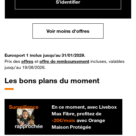
S'identifier
Voir moins d'offres
Eurosport 1 inclus jusqu'au 31/01/2029.
Prix des
offres
et
offre de remboursement
incluses, valables
jusqu’au 19/08/2026.
Les bons plans du moment
En ce moment, avec Livebox
Max Fibre, profitez de
20 € par mois
-
20€/mois
avec Orange
Maison Protégée