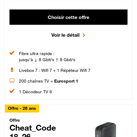
Choisir cette offre
Voir le détail
Fibre ultra rapide :
jusqu'à ↓ 8 Gbit/s ↑ 8 Gbit/s
Livebox 7 : Wifi 7 + 1 Répéteur Wifi 7
200 chaînes TV +
Eurosport 1
1 Décodeur TV 6
Offre - 26 ans
Cheat_Code Fibre_18_26
Offre
Cheat_Code
18_26