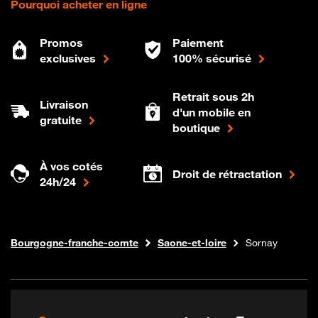
Pourquoi acheter en ligne
Promos
Paiement
exclusives
100% sécurisé
Retrait sous 2h
Livraison
d'un mobile en
gratuite
boutique
À vos cotés
Droit de rétractation
24h/24
Internet fibre
Boutique Orange
Bourgogne-franche-comte
Saone-et-loire
Sornay