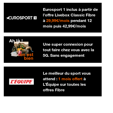
Eurosport 1 inclus à partir de
l’offre Livebox Classic Fibre
29,99 € par mois
à
29,99€/mois
pendant 12
42,99 € par m
mois puis
42,99€/mois
Une super connexion pour
tout faire chez vous avec la
5G. Sans engagement
Le meilleur du sport vous
attend :
1 mois offert
à
L’Équipe sur toutes les
offres Fibre