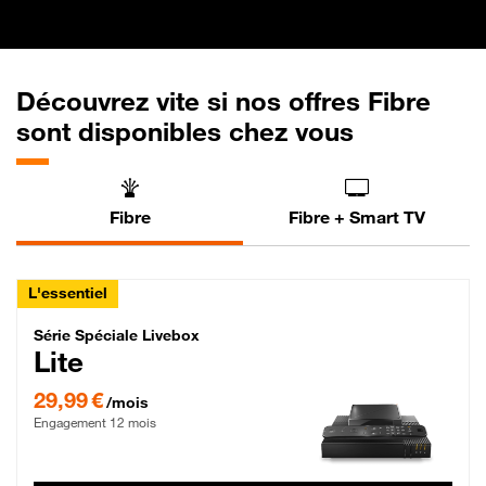
Découvrez vite si nos offres Fibre
sont disponibles chez vous
Fibre
Fibre + Smart TV
L'essentiel
Série Spéciale Livebox Lite Fibre
Série Spéciale Livebox
Lite
29,99 € par mois , Engagement 12 mois
29,99 €
/mois
Engagement 12 mois