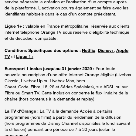
service nécessite la création et l'activation d'un compte auprès
de la plateforme. L’activation pourra également se faire avec les
identifiants habituels dans le cas d’un compte préexistant.
Ligue 1+ :
valable en France métropolitaine, réservée aux clients
internet téléphone Orange TV sous réserve d’éligibilité technique
et de décodeur compatible.
Conditions Spécifiques des options :
Netflix
,
Disney+
,
Apple
TV
et
Ligue 1+
Eurosport 1 inclus jusqu’au 31 janvier 2029 :
Pour toute
nouvelle souscription d’une offre Internet Orange éligible (Livebox
Classic, Livebox Up ou Livebox Max, hors
Cheat_Code_Fibre_18_26 et Séries Spéciales), sur ADSL ou sur
Fibre ou Smart TV. Cette inclusion concerne le flux linéaire de la
chaine (hors contenus à la demande et replay).
La TV d'Orange :
La TV à la demande Accès à certains
programmes (hors films) à partir du lendemain de la diffusion
(hors programmes de Disney Channel disponibles le lundi suivant
la diffusion) pendant une période de 7 à 30 jours (selon le
programme).