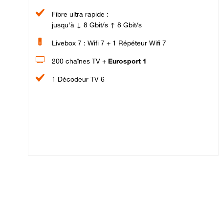
Fibre ultra rapide :
jusqu'à ↓ 8 Gbit/s ↑ 8 Gbit/s
Livebox 7 : Wifi 7 + 1 Répéteur Wifi 7
200 chaînes TV +
Eurosport 1
1 Décodeur TV 6