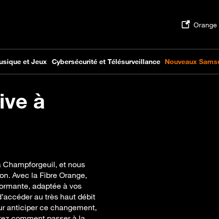
ive à
 à Champforgeuil, et nous
n. Avec la Fibre Orange,
rformante, adaptée à vos
’accéder au très haut débit
ur anticiper ce changement,
uvrez comment passer à la