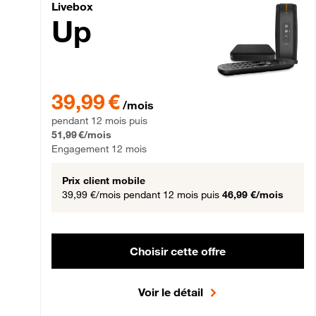
Livebox Up Fibre
Livebox
Up
39,99 € par mois pendant 12 mois puis 51,99 € par mois,
39,99 €
/mois
pendant 12 mois puis
51,99 €/mois
Engagement 12 mois
Prix client mobile
39,99 €/mois
pendant 12 mois puis
46,99 €/mois
Choisir cette offre
Voir le détail