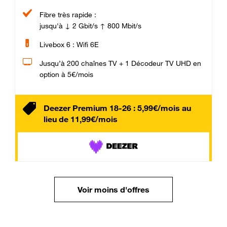
Fibre très rapide :
jusqu'à ↓ 2 Gbit/s ↑ 800 Mbit/s
Livebox 6 : Wifi 6E
Jusqu’à 200 chaînes TV + 1 Décodeur TV UHD en
option à 5€/mois
Deezer Premium 18-26 : 5,99€/mois au
lieu de 11,99€/mois
Voir moins d'offres