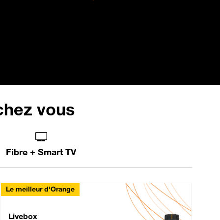
 chez vous
Fibre + Smart TV
Le meilleur d'Orange
Livebox Max Fibre
Livebox