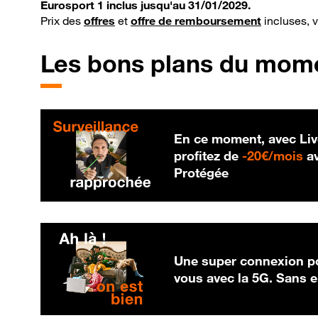
Eurosport 1 inclus jusqu'au 31/01/2029.
Prix des
offres
et
offre de remboursement
incluses, 
Les bons plans du mom
En ce moment, avec Liv
20
profitez de
-
20€/mois
av
Protégée
Une super connexion po
vous avec la 5G. Sans