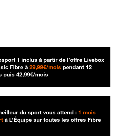
sport 1 inclus à partir de l’offre Livebox
29,99 € par mois
sic Fibre à
29,99€/mois
pendant 12
42,99 € par mois
s puis
42,99€/mois
eilleur du sport vous attend :
1 mois
rt
à L’Équipe sur toutes les offres Fibre