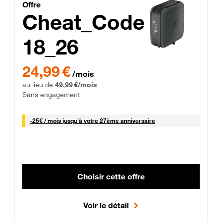
Cheat_Code Fibre_18_26
Offre
Cheat_Code
18_26
 Engagement 12 mois
24,99 € par mois pendant 0 mois puis 49,99 € par mois, Sans 
24,99 €
/mois
au lieu de
49,99 €/mois
Sans engagement
25 € par mois
-
25€ / mois
jusqu'à votre 27ème anniversaire
Choisir cette offre
Voir le détail