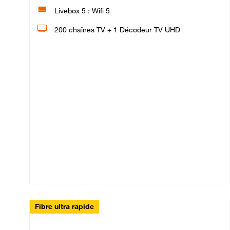
Livebox 5 : Wifi 5
200 chaînes TV + 1 Décodeur TV UHD
Fibre ultra rapide