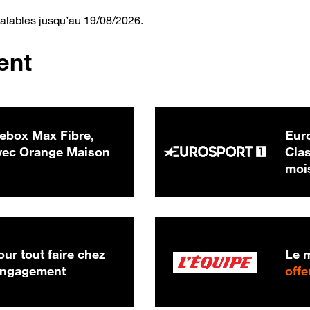
valables jusqu’au 19/08/2026.
ent
ebox Max Fibre,
Euro
 € par mois
ec Orange Maison
Clas
moi
ur tout faire chez
Le m
 engagement
offe