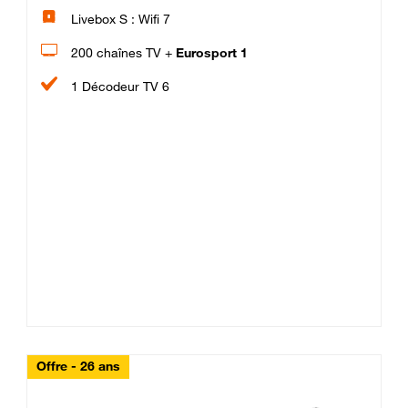
Livebox S : Wifi 7
200 chaînes TV +
Eurosport 1
1 Décodeur TV 6
Offre - 26 ans