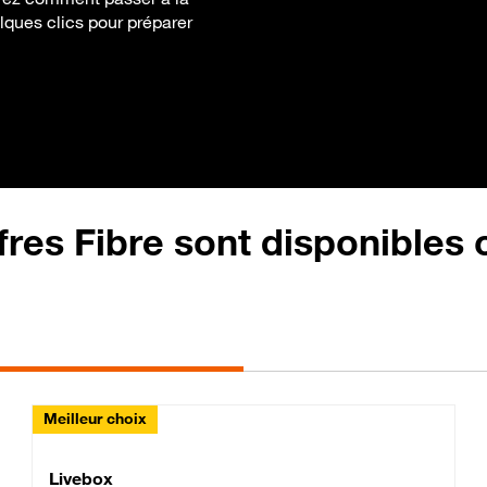
uelques clics pour préparer
fres Fibre sont disponibles
Meilleur choix
Lite Fibre
Livebox Classic Fibre
Livebox