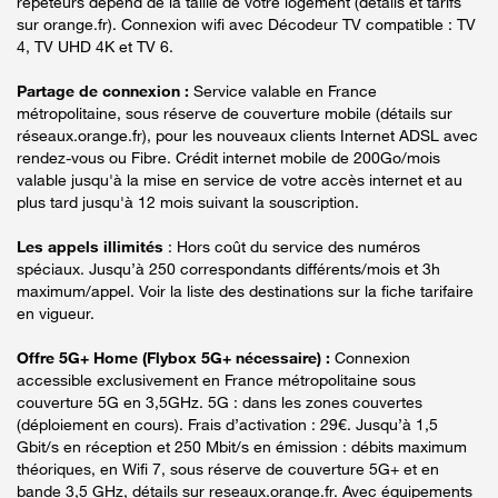
répéteurs dépend de la taille de votre logement (détails et tarifs
sur orange.fr). Connexion wifi avec Décodeur TV compatible : TV
4, TV UHD 4K et TV 6.
Partage de connexion :
Service valable en France
métropolitaine, sous réserve de couverture mobile (détails sur
réseaux.orange.fr), pour les nouveaux clients Internet ADSL avec
rendez-vous ou Fibre. Crédit internet mobile de 200Go/mois
valable jusqu'à la mise en service de votre accès internet et au
plus tard jusqu'à 12 mois suivant la souscription.
Les appels illimités
: Hors coût du service des numéros
spéciaux. Jusqu’à 250 correspondants différents/mois et 3h
maximum/appel. Voir la liste des destinations sur la fiche tarifaire
en vigueur.
Offre 5G+ Home (Flybox 5G+ nécessaire) :
Connexion
accessible exclusivement en France métropolitaine sous
couverture 5G en 3,5GHz. 5G : dans les zones couvertes
(déploiement en cours). Frais d’activation : 29€. Jusqu’à 1,5
Gbit/s en réception et 250 Mbit/s en émission : débits maximum
théoriques, en Wifi 7, sous réserve de couverture 5G+ et en
bande 3,5 GHz, détails sur reseaux.orange.fr. Avec équipements