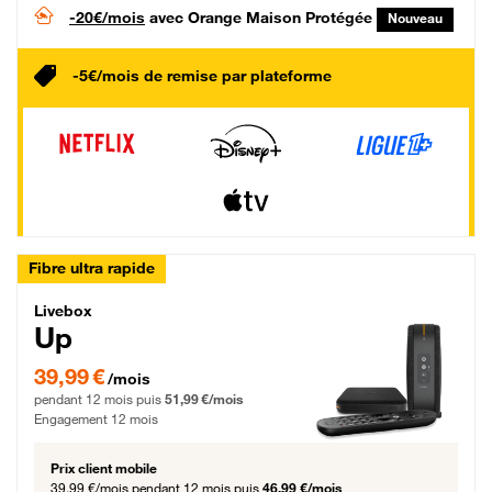
-20€/mois
avec Orange Maison Protégée
Nouveau
-5€/mois de remise par plateforme
Fibre ultra rapide
Livebox Up Fibre
Livebox
Up
39,99 € par mois pendant 12 mois puis 51,99 € par mois, Engagement 12 moi
39,99 €
/mois
pendant 12 mois puis
51,99 €/mois
Engagement 12 mois
Prix client mobile
39,99 €/mois
pendant 12 mois puis
46,99 €/mois