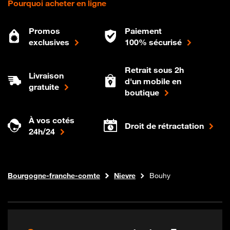
Pourquoi acheter en ligne
Promos
Paiement
exclusives
100% sécurisé
Retrait sous 2h
Livraison
d'un mobile en
gratuite
boutique
À vos cotés
Droit de rétractation
24h/24
Internet fibre
Boutique Orange
Bourgogne-franche-comte
Nievre
Bouhy