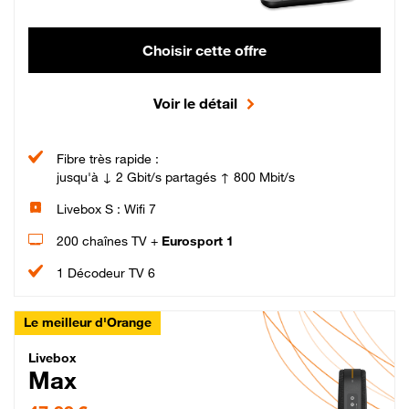
Choisir cette offre
Voir le détail
Fibre très rapide :
jusqu'à ↓ 2 Gbit/s partagés ↑ 800 Mbit/s
Livebox S : Wifi 7
200 chaînes TV +
Eurosport 1
1 Décodeur TV 6
Le meilleur d'Orange
Livebox Max Fibre
Livebox
Max
47,99 € par mois pendant 12 mois puis 57,99 € par mois, Engagement 12 moi