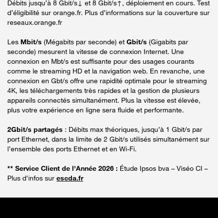
Débits jusqu’à 8 Gbit/s↓ et 8 Gbit/s↑, déploiement en cours. Test
d’éligibilité sur orange.fr. Plus d’informations sur la couverture sur
reseaux.orange.fr
Les
Mbit/s
(Mégabits par seconde) et
Gbit/s
(Gigabits par
seconde) mesurent la vitesse de connexion Internet. Une
connexion en Mbt/s est suffisante pour des usages courants
comme le streaming HD et la navigation web. En revanche, une
connexion en Gbt/s offre une rapidité optimale pour le streaming
4K, les téléchargements très rapides et la gestion de plusieurs
appareils connectés simultanément. Plus la vitesse est élevée,
plus votre expérience en ligne sera fluide et performante.
2Gbit/s partagés
: Débits max théoriques, jusqu’à 1 Gbit/s par
port Ethernet, dans la limite de 2 Gbit/s utilisés simultanément sur
l’ensemble des ports Ethernet et en Wi-Fi.
** Service Client de l'Année 2026 :
Étude Ipsos bva – Viséo CI –
Plus d'infos sur
escda.fr