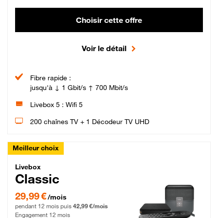
Choisir cette offre
Voir le détail
Fibre rapide :
jusqu'à ↓ 1 Gbit/s ↑ 700 Mbit/s
Livebox 5 : Wifi 5
200 chaînes TV + 1 Décodeur TV UHD
Meilleur choix
Livebox Classic Fibre
Livebox
Classic
29,99 € par mois pendant 12 mois puis 42,99 € par mois, Engagement 12 moi
29,99 €
/mois
pendant 12 mois puis
42,99 €/mois
Engagement 12 mois