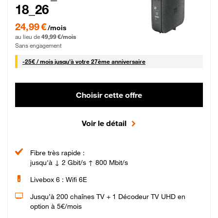
18_26
24,99 € par mois pendant 0 mois puis 49,99 € par mois, Sans engagement
24,99 €
/mois
au lieu de
49,99 €/mois
Sans engagement
25 € par mois
-
25€ / mois
jusqu'à votre 27ème anniversaire
Choisir cette offre
Voir le détail
Fibre très rapide :
jusqu'à ↓ 2 Gbit/s ↑ 800 Mbit/s
Livebox 6 : Wifi 6E
Jusqu’à 200 chaînes TV + 1 Décodeur TV UHD en
option à 5€/mois