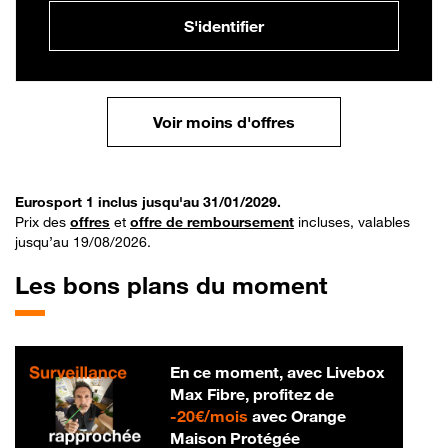
S'identifier
Voir moins d'offres
Eurosport 1 inclus jusqu'au 31/01/2029.
Prix des
offres
et
offre de remboursement
incluses, valables
jusqu’au 19/08/2026.
Les bons plans du moment
En ce moment, avec Livebox
Max Fibre, profitez de
20 € par mois
-
20€/mois
avec Orange
Maison Protégée