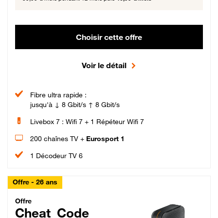
Choisir cette offre
Voir le détail
Fibre ultra rapide :
jusqu'à ↓ 8 Gbit/s ↑ 8 Gbit/s
Livebox 7 : Wifi 7 + 1 Répéteur Wifi 7
200 chaînes TV +
Eurosport 1
1 Décodeur TV 6
Offre - 26 ans
Cheat_Code Fibre_18_26
Offre
Cheat_Code