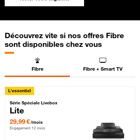
Découvrez vite si nos offres Fibre
sont disponibles chez vous
Fibre
Fibre + Smart TV
L'essentiel
Série Spéciale Livebox Lite Fibre
Série Spéciale Livebox
Lite
29,99 € par mois , Engagement 12 mois
29,99 €
/mois
Engagement 12 mois