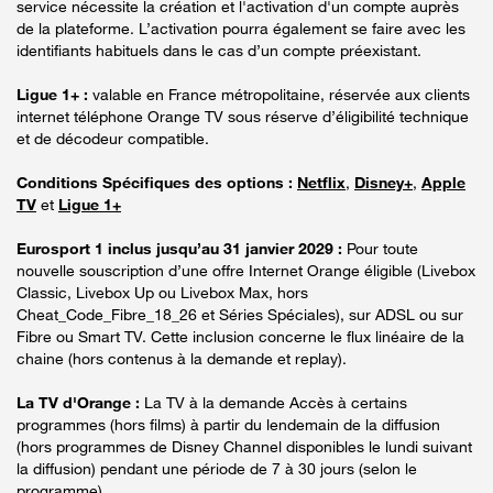
service nécessite la création et l'activation d'un compte auprès
de la plateforme. L’activation pourra également se faire avec les
identifiants habituels dans le cas d’un compte préexistant.
Ligue 1+ :
valable en France métropolitaine, réservée aux clients
internet téléphone Orange TV sous réserve d’éligibilité technique
et de décodeur compatible.
Conditions Spécifiques des options :
Netflix
,
Disney+
,
Apple
TV
et
Ligue 1+
Eurosport 1 inclus jusqu’au 31 janvier 2029 :
Pour toute
nouvelle souscription d’une offre Internet Orange éligible (Livebox
Classic, Livebox Up ou Livebox Max, hors
Cheat_Code_Fibre_18_26 et Séries Spéciales), sur ADSL ou sur
Fibre ou Smart TV. Cette inclusion concerne le flux linéaire de la
chaine (hors contenus à la demande et replay).
La TV d'Orange :
La TV à la demande Accès à certains
programmes (hors films) à partir du lendemain de la diffusion
(hors programmes de Disney Channel disponibles le lundi suivant
la diffusion) pendant une période de 7 à 30 jours (selon le
programme).