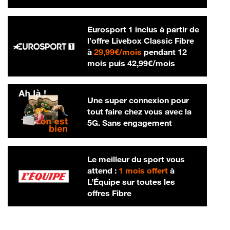
Eurosport 1 inclus à partir de
l’offre Livebox Classic Fibre
29,99 € par mois
à
29,99€/mois
pendant 12
42,99 € par m
mois puis
42,99€/mois
Une super connexion pour
tout faire chez vous avec la
5G. Sans engagement
Le meilleur du sport vous
attend :
1 mois offert
à
L’Équipe sur toutes les
offres Fibre