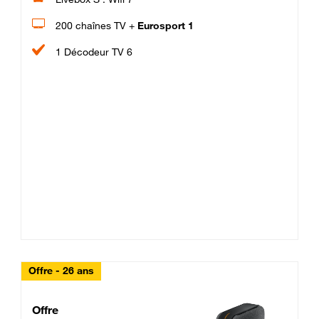
200 chaînes TV +
Eurosport 1
1 Décodeur TV 6
Offre - 26 ans
Cheat_Code Fibre_18_26
Offre