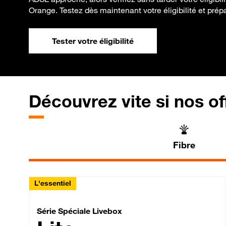
Orange. Testez dès maintenant votre éligibilité et prép
Tester votre éligibilité
Découvrez vite si nos of
Fibre
L'essentiel
Série Spéciale Livebox 
Série Spéciale Livebox