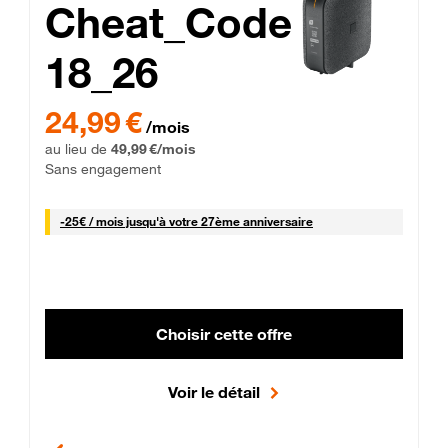
Cheat_Code
18_26
 Engagement 12 mois
24,99 € par mois pendant 0 mois puis 49,99 € par mois, Sans 
24,99 €
/mois
au lieu de
49,99 €/mois
Sans engagement
25 € par mois
-
25€ / mois
jusqu'à votre 27ème anniversaire
Choisir cette offre
Voir le détail