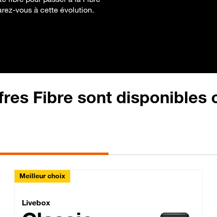
arez-vous à cette évolution.
fres Fibre sont disponibles
Meilleur choix
Lite Fibre
Livebox Classic Fibre
Livebox