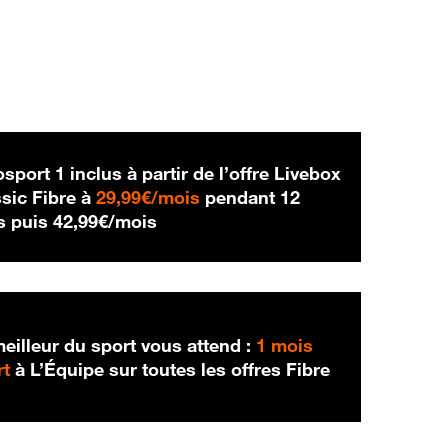
sport 1 inclus à partir de l’offre Livebox
29,99 € par mois
sic Fibre à
29,99€/mois
pendant 12
42,99 € par mois
s puis
42,99€/mois
eilleur du sport vous attend :
1 mois
rt
à L’Équipe sur toutes les offres Fibre