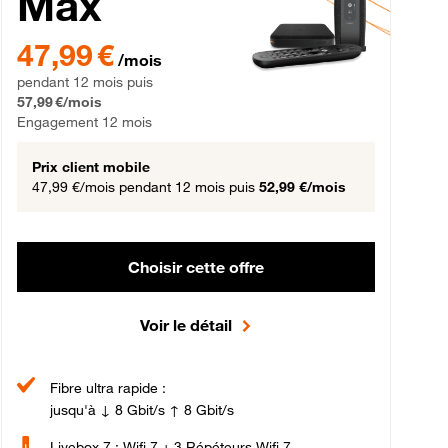
Max
gement 12 mois
47,99 € par mois pendant 12 mois puis 57,99 € par mois, Engageme
47,99 €
/mois
pendant 12 mois puis
57,99 €/mois
Engagement 12 mois
Prix client mobile
47,99 €/mois
pendant 12 mois puis
52,99 €/mois
Choisir cette offre
Voir le détail
Fibre ultra rapide :
jusqu'à ↓ 8 Gbit/s ↑ 8 Gbit/s
Livebox 7 : Wifi 7 + 3 Répéteurs Wifi 7