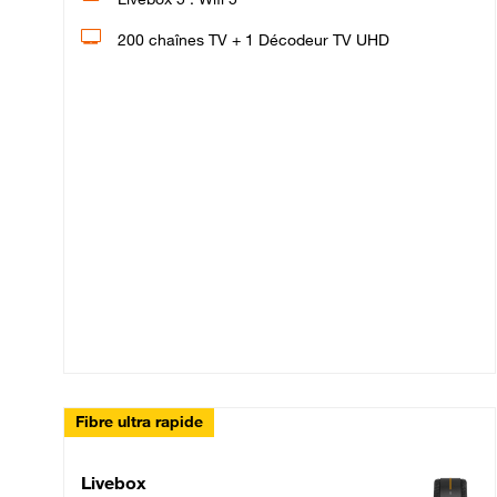
200 chaînes TV + 1 Décodeur TV UHD
Fibre ultra rapide
Livebox Up Fibre
Livebox