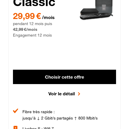
Classic
29,99 € par mois pendant 12 mois puis 42,99 € par mois, Enga
29,99 €
/mois
pendant 12 mois puis
42,99 €/mois
Engagement 12 mois
Choisir cette offre
Voir le détail
Fibre très rapide :
jusqu'à ↓ 2 Gbit/s partagés ↑ 800 Mbit/s
Livebox S : Wifi 7