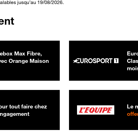
valables jusqu’au 19/08/2026.
ent
ebox Max Fibre,
Euro
 € par mois
ec Orange Maison
Clas
moi
ur tout faire chez
Le m
 engagement
offe