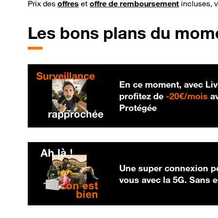
Prix des
offres
et
offre de remboursement
incluses, 
Les bons plans du mom
En ce moment, avec Liv
20
profitez de
-
20€/mois
av
Protégée
Une super connexion po
vous avec la 5G. Sans