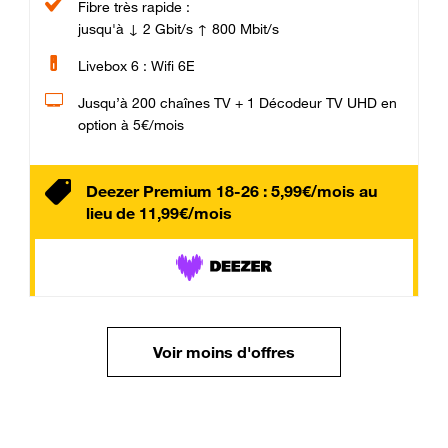
Fibre très rapide :
jusqu'à ↓ 2 Gbit/s ↑ 800 Mbit/s
Livebox 6 : Wifi 6E
Jusqu’à 200 chaînes TV + 1 Décodeur TV UHD en
option à 5€/mois
Deezer Premium 18-26 : 5,99€/mois au
lieu de 11,99€/mois
Voir moins d'offres