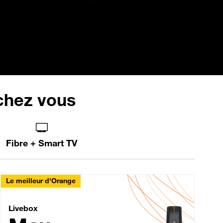
 chez vous
Fibre + Smart TV
Le meilleur d'Orange
Livebox Max Fibre
Livebox