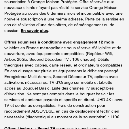
souscription à Orange Maison Protégée. Offre réservée aux
nouveaux clients n’ayant pas résilié le service Orange Maison
Protégée au cours des 6 derniers mois et incompatible avec une
nouvelle souscription à une même adresse. Perte de la remise en
cas de résiliation d’une des offres, de déménagement ou de
cession.
En savoir plus
.
Offres soumises à conditions avec engagement 12 mois
valables en France métropolitaine sous réserve d’éligibilité et de
couverture, avec équipements compatibles. (Répéteur Wifi,
Airbox 20Go, Second Décodeur TV : 10€ chacun). Débits
théoriques avec câbles, carte réseau et ordinateurs compatibles.
En cas d’usage sur plusieurs équipements le débit est partagé.
Enregistreur Multi-écrans, Second Décodeur TV, options avec
activations nécessaires. TV d’Orange sur mobile et tablette :
accès au Bouquet Basic. Liste des chaînes TV susceptibles
d’évolution. Ne sont pas compris dans le bouquet basic : les
services et contenus payants et sportifs en direct. UHD 4K : avec
TV et contenus compatibles. Frais de construction pour
raccordement ADSL/VDSL, en cas de déplacement technicien
nécessaire (diagnostiqué au moment de la souscription) : 119€.
Offres Livebox + Smart TV
soumises à conditions avec