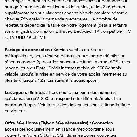
d'Orange. Le premier répéteur est accessible sur demande sur
orange.fr pour les offres Livebox Up et Max, et les 2 répéteurs
supplémentaires sur Max sont accessibles de manière séparée
chaque 72h après la demande précédente. Le nombre de
répéteurs dépend de la taille de votre logement (détails et tarifs
sur orange.fr). Connexion wifi avec Décodeur TV compatible : TV
4, TV UHD 4K et TV 6.
Partage de connexion :
Service valable en France
métropolitaine, sous réserve de couverture mobile (détails sur
réseaux.orange.fr), pour les nouveaux clients Internet ADSL avec
rendez-vous ou Fibre. Crédit internet mobile de 200Go/mois
valable jusqu'à la mise en service de votre accès internet et au
plus tard jusqu'à 12 mois suivant la souscription.
Les appels illimités
: Hors coût du service des numéros
spéciaux. Jusqu’à 250 correspondants différents/mois et 3h
maximum/appel. Voir la liste des destinations sur la fiche tarifaire
en vigueur.
Offre 5G+ Home (Flybox 5G+ nécessaire) :
Connexion
accessible exclusivement en France métropolitaine sous
couverture 5G en 3,5GHz. 5G : dans les zones couvertes