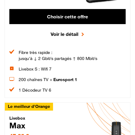
Choisir cette offre
Voir le détail
Fibre très rapide :
jusqu'à ↓ 2 Gbit/s partagés ↑ 800 Mbit/s
Livebox S : Wifi 7
200 chaînes TV +
Eurosport 1
1 Décodeur TV 6
Le meilleur d'Orange
Livebox Max Fibre
Livebox
Max
47,99 € par mois pendant 12 mois puis 57,99 € par mois, Engagement 12 moi