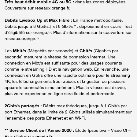
Très haut débit mobile 4G ou 5G :
dans les zones déployées.
Couverture sur reseaux.orange.fr.
Débits Livebox Up et Max Fibre :
En France métropolitaine.
Débits jusqu’à 8 Gbit/s↓ et 8 Gbit/s↑, déploiement en cours. Test
d’éligibilité sur orange.fr. Plus d’informations sur la couverture sur
reseaux.orange.fr
Les
Mbit/s
(Mégabits par seconde) et
Gbit/s
(Gigabits par
seconde) mesurent la vitesse de connexion Internet. Une
connexion en Mbt/s est suffisante pour des usages courants
comme le streaming HD et la navigation web. En revanche, une
connexion en Gbt/s offre une rapidité optimale pour le streaming
4K, les téléchargements très rapides et la gestion de plusieurs
appareils connectés simultanément. Plus la vitesse est élevée,
plus votre expérience en ligne sera fluide et performante.
2Gbit/s partagés
: Débits max théoriques, jusqu’à 1 Gbit/s par
port Ethernet, dans la limite de 2 Gbit/s utilisés simultanément sur
l’ensemble des ports Ethernet et en Wi-Fi.
** Service Client de l'Année 2026 :
Étude Ipsos bva – Viséo CI –
Plus d'infos sur
escda.fr