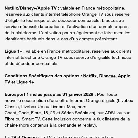
Netflix/Disney+/Apple TV :
valable en France métropolitaine,
réservée aux clients internet téléphone Orange TV sous réserve
d’éligibilité technique et de décodeur compatible. L'accès au
service nécessite la création et l'activation d'un compte auprès
de la plateforme. L’activation pourra également se faire avec les
identifiants habituels dans le cas d’un compte préexistant.
Ligue 1+ :
valable en France métropolitaine, réservée aux clients
internet téléphone Orange TV sous réserve d’éligibilité technique
et de décodeur compatible.
Conditions Spécifiques des options :
Netflix
,
Disney+
,
Apple
TV
et
Ligue 1+
Eurosport 1 inclus jusqu’au 31 janvier 2029 :
Pour toute
nouvelle souscription d’une offre Internet Orange éligible (Livebox
Classic, Livebox Up ou Livebox Max, hors
Cheat_Code_Fibre_18_26 et Séries Spéciales), sur ADSL ou sur
Fibre ou Smart TV. Cette inclusion concerne le flux linéaire de la
chaine (hors contenus à la demande et replay).
La TV d'Orange :
La TV à la demande Accès à certains