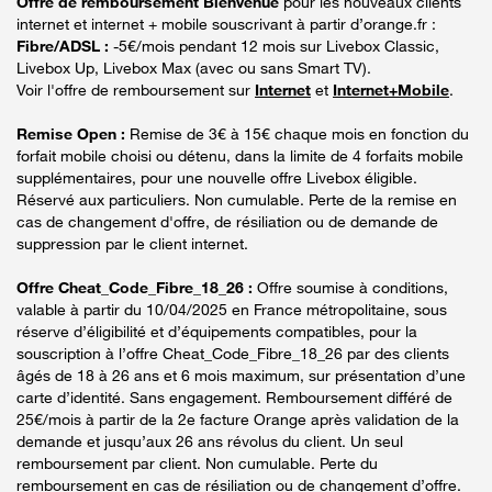
Offre de remboursement Bienvenue
pour les nouveaux clients
internet et internet + mobile souscrivant à partir d’orange.fr :
Fibre/ADSL :
-5€/mois pendant 12 mois sur Livebox Classic,
Livebox Up, Livebox Max (avec ou sans Smart TV).
Voir l'offre de remboursement sur
Internet
et
Internet+Mobile
.
Remise Open :
Remise de 3€ à 15€ chaque mois en fonction du
forfait mobile choisi ou détenu, dans la limite de 4 forfaits mobile
supplémentaires, pour une nouvelle offre Livebox éligible.
Réservé aux particuliers. Non cumulable. Perte de la remise en
cas de changement d'offre, de résiliation ou de demande de
suppression par le client internet.
Offre Cheat_Code_Fibre_18_26 :
Offre soumise à conditions,
valable à partir du 10/04/2025 en France métropolitaine, sous
réserve d’éligibilité et d’équipements compatibles, pour la
souscription à l’offre Cheat_Code_Fibre_18_26 par des clients
âgés de 18 à 26 ans et 6 mois maximum, sur présentation d’une
carte d’identité. Sans engagement. Remboursement différé de
25€/mois à partir de la 2e facture Orange après validation de la
demande et jusqu’aux 26 ans révolus du client. Un seul
remboursement par client. Non cumulable. Perte du
remboursement en cas de résiliation ou de changement d’offre.