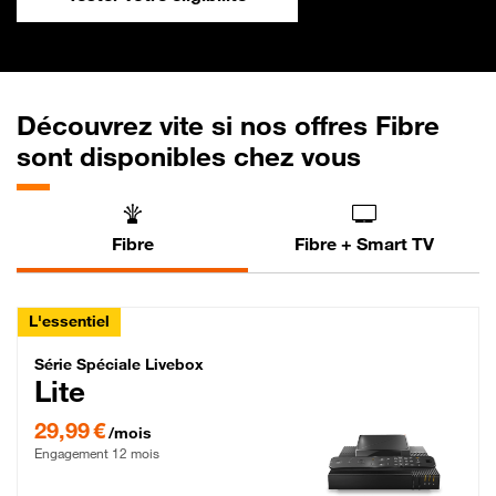
Découvrez vite si nos offres Fibre
sont disponibles chez vous
Fibre
Fibre + Smart TV
L'essentiel
Série Spéciale Livebox Lite Fibre
Série Spéciale Livebox
Lite
29,99 € par mois , Engagement 12 mois
29,99 €
/mois
Engagement 12 mois