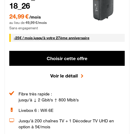
18_26
24,99 € par mois pendant 0 mois puis 49,99 € par mois, Sans engagement
24,99 €
/mois
au lieu de
49,99 €/mois
Sans engagement
25 € par mois
-
25€ / mois
jusqu'à votre 27ème anniversaire
Choisir cette offre
Voir le détail
Fibre très rapide :
jusqu'à ↓ 2 Gbit/s ↑ 800 Mbit/s
Livebox 6 : Wifi 6E
Jusqu’à 200 chaînes TV + 1 Décodeur TV UHD en
option à 5€/mois