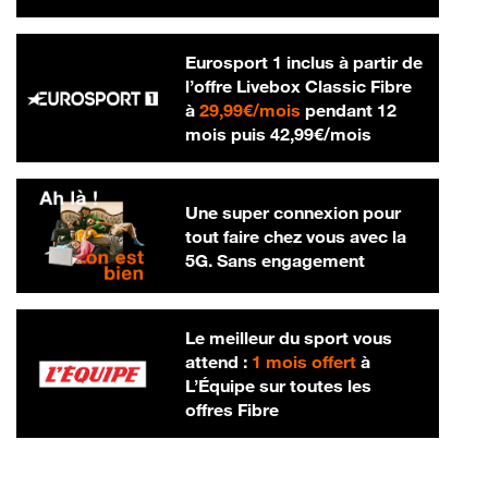
Eurosport 1 inclus à partir de
l’offre Livebox Classic Fibre
29,99 € par mois
à
29,99€/mois
pendant 12
42,99 € par m
mois puis
42,99€/mois
Une super connexion pour
tout faire chez vous avec la
5G. Sans engagement
Le meilleur du sport vous
attend :
1 mois offert
à
L’Équipe sur toutes les
offres Fibre