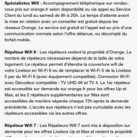
Spécialistes Wifi
: Accompagnement téléphonique sur rendez-
vous pris sur orange.fr selon disponibilité ou via appel au Service
Client du lundi au samedi de 8h à 20h. Le temps d’attente avant
la mise en relation avec un conseiller est gratuit depuis les
réseaux Orange. Le service est gratuit et l’appel est au prix d’une
communication normale selon l’offre détenue, ou décompté du
forfait mobile.
Répéteur Wifi 6
: Les répéteurs restent la propriété d’Orange. Le
nombre de répéteurs nécessaires dépend de la taille de votre
logement. Le répéteur permet d’étendre la couverture wifi de
votre Livebox en Wi-Fi 6 ou de remplacer le Wi-Fi 5 de la Livebox
5 par du Wi-Fi 6 (avec équipement compatible). Connexion Wi-Fi
avec Décodeur compatible : TV UHD 4K et TV 4. Le 1er répéteur
est accessible sur demande sur orange.fr pour les offres Up et
Max, et les 2 répéteurs supplémentaires sur Max sont
accessibles de manière séparée chaque 72h après la demande
précédente. L’accès aux répéteurs n’est pas cumulable avec les
répéteurs accessibles via les autres offres.
Répéteur Wifi 7
: Les Répéteurs Wifi 7 sont mis à disposition sur
demande pour les offres Livebox Up et Max et restent la propriété