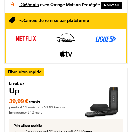
-20€/mois
avec Orange Maison Protégée
Nouveau
-5€/mois de remise par plateforme
Fibre ultra rapide
Livebox Up Fibre
Livebox
Up
39,99 € par mois pendant 12 mois puis 51,99 € par mois, Engagement 12 moi
39,99 €
/mois
pendant 12 mois puis
51,99 €/mois
Engagement 12 mois
Prix client mobile
39,99 €/mois
pendant 12 mois puis
46,99 €/mois