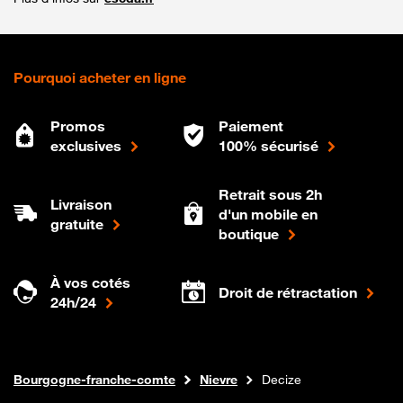
Pourquoi acheter en ligne
Promos
Paiement
exclusives
100% sécurisé
Retrait sous 2h
Livraison
d'un mobile en
gratuite
boutique
À vos cotés
Droit de rétractation
24h/24
Internet fibre
Boutique Orange
Bourgogne-franche-comte
Nievre
Decize