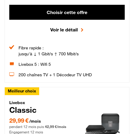
Choisir cette offre
Voir le détail
Fibre rapide :
jusqu'à ↓ 1 Gbit/s ↑ 700 Mbit/s
Livebox 5 : Wifi 5
200 chaînes TV + 1 Décodeur TV UHD
Meilleur choix
Livebox Classic Fibre
Livebox
Classic
29,99 € par mois pendant 12 mois puis 42,99 € par mois, Engagement 12 moi
29,99 €
/mois
pendant 12 mois puis
42,99 €/mois
Engagement 12 mois