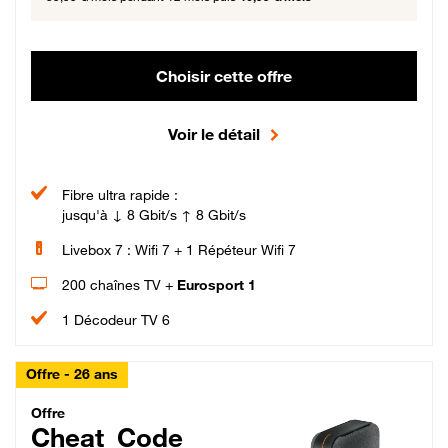
Choisir cette offre
Voir le détail
Fibre ultra rapide :
jusqu'à ↓ 8 Gbit/s ↑ 8 Gbit/s
Livebox 7 : Wifi 7 + 1 Répéteur Wifi 7
200 chaînes TV +
Eurosport 1
1 Décodeur TV 6
Offre - 26 ans
Cheat_Code Fibre_18_26
Offre
Cheat_Code