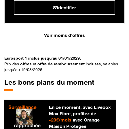
S'identifier
Voir moins d'offres
Eurosport 1 inclus jusqu'au 31/01/2029.
Prix des
offres
et
offre de remboursement
incluses, valables
jusqu’au 19/08/2026.
Les bons plans du moment
En ce moment, avec Livebox
Max Fibre, profitez de
20 € par mois
-
20€/mois
avec Orange
Maison Protégée