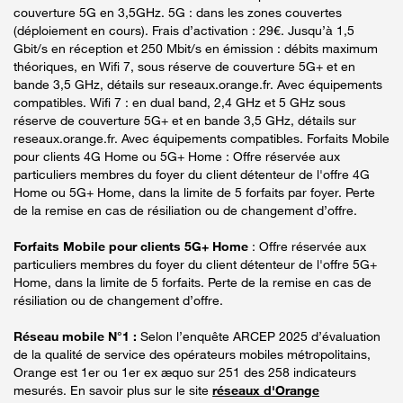
couverture 5G en 3,5GHz. 5G : dans les zones couvertes
(déploiement en cours). Frais d’activation : 29€. Jusqu’à 1,5
Gbit/s en réception et 250 Mbit/s en émission : débits maximum
théoriques, en Wifi 7, sous réserve de couverture 5G+ et en
bande 3,5 GHz, détails sur reseaux.orange.fr. Avec équipements
compatibles. Wifi 7 : en dual band, 2,4 GHz et 5 GHz sous
réserve de couverture 5G+ et en bande 3,5 GHz, détails sur
reseaux.orange.fr. Avec équipements compatibles. Forfaits Mobile
pour clients 4G Home ou 5G+ Home : Offre réservée aux
particuliers membres du foyer du client détenteur de l'offre 4G
Home ou 5G+ Home, dans la limite de 5 forfaits par foyer. Perte
de la remise en cas de résiliation ou de changement d’offre.
Forfaits Mobile pour clients 5G+ Home
: Offre réservée aux
particuliers membres du foyer du client détenteur de l'offre 5G+
Home, dans la limite de 5 forfaits. Perte de la remise en cas de
résiliation ou de changement d’offre.
Réseau mobile N°1 :
Selon l’enquête ARCEP 2025 d’évaluation
de la qualité de service des opérateurs mobiles métropolitains,
Orange est 1er ou 1er ex æquo sur 251 des 258 indicateurs
mesurés. En savoir plus sur le site
réseaux d'Orange