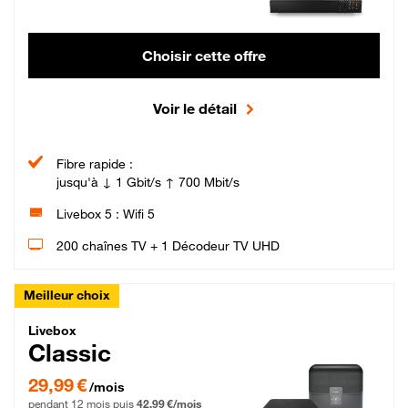
Choisir cette offre
Voir le détail
Fibre rapide :
jusqu'à ↓ 1 Gbit/s ↑ 700 Mbit/s
Livebox 5 : Wifi 5
200 chaînes TV + 1 Décodeur TV UHD
Meilleur choix
Livebox Classic Fibre
Livebox
Classic
29,99 € par mois pendant 12 mois puis 42,99 € par mois, Engagement 12 moi
29,99 €
/mois
pendant 12 mois puis
42,99 €/mois