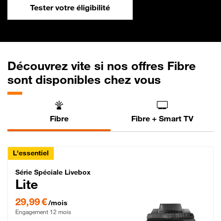
Tester votre éligibilité
Découvrez vite si nos offres Fibre
sont disponibles chez vous
Fibre
Fibre + Smart TV
L'essentiel
Série Spéciale Livebox Lite Fibre
Série Spéciale Livebox
Lite
29,99 € par mois , Engagement 12 mois
29,99 €
/mois
Engagement 12 mois