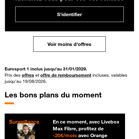
S'identifier
Voir moins d'offres
Eurosport 1 inclus jusqu'au 31/01/2029.
Prix des
offres
et
offre de remboursement
incluses, valables
jusqu’au 19/08/2026.
Les bons plans du moment
En ce moment, avec Livebox
Max Fibre, profitez de
20 € par mois
-
20€/mois
avec Orange