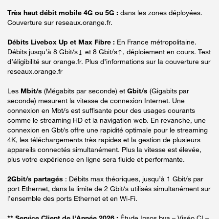
Très haut débit mobile 4G ou 5G :
dans les zones déployées.
Couverture sur reseaux.orange.fr.
Débits Livebox Up et Max Fibre :
En France métropolitaine.
Débits jusqu’à 8 Gbit/s↓ et 8 Gbit/s↑, déploiement en cours. Test
d’éligibilité sur orange.fr. Plus d’informations sur la couverture sur
reseaux.orange.fr
Les
Mbit/s
(Mégabits par seconde) et
Gbit/s
(Gigabits par
seconde) mesurent la vitesse de connexion Internet. Une
connexion en Mbt/s est suffisante pour des usages courants
comme le streaming HD et la navigation web. En revanche, une
connexion en Gbt/s offre une rapidité optimale pour le streaming
4K, les téléchargements très rapides et la gestion de plusieurs
appareils connectés simultanément. Plus la vitesse est élevée,
plus votre expérience en ligne sera fluide et performante.
2Gbit/s partagés
: Débits max théoriques, jusqu’à 1 Gbit/s par
port Ethernet, dans la limite de 2 Gbit/s utilisés simultanément sur
l’ensemble des ports Ethernet et en Wi-Fi.
** Service Client de l'Année 2026 :
Étude Ipsos bva – Viséo CI –