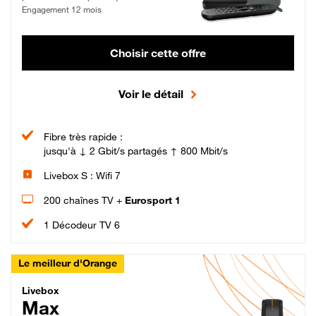
Engagement 12 mois
Choisir cette offre
Voir le détail
Fibre très rapide :
jusqu'à ↓ 2 Gbit/s partagés ↑ 800 Mbit/s
Livebox S : Wifi 7
200 chaînes TV +
Eurosport 1
1 Décodeur TV 6
Le meilleur d'Orange
Livebox Max Fibre
Livebox
Max