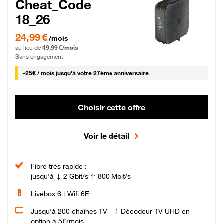
Cheat_Code
18_26
24,99 € par mois pendant 0 mois puis 49,99 € par mois, Sans engagement
24,99 €
/mois
au lieu de
49,99 €/mois
Sans engagement
25 € par mois
-
25€ / mois
jusqu'à votre 27ème anniversaire
Choisir cette offre
Voir le détail
Fibre très rapide :
jusqu'à ↓ 2 Gbit/s ↑ 800 Mbit/s
Livebox 6 : Wifi 6E
Jusqu’à 200 chaînes TV + 1 Décodeur TV UHD en
option à 5€/mois