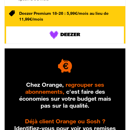
Deezer Premium 18-26 : 5,99€/mois au lieu de
11,99€/mois
Chez Orange,
regrouper ses
abonnements,
c'est faire des
économies sur votre budget mais
pas sur la qualité.
Déjà client Orange ou Sosh ?
Identifiez-vous pour voir vos remises