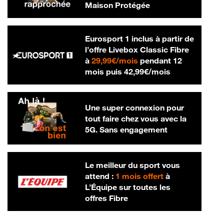
Maison Protégée
Eurosport 1 inclus à partir de
l’offre Livebox Classic Fibre
29,99 € par mois
à
29,99€/mois
pendant 12
42,99 € par m
mois puis
42,99€/mois
Une super connexion pour
tout faire chez vous avec la
5G. Sans engagement
Le meilleur du sport vous
attend :
1 mois offert
à
L’Équipe sur toutes les
offres Fibre