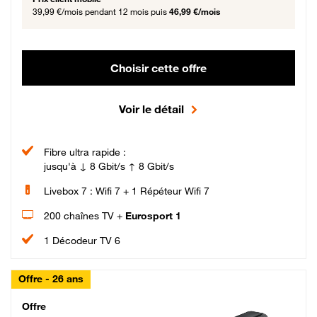
39,99 €/mois
pendant 12 mois puis
46,99 €/mois
Choisir cette offre
Voir le détail
Fibre ultra rapide :
jusqu'à ↓ 8 Gbit/s ↑ 8 Gbit/s
Livebox 7 : Wifi 7 + 1 Répéteur Wifi 7
200 chaînes TV +
Eurosport 1
1 Décodeur TV 6
Offre - 26 ans
Cheat_Code Fibre_18_26
Offre