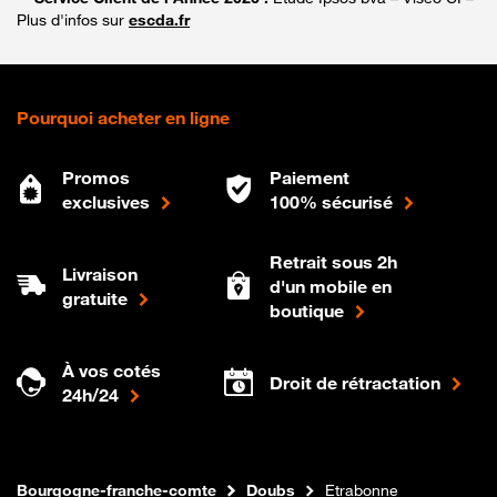
Plus d'infos sur
escda.fr
Pourquoi acheter en ligne
Promos
Paiement
exclusives
100% sécurisé
Retrait sous 2h
Livraison
d'un mobile en
gratuite
boutique
À vos cotés
Droit de rétractation
24h/24
Internet fibre
Boutique Orange
Bourgogne-franche-comte
Doubs
Etrabonne