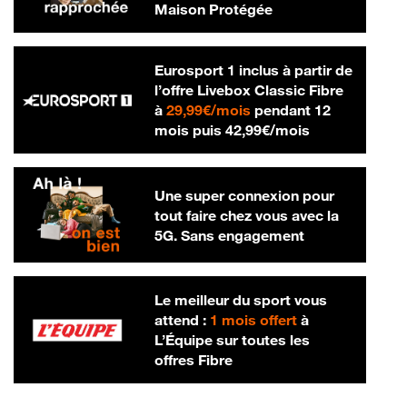
Maison Protégée
Eurosport 1 inclus à partir de
l’offre Livebox Classic Fibre
29,99 € par mois
à
29,99€/mois
pendant 12
42,99 € par m
mois puis
42,99€/mois
Une super connexion pour
tout faire chez vous avec la
5G. Sans engagement
Le meilleur du sport vous
attend :
1 mois offert
à
L’Équipe sur toutes les
offres Fibre