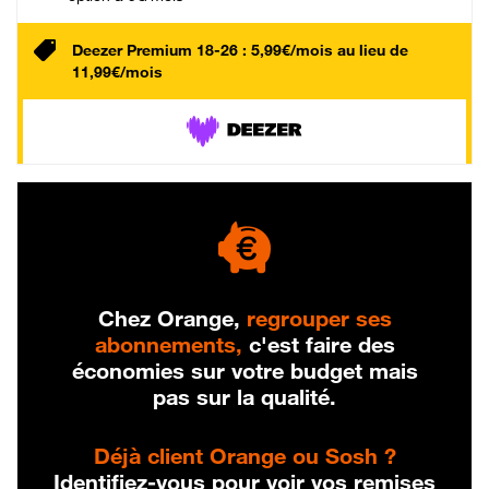
Deezer Premium 18-26 : 5,99€/mois au lieu de
11,99€/mois
Chez Orange,
regrouper ses
abonnements,
c'est faire des
économies sur votre budget mais
pas sur la qualité.
Déjà client Orange ou Sosh ?
Identifiez-vous pour voir vos remises