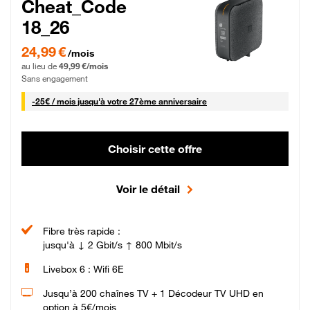
Cheat_Code
18_26
24,99 € par mois pendant 0 mois puis 49,99 € par mois, Sans engagement
24,99 €
/mois
au lieu de
49,99 €/mois
Sans engagement
25 € par mois
-
25€ / mois
jusqu'à votre 27ème anniversaire
Choisir cette offre
Voir le détail
Fibre très rapide :
jusqu'à ↓ 2 Gbit/s ↑ 800 Mbit/s
Livebox 6 : Wifi 6E
Jusqu’à 200 chaînes TV + 1 Décodeur TV UHD en
option à 5€/mois