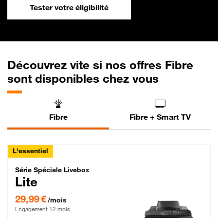
Tester votre éligibilité
Découvrez vite si nos offres Fibre
sont disponibles chez vous
Fibre
Fibre + Smart TV
L'essentiel
Série Spéciale Livebox Lite Fibre
Série Spéciale Livebox
Lite
29,99 € par mois , Engagement 12 mois
29,99 €
/mois
Engagement 12 mois