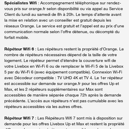
Spécialistes Wifi
: Accompagnement téléphonique sur rendez-
vous pris sur orange.fr selon disponibilité ou via appel au Service
Client du lundi au samedi de 8h à 20h. Le temps d’attente avant
la mise en relation avec un conseiller est gratuit depuis les
réseaux Orange. Le service est gratuit et l’appel est au prix d’une
communication normale selon l’offre détenue, ou décompté du
forfait mobile.
Répéteur Wifi 6
: Les répéteurs restent la propriété d’Orange. Le
nombre de répéteurs nécessaires dépend de la taille de votre
logement. Le répéteur permet d’étendre la couverture wifi de
votre Livebox en Wi-Fi 6 ou de remplacer le Wi-Fi 5 de la Livebox
5 par du Wi-Fi 6 (avec équipement compatible). Connexion Wi-Fi
avec Décodeur compatible : TV UHD 4K et TV 4. Le 1er répéteur
est accessible sur demande sur orange.fr pour les offres Up et
Max, et les 2 répéteurs supplémentaires sur Max sont
accessibles de manière séparée chaque 72h après la demande
précédente. L’accès aux répéteurs n’est pas cumulable avec les
répéteurs accessibles via les autres offres.
Répéteur Wifi 7
: Les Répéteurs Wifi 7 sont mis à disposition sur
demande pour les offres Livebox Up et Max et restent la propriété