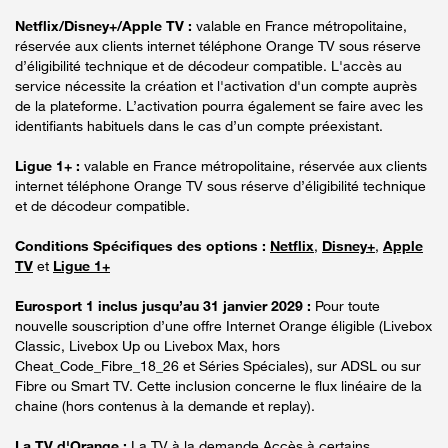
Netflix/Disney+/Apple TV :
valable en France métropolitaine,
réservée aux clients internet téléphone Orange TV sous réserve
d’éligibilité technique et de décodeur compatible. L'accès au
service nécessite la création et l'activation d'un compte auprès
de la plateforme. L’activation pourra également se faire avec les
identifiants habituels dans le cas d’un compte préexistant.
Ligue 1+ :
valable en France métropolitaine, réservée aux clients
internet téléphone Orange TV sous réserve d’éligibilité technique
et de décodeur compatible.
Conditions Spécifiques des options :
Netflix
,
Disney+
,
Apple
TV
et
Ligue 1+
Eurosport 1 inclus jusqu’au 31 janvier 2029 :
Pour toute
nouvelle souscription d’une offre Internet Orange éligible (Livebox
Classic, Livebox Up ou Livebox Max, hors
Cheat_Code_Fibre_18_26 et Séries Spéciales), sur ADSL ou sur
Fibre ou Smart TV. Cette inclusion concerne le flux linéaire de la
chaine (hors contenus à la demande et replay).
La TV d'Orange :
La TV à la demande Accès à certains