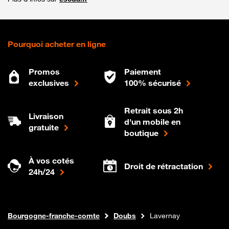
Pourquoi acheter en ligne
Promos
Paiement
exclusives
100% sécurisé
Retrait sous 2h
Livraison
d'un mobile en
gratuite
boutique
À vos cotés
Droit de rétractation
24h/24
Internet fibre
Boutique Orange
Bourgogne-franche-comte
Doubs
Lavernay