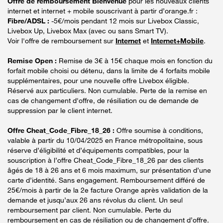
Offre de remboursement Bienvenue
pour les nouveaux clients
internet et internet + mobile souscrivant à partir d’orange.fr :
Fibre/ADSL :
-5€/mois pendant 12 mois sur Livebox Classic,
Livebox Up, Livebox Max (avec ou sans Smart TV).
Voir l'offre de remboursement sur
Internet
et
Internet+Mobile
.
Remise Open :
Remise de 3€ à 15€ chaque mois en fonction du
forfait mobile choisi ou détenu, dans la limite de 4 forfaits mobile
supplémentaires, pour une nouvelle offre Livebox éligible.
Réservé aux particuliers. Non cumulable. Perte de la remise en
cas de changement d'offre, de résiliation ou de demande de
suppression par le client internet.
Offre Cheat_Code_Fibre_18_26 :
Offre soumise à conditions,
valable à partir du 10/04/2025 en France métropolitaine, sous
réserve d’éligibilité et d’équipements compatibles, pour la
souscription à l’offre Cheat_Code_Fibre_18_26 par des clients
âgés de 18 à 26 ans et 6 mois maximum, sur présentation d’une
carte d’identité. Sans engagement. Remboursement différé de
25€/mois à partir de la 2e facture Orange après validation de la
demande et jusqu’aux 26 ans révolus du client. Un seul
remboursement par client. Non cumulable. Perte du
remboursement en cas de résiliation ou de changement d’offre.