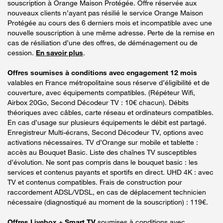
souscription à Orange Maison Protégée. Offre réservée aux
nouveaux clients n’ayant pas résilié le service Orange Maison
Protégée au cours des 6 derniers mois et incompatible avec une
nouvelle souscription à une même adresse. Perte de la remise en
cas de résiliation d’une des offres, de déménagement ou de
cession.
En savoir plus
.
Offres soumises à conditions avec engagement 12 mois
valables en France métropolitaine sous réserve d’éligibilité et de
couverture, avec équipements compatibles. (Répéteur Wifi,
Airbox 20Go, Second Décodeur TV : 10€ chacun). Débits
théoriques avec câbles, carte réseau et ordinateurs compatibles.
En cas d’usage sur plusieurs équipements le débit est partagé.
Enregistreur Multi-écrans, Second Décodeur TV, options avec
activations nécessaires. TV d’Orange sur mobile et tablette :
accès au Bouquet Basic. Liste des chaînes TV susceptibles
d’évolution. Ne sont pas compris dans le bouquet basic : les
services et contenus payants et sportifs en direct. UHD 4K : avec
TV et contenus compatibles. Frais de construction pour
raccordement ADSL/VDSL, en cas de déplacement technicien
nécessaire (diagnostiqué au moment de la souscription) : 119€.
Offres Livebox + Smart TV
soumises à conditions avec