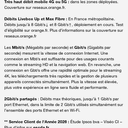
Très haut débit mobile 4G ou 5G :
dans les zones déployées.
Couverture sur reseaux.orange.fr.
Débits Livebox Up et Max Fibre :
En France métropolitaine.
Débits jusqu’à 8 Gbit/s↓ et 8 Gbit/s↑, déploiement en cours. Test
d’éligibilité sur orange.fr. Plus d’informations sur la couverture sur
reseaux.orange.fr
Les
Mbit/s
(Mégabits par seconde) et
Gbit/s
(Gigabits par
seconde) mesurent la vitesse de connexion Internet. Une
connexion en Mbt/s est suffisante pour des usages courants
comme le streaming HD et la navigation web. En revanche, une
connexion en Gbt/s offre une rapidité optimale pour le streaming
4K, les téléchargements très rapides et la gestion de plusieurs
appareils connectés simultanément. Plus la vitesse est élevée,
plus votre expérience en ligne sera fluide et performante.
2Gbit/s partagés
: Débits max théoriques, jusqu’à 1 Gbit/s par
port Ethernet, dans la limite de 2 Gbit/s utilisés simultanément sur
l’ensemble des ports Ethernet et en Wi-Fi.
** Service Client de l'Année 2026 :
Étude Ipsos bva – Viséo CI –
Plus d'infos sur
escda.fr