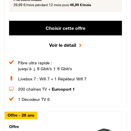
39,99 €/mois
pendant 12 mois puis
46,99 €/mois
Choisir cette offre
Voir le détail
Fibre ultra rapide :
jusqu'à ↓ 8 Gbit/s ↑ 8 Gbit/s
Livebox 7 : Wifi 7 + 1 Répéteur Wifi 7
200 chaînes TV +
Eurosport 1
1 Décodeur TV 6
Offre - 26 ans
Cheat_Code Fibre_18_26
Offre