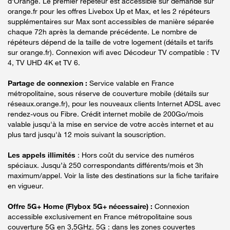
d'Orange. Le premier répéteur est accessible sur demande sur
orange.fr pour les offres Livebox Up et Max, et les 2 répéteurs
supplémentaires sur Max sont accessibles de manière séparée
chaque 72h après la demande précédente. Le nombre de
répéteurs dépend de la taille de votre logement (détails et tarifs
sur orange.fr). Connexion wifi avec Décodeur TV compatible : TV
4, TV UHD 4K et TV 6.
Partage de connexion :
Service valable en France
métropolitaine, sous réserve de couverture mobile (détails sur
réseaux.orange.fr), pour les nouveaux clients Internet ADSL avec
rendez-vous ou Fibre. Crédit internet mobile de 200Go/mois
valable jusqu'à la mise en service de votre accès internet et au
plus tard jusqu'à 12 mois suivant la souscription.
Les appels illimités
: Hors coût du service des numéros
spéciaux. Jusqu’à 250 correspondants différents/mois et 3h
maximum/appel. Voir la liste des destinations sur la fiche tarifaire
en vigueur.
Offre 5G+ Home (Flybox 5G+ nécessaire) :
Connexion
accessible exclusivement en France métropolitaine sous
couverture 5G en 3,5GHz. 5G : dans les zones couvertes