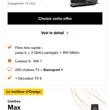
Engagement 12 mois
Choisir cette offre
Voir le détail
Fibre très rapide :
jusqu'à ↓ 2 Gbit/s partagés ↑ 800 Mbit/s
Livebox S : Wifi 7
200 chaînes TV +
Eurosport 1
1 Décodeur TV 6
Le meilleur d'Orange
Livebox Max Fibre
Livebox
Max