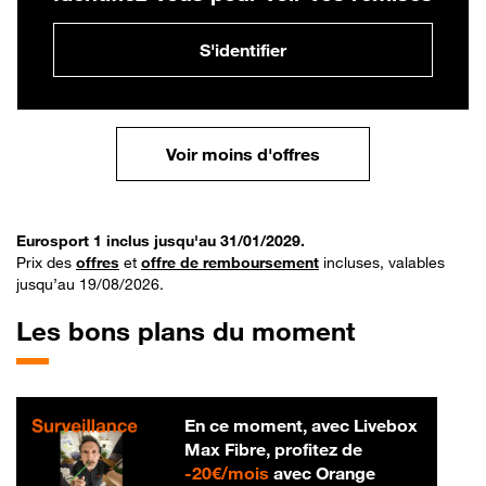
S'identifier
Voir moins d'offres
Eurosport 1 inclus jusqu'au 31/01/2029.
Prix des
offres
et
offre de remboursement
incluses, valables
jusqu’au 19/08/2026.
Les bons plans du moment
En ce moment, avec Livebox
Max Fibre, profitez de
20 € par mois
-
20€/mois
avec Orange