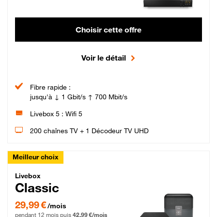
Choisir cette offre
Voir le détail
Fibre rapide :
jusqu'à ↓ 1 Gbit/s ↑ 700 Mbit/s
Livebox 5 : Wifi 5
200 chaînes TV + 1 Décodeur TV UHD
Meilleur choix
Livebox Classic Fibre
Livebox
Classic
29,99 € par mois pendant 12 mois puis 42,99 € par mois, Engagement 12 moi
29,99 €
/mois
pendant 12 mois puis
42,99 €/mois