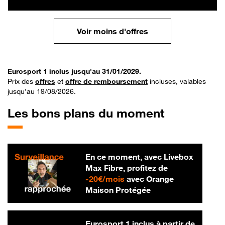
Voir moins d'offres
Eurosport 1 inclus jusqu'au 31/01/2029.
Prix des
offres
et
offre de remboursement
incluses, valables
jusqu’au 19/08/2026.
Les bons plans du moment
En ce moment, avec Livebox
Max Fibre, profitez de
20 € par mois
-
20€/mois
avec Orange
Maison Protégée
Eurosport 1 inclus à partir de