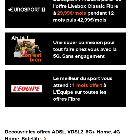
l’offre Livebox Classic Fibre
29,99 € par mois
à
29,99€/mois
pendant 12
42,99 € par m
mois puis
42,99€/mois
Une super connexion pour
tout faire chez vous avec la
5G. Sans engagement
Le meilleur du sport vous
attend :
1 mois offert
à
L’Équipe sur toutes les
offres Fibre
Découvrir les offres ADSL, VDSL2, 5G+ Home, 4G
Home, Satellite