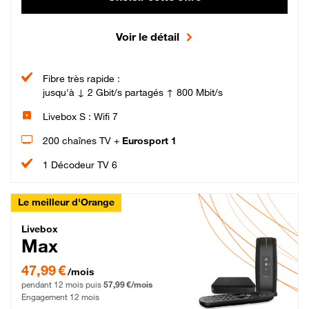
Voir le détail
Fibre très rapide :
jusqu'à ↓ 2 Gbit/s partagés ↑ 800 Mbit/s
Livebox S : Wifi 7
200 chaînes TV +
Eurosport 1
1 Décodeur TV 6
Le meilleur d'Orange
Livebox Max Fibre
Livebox
Max
47,99 € par mois pendant 12 mois puis 57,99 € par mois, Engagement 12 moi
47,99 €
/mois
pendant 12 mois puis
57,99 €/mois
Engagement 12 mois