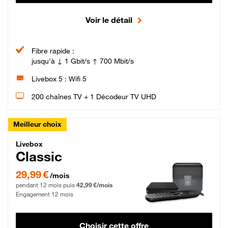
Voir le détail
Fibre rapide :
jusqu'à ↓ 1 Gbit/s ↑ 700 Mbit/s
Livebox 5 : Wifi 5
200 chaînes TV + 1 Décodeur TV UHD
Meilleur choix
Livebox Classic Fibre
Livebox
Classic
29,99 € par mois pendant 12 mois puis 42,99 € par mois, Engagement 12 moi
29,99 €
/mois
pendant 12 mois puis
42,99 €/mois
Engagement 12 mois
Choisir cette offre