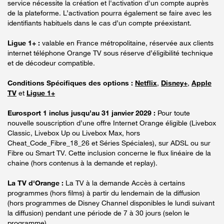
service nécessite la création et l'activation d'un compte auprès
de la plateforme. L’activation pourra également se faire avec les
identifiants habituels dans le cas d’un compte préexistant.
Ligue 1+ :
valable en France métropolitaine, réservée aux clients
internet téléphone Orange TV sous réserve d’éligibilité technique
et de décodeur compatible.
Conditions Spécifiques des options :
Netflix
,
Disney+
,
Apple
TV
et
Ligue 1+
Eurosport 1 inclus jusqu’au 31 janvier 2029 :
Pour toute
nouvelle souscription d’une offre Internet Orange éligible (Livebox
Classic, Livebox Up ou Livebox Max, hors
Cheat_Code_Fibre_18_26 et Séries Spéciales), sur ADSL ou sur
Fibre ou Smart TV. Cette inclusion concerne le flux linéaire de la
chaine (hors contenus à la demande et replay).
La TV d'Orange :
La TV à la demande Accès à certains
programmes (hors films) à partir du lendemain de la diffusion
(hors programmes de Disney Channel disponibles le lundi suivant
la diffusion) pendant une période de 7 à 30 jours (selon le
programme).