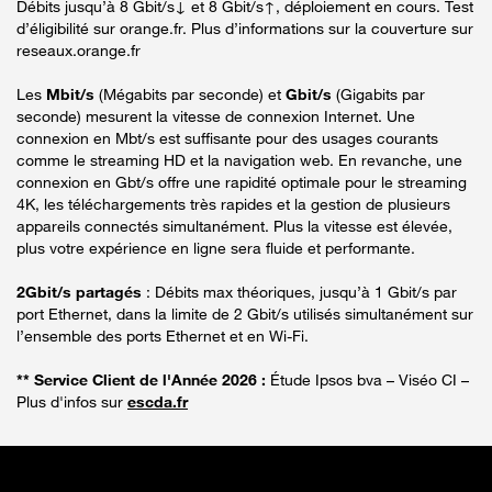
Débits jusqu’à 8 Gbit/s↓ et 8 Gbit/s↑, déploiement en cours. Test
d’éligibilité sur orange.fr. Plus d’informations sur la couverture sur
reseaux.orange.fr
Les
Mbit/s
(Mégabits par seconde) et
Gbit/s
(Gigabits par
seconde) mesurent la vitesse de connexion Internet. Une
connexion en Mbt/s est suffisante pour des usages courants
comme le streaming HD et la navigation web. En revanche, une
connexion en Gbt/s offre une rapidité optimale pour le streaming
4K, les téléchargements très rapides et la gestion de plusieurs
appareils connectés simultanément. Plus la vitesse est élevée,
plus votre expérience en ligne sera fluide et performante.
2Gbit/s partagés
: Débits max théoriques, jusqu’à 1 Gbit/s par
port Ethernet, dans la limite de 2 Gbit/s utilisés simultanément sur
l’ensemble des ports Ethernet et en Wi-Fi.
** Service Client de l'Année 2026 :
Étude Ipsos bva – Viséo CI –
Plus d'infos sur
escda.fr