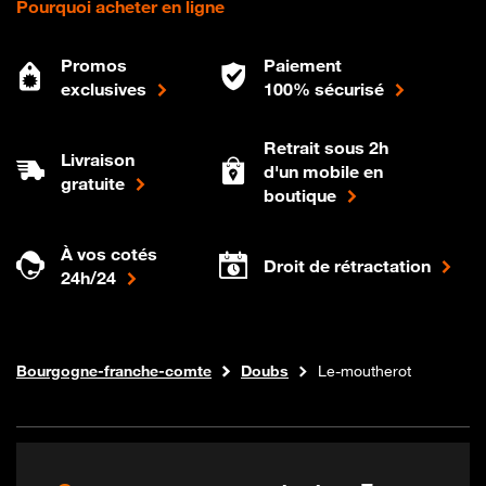
Pourquoi acheter en ligne
Promos
Paiement
exclusives
100% sécurisé
Retrait sous 2h
Livraison
d'un mobile en
gratuite
boutique
À vos cotés
Droit de rétractation
24h/24
Internet fibre
Boutique Orange
Bourgogne-franche-comte
Doubs
Le-moutherot