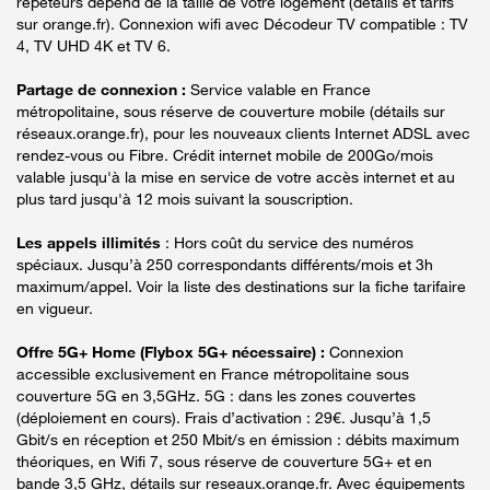
répéteurs dépend de la taille de votre logement (détails et tarifs
sur orange.fr). Connexion wifi avec Décodeur TV compatible : TV
4, TV UHD 4K et TV 6.
Partage de connexion :
Service valable en France
métropolitaine, sous réserve de couverture mobile (détails sur
réseaux.orange.fr), pour les nouveaux clients Internet ADSL avec
rendez-vous ou Fibre. Crédit internet mobile de 200Go/mois
valable jusqu'à la mise en service de votre accès internet et au
plus tard jusqu'à 12 mois suivant la souscription.
Les appels illimités
: Hors coût du service des numéros
spéciaux. Jusqu’à 250 correspondants différents/mois et 3h
maximum/appel. Voir la liste des destinations sur la fiche tarifaire
en vigueur.
Offre 5G+ Home (Flybox 5G+ nécessaire) :
Connexion
accessible exclusivement en France métropolitaine sous
couverture 5G en 3,5GHz. 5G : dans les zones couvertes
(déploiement en cours). Frais d’activation : 29€. Jusqu’à 1,5
Gbit/s en réception et 250 Mbit/s en émission : débits maximum
théoriques, en Wifi 7, sous réserve de couverture 5G+ et en
bande 3,5 GHz, détails sur reseaux.orange.fr. Avec équipements