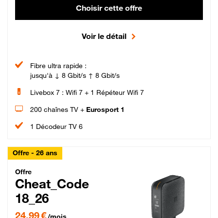
Choisir cette offre
Voir le détail
Fibre ultra rapide :
jusqu'à ↓ 8 Gbit/s ↑ 8 Gbit/s
Livebox 7 : Wifi 7 + 1 Répéteur Wifi 7
200 chaînes TV +
Eurosport 1
1 Décodeur TV 6
Offre - 26 ans
Cheat_Code Fibre_18_26
Offre
Cheat_Code
18_26
24,99 € par mois pendant 0 mois puis 49,99 € par mois, Sans engagement
24,99 €
/mois