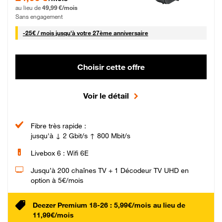
au lieu de
49,99 €/mois
Sans engagement
25 € par mois
-
25€ / mois
jusqu'à votre 27ème anniversaire
Choisir cette offre
Voir le détail
Fibre très rapide :
jusqu'à ↓ 2 Gbit/s ↑ 800 Mbit/s
Livebox 6 : Wifi 6E
Jusqu’à 200 chaînes TV + 1 Décodeur TV UHD en
option à 5€/mois
Deezer Premium 18-26 : 5,99€/mois au lieu de
11,99€/mois