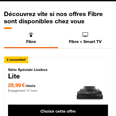
Découvrez vite si nos offres Fibre
sont disponibles chez vous
Fibre
Fibre + Smart TV
L'essentiel
Série Spéciale Livebox Lite Fibre
Série Spéciale Livebox
Lite
29,99 € par mois , Engagement 12 mois
29,99 €
/mois
Engagement 12 mois
Choisir cette offre