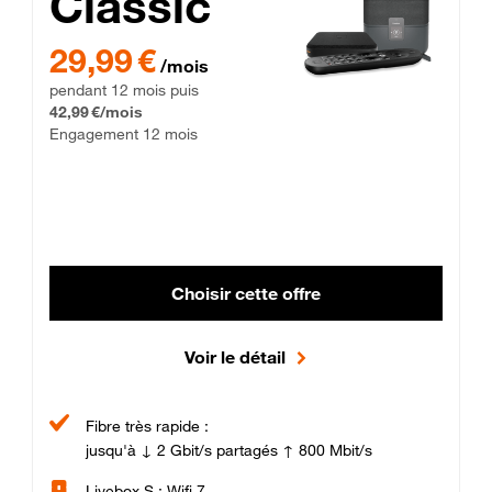
Classic
29,99 € par mois pendant 12 mois puis 42,99 € par mois, Enga
29,99 €
/mois
pendant 12 mois puis
42,99 €/mois
Engagement 12 mois
Choisir cette offre
Voir le détail
Fibre très rapide :
jusqu'à ↓ 2 Gbit/s partagés ↑ 800 Mbit/s
Livebox S : Wifi 7