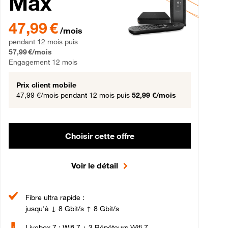
Max
gement 12 mois
47,99 € par mois pendant 12 mois puis 57,99 € par mois, Engageme
47,99 €
/mois
pendant 12 mois puis
57,99 €/mois
Engagement 12 mois
Prix client mobile
47,99 €/mois
pendant 12 mois puis
52,99 €/mois
Choisir cette offre
Voir le détail
Fibre ultra rapide :
jusqu'à ↓ 8 Gbit/s ↑ 8 Gbit/s
Livebox 7 : Wifi 7 + 3 Répéteurs Wifi 7