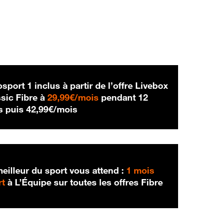
sport 1 inclus à partir de l’offre Livebox
29,99 € par mois
sic Fibre à
29,99€/mois
pendant 12
42,99 € par mois
s puis
42,99€/mois
eilleur du sport vous attend :
1 mois
rt
à L’Équipe sur toutes les offres Fibre