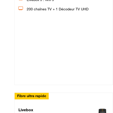
200 chaînes TV + 1 Décodeur TV UHD
Fibre ultra rapide
Livebox Up Fibre
Livebox