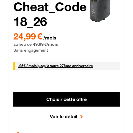
Cheat_Code
18_26
 Engagement 12 mois
24,99 € par mois pendant 0 mois puis 49,99 € par mois, Sans 
24,99 €
/mois
au lieu de
49,99 €/mois
Sans engagement
25 € par mois
-
25€ / mois
jusqu'à votre 27ème anniversaire
Choisir cette offre
Voir le détail