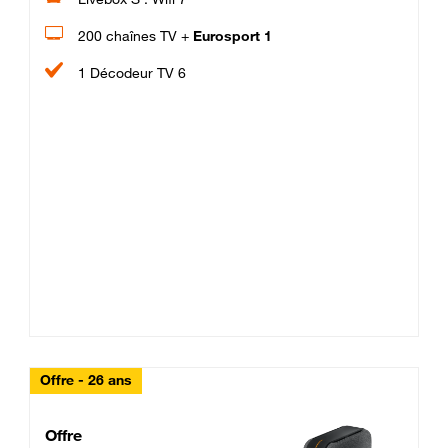
200 chaînes TV +
Eurosport 1
1 Décodeur TV 6
Offre - 26 ans
Cheat_Code Fibre_18_26
Offre