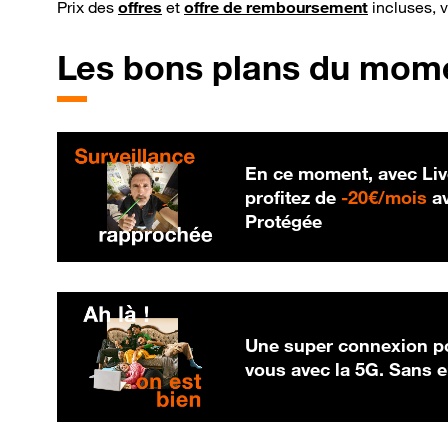
Prix des
offres
et
offre de remboursement
incluses, 
Les bons plans du mom
En ce moment, avec Liv
20
profitez de
-
20€/mois
av
Protégée
Une super connexion po
vous avec la 5G. Sans