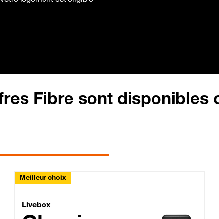
fres Fibre sont disponibles
Meilleur choix
Lite Fibre
Livebox Classic Fibre
Livebox