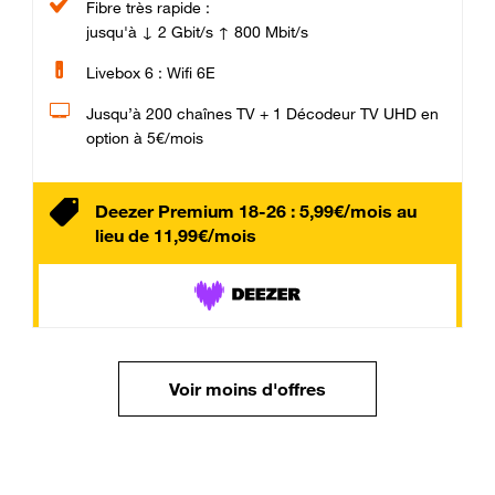
Fibre très rapide :
jusqu'à ↓ 2 Gbit/s ↑ 800 Mbit/s
Livebox 6 : Wifi 6E
Jusqu’à 200 chaînes TV + 1 Décodeur TV UHD en
option à 5€/mois
Deezer Premium 18-26 : 5,99€/mois au
lieu de 11,99€/mois
Voir moins d'offres