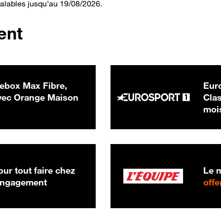
valables jusqu’au 19/08/2026.
ent
ebox Max Fibre,
Euro
 € par mois
ec Orange Maison
Clas
moi
ur tout faire chez
Le m
 engagement
offe