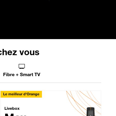
 chez vous
Fibre + Smart TV
Le meilleur d'Orange
Livebox Max Fibre
Livebox