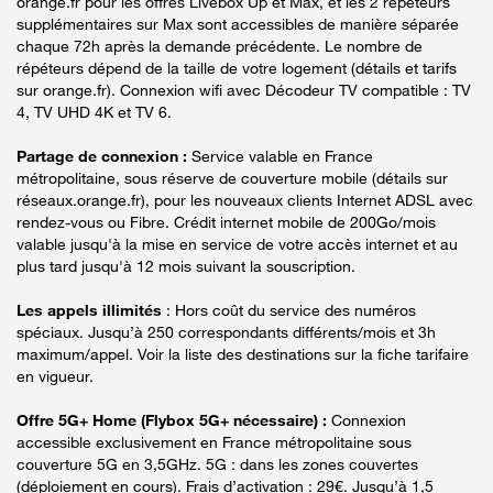
orange.fr pour les offres Livebox Up et Max, et les 2 répéteurs
supplémentaires sur Max sont accessibles de manière séparée
chaque 72h après la demande précédente. Le nombre de
répéteurs dépend de la taille de votre logement (détails et tarifs
sur orange.fr). Connexion wifi avec Décodeur TV compatible : TV
4, TV UHD 4K et TV 6.
Partage de connexion :
Service valable en France
métropolitaine, sous réserve de couverture mobile (détails sur
réseaux.orange.fr), pour les nouveaux clients Internet ADSL avec
rendez-vous ou Fibre. Crédit internet mobile de 200Go/mois
valable jusqu'à la mise en service de votre accès internet et au
plus tard jusqu'à 12 mois suivant la souscription.
Les appels illimités
: Hors coût du service des numéros
spéciaux. Jusqu’à 250 correspondants différents/mois et 3h
maximum/appel. Voir la liste des destinations sur la fiche tarifaire
en vigueur.
Offre 5G+ Home (Flybox 5G+ nécessaire) :
Connexion
accessible exclusivement en France métropolitaine sous
couverture 5G en 3,5GHz. 5G : dans les zones couvertes
(déploiement en cours). Frais d’activation : 29€. Jusqu’à 1,5