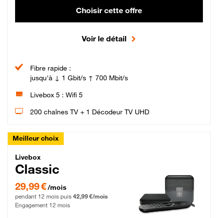
Choisir cette offre
Voir le détail
Fibre rapide :
jusqu'à ↓ 1 Gbit/s ↑ 700 Mbit/s
Livebox 5 : Wifi 5
200 chaînes TV + 1 Décodeur TV UHD
Meilleur choix
Livebox Classic Fibre
Livebox
Classic
29,99 € par mois pendant 12 mois puis 42,99 € par mois, Engagement 12 moi
29,99 €
/mois
pendant 12 mois puis
42,99 €/mois
Engagement 12 mois