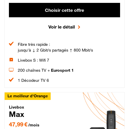
Choisir cette offre
Voir le détail
Fibre très rapide :
jusqu'à ↓ 2 Gbit/s partagés ↑ 800 Mbit/s
Livebox S : Wifi 7
200 chaînes TV +
Eurosport 1
1 Décodeur TV 6
Le meilleur d'Orange
Livebox Max Fibre
Livebox
Max
47,99 € par mois pendant 12 mois puis 57,99 € par mois, Engagement 12 moi
47,99 €
/mois