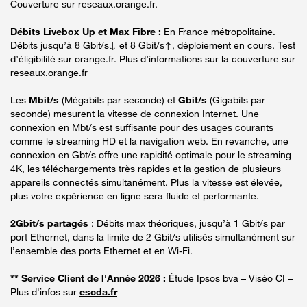
Couverture sur reseaux.orange.fr.
Débits Livebox Up et Max Fibre :
En France métropolitaine.
Débits jusqu’à 8 Gbit/s↓ et 8 Gbit/s↑, déploiement en cours. Test
d’éligibilité sur orange.fr. Plus d’informations sur la couverture sur
reseaux.orange.fr
Les
Mbit/s
(Mégabits par seconde) et
Gbit/s
(Gigabits par
seconde) mesurent la vitesse de connexion Internet. Une
connexion en Mbt/s est suffisante pour des usages courants
comme le streaming HD et la navigation web. En revanche, une
connexion en Gbt/s offre une rapidité optimale pour le streaming
4K, les téléchargements très rapides et la gestion de plusieurs
appareils connectés simultanément. Plus la vitesse est élevée,
plus votre expérience en ligne sera fluide et performante.
2Gbit/s partagés
: Débits max théoriques, jusqu’à 1 Gbit/s par
port Ethernet, dans la limite de 2 Gbit/s utilisés simultanément sur
l’ensemble des ports Ethernet et en Wi-Fi.
** Service Client de l'Année 2026 :
Étude Ipsos bva – Viséo CI –
Plus d'infos sur
escda.fr