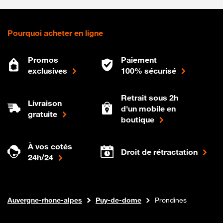
Pourquoi acheter en ligne
Promos
Paiement
exclusives
100% sécurisé
Retrait sous 2h
Livraison
d'un mobile en
gratuite
boutique
À vos cotés
Droit de rétractation
24h/24
Internet fibre
Boutique Orange
Auvergne-rhone-alpes
Puy-de-dome
Prondines