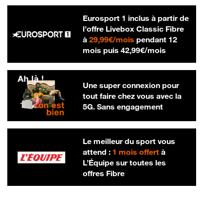
Eurosport 1 inclus à partir de
l’offre Livebox Classic Fibre
29,99 € par mois
à
29,99€/mois
pendant 12
42,99 € par m
mois puis
42,99€/mois
Une super connexion pour
tout faire chez vous avec la
5G. Sans engagement
Le meilleur du sport vous
attend :
1 mois offert
à
L’Équipe sur toutes les
offres Fibre