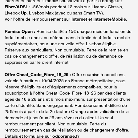
internet et internet + mobile souscrivant à partir d’orange.fr :
Fibre/ADSL :
-5€/mois pendant 12 mois sur Livebox Classic,
Livebox Up, Livebox Max (avec ou sans Smart TV).
Voir l'offre de remboursement sur
Internet
et
Internet+Mobile
.
Remise Open :
Remise de 3€ à 15€ chaque mois en fonction du
forfait mobile choisi ou détenu, dans la limite de 4 forfaits mobile
supplémentaires, pour une nouvelle offre Livebox éligible.
Réservé aux particuliers. Non cumulable. Perte de la remise en
cas de changement d'offre, de résiliation ou de demande de
suppression par le client internet.
Offre Cheat_Code_Fibre_18_26 :
Offre soumise à conditions,
valable à partir du 10/04/2025 en France métropolitaine, sous
réserve d’éligibilité et d’équipements compatibles, pour la
souscription à l’offre Cheat_Code_Fibre_18_26 par des clients
âgés de 18 à 26 ans et 6 mois maximum, sur présentation d’une
carte d’identité. Sans engagement. Remboursement différé de
25€/mois à partir de la 2e facture Orange après validation de la
demande et jusqu’aux 26 ans révolus du client. Un seul
remboursement par client. Non cumulable. Perte du
remboursement en cas de résiliation ou de changement d’offre.
Détails et formulaire sur
odr.orange.fr