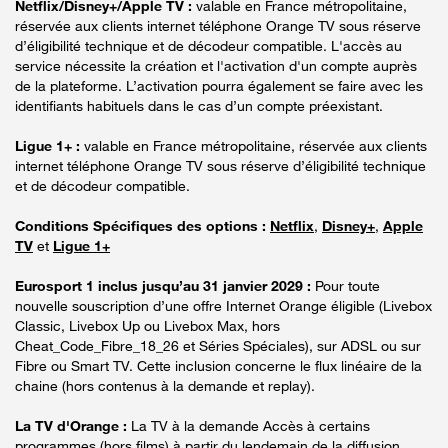
Netflix/Disney+/Apple TV :
valable en France métropolitaine,
réservée aux clients internet téléphone Orange TV sous réserve
d’éligibilité technique et de décodeur compatible. L'accès au
service nécessite la création et l'activation d'un compte auprès
de la plateforme. L’activation pourra également se faire avec les
identifiants habituels dans le cas d’un compte préexistant.
Ligue 1+ :
valable en France métropolitaine, réservée aux clients
internet téléphone Orange TV sous réserve d’éligibilité technique
et de décodeur compatible.
Conditions Spécifiques des options :
Netflix
,
Disney+
,
Apple
TV
et
Ligue 1+
Eurosport 1 inclus jusqu’au 31 janvier 2029 :
Pour toute
nouvelle souscription d’une offre Internet Orange éligible (Livebox
Classic, Livebox Up ou Livebox Max, hors
Cheat_Code_Fibre_18_26 et Séries Spéciales), sur ADSL ou sur
Fibre ou Smart TV. Cette inclusion concerne le flux linéaire de la
chaine (hors contenus à la demande et replay).
La TV d'Orange :
La TV à la demande Accès à certains
programmes (hors films) à partir du lendemain de la diffusion