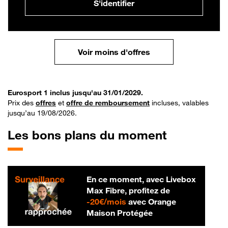
S'identifier
Voir moins d'offres
Eurosport 1 inclus jusqu'au 31/01/2029.
Prix des
offres
et
offre de remboursement
incluses, valables
jusqu’au 19/08/2026.
Les bons plans du moment
En ce moment, avec Livebox
Max Fibre, profitez de
20 € par mois
-
20€/mois
avec Orange
Maison Protégée