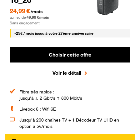
24,99 € par mois pendant 0 mois puis 49,99 € par mois, Sans engagement
24,99 €
/mois
au lieu de
49,99 €/mois
Sans engagement
25 € par mois
-
25€ / mois
jusqu'à votre 27ème anniversaire
Choisir cette offre
Voir le détail
Fibre très rapide :
jusqu'à ↓ 2 Gbit/s ↑ 800 Mbit/s
Livebox 6 : Wifi 6E
Jusqu’à 200 chaînes TV + 1 Décodeur TV UHD en
option à 5€/mois