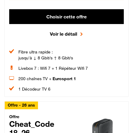
Choisir cette offre
Voir le détail
Fibre ultra rapide :
jusqu'à ↓ 8 Gbit/s ↑ 8 Gbit/s
Livebox 7 : Wifi 7 + 1 Répéteur Wifi 7
200 chaînes TV +
Eurosport 1
1 Décodeur TV 6
Offre - 26 ans
Cheat_Code Fibre_18_26
Offre
Cheat_Code
18_26