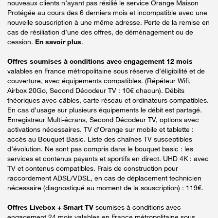
nouveaux clients n’ayant pas résilié le service Orange Maison
Protégée au cours des 6 derniers mois et incompatible avec une
nouvelle souscription à une même adresse. Perte de la remise en
cas de résiliation d’une des offres, de déménagement ou de
cession.
En savoir plus
.
Offres soumises à conditions avec engagement 12 mois
valables en France métropolitaine sous réserve d’éligibilité et de
couverture, avec équipements compatibles. (Répéteur Wifi,
Airbox 20Go, Second Décodeur TV : 10€ chacun). Débits
théoriques avec câbles, carte réseau et ordinateurs compatibles.
En cas d’usage sur plusieurs équipements le débit est partagé.
Enregistreur Multi-écrans, Second Décodeur TV, options avec
activations nécessaires. TV d’Orange sur mobile et tablette :
accès au Bouquet Basic. Liste des chaînes TV susceptibles
d’évolution. Ne sont pas compris dans le bouquet basic : les
services et contenus payants et sportifs en direct. UHD 4K : avec
TV et contenus compatibles. Frais de construction pour
raccordement ADSL/VDSL, en cas de déplacement technicien
nécessaire (diagnostiqué au moment de la souscription) : 119€.
Offres Livebox + Smart TV
soumises à conditions avec
engagement 24 mois valables en France métropolitaine sous