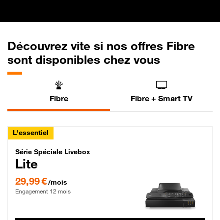
Découvrez vite si nos offres Fibre
sont disponibles chez vous
Fibre
Fibre + Smart TV
L'essentiel
Série Spéciale Livebox Lite Fibre
Série Spéciale Livebox
Lite
29,99 € par mois , Engagement 12 mois
29,99 €
/mois
Engagement 12 mois