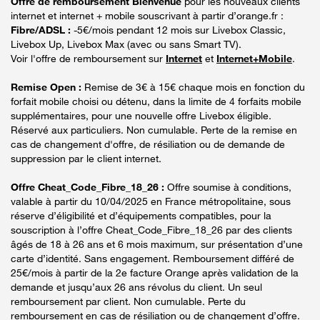
Offre de remboursement Bienvenue
pour les nouveaux clients
internet et internet + mobile souscrivant à partir d’orange.fr :
Fibre/ADSL :
-5€/mois pendant 12 mois sur Livebox Classic,
Livebox Up, Livebox Max (avec ou sans Smart TV).
Voir l'offre de remboursement sur
Internet
et
Internet+Mobile
.
Remise Open :
Remise de 3€ à 15€ chaque mois en fonction du
forfait mobile choisi ou détenu, dans la limite de 4 forfaits mobile
supplémentaires, pour une nouvelle offre Livebox éligible.
Réservé aux particuliers. Non cumulable. Perte de la remise en
cas de changement d'offre, de résiliation ou de demande de
suppression par le client internet.
Offre Cheat_Code_Fibre_18_26 :
Offre soumise à conditions,
valable à partir du 10/04/2025 en France métropolitaine, sous
réserve d’éligibilité et d’équipements compatibles, pour la
souscription à l’offre Cheat_Code_Fibre_18_26 par des clients
âgés de 18 à 26 ans et 6 mois maximum, sur présentation d’une
carte d’identité. Sans engagement. Remboursement différé de
25€/mois à partir de la 2e facture Orange après validation de la
demande et jusqu’aux 26 ans révolus du client. Un seul
remboursement par client. Non cumulable. Perte du
remboursement en cas de résiliation ou de changement d’offre.