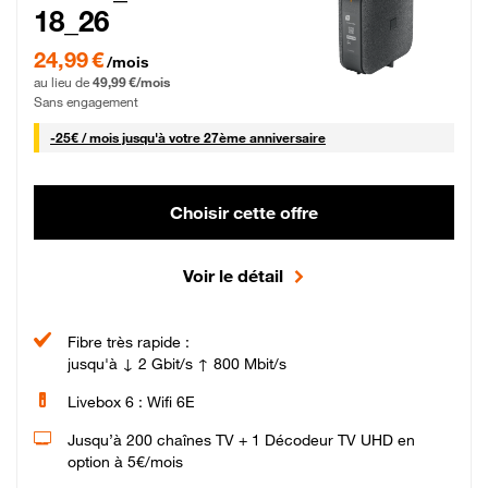
18_26
24,99 € par mois pendant 0 mois puis 49,99 € par mois, Sans engagement
24,99 €
/mois
au lieu de
49,99 €/mois
Sans engagement
25 € par mois
-
25€ / mois
jusqu'à votre 27ème anniversaire
Choisir cette offre
Voir le détail
Fibre très rapide :
jusqu'à ↓ 2 Gbit/s ↑ 800 Mbit/s
Livebox 6 : Wifi 6E
Jusqu’à 200 chaînes TV + 1 Décodeur TV UHD en
option à 5€/mois