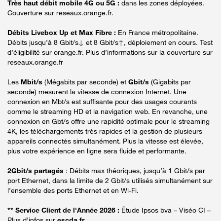
Très haut débit mobile 4G ou 5G :
dans les zones déployées.
Couverture sur reseaux.orange.fr.
Débits Livebox Up et Max Fibre :
En France métropolitaine.
Débits jusqu’à 8 Gbit/s↓ et 8 Gbit/s↑, déploiement en cours. Test
d’éligibilité sur orange.fr. Plus d’informations sur la couverture sur
reseaux.orange.fr
Les
Mbit/s
(Mégabits par seconde) et
Gbit/s
(Gigabits par
seconde) mesurent la vitesse de connexion Internet. Une
connexion en Mbt/s est suffisante pour des usages courants
comme le streaming HD et la navigation web. En revanche, une
connexion en Gbt/s offre une rapidité optimale pour le streaming
4K, les téléchargements très rapides et la gestion de plusieurs
appareils connectés simultanément. Plus la vitesse est élevée,
plus votre expérience en ligne sera fluide et performante.
2Gbit/s partagés
: Débits max théoriques, jusqu’à 1 Gbit/s par
port Ethernet, dans la limite de 2 Gbit/s utilisés simultanément sur
l’ensemble des ports Ethernet et en Wi-Fi.
** Service Client de l'Année 2026 :
Étude Ipsos bva – Viséo CI –
Plus d'infos sur
escda.fr