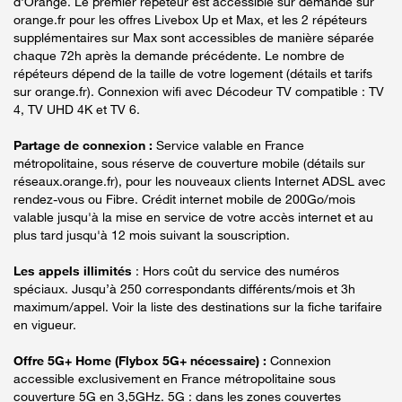
d'Orange. Le premier répéteur est accessible sur demande sur
orange.fr pour les offres Livebox Up et Max, et les 2 répéteurs
supplémentaires sur Max sont accessibles de manière séparée
chaque 72h après la demande précédente. Le nombre de
répéteurs dépend de la taille de votre logement (détails et tarifs
sur orange.fr). Connexion wifi avec Décodeur TV compatible : TV
4, TV UHD 4K et TV 6.
Partage de connexion :
Service valable en France
métropolitaine, sous réserve de couverture mobile (détails sur
réseaux.orange.fr), pour les nouveaux clients Internet ADSL avec
rendez-vous ou Fibre. Crédit internet mobile de 200Go/mois
valable jusqu'à la mise en service de votre accès internet et au
plus tard jusqu'à 12 mois suivant la souscription.
Les appels illimités
: Hors coût du service des numéros
spéciaux. Jusqu’à 250 correspondants différents/mois et 3h
maximum/appel. Voir la liste des destinations sur la fiche tarifaire
en vigueur.
Offre 5G+ Home (Flybox 5G+ nécessaire) :
Connexion
accessible exclusivement en France métropolitaine sous
couverture 5G en 3,5GHz. 5G : dans les zones couvertes