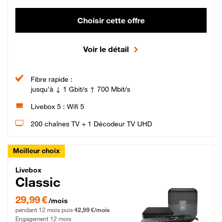
Choisir cette offre
Voir le détail
Fibre rapide :
jusqu'à ↓ 1 Gbit/s ↑ 700 Mbit/s
Livebox 5 : Wifi 5
200 chaînes TV + 1 Décodeur TV UHD
Meilleur choix
Livebox Classic Fibre
Livebox
Classic
29,99 € par mois pendant 12 mois puis 42,99 € par mois, Engagement 12 moi
29,99 €
/mois
pendant 12 mois puis
42,99 €/mois
Engagement 12 mois