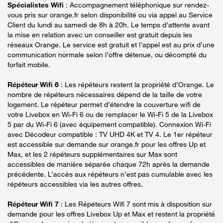
Spécialistes Wifi
: Accompagnement téléphonique sur rendez-
vous pris sur orange.fr selon disponibilité ou via appel au Service
Client du lundi au samedi de 8h à 20h. Le temps d’attente avant
la mise en relation avec un conseiller est gratuit depuis les
réseaux Orange. Le service est gratuit et l’appel est au prix d’une
communication normale selon l’offre détenue, ou décompté du
forfait mobile.
Répéteur Wifi 6
: Les répéteurs restent la propriété d’Orange. Le
nombre de répéteurs nécessaires dépend de la taille de votre
logement. Le répéteur permet d’étendre la couverture wifi de
votre Livebox en Wi-Fi 6 ou de remplacer le Wi-Fi 5 de la Livebox
5 par du Wi-Fi 6 (avec équipement compatible). Connexion Wi-Fi
avec Décodeur compatible : TV UHD 4K et TV 4. Le 1er répéteur
est accessible sur demande sur orange.fr pour les offres Up et
Max, et les 2 répéteurs supplémentaires sur Max sont
accessibles de manière séparée chaque 72h après la demande
précédente. L’accès aux répéteurs n’est pas cumulable avec les
répéteurs accessibles via les autres offres.
Répéteur Wifi 7
: Les Répéteurs Wifi 7 sont mis à disposition sur
demande pour les offres Livebox Up et Max et restent la propriété