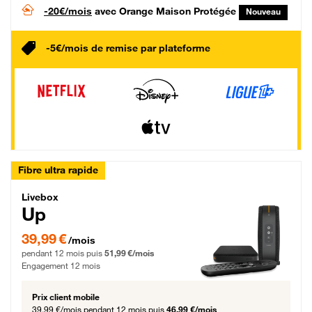
-20€/mois
avec Orange Maison Protégée
Nouveau
-5€/mois de remise par plateforme
Fibre ultra rapide
Livebox Up Fibre
Livebox
Up
39,99 € par mois pendant 12 mois puis 51,99 € par mois, Engagement 12 moi
39,99 €
/mois
pendant 12 mois puis
51,99 €/mois
Engagement 12 mois
Prix client mobile
39,99 €/mois
pendant 12 mois puis
46,99 €/mois