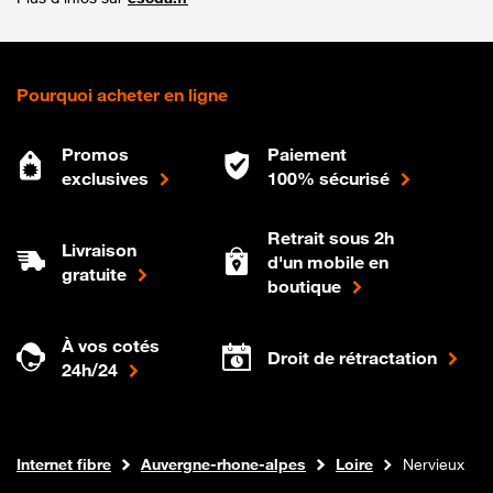
Pourquoi acheter en ligne
Promos
Paiement
exclusives
100% sécurisé
Retrait sous 2h
Livraison
d'un mobile en
gratuite
boutique
À vos cotés
Droit de rétractation
24h/24
Boutique Orange
Internet fibre
Auvergne-rhone-alpes
Loire
Nervieux