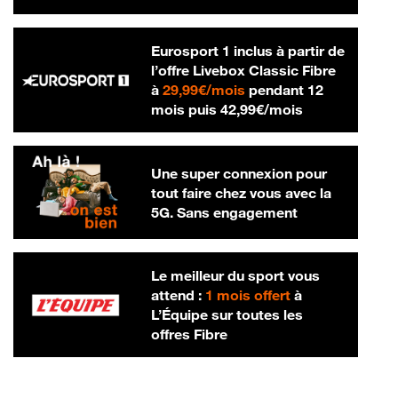
Eurosport 1 inclus à partir de
l’offre Livebox Classic Fibre
29,99 € par mois
à
29,99€/mois
pendant 12
42,99 € par m
mois puis
42,99€/mois
Une super connexion pour
tout faire chez vous avec la
5G. Sans engagement
Le meilleur du sport vous
attend :
1 mois offert
à
L’Équipe sur toutes les
offres Fibre