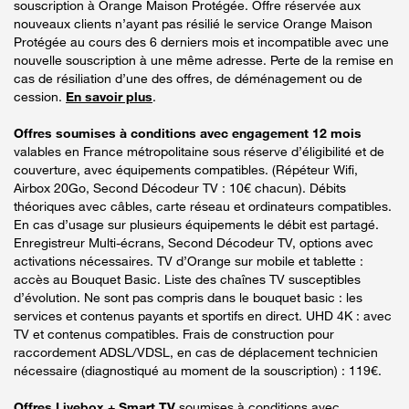
souscription à Orange Maison Protégée. Offre réservée aux
nouveaux clients n’ayant pas résilié le service Orange Maison
Protégée au cours des 6 derniers mois et incompatible avec une
nouvelle souscription à une même adresse. Perte de la remise en
cas de résiliation d’une des offres, de déménagement ou de
cession.
En savoir plus
.
Offres soumises à conditions avec engagement 12 mois
valables en France métropolitaine sous réserve d’éligibilité et de
couverture, avec équipements compatibles. (Répéteur Wifi,
Airbox 20Go, Second Décodeur TV : 10€ chacun). Débits
théoriques avec câbles, carte réseau et ordinateurs compatibles.
En cas d’usage sur plusieurs équipements le débit est partagé.
Enregistreur Multi-écrans, Second Décodeur TV, options avec
activations nécessaires. TV d’Orange sur mobile et tablette :
accès au Bouquet Basic. Liste des chaînes TV susceptibles
d’évolution. Ne sont pas compris dans le bouquet basic : les
services et contenus payants et sportifs en direct. UHD 4K : avec
TV et contenus compatibles. Frais de construction pour
raccordement ADSL/VDSL, en cas de déplacement technicien
nécessaire (diagnostiqué au moment de la souscription) : 119€.
Offres Livebox + Smart TV
soumises à conditions avec