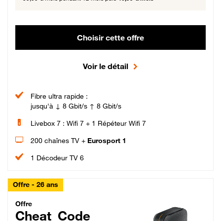
Choisir cette offre
Voir le détail
Fibre ultra rapide :
jusqu'à ↓ 8 Gbit/s ↑ 8 Gbit/s
Livebox 7 : Wifi 7 + 1 Répéteur Wifi 7
200 chaînes TV +
Eurosport 1
1 Décodeur TV 6
Offre - 26 ans
Cheat_Code Fibre_18_26
Offre
Cheat_Code