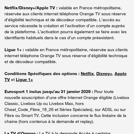
Netflix/Disney+/Apple TV :
valable en France métropolitaine,
réservée aux clients internet téléphone Orange TV sous réserve
d’éligibilité technique et de décodeur compatible. L'accès au
service nécessite la création et l'activation d'un compte auprès
de la plateforme. L’activation pourra également se faire avec les
identifiants habituels dans le cas d’un compte préexistant.
Ligue 1+ :
valable en France métropolitaine, réservée aux clients
internet téléphone Orange TV sous réserve d’éligibilité technique
et de décodeur compatible.
Conditions Spécifiques des options :
Netflix
,
Disney+
,
Apple
TV
et
Ligue 1+
Eurosport 1 inclus jusqu’au 31 janvier 2029 :
Pour toute
nouvelle souscription d’une offre Internet Orange éligible (Livebox
Classic, Livebox Up ou Livebox Max, hors
Cheat_Code_Fibre_18_26 et Séries Spéciales), sur ADSL ou sur
Fibre ou Smart TV. Cette inclusion concerne le flux linéaire de la
chaine (hors contenus à la demande et replay).
La TV d'Orange :
La TV à la demande Accès à certains