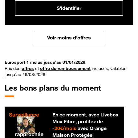
S'identifier
Voir moins d'offres
Eurosport 1 inclus jusqu'au 31/01/2029.
Prix des
offres
et
offre de remboursement
incluses, valables
jusqu’au 19/08/2026.
Les bons plans du moment
En ce moment, avec Livebox
Max Fibre, profitez de
20 € par mois
-
20€/mois
avec Orange
Maison Protégée