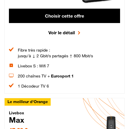
Choisir cette offre
Voir le détail
Fibre très rapide :
jusqu'à ↓ 2 Gbit/s partagés ↑ 800 Mbit/s
Livebox S : Wifi 7
200 chaînes TV +
Eurosport 1
1 Décodeur TV 6
Le meilleur d'Orange
Livebox Max Fibre
Livebox
Max
47,99 € par mois pendant 12 mois puis 57,99 € par mois, Engagement 12 moi