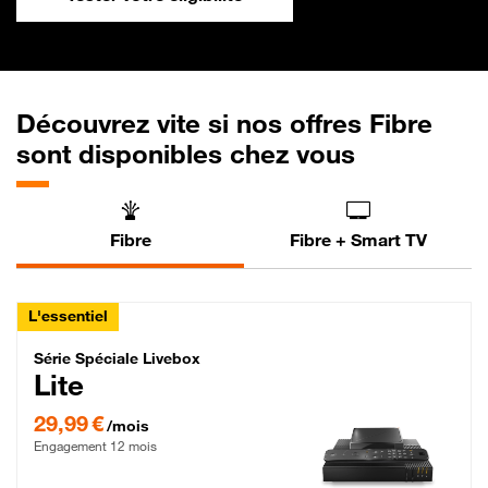
Découvrez vite si nos offres Fibre
sont disponibles chez vous
Fibre
Fibre + Smart TV
L'essentiel
Série Spéciale Livebox Lite Fibre
Série Spéciale Livebox
Lite
29,99 € par mois , Engagement 12 mois
29,99 €
/mois
Engagement 12 mois