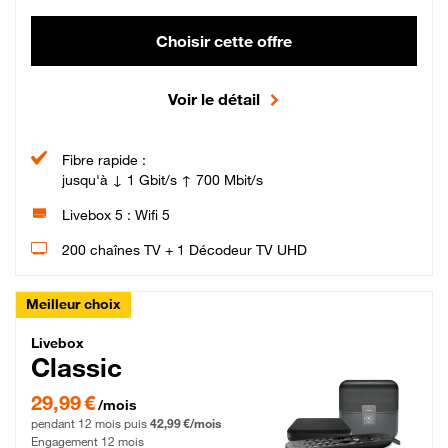
Choisir cette offre
Voir le détail
Fibre rapide :
jusqu'à ↓ 1 Gbit/s ↑ 700 Mbit/s
Livebox 5 : Wifi 5
200 chaînes TV + 1 Décodeur TV UHD
Meilleur choix
Livebox Classic Fibre
Livebox
Classic
29,99 € par mois pendant 12 mois puis 42,99 € par mois, Engagement 12 moi
29,99 €
/mois
pendant 12 mois puis
42,99 €/mois
Engagement 12 mois