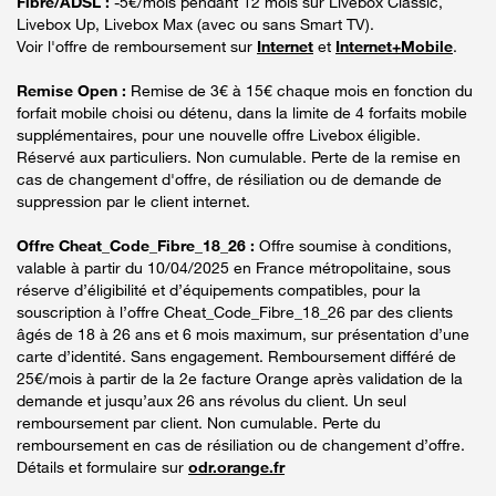
Fibre/ADSL :
-5€/mois pendant 12 mois sur Livebox Classic,
Livebox Up, Livebox Max (avec ou sans Smart TV).
Voir l'offre de remboursement sur
Internet
et
Internet+Mobile
.
Remise Open :
Remise de 3€ à 15€ chaque mois en fonction du
forfait mobile choisi ou détenu, dans la limite de 4 forfaits mobile
supplémentaires, pour une nouvelle offre Livebox éligible.
Réservé aux particuliers. Non cumulable. Perte de la remise en
cas de changement d'offre, de résiliation ou de demande de
suppression par le client internet.
Offre Cheat_Code_Fibre_18_26 :
Offre soumise à conditions,
valable à partir du 10/04/2025 en France métropolitaine, sous
réserve d’éligibilité et d’équipements compatibles, pour la
souscription à l’offre Cheat_Code_Fibre_18_26 par des clients
âgés de 18 à 26 ans et 6 mois maximum, sur présentation d’une
carte d’identité. Sans engagement. Remboursement différé de
25€/mois à partir de la 2e facture Orange après validation de la
demande et jusqu’aux 26 ans révolus du client. Un seul
remboursement par client. Non cumulable. Perte du
remboursement en cas de résiliation ou de changement d’offre.
Détails et formulaire sur
odr.orange.fr