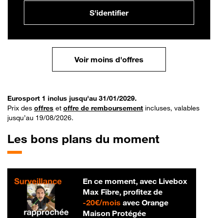
S'identifier
Voir moins d'offres
Eurosport 1 inclus jusqu'au 31/01/2029.
Prix des
offres
et
offre de remboursement
incluses, valables
jusqu’au 19/08/2026.
Les bons plans du moment
En ce moment, avec Livebox
Max Fibre, profitez de
20 € par mois
-
20€/mois
avec Orange
Maison Protégée