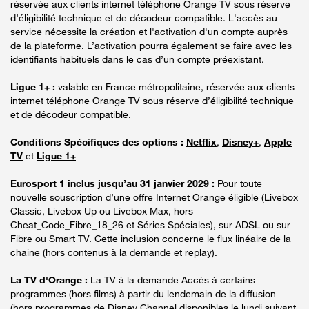
réservée aux clients internet téléphone Orange TV sous réserve
d’éligibilité technique et de décodeur compatible. L'accès au
service nécessite la création et l'activation d'un compte auprès
de la plateforme. L’activation pourra également se faire avec les
identifiants habituels dans le cas d’un compte préexistant.
Ligue 1+ :
valable en France métropolitaine, réservée aux clients
internet téléphone Orange TV sous réserve d’éligibilité technique
et de décodeur compatible.
Conditions Spécifiques des options :
Netflix
,
Disney+
,
Apple
TV
et
Ligue 1+
Eurosport 1 inclus jusqu’au 31 janvier 2029 :
Pour toute
nouvelle souscription d’une offre Internet Orange éligible (Livebox
Classic, Livebox Up ou Livebox Max, hors
Cheat_Code_Fibre_18_26 et Séries Spéciales), sur ADSL ou sur
Fibre ou Smart TV. Cette inclusion concerne le flux linéaire de la
chaine (hors contenus à la demande et replay).
La TV d'Orange :
La TV à la demande Accès à certains
programmes (hors films) à partir du lendemain de la diffusion
(hors programmes de Disney Channel disponibles le lundi suivant