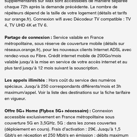
supplémentaires sur Max sont accessibles de manière séparée
chaque 72h après la demande précédente. Le nombre de
répéteurs dépend de la taille de votre logement (détails et tarifs
sur orange.fr). Connexion wifi avec Décodeur TV compatible : TV
4, TV UHD 4K et TV 6.
Partage de connexion :
Service valable en France
métropolitaine, sous réserve de couverture mobile (détails sur
réseaux.orange.fr), pour les nouveaux clients Internet ADSL avec
rendez-vous ou Fibre. Crédit internet mobile de 200Go/mois
valable jusqu'à la mise en service de votre accès internet et au
plus tard jusqu'à 12 mois suivant la souscription.
Les appels illimités
: Hors coût du service des numéros
spéciaux. Jusqu’à 250 correspondants différents/mois et 3h
maximum/appel. Voir la liste des destinations sur la fiche tarifaire
en vigueur.
Offre 5G+ Home (Flybox 5G+ nécessaire) :
Connexion
accessible exclusivement en France métropolitaine sous
couverture 5G en 3,5GHz. 5G : dans les zones couvertes
(déploiement en cours). Frais d’activation : 29€. Jusqu’à 1,5
Gbit/s en réception et 250 Mbit/s en émission : débits maximum