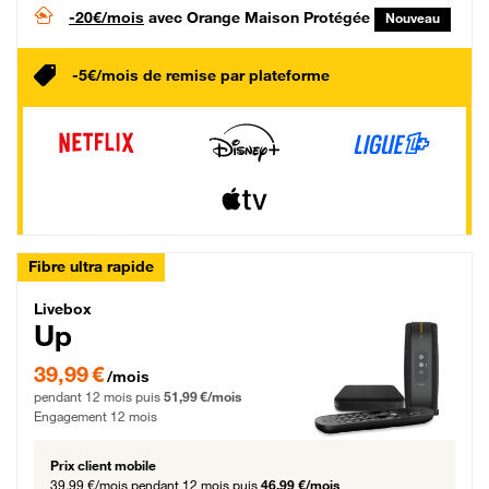
-20€/mois
avec Orange Maison Protégée
Nouveau
-5€/mois de remise par plateforme
Fibre ultra rapide
Livebox Up Fibre
Livebox
Up
39,99 € par mois pendant 12 mois puis 51,99 € par mois, Engagement 12 moi
39,99 €
/mois
pendant 12 mois puis
51,99 €/mois
Engagement 12 mois
Prix client mobile
39,99 €/mois
pendant 12 mois puis
46,99 €/mois