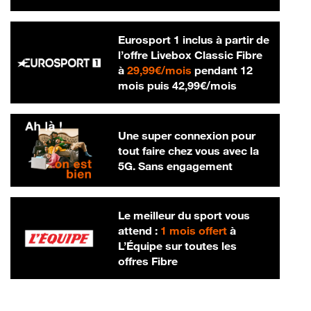
Eurosport 1 inclus à partir de
l’offre Livebox Classic Fibre
29,99 € par mois
à
29,99€/mois
pendant 12
42,99 € par m
mois puis
42,99€/mois
Une super connexion pour
tout faire chez vous avec la
5G. Sans engagement
Le meilleur du sport vous
attend :
1 mois offert
à
L’Équipe sur toutes les
offres Fibre