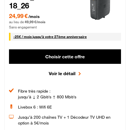
18_26
24,99 € par mois pendant 0 mois puis 49,99 € par mois, Sans engagement
24,99 €
/mois
au lieu de
49,99 €/mois
Sans engagement
25 € par mois
-
25€ / mois
jusqu'à votre 27ème anniversaire
Choisir cette offre
Voir le détail
Fibre très rapide :
jusqu'à ↓ 2 Gbit/s ↑ 800 Mbit/s
Livebox 6 : Wifi 6E
Jusqu’à 200 chaînes TV + 1 Décodeur TV UHD en
option à 5€/mois