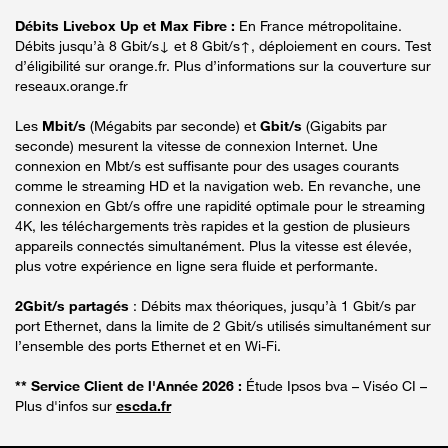
Débits Livebox Up et Max Fibre :
En France métropolitaine.
Débits jusqu’à 8 Gbit/s↓ et 8 Gbit/s↑, déploiement en cours. Test
d’éligibilité sur orange.fr. Plus d’informations sur la couverture sur
reseaux.orange.fr
Les
Mbit/s
(Mégabits par seconde) et
Gbit/s
(Gigabits par
seconde) mesurent la vitesse de connexion Internet. Une
connexion en Mbt/s est suffisante pour des usages courants
comme le streaming HD et la navigation web. En revanche, une
connexion en Gbt/s offre une rapidité optimale pour le streaming
4K, les téléchargements très rapides et la gestion de plusieurs
appareils connectés simultanément. Plus la vitesse est élevée,
plus votre expérience en ligne sera fluide et performante.
2Gbit/s partagés
: Débits max théoriques, jusqu’à 1 Gbit/s par
port Ethernet, dans la limite de 2 Gbit/s utilisés simultanément sur
l’ensemble des ports Ethernet et en Wi-Fi.
** Service Client de l'Année 2026 :
Étude Ipsos bva – Viséo CI –
Plus d'infos sur
escda.fr