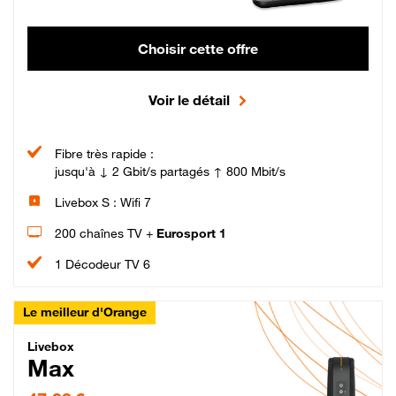
Choisir cette offre
Voir le détail
Fibre très rapide :
jusqu'à ↓ 2 Gbit/s partagés ↑ 800 Mbit/s
Livebox S : Wifi 7
200 chaînes TV +
Eurosport 1
1 Décodeur TV 6
Le meilleur d'Orange
Livebox Max Fibre
Livebox
Max
47,99 € par mois pendant 12 mois puis 57,99 € par mois, Engagement 12 moi