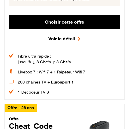
Choisir cette offre
Voir le détail
Fibre ultra rapide :
jusqu'à ↓ 8 Gbit/s ↑ 8 Gbit/s
Livebox 7 : Wifi 7 + 1 Répéteur Wifi 7
200 chaînes TV +
Eurosport 1
1 Décodeur TV 6
Offre - 26 ans
Cheat_Code Fibre_18_26
Offre
Cheat_Code