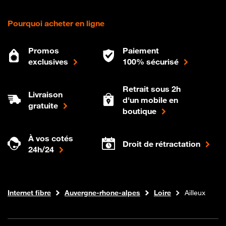
Pourquoi acheter en ligne
Promos
Paiement
exclusives
100% sécurisé
Retrait sous 2h
Livraison
d'un mobile en
gratuite
boutique
À vos cotés
Droit de rétractation
24h/24
Boutique Orange
Internet fibre
Auvergne-rhone-alpes
Loire
Ailleux