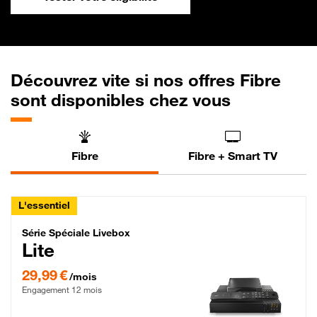
Découvrez vite si nos offres Fibre
sont disponibles chez vous
Fibre
Fibre + Smart TV
L'essentiel
Série Spéciale Livebox Lite Fibre
Série Spéciale Livebox
Lite
29,99 € par mois , Engagement 12 mois
29,99 €
/mois
Engagement 12 mois