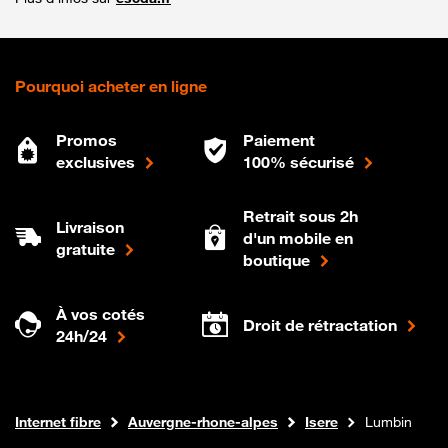
Pourquoi acheter en ligne
Promos
Paiement
exclusives
100% sécurisé
Retrait sous 2h
Livraison
d'un mobile en
gratuite
boutique
À vos cotés
Droit de rétractation
24h/24
Boutique Orange
Internet fibre
Auvergne-rhone-alpes
Isere
Lumbin