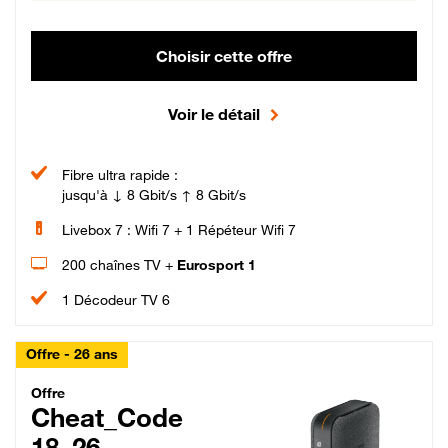
Choisir cette offre
Voir le détail
Fibre ultra rapide :
jusqu'à ↓ 8 Gbit/s ↑ 8 Gbit/s
Livebox 7 : Wifi 7 + 1 Répéteur Wifi 7
200 chaînes TV +
Eurosport 1
1 Décodeur TV 6
Offre - 26 ans
Cheat_Code Fibre_18_26
Offre
Cheat_Code
18_26