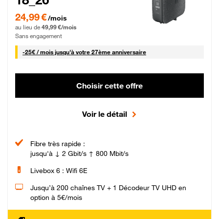
24,99 € par mois pendant 0 mois puis 49,99 € par mois, Sans engagement
24,99 €
/mois
au lieu de
49,99 €/mois
Sans engagement
25 € par mois
-
25€ / mois
jusqu'à votre 27ème anniversaire
Choisir cette offre
Voir le détail
Fibre très rapide :
jusqu'à ↓ 2 Gbit/s ↑ 800 Mbit/s
Livebox 6 : Wifi 6E
Jusqu’à 200 chaînes TV + 1 Décodeur TV UHD en
option à 5€/mois