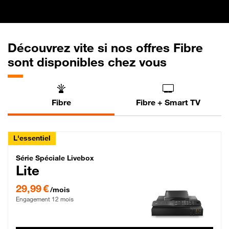
Découvrez vite si nos offres Fibre
sont disponibles chez vous
Fibre
Fibre + Smart TV
L'essentiel
Série Spéciale Livebox Lite Fibre
Série Spéciale Livebox
Lite
29,99 € par mois , Engagement 12 mois
29,99 €
/mois
Engagement 12 mois