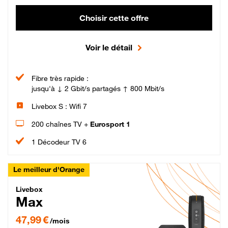
Choisir cette offre
Voir le détail
Fibre très rapide :
jusqu'à ↓ 2 Gbit/s partagés ↑ 800 Mbit/s
Livebox S : Wifi 7
200 chaînes TV +
Eurosport 1
1 Décodeur TV 6
Le meilleur d'Orange
Livebox Max Fibre
Livebox
Max
47,99 € par mois pendant 12 mois puis 57,99 € par mois, Engagement 12 moi
47,99 €
/mois