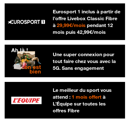
Eurosport 1 inclus à partir de
l’offre Livebox Classic Fibre
29,99 € par mois
à
29,99€/mois
pendant 12
42,99 € par m
mois puis
42,99€/mois
Une super connexion pour
tout faire chez vous avec la
5G. Sans engagement
Le meilleur du sport vous
attend :
1 mois offert
à
L’Équipe sur toutes les
offres Fibre