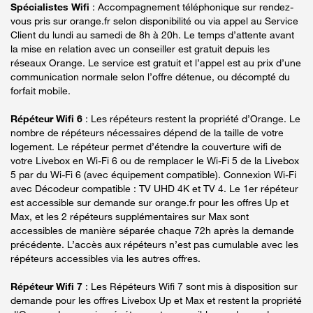
Spécialistes Wifi
: Accompagnement téléphonique sur rendez-
vous pris sur orange.fr selon disponibilité ou via appel au Service
Client du lundi au samedi de 8h à 20h. Le temps d’attente avant
la mise en relation avec un conseiller est gratuit depuis les
réseaux Orange. Le service est gratuit et l’appel est au prix d’une
communication normale selon l’offre détenue, ou décompté du
forfait mobile.
Répéteur Wifi 6
: Les répéteurs restent la propriété d’Orange. Le
nombre de répéteurs nécessaires dépend de la taille de votre
logement. Le répéteur permet d’étendre la couverture wifi de
votre Livebox en Wi-Fi 6 ou de remplacer le Wi-Fi 5 de la Livebox
5 par du Wi-Fi 6 (avec équipement compatible). Connexion Wi-Fi
avec Décodeur compatible : TV UHD 4K et TV 4. Le 1er répéteur
est accessible sur demande sur orange.fr pour les offres Up et
Max, et les 2 répéteurs supplémentaires sur Max sont
accessibles de manière séparée chaque 72h après la demande
précédente. L’accès aux répéteurs n’est pas cumulable avec les
répéteurs accessibles via les autres offres.
Répéteur Wifi 7
: Les Répéteurs Wifi 7 sont mis à disposition sur
demande pour les offres Livebox Up et Max et restent la propriété