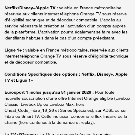
Netflix/Disney+/Apple TV :
valable en France métropolitaine,
réservée aux clients internet téléphone Orange TV sous réserve
d’éligibilité technique et de décodeur compatible. L'accès au
service nécessite la création et l'activation d'un compte auprès
de la plateforme. L’activation pourra également se faire avec les
identifiants habituels dans le cas d’un compte préexistant.
Ligue 1+ :
valable en France métropolitaine, réservée aux clients
internet téléphone Orange TV sous réserve d’éligibilité technique
et de décodeur compatible.
Conditions Spécifiques des options :
Netflix
,
Disney+
,
Apple
TV
et
Ligue 1+
Eurosport 1 inclus jusqu’au 31 janvier 2029 :
Pour toute
nouvelle souscription d’une offre Internet Orange éligible (Livebox
Classic, Livebox Up ou Livebox Max, hors
Cheat_Code_Fibre_18_26 et Séries Spéciales), sur ADSL ou sur
Fibre ou Smart TV. Cette inclusion concerne le flux linéaire de la
chaine (hors contenus à la demande et replay).
La TV d'Orange :
La TV à la demande Accès à certains