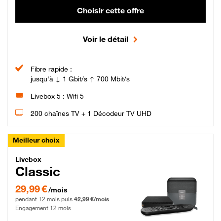
Choisir cette offre
Voir le détail
Fibre rapide :
jusqu'à ↓ 1 Gbit/s ↑ 700 Mbit/s
Livebox 5 : Wifi 5
200 chaînes TV + 1 Décodeur TV UHD
Meilleur choix
Livebox Classic Fibre
Livebox
Classic
29,99 € par mois pendant 12 mois puis 42,99 € par mois, Engagement 12 moi
29,99 €
/mois
pendant 12 mois puis
42,99 €/mois
Engagement 12 mois