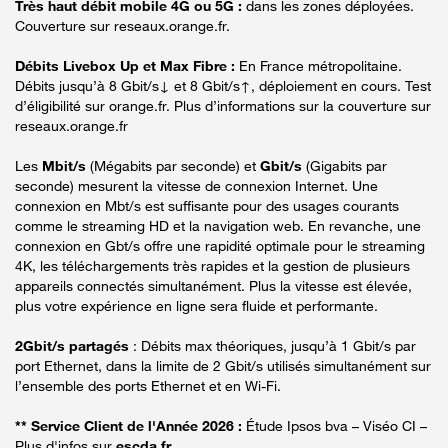
Très haut débit mobile 4G ou 5G :
dans les zones déployées.
Couverture sur reseaux.orange.fr.
Débits Livebox Up et Max Fibre :
En France métropolitaine.
Débits jusqu’à 8 Gbit/s↓ et 8 Gbit/s↑, déploiement en cours. Test
d’éligibilité sur orange.fr. Plus d’informations sur la couverture sur
reseaux.orange.fr
Les
Mbit/s
(Mégabits par seconde) et
Gbit/s
(Gigabits par
seconde) mesurent la vitesse de connexion Internet. Une
connexion en Mbt/s est suffisante pour des usages courants
comme le streaming HD et la navigation web. En revanche, une
connexion en Gbt/s offre une rapidité optimale pour le streaming
4K, les téléchargements très rapides et la gestion de plusieurs
appareils connectés simultanément. Plus la vitesse est élevée,
plus votre expérience en ligne sera fluide et performante.
2Gbit/s partagés
: Débits max théoriques, jusqu’à 1 Gbit/s par
port Ethernet, dans la limite de 2 Gbit/s utilisés simultanément sur
l’ensemble des ports Ethernet et en Wi-Fi.
** Service Client de l'Année 2026 :
Étude Ipsos bva – Viséo CI –
Plus d'infos sur
escda.fr