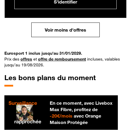
S'identifier
Voir moins d'offres
Eurosport 1 inclus jusqu'au 31/01/2029.
Prix des
offres
et
offre de remboursement
incluses, valables
jusqu’au 19/08/2026.
Les bons plans du moment
En ce moment, avec Livebox
Max Fibre, profitez de
20 € par mois
-
20€/mois
avec Orange
Maison Protégée