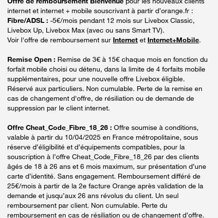
Offre de remboursement Bienvenue
pour les nouveaux clients
internet et internet + mobile souscrivant à partir d’orange.fr :
Fibre/ADSL :
-5€/mois pendant 12 mois sur Livebox Classic,
Livebox Up, Livebox Max (avec ou sans Smart TV).
Voir l'offre de remboursement sur
Internet
et
Internet+Mobile
.
Remise Open :
Remise de 3€ à 15€ chaque mois en fonction du
forfait mobile choisi ou détenu, dans la limite de 4 forfaits mobile
supplémentaires, pour une nouvelle offre Livebox éligible.
Réservé aux particuliers. Non cumulable. Perte de la remise en
cas de changement d'offre, de résiliation ou de demande de
suppression par le client internet.
Offre Cheat_Code_Fibre_18_26 :
Offre soumise à conditions,
valable à partir du 10/04/2025 en France métropolitaine, sous
réserve d’éligibilité et d’équipements compatibles, pour la
souscription à l’offre Cheat_Code_Fibre_18_26 par des clients
âgés de 18 à 26 ans et 6 mois maximum, sur présentation d’une
carte d’identité. Sans engagement. Remboursement différé de
25€/mois à partir de la 2e facture Orange après validation de la
demande et jusqu’aux 26 ans révolus du client. Un seul
remboursement par client. Non cumulable. Perte du
remboursement en cas de résiliation ou de changement d’offre.