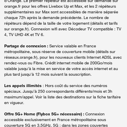
d'Orange. Le premier répéteur est accessible sur demande sur
orange.fr pour les offres Livebox Up et Max, et les 2 répéteurs
supplémentaires sur Max sont accessibles de manière séparée
chaque 72h après la demande précédente. Le nombre de
répéteurs dépend de la taille de votre logement (détails et tarifs
sur orange.fr). Connexion wifi avec Décodeur TV compatible : TV
4, TV UHD 4K et TV 6.
Partage de connexion :
Service valable en France
métropolitaine, sous réserve de couverture mobile (détails sur
réseaux.orange.fr), pour les nouveaux clients Internet ADSL avec
rendez-vous ou Fibre. Crédit internet mobile de 200Go/mois
valable jusqu'à la mise en service de votre accès internet et au
plus tard jusqu'à 12 mois suivant la souscription.
Les appels illimités
: Hors coût du service des numéros
spéciaux. Jusqu’à 250 correspondants différents/mois et 3h
maximum/appel. Voir la liste des destinations sur la fiche tarifaire
en vigueur.
Offre 5G+ Home (Flybox 5G+ nécessaire) :
Connexion
accessible exclusivement en France métropolitaine sous
couverture 5G en 3,5GHz. 5G : dans les zones couvertes