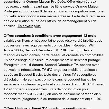
souscription à Orange Maison Protégée. Offre réservée aux
nouveaux clients n’ayant pas résilié le service Orange Maison
Protégée au cours des 6 derniers mois et incompatible avec une
nouvelle souscription à une même adresse. Perte de la remise en
cas de résiliation d’une des offres, de déménagement ou de
cession.
En savoir plus
.
Offres soumises à conditions avec engagement 12 mois
valables en France métropolitaine sous réserve d’éligibilité et de
couverture, avec équipements compatibles. (Répéteur Wifi,
Airbox 20Go, Second Décodeur TV : 10€ chacun). Débits
théoriques avec câbles, carte réseau et ordinateurs compatibles.
En cas d’usage sur plusieurs équipements le débit est partagé.
Enregistreur Multi-écrans, Second Décodeur TV, options avec
activations nécessaires. TV d’Orange sur mobile et tablette :
accès au Bouquet Basic. Liste des chaînes TV susceptibles
d’évolution. Ne sont pas compris dans le bouquet basic : les
services et contenus payants et sportifs en direct. UHD 4K : avec
TV et contenus compatibles. Frais de construction pour
raccordement ADSL/VDSL, en cas de déplacement technicien
nécessaire (diagnostiqué au moment de la souscription) : 119€.
Offres Livebox + Smart TV
soumises à conditions avec