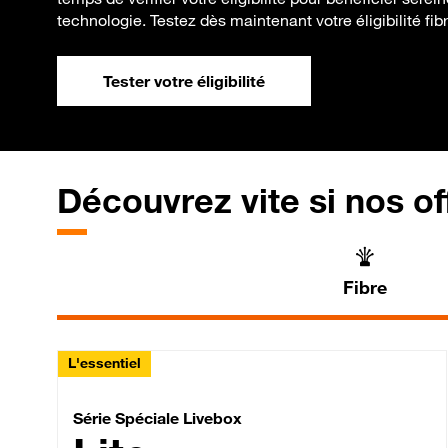
technologie. Testez dès maintenant votre éligibilité fibr
Tester votre éligibilité
Découvrez vite si nos of
Fibre
L'essentiel
Série Spéciale Livebox 
Série Spéciale Livebox