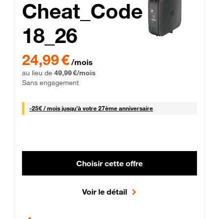
Cheat_Code
18_26
 Engagement 12 mois
24,99 € par mois pendant 0 mois puis 49,99 € par mois, Sans 
24,99 €
/mois
au lieu de
49,99 €/mois
Sans engagement
25 € par mois
-
25€ / mois
jusqu'à votre 27ème anniversaire
Choisir cette offre
Voir le détail