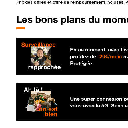
Prix des
offres
et
offre de remboursement
incluses, 
Les bons plans du mom
En ce moment, avec Liv
20
profitez de
-
20€/mois
av
Protégée
Une super connexion po
vous avec la 5G. Sans