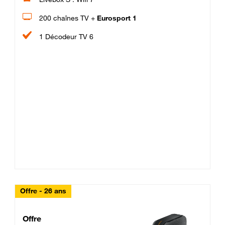
200 chaînes TV +
Eurosport 1
1 Décodeur TV 6
Offre - 26 ans
Cheat_Code Fibre_18_26
Offre