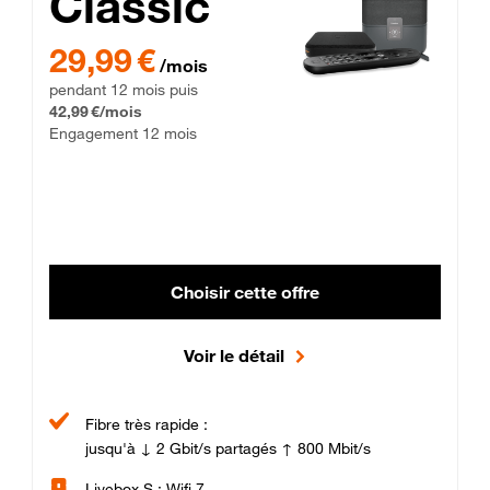
Classic
29,99 € par mois pendant 12 mois puis 42,99 € par mois, Enga
29,99 €
/mois
pendant 12 mois puis
42,99 €/mois
Engagement 12 mois
Choisir cette offre
Voir le détail
Fibre très rapide :
jusqu'à ↓ 2 Gbit/s partagés ↑ 800 Mbit/s
Livebox S : Wifi 7