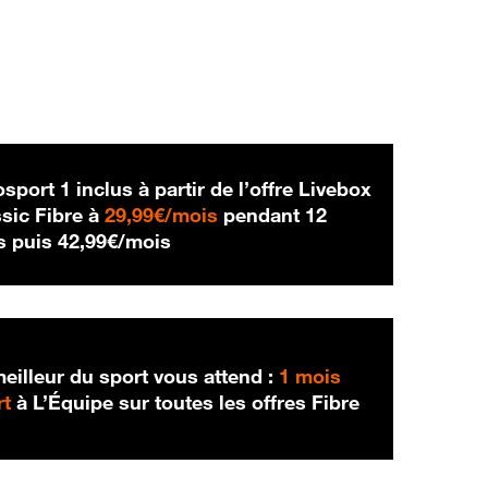
sport 1 inclus à partir de l’offre Livebox
29,99 € par mois
sic Fibre à
29,99€/mois
pendant 12
42,99 € par mois
s puis
42,99€/mois
eilleur du sport vous attend :
1 mois
rt
à L’Équipe sur toutes les offres Fibre