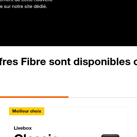
e sur notre site dédié.
fres Fibre sont disponibles
Meilleur choix
Lite Fibre
Livebox Classic Fibre
Livebox