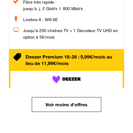
Fibre très rapide :
jusqu'à ↓ 2 Gbit/s ↑ 800 Mbit/s
Livebox 6 : Wifi 6E
Jusqu’à 200 chaînes TV + 1 Décodeur TV UHD en
option à 5€/mois
Deezer Premium 18-26 : 5,99€/mois au
lieu de 11,99€/mois
Voir moins d'offres