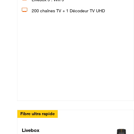
200 chaînes TV + 1 Décodeur TV UHD
Fibre ultra rapide
Livebox Up Fibre
Livebox