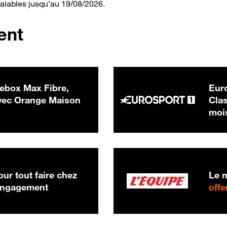
valables jusqu’au 19/08/2026.
ent
ebox Max Fibre,
Euro
 € par mois
ec Orange Maison
Clas
moi
ur tout faire chez
Le m
 engagement
offe