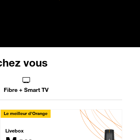
 chez vous
Fibre + Smart TV
Le meilleur d'Orange
Livebox Max Fibre
Livebox