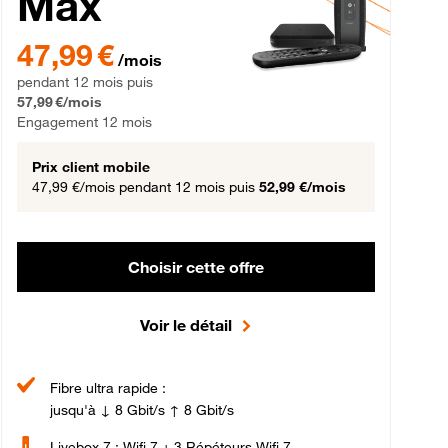
Max
gement 12 mois
47,99 € par mois pendant 12 mois puis 57,99 € par mois, Engageme
47,99 €
/mois
pendant 12 mois puis
57,99 €/mois
Engagement 12 mois
Prix client mobile
47,99 €/mois
pendant 12 mois puis
52,99 €/mois
Choisir cette offre
Voir le détail
Fibre ultra rapide :
jusqu'à ↓ 8 Gbit/s ↑ 8 Gbit/s
Livebox 7 : Wifi 7 + 3 Répéteurs Wifi 7