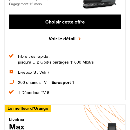
Engagement 12 mois
Choisir cette offre
Voir le détail
Fibre très rapide :
jusqu'à ↓ 2 Gbit/s partagés ↑ 800 Mbit/s
Livebox S : Wifi 7
200 chaînes TV +
Eurosport 1
1 Décodeur TV 6
Le meilleur d'Orange
Livebox Max Fibre
Livebox
Max