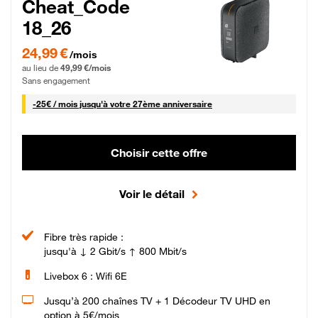
Cheat_Code
18_26
24,99 € par mois pendant 0 mois puis 49,99 € par mois, Sans engagement
24,99 €
/mois
au lieu de
49,99 €/mois
Sans engagement
25 € par mois
-
25€ / mois
jusqu'à votre 27ème anniversaire
Choisir cette offre
Voir le détail
Fibre très rapide :
jusqu'à ↓ 2 Gbit/s ↑ 800 Mbit/s
Livebox 6 : Wifi 6E
Jusqu’à 200 chaînes TV + 1 Décodeur TV UHD en
option à 5€/mois