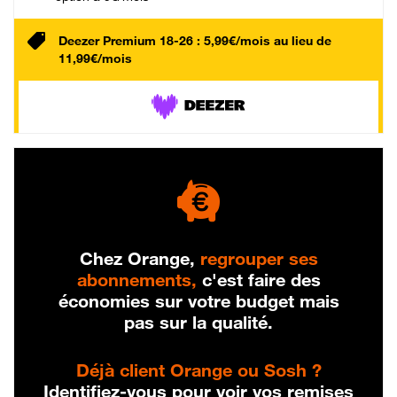
Deezer Premium 18-26 : 5,99€/mois au lieu de
11,99€/mois
Chez Orange,
regrouper ses
abonnements,
c'est faire des
économies sur votre budget mais
pas sur la qualité.
Déjà client Orange ou Sosh ?
Identifiez-vous pour voir vos remises