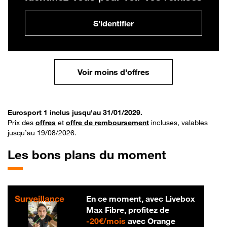
S'identifier
Voir moins d'offres
Eurosport 1 inclus jusqu'au 31/01/2029.
Prix des
offres
et
offre de remboursement
incluses, valables
jusqu’au 19/08/2026.
Les bons plans du moment
En ce moment, avec Livebox
Max Fibre, profitez de
20 € par mois
-
20€/mois
avec Orange