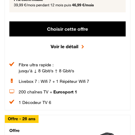
39,99 €/mois
pendant 12 mois puis
46,99 €/mois
Choisir cette offre
Voir le détail
Fibre ultra rapide :
jusqu'à ↓ 8 Gbit/s ↑ 8 Gbit/s
Livebox 7 : Wifi 7 + 1 Répéteur Wifi 7
200 chaînes TV +
Eurosport 1
1 Décodeur TV 6
Offre - 26 ans
Cheat_Code Fibre_18_26
Offre