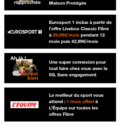
Maison Protégée
Eurosport 1 inclus à partir de
l’offre Livebox Classic Fibre
29,99 € par mois
à
29,99€/mois
pendant 12
42,99 € par m
mois puis
42,99€/mois
Une super connexion pour
tout faire chez vous avec la
5G. Sans engagement
Le meilleur du sport vous
attend :
1 mois offert
à
L’Équipe sur toutes les
offres Fibre