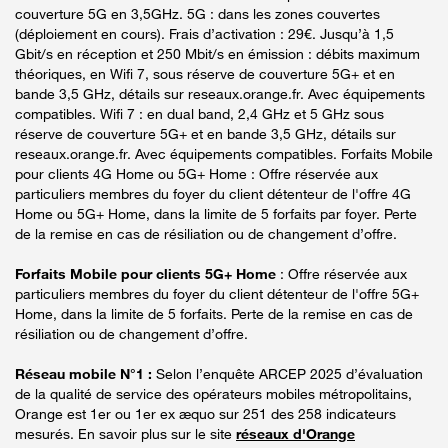
couverture 5G en 3,5GHz. 5G : dans les zones couvertes
(déploiement en cours). Frais d’activation : 29€. Jusqu’à 1,5
Gbit/s en réception et 250 Mbit/s en émission : débits maximum
théoriques, en Wifi 7, sous réserve de couverture 5G+ et en
bande 3,5 GHz, détails sur reseaux.orange.fr. Avec équipements
compatibles. Wifi 7 : en dual band, 2,4 GHz et 5 GHz sous
réserve de couverture 5G+ et en bande 3,5 GHz, détails sur
reseaux.orange.fr. Avec équipements compatibles. Forfaits Mobile
pour clients 4G Home ou 5G+ Home : Offre réservée aux
particuliers membres du foyer du client détenteur de l'offre 4G
Home ou 5G+ Home, dans la limite de 5 forfaits par foyer. Perte
de la remise en cas de résiliation ou de changement d’offre.
Forfaits Mobile pour clients 5G+ Home
: Offre réservée aux
particuliers membres du foyer du client détenteur de l'offre 5G+
Home, dans la limite de 5 forfaits. Perte de la remise en cas de
résiliation ou de changement d’offre.
Réseau mobile N°1 :
Selon l’enquête ARCEP 2025 d’évaluation
de la qualité de service des opérateurs mobiles métropolitains,
Orange est 1er ou 1er ex æquo sur 251 des 258 indicateurs
mesurés. En savoir plus sur le site
réseaux d'Orange