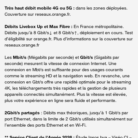
Très haut débit mobile 4G ou 5G :
dans les zones déployées.
Couverture sur reseaux.orange.fr.
Débits Livebox Up et Max Fibre :
En France métropolitaine.
Débits jusqu’à 8 Gbit/s↓ et 8 Gbit/s↑, déploiement en cours. Test
d’éligibilité sur orange.fr. Plus d’informations sur la couverture sur
reseaux.orange.fr
Les
Mbit/s
(Mégabits par seconde) et
Gbit/s
(Gigabits par
seconde) mesurent la vitesse de connexion Internet. Une
connexion en Mbt/s est suffisante pour des usages courants
comme le streaming HD et la navigation web. En revanche, une
connexion en Gbt/s offre une rapidité optimale pour le streaming
4K, les téléchargements très rapides et la gestion de plusieurs
appareils connectés simultanément. Plus la vitesse est élevée,
plus votre expérience en ligne sera fluide et performante.
2Gbit/s partagés
: Débits max théoriques, jusqu’à 1 Gbit/s par
port Ethernet, dans la limite de 2 Gbit/s utilisés simultanément sur
l’ensemble des ports Ethernet et en Wi-Fi.
** Service Client de l'Année 2026 :
Étude Ipsos bva – Viséo CI –