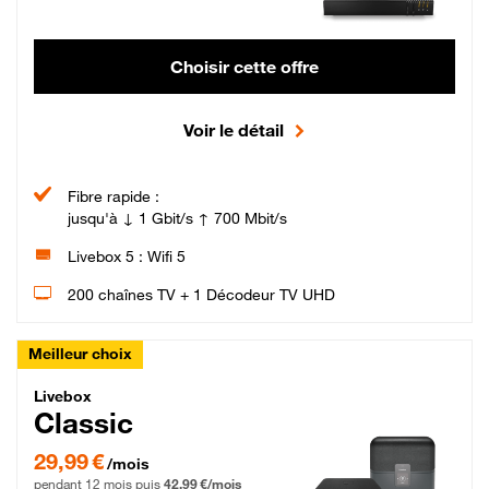
Choisir cette offre
Voir le détail
Fibre rapide :
jusqu'à ↓ 1 Gbit/s ↑ 700 Mbit/s
Livebox 5 : Wifi 5
200 chaînes TV + 1 Décodeur TV UHD
Meilleur choix
Livebox Classic Fibre
Livebox
Classic
29,99 € par mois pendant 12 mois puis 42,99 € par mois, Engagement 12 moi
29,99 €
/mois
pendant 12 mois puis
42,99 €/mois