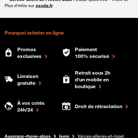
Plus d'infos sur
escda.fr
Pourquoi acheter en ligne
Promos
Paiement
exclusives
100% sécurisé
Retrait sous 2h
Livraison
d'un mobile en
gratuite
boutique
À vos cotés
Droit de rétractation
24h/24
Internet fibre
Boutique Orange
Auvergne-rhone-alpes
Isere
Varces-allieres-et-risset