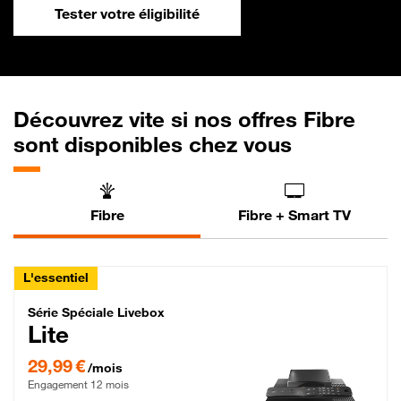
Tester votre éligibilité
Découvrez vite si nos offres Fibre
sont disponibles chez vous
Fibre
Fibre + Smart TV
L'essentiel
Série Spéciale Livebox Lite Fibre
Série Spéciale Livebox
Lite
29,99 € par mois , Engagement 12 mois
29,99 €
/mois
Engagement 12 mois