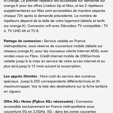
d'Orange. Le premier répéteur est accessible sur demande sur
orange.fr pour les offres Livebox Up et Max, et les 2 répéteurs
supplémentaires sur Max sont accessibles de manière séparée
chaque 72h après la demande précédente. Le nombre de
répéteurs dépend de la taille de votre logement (détails et tarifs
sur orange.fr). Connexion wifi avec Décodeur TV compatible : TV
4, TV UHD 4K et TV 6.
Partage de connexion :
Service valable en France
métropolitaine, sous réserve de couverture mobile (détails sur
réseaux.orange.fr), pour les nouveaux clients Internet ADSL avec
rendez-vous ou Fibre. Crédit internet mobile de 200Go/mois
valable jusqu'à la mise en service de votre accès internet et au
plus tard jusqu'à 12 mois suivant la souscription.
Les appels illimités
: Hors coût du service des numéros
spéciaux. Jusqu’à 250 correspondants différents/mois et 3h
maximum/appel. Voir la liste des destinations sur la fiche tarifaire
en vigueur.
Offre 5G+ Home (Flybox 5G+ nécessaire) :
Connexion
accessible exclusivement en France métropolitaine sous
couverture 5G en 3,5GHz. 5G : dans les zones couvertes