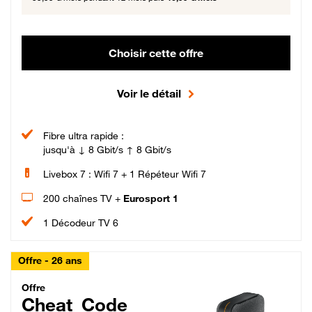
Choisir cette offre
Voir le détail
Fibre ultra rapide :
jusqu'à ↓ 8 Gbit/s ↑ 8 Gbit/s
Livebox 7 : Wifi 7 + 1 Répéteur Wifi 7
200 chaînes TV +
Eurosport 1
1 Décodeur TV 6
Offre - 26 ans
Cheat_Code Fibre_18_26
Offre
Cheat_Code