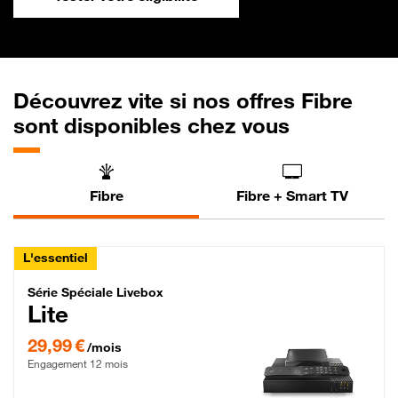
Découvrez vite si nos offres Fibre
sont disponibles chez vous
Fibre
Fibre + Smart TV
L'essentiel
Série Spéciale Livebox Lite Fibre
Série Spéciale Livebox
Lite
29,99 € par mois , Engagement 12 mois
29,99 €
/mois
Engagement 12 mois