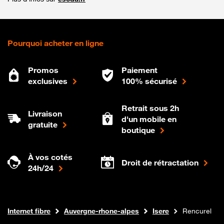
Pourquoi acheter en ligne
Promos
Paiement
exclusives
100% sécurisé
Retrait sous 2h
Livraison
d'un mobile en
gratuite
boutique
À vos cotés
Droit de rétractation
24h/24
Boutique Orange
Internet fibre
Auvergne-rhone-alpes
Isere
Rencurel