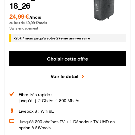
18_26
24,99 € par mois pendant 0 mois puis 49,99 € par mois, Sans engagement
24,99 €
/mois
au lieu de
49,99 €/mois
Sans engagement
25 € par mois
-
25€ / mois
jusqu'à votre 27ème anniversaire
Choisir cette offre
Voir le détail
Fibre très rapide :
jusqu'à ↓ 2 Gbit/s ↑ 800 Mbit/s
Livebox 6 : Wifi 6E
Jusqu’à 200 chaînes TV + 1 Décodeur TV UHD en
option à 5€/mois