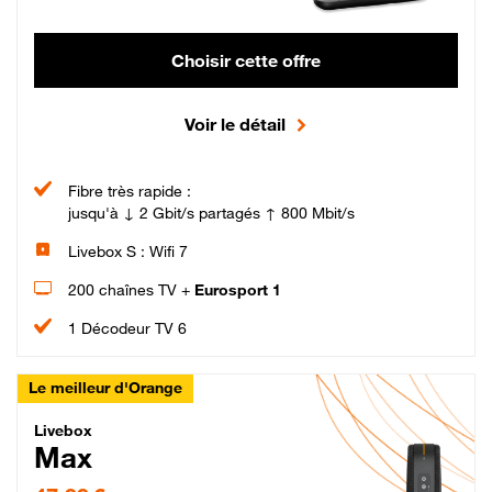
Choisir cette offre
Voir le détail
Fibre très rapide :
jusqu'à ↓ 2 Gbit/s partagés ↑ 800 Mbit/s
Livebox S : Wifi 7
200 chaînes TV +
Eurosport 1
1 Décodeur TV 6
Le meilleur d'Orange
Livebox Max Fibre
Livebox
Max
47,99 € par mois pendant 12 mois puis 57,99 € par mois, Engagement 12 moi