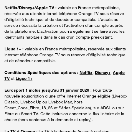
Netflix/Disney+/Apple TV :
valable en France métropolitaine,
réservée aux clients internet téléphone Orange TV sous réserve
d’éligibilité technique et de décodeur compatible. L'accès au
service nécessite la création et l'activation d'un compte auprès
de la plateforme. L’activation pourra également se faire avec les
identifiants habituels dans le cas d’un compte préexistant.
Ligue 1+ :
valable en France métropolitaine, réservée aux clients
internet téléphone Orange TV sous réserve d’éligibilité technique
et de décodeur compatible.
Conditions Spécifiques des options :
Netflix
,
Disney+
,
Apple
TV
et
Ligue 1+
Eurosport 1 inclus jusqu’au 31 janvier 2029 :
Pour toute
nouvelle souscription d’une offre Internet Orange éligible (Livebox
Classic, Livebox Up ou Livebox Max, hors
Cheat_Code_Fibre_18_26 et Séries Spéciales), sur ADSL ou sur
Fibre ou Smart TV. Cette inclusion concerne le flux linéaire de la
chaine (hors contenus à la demande et replay).
La TV d'Orange :
La TV à la demande Accès à certains