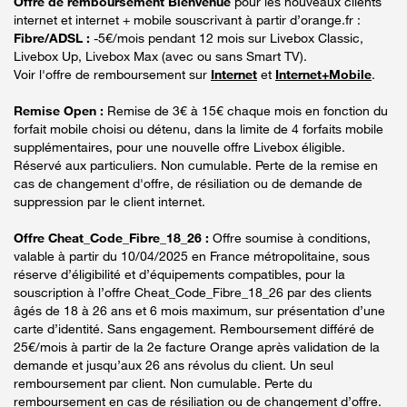
Offre de remboursement Bienvenue
pour les nouveaux clients
internet et internet + mobile souscrivant à partir d’orange.fr :
Fibre/ADSL :
-5€/mois pendant 12 mois sur Livebox Classic,
Livebox Up, Livebox Max (avec ou sans Smart TV).
Voir l'offre de remboursement sur
Internet
et
Internet+Mobile
.
Remise Open :
Remise de 3€ à 15€ chaque mois en fonction du
forfait mobile choisi ou détenu, dans la limite de 4 forfaits mobile
supplémentaires, pour une nouvelle offre Livebox éligible.
Réservé aux particuliers. Non cumulable. Perte de la remise en
cas de changement d'offre, de résiliation ou de demande de
suppression par le client internet.
Offre Cheat_Code_Fibre_18_26 :
Offre soumise à conditions,
valable à partir du 10/04/2025 en France métropolitaine, sous
réserve d’éligibilité et d’équipements compatibles, pour la
souscription à l’offre Cheat_Code_Fibre_18_26 par des clients
âgés de 18 à 26 ans et 6 mois maximum, sur présentation d’une
carte d’identité. Sans engagement. Remboursement différé de
25€/mois à partir de la 2e facture Orange après validation de la
demande et jusqu’aux 26 ans révolus du client. Un seul
remboursement par client. Non cumulable. Perte du
remboursement en cas de résiliation ou de changement d’offre.