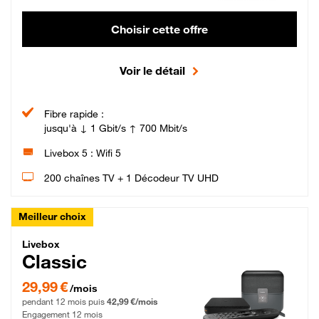
Choisir cette offre
Voir le détail
Fibre rapide :
jusqu'à ↓ 1 Gbit/s ↑ 700 Mbit/s
Livebox 5 : Wifi 5
200 chaînes TV + 1 Décodeur TV UHD
Meilleur choix
Livebox Classic Fibre
Livebox
Classic
29,99 € par mois pendant 12 mois puis 42,99 € par mois, Engagement 12 moi
29,99 €
/mois
pendant 12 mois puis
42,99 €/mois
Engagement 12 mois