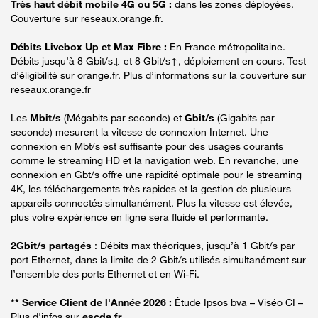
Très haut débit mobile 4G ou 5G :
dans les zones déployées.
Couverture sur reseaux.orange.fr.
Débits Livebox Up et Max Fibre :
En France métropolitaine.
Débits jusqu’à 8 Gbit/s↓ et 8 Gbit/s↑, déploiement en cours. Test
d’éligibilité sur orange.fr. Plus d’informations sur la couverture sur
reseaux.orange.fr
Les
Mbit/s
(Mégabits par seconde) et
Gbit/s
(Gigabits par
seconde) mesurent la vitesse de connexion Internet. Une
connexion en Mbt/s est suffisante pour des usages courants
comme le streaming HD et la navigation web. En revanche, une
connexion en Gbt/s offre une rapidité optimale pour le streaming
4K, les téléchargements très rapides et la gestion de plusieurs
appareils connectés simultanément. Plus la vitesse est élevée,
plus votre expérience en ligne sera fluide et performante.
2Gbit/s partagés
: Débits max théoriques, jusqu’à 1 Gbit/s par
port Ethernet, dans la limite de 2 Gbit/s utilisés simultanément sur
l’ensemble des ports Ethernet et en Wi-Fi.
** Service Client de l'Année 2026 :
Étude Ipsos bva – Viséo CI –
Plus d'infos sur
escda.fr