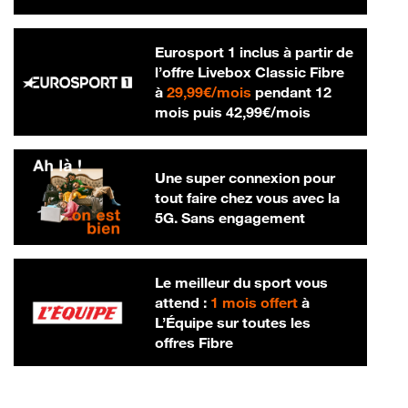
Eurosport 1 inclus à partir de
l’offre Livebox Classic Fibre
29,99 € par mois
à
29,99€/mois
pendant 12
42,99 € par m
mois puis
42,99€/mois
Une super connexion pour
tout faire chez vous avec la
5G. Sans engagement
Le meilleur du sport vous
attend :
1 mois offert
à
L’Équipe sur toutes les
offres Fibre