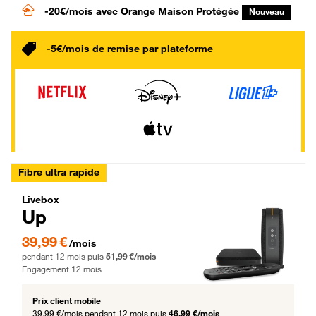
-20€/mois
avec Orange Maison Protégée
Nouveau
-5€/mois de remise par plateforme
Fibre ultra rapide
Livebox Up Fibre
Livebox
Up
39,99 € par mois pendant 12 mois puis 51,99 € par mois, Engagement 12 moi
39,99 €
/mois
pendant 12 mois puis
51,99 €/mois
Engagement 12 mois
Prix client mobile
39,99 €/mois
pendant 12 mois puis
46,99 €/mois