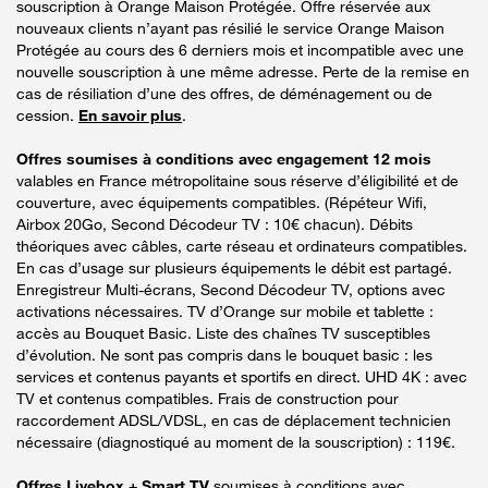
souscription à Orange Maison Protégée. Offre réservée aux
nouveaux clients n’ayant pas résilié le service Orange Maison
Protégée au cours des 6 derniers mois et incompatible avec une
nouvelle souscription à une même adresse. Perte de la remise en
cas de résiliation d’une des offres, de déménagement ou de
cession.
En savoir plus
.
Offres soumises à conditions avec engagement 12 mois
valables en France métropolitaine sous réserve d’éligibilité et de
couverture, avec équipements compatibles. (Répéteur Wifi,
Airbox 20Go, Second Décodeur TV : 10€ chacun). Débits
théoriques avec câbles, carte réseau et ordinateurs compatibles.
En cas d’usage sur plusieurs équipements le débit est partagé.
Enregistreur Multi-écrans, Second Décodeur TV, options avec
activations nécessaires. TV d’Orange sur mobile et tablette :
accès au Bouquet Basic. Liste des chaînes TV susceptibles
d’évolution. Ne sont pas compris dans le bouquet basic : les
services et contenus payants et sportifs en direct. UHD 4K : avec
TV et contenus compatibles. Frais de construction pour
raccordement ADSL/VDSL, en cas de déplacement technicien
nécessaire (diagnostiqué au moment de la souscription) : 119€.
Offres Livebox + Smart TV
soumises à conditions avec