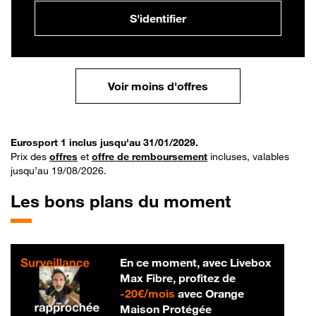
S'identifier
Voir moins d'offres
Eurosport 1 inclus jusqu'au 31/01/2029.
Prix des
offres
et
offre de remboursement
incluses, valables
jusqu’au 19/08/2026.
Les bons plans du moment
En ce moment, avec Livebox
Max Fibre, profitez de
20 € par mois
-
20€/mois
avec Orange
Maison Protégée