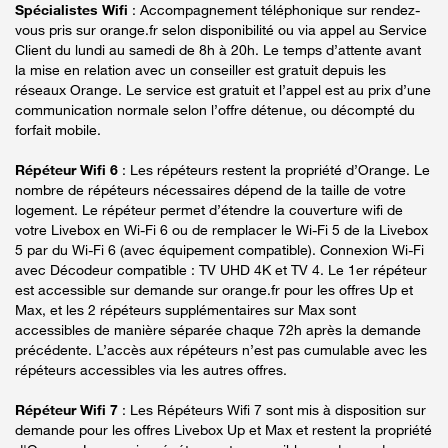
Spécialistes Wifi
: Accompagnement téléphonique sur rendez-
vous pris sur orange.fr selon disponibilité ou via appel au Service
Client du lundi au samedi de 8h à 20h. Le temps d’attente avant
la mise en relation avec un conseiller est gratuit depuis les
réseaux Orange. Le service est gratuit et l’appel est au prix d’une
communication normale selon l’offre détenue, ou décompté du
forfait mobile.
Répéteur Wifi 6
: Les répéteurs restent la propriété d’Orange. Le
nombre de répéteurs nécessaires dépend de la taille de votre
logement. Le répéteur permet d’étendre la couverture wifi de
votre Livebox en Wi-Fi 6 ou de remplacer le Wi-Fi 5 de la Livebox
5 par du Wi-Fi 6 (avec équipement compatible). Connexion Wi-Fi
avec Décodeur compatible : TV UHD 4K et TV 4. Le 1er répéteur
est accessible sur demande sur orange.fr pour les offres Up et
Max, et les 2 répéteurs supplémentaires sur Max sont
accessibles de manière séparée chaque 72h après la demande
précédente. L’accès aux répéteurs n’est pas cumulable avec les
répéteurs accessibles via les autres offres.
Répéteur Wifi 7
: Les Répéteurs Wifi 7 sont mis à disposition sur
demande pour les offres Livebox Up et Max et restent la propriété