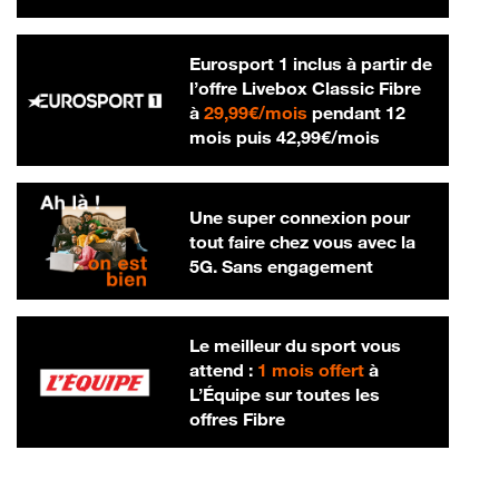
Eurosport 1 inclus à partir de
l’offre Livebox Classic Fibre
29,99 € par mois
à
29,99€/mois
pendant 12
42,99 € par m
mois puis
42,99€/mois
Une super connexion pour
tout faire chez vous avec la
5G. Sans engagement
Le meilleur du sport vous
attend :
1 mois offert
à
L’Équipe sur toutes les
offres Fibre