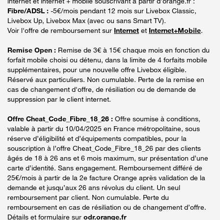
internet et internet + mobile souscrivant à partir d’orange.fr :
Fibre/ADSL :
-5€/mois pendant 12 mois sur Livebox Classic,
Livebox Up, Livebox Max (avec ou sans Smart TV).
Voir l'offre de remboursement sur
Internet
et
Internet+Mobile
.
Remise Open :
Remise de 3€ à 15€ chaque mois en fonction du
forfait mobile choisi ou détenu, dans la limite de 4 forfaits mobile
supplémentaires, pour une nouvelle offre Livebox éligible.
Réservé aux particuliers. Non cumulable. Perte de la remise en
cas de changement d'offre, de résiliation ou de demande de
suppression par le client internet.
Offre Cheat_Code_Fibre_18_26 :
Offre soumise à conditions,
valable à partir du 10/04/2025 en France métropolitaine, sous
réserve d’éligibilité et d’équipements compatibles, pour la
souscription à l’offre Cheat_Code_Fibre_18_26 par des clients
âgés de 18 à 26 ans et 6 mois maximum, sur présentation d’une
carte d’identité. Sans engagement. Remboursement différé de
25€/mois à partir de la 2e facture Orange après validation de la
demande et jusqu’aux 26 ans révolus du client. Un seul
remboursement par client. Non cumulable. Perte du
remboursement en cas de résiliation ou de changement d’offre.
Détails et formulaire sur
odr.orange.fr