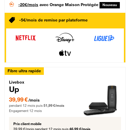
-20€/mois
avec Orange Maison Protégée
Nouveau
-5€/mois de remise par plateforme
Fibre ultra rapide
Livebox Up Fibre
Livebox
Up
39,99 € par mois pendant 12 mois puis 51,99 € par mois, Engagement 12 moi
39,99 €
/mois
pendant 12 mois puis
51,99 €/mois
Engagement 12 mois
Prix client mobile
39,99 €/mois
pendant 12 mois puis
46,99 €/mois