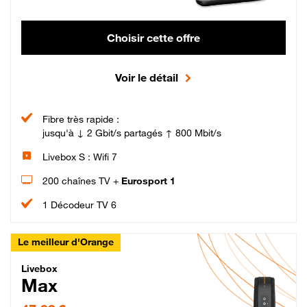
Choisir cette offre
Voir le détail
Fibre très rapide :
jusqu'à ↓ 2 Gbit/s partagés ↑ 800 Mbit/s
Livebox S : Wifi 7
200 chaînes TV +
Eurosport 1
1 Décodeur TV 6
Le meilleur d'Orange
Livebox Max Fibre
Livebox
Max
47,99 € par mois pendant 12 mois puis 57,99 € par mois, Engagement 12 moi