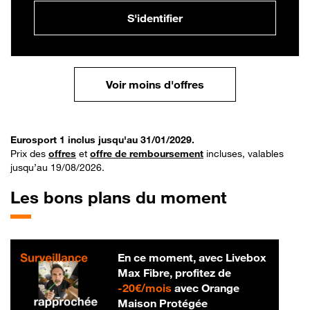
S'identifier
Voir moins d'offres
Eurosport 1 inclus jusqu'au 31/01/2029.
Prix des
offres
et
offre de remboursement
incluses, valables
jusqu’au 19/08/2026.
Les bons plans du moment
En ce moment, avec Livebox
Max Fibre, profitez de
20 € par mois
-
20€/mois
avec Orange
Maison Protégée