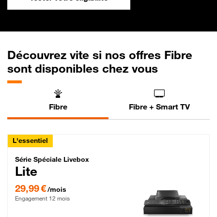
Découvrez vite si nos offres Fibre
sont disponibles chez vous
Fibre
Fibre + Smart TV
L'essentiel
Série Spéciale Livebox Lite Fibre
Série Spéciale Livebox
Lite
29,99 € par mois , Engagement 12 mois
29,99 €
/mois
Engagement 12 mois