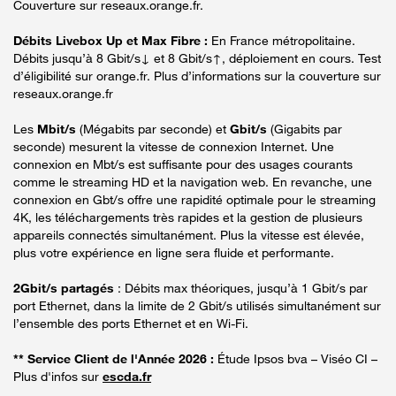
Couverture sur reseaux.orange.fr.
Débits Livebox Up et Max Fibre :
En France métropolitaine.
Débits jusqu’à 8 Gbit/s↓ et 8 Gbit/s↑, déploiement en cours. Test
d’éligibilité sur orange.fr. Plus d’informations sur la couverture sur
reseaux.orange.fr
Les
Mbit/s
(Mégabits par seconde) et
Gbit/s
(Gigabits par
seconde) mesurent la vitesse de connexion Internet. Une
connexion en Mbt/s est suffisante pour des usages courants
comme le streaming HD et la navigation web. En revanche, une
connexion en Gbt/s offre une rapidité optimale pour le streaming
4K, les téléchargements très rapides et la gestion de plusieurs
appareils connectés simultanément. Plus la vitesse est élevée,
plus votre expérience en ligne sera fluide et performante.
2Gbit/s partagés
: Débits max théoriques, jusqu’à 1 Gbit/s par
port Ethernet, dans la limite de 2 Gbit/s utilisés simultanément sur
l’ensemble des ports Ethernet et en Wi-Fi.
** Service Client de l'Année 2026 :
Étude Ipsos bva – Viséo CI –
Plus d'infos sur
escda.fr