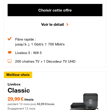
Choisir cette offre
Voir le détail
Fibre rapide :
jusqu'à ↓ 1 Gbit/s ↑ 700 Mbit/s
Livebox 5 : Wifi 5
200 chaînes TV + 1 Décodeur TV UHD
Meilleur choix
Livebox Classic Fibre
Livebox
Classic
29,99 € par mois pendant 12 mois puis 42,99 € par mois, Engagement 12 moi
29,99 €
/mois
pendant 12 mois puis
42,99 €/mois
Engagement 12 mois