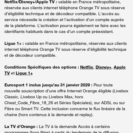
Netflix/Disney+/Apple TV :
valable en France métropolitaine,
réservée aux clients internet téléphone Orange TV sous réserve
d’éligibilité technique et de décodeur compatible. L'accès au
service nécessite la création et l'activation d'un compte auprès
de la plateforme. L’activation pourra également se faire avec les
identifiants habituels dans le cas d’un compte préexistant.
Ligue 1+ :
valable en France métropolitaine, réservée aux clients
internet téléphone Orange TV sous réserve d’éligibilité technique
et de décodeur compatible.
Conditions Spécifiques des options :
Netflix
,
Disney+
,
Apple
TV
et
Ligue 1+
Eurosport 1 inclus jusqu’au 31 janvier 2029 :
Pour toute
nouvelle souscription d’une offre Internet Orange éligible (Livebox
Classic, Livebox Up ou Livebox Max, hors
Cheat_Code_Fibre_18_26 et Séries Spéciales), sur ADSL ou sur
Fibre ou Smart TV. Cette inclusion concerne le flux linéaire de la
chaine (hors contenus à la demande et replay).
La TV d'Orange :
La TV à la demande Accès à certains
programmes (hors films) à partir du lendemain de la diffusion