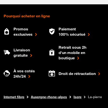
Pourquoi acheter en ligne
Promos
Paiement
exclusives
100% sécurisé
Retrait sous 2h
Livraison
d'un mobile en
gratuite
boutique
À vos cotés
Droit de rétractation
24h/24
Boutique Orange
Internet fibre
Auvergne-rhone-alpes
Isere
La-pierre