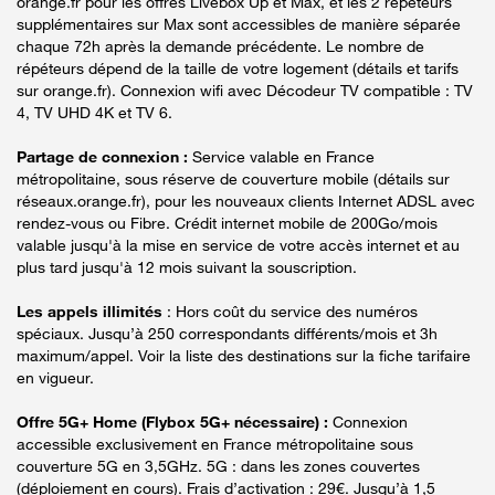
orange.fr pour les offres Livebox Up et Max, et les 2 répéteurs
supplémentaires sur Max sont accessibles de manière séparée
chaque 72h après la demande précédente. Le nombre de
répéteurs dépend de la taille de votre logement (détails et tarifs
sur orange.fr). Connexion wifi avec Décodeur TV compatible : TV
4, TV UHD 4K et TV 6.
Partage de connexion :
Service valable en France
métropolitaine, sous réserve de couverture mobile (détails sur
réseaux.orange.fr), pour les nouveaux clients Internet ADSL avec
rendez-vous ou Fibre. Crédit internet mobile de 200Go/mois
valable jusqu'à la mise en service de votre accès internet et au
plus tard jusqu'à 12 mois suivant la souscription.
Les appels illimités
: Hors coût du service des numéros
spéciaux. Jusqu’à 250 correspondants différents/mois et 3h
maximum/appel. Voir la liste des destinations sur la fiche tarifaire
en vigueur.
Offre 5G+ Home (Flybox 5G+ nécessaire) :
Connexion
accessible exclusivement en France métropolitaine sous
couverture 5G en 3,5GHz. 5G : dans les zones couvertes
(déploiement en cours). Frais d’activation : 29€. Jusqu’à 1,5