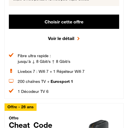
Choisir cette offre
Voir le détail
Fibre ultra rapide :
jusqu'à ↓ 8 Gbit/s ↑ 8 Gbit/s
Livebox 7 : Wifi 7 + 1 Répéteur Wifi 7
200 chaînes TV +
Eurosport 1
1 Décodeur TV 6
Offre - 26 ans
Cheat_Code Fibre_18_26
Offre
Cheat_Code