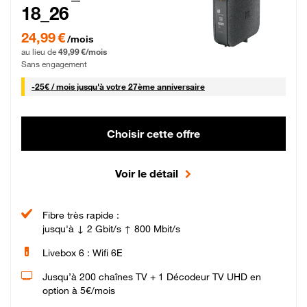
18_26
24,99 € par mois pendant 0 mois puis 49,99 € par mois, Sans engagement
24,99 €
/mois
au lieu de
49,99 €/mois
Sans engagement
25 € par mois
-
25€ / mois
jusqu'à votre 27ème anniversaire
Choisir cette offre
Voir le détail
Fibre très rapide :
jusqu'à ↓ 2 Gbit/s ↑ 800 Mbit/s
Livebox 6 : Wifi 6E
Jusqu’à 200 chaînes TV + 1 Décodeur TV UHD en
option à 5€/mois