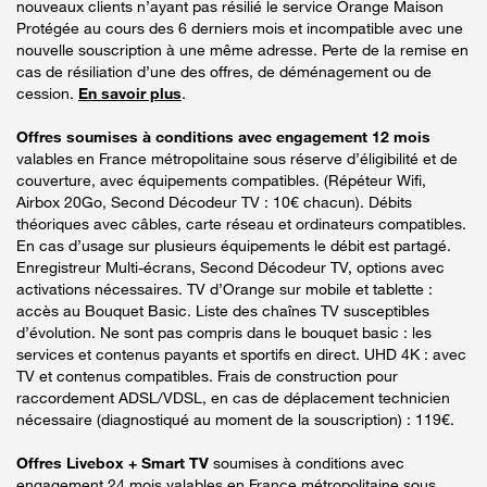
nouveaux clients n’ayant pas résilié le service Orange Maison
Protégée au cours des 6 derniers mois et incompatible avec une
nouvelle souscription à une même adresse. Perte de la remise en
cas de résiliation d’une des offres, de déménagement ou de
cession.
En savoir plus
.
Offres soumises à conditions avec engagement 12 mois
valables en France métropolitaine sous réserve d’éligibilité et de
couverture, avec équipements compatibles. (Répéteur Wifi,
Airbox 20Go, Second Décodeur TV : 10€ chacun). Débits
théoriques avec câbles, carte réseau et ordinateurs compatibles.
En cas d’usage sur plusieurs équipements le débit est partagé.
Enregistreur Multi-écrans, Second Décodeur TV, options avec
activations nécessaires. TV d’Orange sur mobile et tablette :
accès au Bouquet Basic. Liste des chaînes TV susceptibles
d’évolution. Ne sont pas compris dans le bouquet basic : les
services et contenus payants et sportifs en direct. UHD 4K : avec
TV et contenus compatibles. Frais de construction pour
raccordement ADSL/VDSL, en cas de déplacement technicien
nécessaire (diagnostiqué au moment de la souscription) : 119€.
Offres Livebox + Smart TV
soumises à conditions avec
engagement 24 mois valables en France métropolitaine sous