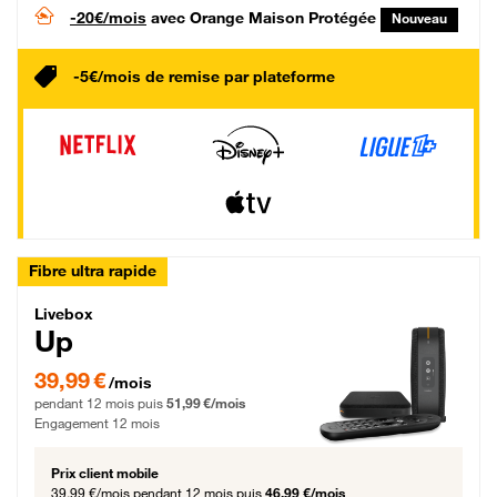
-20€/mois
avec Orange Maison Protégée
Nouveau
-5€/mois de remise par plateforme
Fibre ultra rapide
Livebox Up Fibre
Livebox
Up
39,99 € par mois pendant 12 mois puis 51,99 € par mois, Engagement 12 moi
39,99 €
/mois
pendant 12 mois puis
51,99 €/mois
Engagement 12 mois
Prix client mobile
39,99 €/mois
pendant 12 mois puis
46,99 €/mois