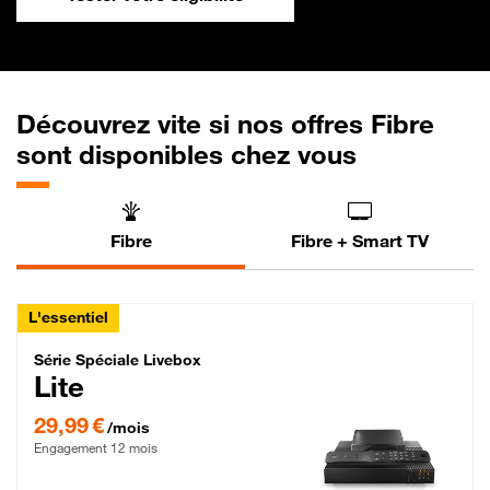
Découvrez vite si nos offres Fibre
sont disponibles chez vous
Fibre
Fibre + Smart TV
L'essentiel
Série Spéciale Livebox Lite Fibre
Série Spéciale Livebox
Lite
29,99 € par mois , Engagement 12 mois
29,99 €
/mois
Engagement 12 mois