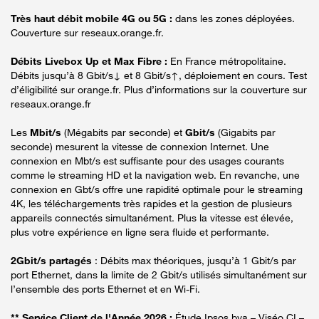
Très haut débit mobile 4G ou 5G :
dans les zones déployées.
Couverture sur reseaux.orange.fr.
Débits Livebox Up et Max Fibre :
En France métropolitaine.
Débits jusqu’à 8 Gbit/s↓ et 8 Gbit/s↑, déploiement en cours. Test
d’éligibilité sur orange.fr. Plus d’informations sur la couverture sur
reseaux.orange.fr
Les
Mbit/s
(Mégabits par seconde) et
Gbit/s
(Gigabits par
seconde) mesurent la vitesse de connexion Internet. Une
connexion en Mbt/s est suffisante pour des usages courants
comme le streaming HD et la navigation web. En revanche, une
connexion en Gbt/s offre une rapidité optimale pour le streaming
4K, les téléchargements très rapides et la gestion de plusieurs
appareils connectés simultanément. Plus la vitesse est élevée,
plus votre expérience en ligne sera fluide et performante.
2Gbit/s partagés
: Débits max théoriques, jusqu’à 1 Gbit/s par
port Ethernet, dans la limite de 2 Gbit/s utilisés simultanément sur
l’ensemble des ports Ethernet et en Wi-Fi.
** Service Client de l'Année 2026 :
Étude Ipsos bva – Viséo CI –