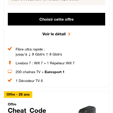
Choisir cette offre
Voir le détail
Fibre ultra rapide :
jusqu'à ↓ 8 Gbit/s ↑ 8 Gbit/s
Livebox 7 : Wifi 7 + 1 Répéteur Wifi 7
200 chaînes TV +
Eurosport 1
1 Décodeur TV 6
Offre - 26 ans
Cheat_Code Fibre_18_26
Offre
Cheat_Code