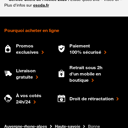
Plus d'infos sur
escda.fr
Pourquoi acheter en ligne
Promos
Paiement
exclusives
100% sécurisé
Retrait sous 2h
Livraison
d'un mobile en
gratuite
boutique
À vos cotés
Droit de rétractation
24h/24
Internet fibre
Boutique Orange
Auvergne-rhone-alpes
Haute-savoie
Bonne