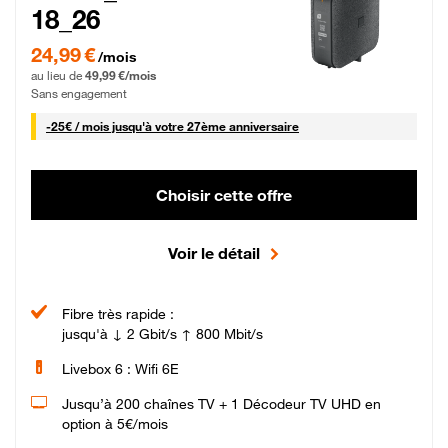
18_26
24,99 € par mois pendant 0 mois puis 49,99 € par mois, Sans engagement
24,99 €
/mois
au lieu de
49,99 €/mois
Sans engagement
25 € par mois
-
25€ / mois
jusqu'à votre 27ème anniversaire
Choisir cette offre
Voir le détail
Fibre très rapide :
jusqu'à ↓ 2 Gbit/s ↑ 800 Mbit/s
Livebox 6 : Wifi 6E
Jusqu’à 200 chaînes TV + 1 Décodeur TV UHD en
option à 5€/mois