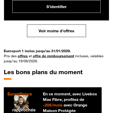
S'identifier
Voir moins d'offres
Eurosport 1 inclus jusqu'au 31/01/2029.
Prix des
offres
et
offre de remboursement
incluses, valables
jusqu’au 19/08/2026.
Les bons plans du moment
En ce moment, avec Livebox
Max Fibre, profitez de
20 € par mois
-
20€/mois
avec Orange
Maison Protégée