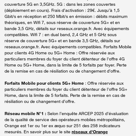
couverture 5G en 3,5GHz. 5G : dans les zones couvertes
(déploiement en cours). Frais d’activation : 29€. Jusqu’à 1,5
Gbit/s en réception et 250 Mbit/s en émission : débits maximum
théoriques, en Wifi 7, sous réserve de couverture 5G+ et en
bande 3,5 GHz, détails sur reseaux.orange.fr. Avec équipements
compatibles. Wifi 7 : en dual band, 2,4 GHz et 5 GHz sous
réserve de couverture 5G+ et en bande 3,5 GHz, détails sur
reseaux.orange.fr. Avec équipements compatibles. Forfaits Mobile
pour clients 4G Home ou 5G+ Home : Offre réservée aux
particuliers membres du foyer du client détenteur de l'offre 4G
Home ou 5G+ Home, dans la limite de 5 forfaits par foyer. Perte
de la remise en cas de résiliation ou de changement d’offre.
Forfaits Mobile pour clients 5G+ Home
: Offre réservée aux
particuliers membres du foyer du client détenteur de l'offre 5G+
Home, dans la limite de 5 forfaits. Perte de la remise en cas de
résiliation ou de changement d’offre.
Réseau mobile N°1 :
Selon l’enquête ARCEP 2025 d’évaluation
de la qualité de service des opérateurs mobiles métropolitains,
Orange est 1er ou 1er ex æquo sur 251 des 258 indicateurs
mesurés. En savoir plus sur le site
réseaux d'Orange