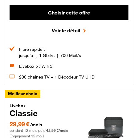
Choisir cette offre
Voir le détail
Fibre rapide :
jusqu'à ↓ 1 Gbit/s ↑ 700 Mbit/s
Livebox 5 : Wifi 5
200 chaînes TV + 1 Décodeur TV UHD
Meilleur choix
Livebox Classic Fibre
Livebox
Classic
29,99 € par mois pendant 12 mois puis 42,99 € par mois, Engagement 12 moi
29,99 €
/mois
pendant 12 mois puis
42,99 €/mois
Engagement 12 mois