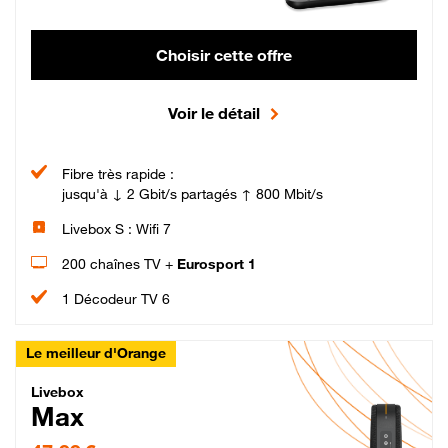
Choisir cette offre
Voir le détail
Fibre très rapide :
jusqu'à ↓ 2 Gbit/s partagés ↑ 800 Mbit/s
Livebox S : Wifi 7
200 chaînes TV +
Eurosport 1
1 Décodeur TV 6
Le meilleur d'Orange
Livebox Max Fibre
Livebox
Max
47,99 € par mois pendant 12 mois puis 57,99 € par mois, Engagement 12 moi