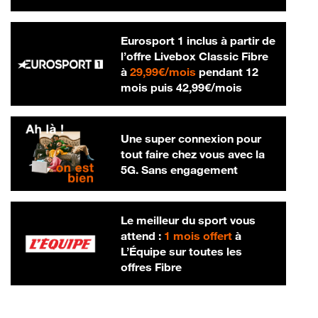
Eurosport 1 inclus à partir de
l’offre Livebox Classic Fibre
29,99 € par mois
à
29,99€/mois
pendant 12
42,99 € par m
mois puis
42,99€/mois
Une super connexion pour
tout faire chez vous avec la
5G. Sans engagement
Le meilleur du sport vous
attend :
1 mois offert
à
L’Équipe sur toutes les
offres Fibre