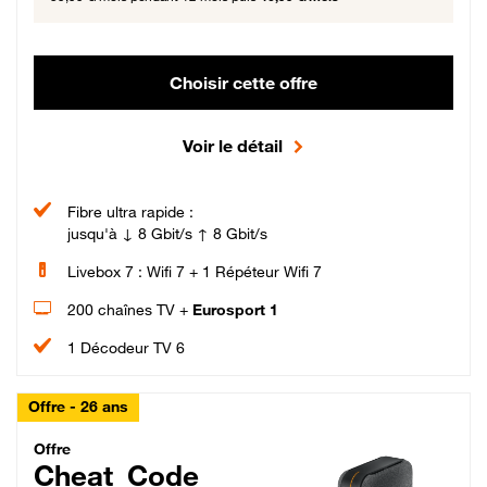
Choisir cette offre
Voir le détail
Fibre ultra rapide :
jusqu'à ↓ 8 Gbit/s ↑ 8 Gbit/s
Livebox 7 : Wifi 7 + 1 Répéteur Wifi 7
200 chaînes TV +
Eurosport 1
1 Décodeur TV 6
Offre - 26 ans
Cheat_Code Fibre_18_26
Offre
Cheat_Code