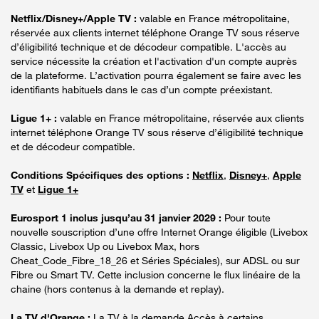
Netflix/Disney+/Apple TV :
valable en France métropolitaine,
réservée aux clients internet téléphone Orange TV sous réserve
d’éligibilité technique et de décodeur compatible. L'accès au
service nécessite la création et l'activation d'un compte auprès
de la plateforme. L’activation pourra également se faire avec les
identifiants habituels dans le cas d’un compte préexistant.
Ligue 1+ :
valable en France métropolitaine, réservée aux clients
internet téléphone Orange TV sous réserve d’éligibilité technique
et de décodeur compatible.
Conditions Spécifiques des options :
Netflix
,
Disney+
,
Apple
TV
et
Ligue 1+
Eurosport 1 inclus jusqu’au 31 janvier 2029 :
Pour toute
nouvelle souscription d’une offre Internet Orange éligible (Livebox
Classic, Livebox Up ou Livebox Max, hors
Cheat_Code_Fibre_18_26 et Séries Spéciales), sur ADSL ou sur
Fibre ou Smart TV. Cette inclusion concerne le flux linéaire de la
chaine (hors contenus à la demande et replay).
La TV d'Orange :
La TV à la demande Accès à certains