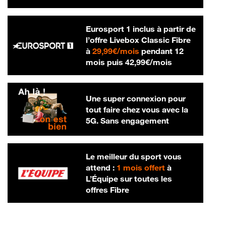
Eurosport 1 inclus à partir de
l’offre Livebox Classic Fibre
29,99 € par mois
à
29,99€/mois
pendant 12
42,99 € par m
mois puis
42,99€/mois
Une super connexion pour
tout faire chez vous avec la
5G. Sans engagement
Le meilleur du sport vous
attend :
1 mois offert
à
L’Équipe sur toutes les
offres Fibre