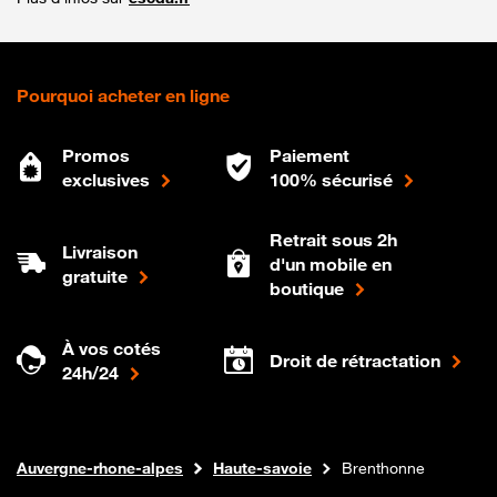
Pourquoi acheter en ligne
Promos
Paiement
exclusives
100% sécurisé
Retrait sous 2h
Livraison
d'un mobile en
gratuite
boutique
À vos cotés
Droit de rétractation
24h/24
Internet fibre
Boutique Orange
Auvergne-rhone-alpes
Haute-savoie
Brenthonne