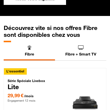
Découvrez vite si nos offres Fibre
sont disponibles chez vous
Fibre
Fibre + Smart TV
L'essentiel
Série Spéciale Livebox Lite Fibre
Série Spéciale Livebox
Lite
29,99 € par mois , Engagement 12 mois
29,99 €
/mois
Engagement 12 mois