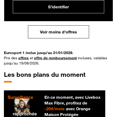
S'identifier
Voir moins d'offres
Eurosport 1 inclus jusqu'au 31/01/2029.
Prix des
offres
et
offre de remboursement
incluses, valables
jusqu’au 19/08/2026.
Les bons plans du moment
En ce moment, avec Livebox
Max Fibre, profitez de
20 € par mois
-
20€/mois
avec Orange
Maison Protégée