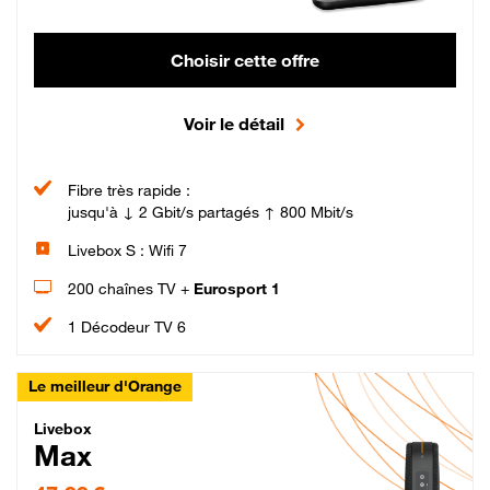
Choisir cette offre
Voir le détail
Fibre très rapide :
jusqu'à ↓ 2 Gbit/s partagés ↑ 800 Mbit/s
Livebox S : Wifi 7
200 chaînes TV +
Eurosport 1
1 Décodeur TV 6
Le meilleur d'Orange
Livebox Max Fibre
Livebox
Max
47,99 € par mois pendant 12 mois puis 57,99 € par mois, Engagement 12 moi