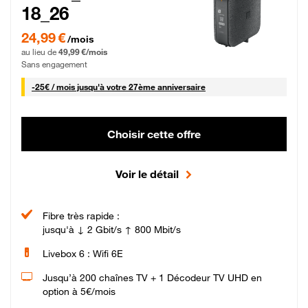
18_26
24,99 € par mois pendant 0 mois puis 49,99 € par mois, Sans engagement
24,99 €
/mois
au lieu de
49,99 €/mois
Sans engagement
25 € par mois
-
25€ / mois
jusqu'à votre 27ème anniversaire
Choisir cette offre
Voir le détail
Fibre très rapide :
jusqu'à ↓ 2 Gbit/s ↑ 800 Mbit/s
Livebox 6 : Wifi 6E
Jusqu’à 200 chaînes TV + 1 Décodeur TV UHD en
option à 5€/mois