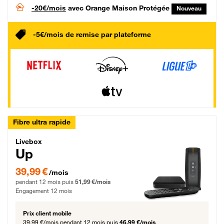
-20€/mois
avec Orange Maison Protégée
Nouveau
-5€/mois de remise par plateforme
Fibre ultra rapide
Livebox Up Fibre
Livebox
Up
39,99 € par mois pendant 12 mois puis 51,99 € par mois, Engagement 12 moi
39,99 €
/mois
pendant 12 mois puis
51,99 €/mois
Engagement 12 mois
Prix client mobile
39,99 €/mois
pendant 12 mois puis
46,99 €/mois