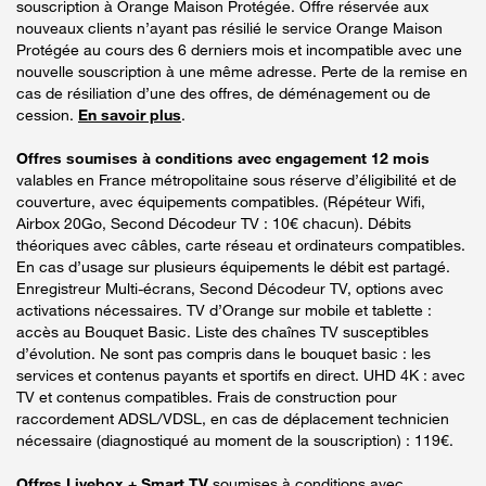
souscription à Orange Maison Protégée. Offre réservée aux
nouveaux clients n’ayant pas résilié le service Orange Maison
Protégée au cours des 6 derniers mois et incompatible avec une
nouvelle souscription à une même adresse. Perte de la remise en
cas de résiliation d’une des offres, de déménagement ou de
cession.
En savoir plus
.
Offres soumises à conditions avec engagement 12 mois
valables en France métropolitaine sous réserve d’éligibilité et de
couverture, avec équipements compatibles. (Répéteur Wifi,
Airbox 20Go, Second Décodeur TV : 10€ chacun). Débits
théoriques avec câbles, carte réseau et ordinateurs compatibles.
En cas d’usage sur plusieurs équipements le débit est partagé.
Enregistreur Multi-écrans, Second Décodeur TV, options avec
activations nécessaires. TV d’Orange sur mobile et tablette :
accès au Bouquet Basic. Liste des chaînes TV susceptibles
d’évolution. Ne sont pas compris dans le bouquet basic : les
services et contenus payants et sportifs en direct. UHD 4K : avec
TV et contenus compatibles. Frais de construction pour
raccordement ADSL/VDSL, en cas de déplacement technicien
nécessaire (diagnostiqué au moment de la souscription) : 119€.
Offres Livebox + Smart TV
soumises à conditions avec