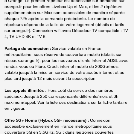
d'Orange. Le premier répéteur est accessible sur demande sur
orange.fr pour les offres Livebox Up et Max, et les 2 répéteurs
supplémentaires sur Max sont accessibles de manière séparée
chaque 72h après la demande précédente. Le nombre de
répéteurs dépend de la taille de votre logement (détails et tarifs
sur orange.fr). Connexion wifi avec Décodeur TV compatible : TV
4, TV UHD 4K et TV 6.
Partage de connexion :
Service valable en France
métropolitaine, sous réserve de couverture mobile (détails sur
réseaux.orange.fr), pour les nouveaux clients Internet ADSL avec
rendez-vous ou Fibre. Crédit internet mobile de 200Go/mois
valable jusqu'à la mise en service de votre accès internet et au
plus tard jusqu'à 12 mois suivant la souscription.
Les appels illimités
: Hors coût du service des numéros
spéciaux. Jusqu’à 250 correspondants différents/mois et 3h
maximum/appel. Voir la liste des destinations sur la fiche tarifaire
en vigueur.
Offre 5G+ Home (Flybox 5G+ nécessaire) :
Connexion
accessible exclusivement en France métropolitaine sous
couverture 5G en 3,5GHz. 5G : dans les zones couvertes