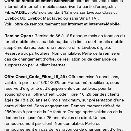
Offre de remboursement Bienvenue
pour les nouveaux clients
internet et internet + mobile souscrivant à partir d’orange.fr :
Fibre/ADSL :
-5€/mois pendant 12 mois sur Livebox Classic,
Livebox Up, Livebox Max (avec ou sans Smart TV).
Voir l'offre de remboursement sur
Internet
et
Internet+Mobile
.
Remise Open :
Remise de 3€ à 15€ chaque mois en fonction du
forfait mobile choisi ou détenu, dans la limite de 4 forfaits mobile
supplémentaires, pour une nouvelle offre Livebox éligible.
Réservé aux particuliers. Non cumulable. Perte de la remise en
cas de changement d'offre, de résiliation ou de demande de
suppression par le client internet.
Offre Cheat_Code_Fibre_18_26 :
Offre soumise à conditions,
valable à partir du 10/04/2025 en France métropolitaine, sous
réserve d’éligibilité et d’équipements compatibles, pour la
souscription à l’offre Cheat_Code_Fibre_18_26 par des clients
âgés de 18 à 26 ans et 6 mois maximum, sur présentation d’une
carte d’identité. Sans engagement. Remboursement différé de
25€/mois à partir de la 2e facture Orange après validation de la
demande et jusqu’aux 26 ans révolus du client. Un seul
remboursement par client. Non cumulable. Perte du
remboursement en cas de résiliation ou de changement d’offre.