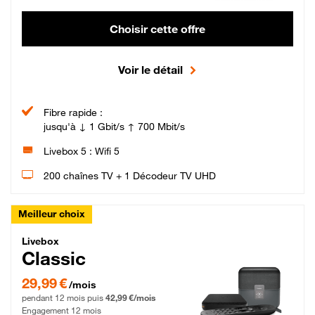
Choisir cette offre
Voir le détail
Fibre rapide :
jusqu'à ↓ 1 Gbit/s ↑ 700 Mbit/s
Livebox 5 : Wifi 5
200 chaînes TV + 1 Décodeur TV UHD
Meilleur choix
Livebox Classic Fibre
Livebox
Classic
29,99 € par mois pendant 12 mois puis 42,99 € par mois, Engagement 12 moi
29,99 €
/mois
pendant 12 mois puis
42,99 €/mois
Engagement 12 mois