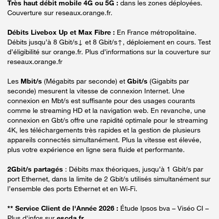
Très haut débit mobile 4G ou 5G :
dans les zones déployées.
Couverture sur reseaux.orange.fr.
Débits Livebox Up et Max Fibre :
En France métropolitaine.
Débits jusqu’à 8 Gbit/s↓ et 8 Gbit/s↑, déploiement en cours. Test
d’éligibilité sur orange.fr. Plus d’informations sur la couverture sur
reseaux.orange.fr
Les
Mbit/s
(Mégabits par seconde) et
Gbit/s
(Gigabits par
seconde) mesurent la vitesse de connexion Internet. Une
connexion en Mbt/s est suffisante pour des usages courants
comme le streaming HD et la navigation web. En revanche, une
connexion en Gbt/s offre une rapidité optimale pour le streaming
4K, les téléchargements très rapides et la gestion de plusieurs
appareils connectés simultanément. Plus la vitesse est élevée,
plus votre expérience en ligne sera fluide et performante.
2Gbit/s partagés
: Débits max théoriques, jusqu’à 1 Gbit/s par
port Ethernet, dans la limite de 2 Gbit/s utilisés simultanément sur
l’ensemble des ports Ethernet et en Wi-Fi.
** Service Client de l'Année 2026 :
Étude Ipsos bva – Viséo CI –
Plus d'infos sur
escda.fr