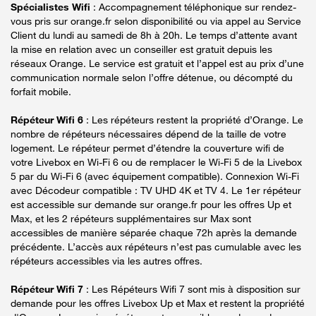
Spécialistes Wifi
: Accompagnement téléphonique sur rendez-
vous pris sur orange.fr selon disponibilité ou via appel au Service
Client du lundi au samedi de 8h à 20h. Le temps d’attente avant
la mise en relation avec un conseiller est gratuit depuis les
réseaux Orange. Le service est gratuit et l’appel est au prix d’une
communication normale selon l’offre détenue, ou décompté du
forfait mobile.
Répéteur Wifi 6
: Les répéteurs restent la propriété d’Orange. Le
nombre de répéteurs nécessaires dépend de la taille de votre
logement. Le répéteur permet d’étendre la couverture wifi de
votre Livebox en Wi-Fi 6 ou de remplacer le Wi-Fi 5 de la Livebox
5 par du Wi-Fi 6 (avec équipement compatible). Connexion Wi-Fi
avec Décodeur compatible : TV UHD 4K et TV 4. Le 1er répéteur
est accessible sur demande sur orange.fr pour les offres Up et
Max, et les 2 répéteurs supplémentaires sur Max sont
accessibles de manière séparée chaque 72h après la demande
précédente. L’accès aux répéteurs n’est pas cumulable avec les
répéteurs accessibles via les autres offres.
Répéteur Wifi 7
: Les Répéteurs Wifi 7 sont mis à disposition sur
demande pour les offres Livebox Up et Max et restent la propriété