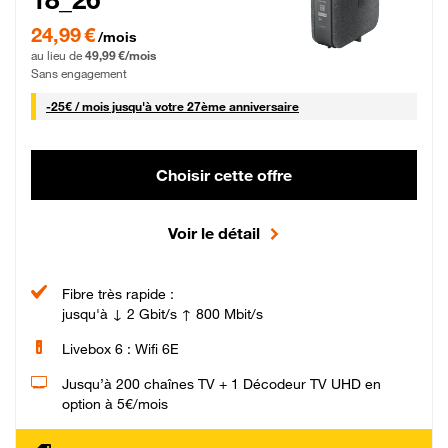
24,99 € par mois pendant 0 mois puis 49,99 € par mois, Sans engagement
24,99 €
/mois
au lieu de
49,99 €/mois
Sans engagement
25 € par mois
-
25€ / mois
jusqu'à votre 27ème anniversaire
Choisir cette offre
Voir le détail
Fibre très rapide :
jusqu'à ↓ 2 Gbit/s ↑ 800 Mbit/s
Livebox 6 : Wifi 6E
Jusqu’à 200 chaînes TV + 1 Décodeur TV UHD en
option à 5€/mois