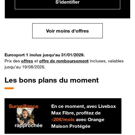
S'identifier
Voir moins d'offres
Eurosport 1 inclus jusqu'au 31/01/2029.
Prix des
offres
et
offre de remboursement
incluses, valables
jusqu’au 19/08/2026.
Les bons plans du moment
En ce moment, avec Livebox
Max Fibre, profitez de
20 € par mois
-
20€/mois
avec Orange
Maison Protégée