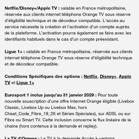
Netflix/Disney+/Apple TV :
valable en France métropolitaine,
réservée aux clients internet téléphone Orange TV sous réserve
d’éligibilité technique et de décodeur compatible. L'accès au
service nécessite la création et l'activation d'un compte auprès
de la plateforme. L’activation pourra également se faire avec les
identifiants habituels dans le cas d’un compte préexistant.
Ligue 1+ :
valable en France métropolitaine, réservée aux clients
internet téléphone Orange TV sous réserve d’éligibilité technique
et de décodeur compatible.
Conditions Spécifiques des options :
Netflix
,
Disney+
,
Apple
TV
et
Ligue 1+
Eurosport 1 inclus jusqu’au 31 janvier 2029 :
Pour toute
nouvelle souscription d’une offre Internet Orange éligible (Livebox
Classic, Livebox Up ou Livebox Max, hors
Cheat_Code_Fibre_18_26 et Séries Spéciales), sur ADSL ou sur
Fibre ou Smart TV. Cette inclusion concerne le flux linéaire de la
chaine (hors contenus à la demande et replay).
La TV d'Orange :
La TV à la demande Accès à certains