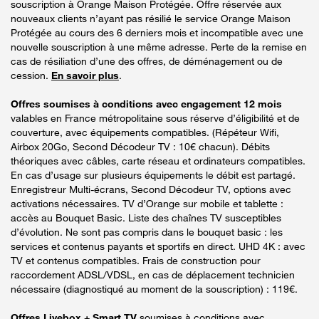
souscription à Orange Maison Protégée. Offre réservée aux
nouveaux clients n’ayant pas résilié le service Orange Maison
Protégée au cours des 6 derniers mois et incompatible avec une
nouvelle souscription à une même adresse. Perte de la remise en
cas de résiliation d’une des offres, de déménagement ou de
cession.
En savoir plus
.
Offres soumises à conditions avec engagement 12 mois
valables en France métropolitaine sous réserve d’éligibilité et de
couverture, avec équipements compatibles. (Répéteur Wifi,
Airbox 20Go, Second Décodeur TV : 10€ chacun). Débits
théoriques avec câbles, carte réseau et ordinateurs compatibles.
En cas d’usage sur plusieurs équipements le débit est partagé.
Enregistreur Multi-écrans, Second Décodeur TV, options avec
activations nécessaires. TV d’Orange sur mobile et tablette :
accès au Bouquet Basic. Liste des chaînes TV susceptibles
d’évolution. Ne sont pas compris dans le bouquet basic : les
services et contenus payants et sportifs en direct. UHD 4K : avec
TV et contenus compatibles. Frais de construction pour
raccordement ADSL/VDSL, en cas de déplacement technicien
nécessaire (diagnostiqué au moment de la souscription) : 119€.
Offres Livebox + Smart TV
soumises à conditions avec