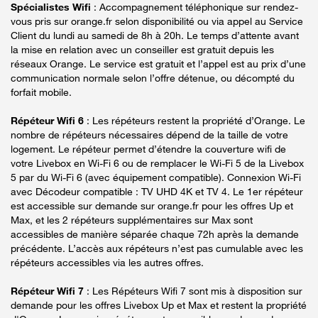
Spécialistes Wifi
: Accompagnement téléphonique sur rendez-
vous pris sur orange.fr selon disponibilité ou via appel au Service
Client du lundi au samedi de 8h à 20h. Le temps d’attente avant
la mise en relation avec un conseiller est gratuit depuis les
réseaux Orange. Le service est gratuit et l’appel est au prix d’une
communication normale selon l’offre détenue, ou décompté du
forfait mobile.
Répéteur Wifi 6
: Les répéteurs restent la propriété d’Orange. Le
nombre de répéteurs nécessaires dépend de la taille de votre
logement. Le répéteur permet d’étendre la couverture wifi de
votre Livebox en Wi-Fi 6 ou de remplacer le Wi-Fi 5 de la Livebox
5 par du Wi-Fi 6 (avec équipement compatible). Connexion Wi-Fi
avec Décodeur compatible : TV UHD 4K et TV 4. Le 1er répéteur
est accessible sur demande sur orange.fr pour les offres Up et
Max, et les 2 répéteurs supplémentaires sur Max sont
accessibles de manière séparée chaque 72h après la demande
précédente. L’accès aux répéteurs n’est pas cumulable avec les
répéteurs accessibles via les autres offres.
Répéteur Wifi 7
: Les Répéteurs Wifi 7 sont mis à disposition sur
demande pour les offres Livebox Up et Max et restent la propriété