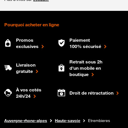
Pourquoi acheter en ligne
Promos
Paiement
exclusives
100% sécurisé
Retrait sous 2h
Livraison
d'un mobile en
gratuite
boutique
À vos cotés
Droit de rétractation
24h/24
Internet fibre
Boutique Orange
Auvergne-rhone-alpes
Haute-savoie
Etrembieres