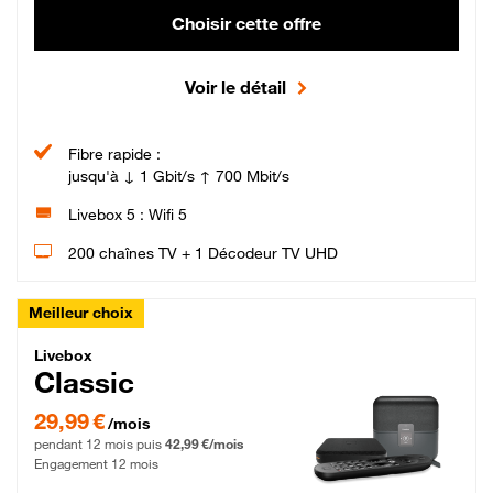
Choisir cette offre
Voir le détail
Fibre rapide :
jusqu'à ↓ 1 Gbit/s ↑ 700 Mbit/s
Livebox 5 : Wifi 5
200 chaînes TV + 1 Décodeur TV UHD
Meilleur choix
Livebox Classic Fibre
Livebox
Classic
29,99 € par mois pendant 12 mois puis 42,99 € par mois, Engagement 12 moi
29,99 €
/mois
pendant 12 mois puis
42,99 €/mois
Engagement 12 mois