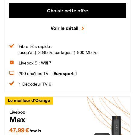
Choisir cette offre
Voir le détail
Fibre très rapide :
jusqu'à ↓ 2 Gbit/s partagés ↑ 800 Mbit/s
Livebox S : Wifi 7
200 chaînes TV +
Eurosport 1
1 Décodeur TV 6
Le meilleur d'Orange
Livebox Max Fibre
Livebox
Max
47,99 € par mois pendant 12 mois puis 57,99 € par mois, Engagement 12 moi
47,99 €
/mois