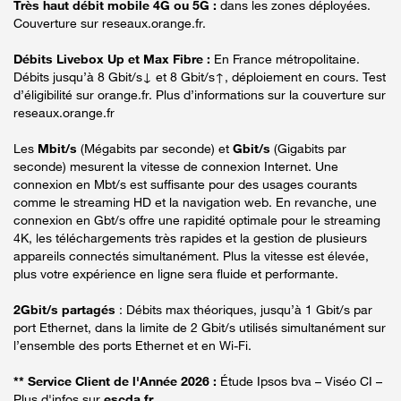
Très haut débit mobile 4G ou 5G :
dans les zones déployées.
Couverture sur reseaux.orange.fr.
Débits Livebox Up et Max Fibre :
En France métropolitaine.
Débits jusqu’à 8 Gbit/s↓ et 8 Gbit/s↑, déploiement en cours. Test
d’éligibilité sur orange.fr. Plus d’informations sur la couverture sur
reseaux.orange.fr
Les
Mbit/s
(Mégabits par seconde) et
Gbit/s
(Gigabits par
seconde) mesurent la vitesse de connexion Internet. Une
connexion en Mbt/s est suffisante pour des usages courants
comme le streaming HD et la navigation web. En revanche, une
connexion en Gbt/s offre une rapidité optimale pour le streaming
4K, les téléchargements très rapides et la gestion de plusieurs
appareils connectés simultanément. Plus la vitesse est élevée,
plus votre expérience en ligne sera fluide et performante.
2Gbit/s partagés
: Débits max théoriques, jusqu’à 1 Gbit/s par
port Ethernet, dans la limite de 2 Gbit/s utilisés simultanément sur
l’ensemble des ports Ethernet et en Wi-Fi.
** Service Client de l'Année 2026 :
Étude Ipsos bva – Viséo CI –
Plus d'infos sur
escda.fr