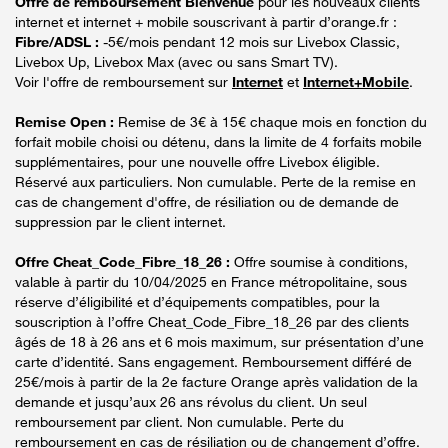
Offre de remboursement Bienvenue
pour les nouveaux clients
internet et internet + mobile souscrivant à partir d’orange.fr :
Fibre/ADSL :
-5€/mois pendant 12 mois sur Livebox Classic,
Livebox Up, Livebox Max (avec ou sans Smart TV).
Voir l'offre de remboursement sur
Internet
et
Internet+Mobile
.
Remise Open :
Remise de 3€ à 15€ chaque mois en fonction du
forfait mobile choisi ou détenu, dans la limite de 4 forfaits mobile
supplémentaires, pour une nouvelle offre Livebox éligible.
Réservé aux particuliers. Non cumulable. Perte de la remise en
cas de changement d'offre, de résiliation ou de demande de
suppression par le client internet.
Offre Cheat_Code_Fibre_18_26 :
Offre soumise à conditions,
valable à partir du 10/04/2025 en France métropolitaine, sous
réserve d’éligibilité et d’équipements compatibles, pour la
souscription à l’offre Cheat_Code_Fibre_18_26 par des clients
âgés de 18 à 26 ans et 6 mois maximum, sur présentation d’une
carte d’identité. Sans engagement. Remboursement différé de
25€/mois à partir de la 2e facture Orange après validation de la
demande et jusqu’aux 26 ans révolus du client. Un seul
remboursement par client. Non cumulable. Perte du
remboursement en cas de résiliation ou de changement d’offre.