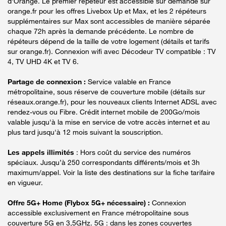
d'Orange. Le premier répéteur est accessible sur demande sur
orange.fr pour les offres Livebox Up et Max, et les 2 répéteurs
supplémentaires sur Max sont accessibles de manière séparée
chaque 72h après la demande précédente. Le nombre de
répéteurs dépend de la taille de votre logement (détails et tarifs
sur orange.fr). Connexion wifi avec Décodeur TV compatible : TV
4, TV UHD 4K et TV 6.
Partage de connexion :
Service valable en France
métropolitaine, sous réserve de couverture mobile (détails sur
réseaux.orange.fr), pour les nouveaux clients Internet ADSL avec
rendez-vous ou Fibre. Crédit internet mobile de 200Go/mois
valable jusqu'à la mise en service de votre accès internet et au
plus tard jusqu'à 12 mois suivant la souscription.
Les appels illimités
: Hors coût du service des numéros
spéciaux. Jusqu’à 250 correspondants différents/mois et 3h
maximum/appel. Voir la liste des destinations sur la fiche tarifaire
en vigueur.
Offre 5G+ Home (Flybox 5G+ nécessaire) :
Connexion
accessible exclusivement en France métropolitaine sous
couverture 5G en 3,5GHz. 5G : dans les zones couvertes