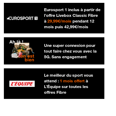
Eurosport 1 inclus à partir de
l’offre Livebox Classic Fibre
29,99 € par mois
à
29,99€/mois
pendant 12
42,99 € par m
mois puis
42,99€/mois
Une super connexion pour
tout faire chez vous avec la
5G. Sans engagement
Le meilleur du sport vous
attend :
1 mois offert
à
L’Équipe sur toutes les
offres Fibre