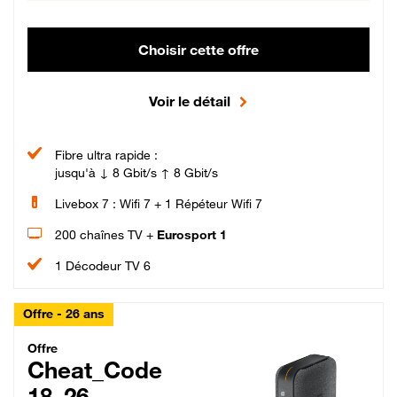
Choisir cette offre
Voir le détail
Fibre ultra rapide :
jusqu'à ↓ 8 Gbit/s ↑ 8 Gbit/s
Livebox 7 : Wifi 7 + 1 Répéteur Wifi 7
200 chaînes TV +
Eurosport 1
1 Décodeur TV 6
Offre - 26 ans
Cheat_Code Fibre_18_26
Offre
Cheat_Code
18_26