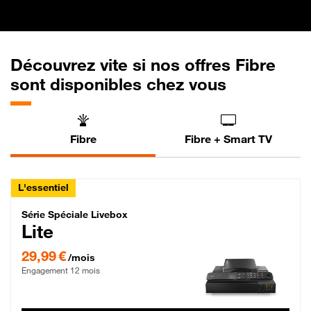
Découvrez vite si nos offres Fibre
sont disponibles chez vous
Fibre
Fibre + Smart TV
L'essentiel
Série Spéciale Livebox Lite Fibre
Série Spéciale Livebox
Lite
29,99 € par mois , Engagement 12 mois
29,99 €
/mois
Engagement 12 mois