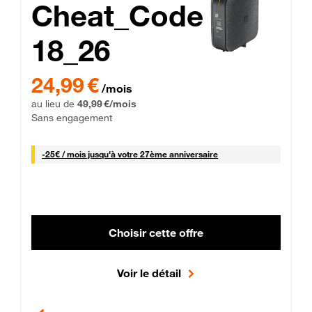
Cheat_Code
18_26
 Engagement 12 mois
24,99 € par mois pendant 0 mois puis 49,99 € par mois, Sans 
24,99 €
/mois
au lieu de
49,99 €/mois
Sans engagement
25 € par mois
-
25€ / mois
jusqu'à votre 27ème anniversaire
Choisir cette offre
Voir le détail