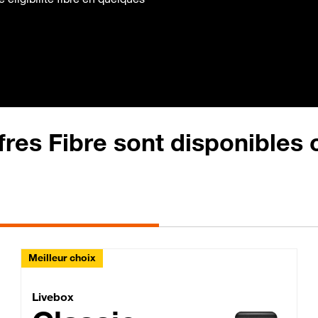
fres Fibre sont disponibles
Meilleur choix
Lite Fibre
Livebox Classic Fibre
Livebox