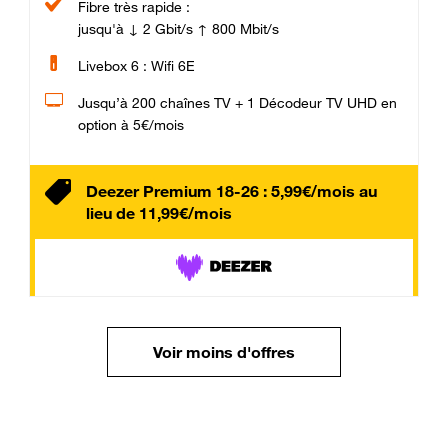
Fibre très rapide :
jusqu'à ↓ 2 Gbit/s ↑ 800 Mbit/s
Livebox 6 : Wifi 6E
Jusqu’à 200 chaînes TV + 1 Décodeur TV UHD en
option à 5€/mois
Deezer Premium 18-26 : 5,99€/mois au
lieu de 11,99€/mois
Voir moins d'offres