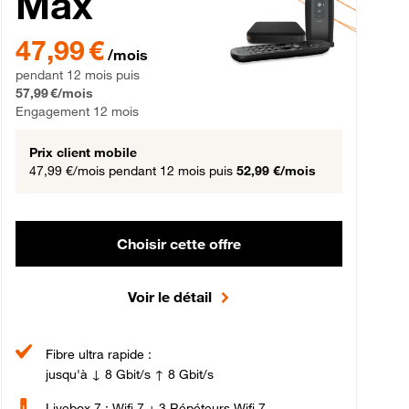
Max
gement 12 mois
47,99 € par mois pendant 12 mois puis 57,99 € par mois, Engageme
47,99 €
/mois
pendant 12 mois puis
57,99 €/mois
Engagement 12 mois
Prix client mobile
47,99 €/mois
pendant 12 mois puis
52,99 €/mois
Choisir cette offre
Voir le détail
Fibre ultra rapide :
jusqu'à ↓ 8 Gbit/s ↑ 8 Gbit/s
Livebox 7 : Wifi 7 + 3 Répéteurs Wifi 7