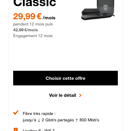
Classic
29,99 € par mois pendant 12 mois puis 42,99 € par mois, Enga
29,99 €
/mois
pendant 12 mois puis
42,99 €/mois
Engagement 12 mois
Choisir cette offre
Voir le détail
Fibre très rapide :
jusqu'à ↓ 2 Gbit/s partagés ↑ 800 Mbit/s
Livebox S : Wifi 7