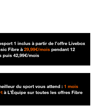
sport 1 inclus à partir de l’offre Livebox
29,99 € par mois
sic Fibre à
29,99€/mois
pendant 12
42,99 € par mois
s puis
42,99€/mois
eilleur du sport vous attend :
1 mois
rt
à L’Équipe sur toutes les offres Fibre