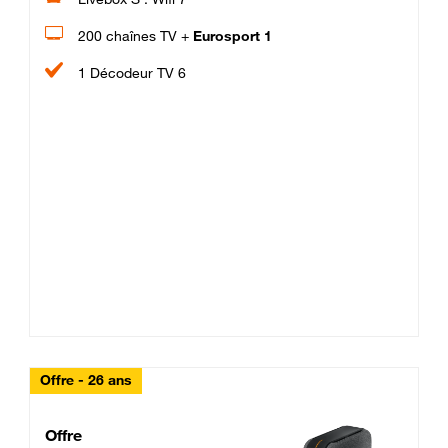
200 chaînes TV +
Eurosport 1
1 Décodeur TV 6
Offre - 26 ans
Cheat_Code Fibre_18_26
Offre