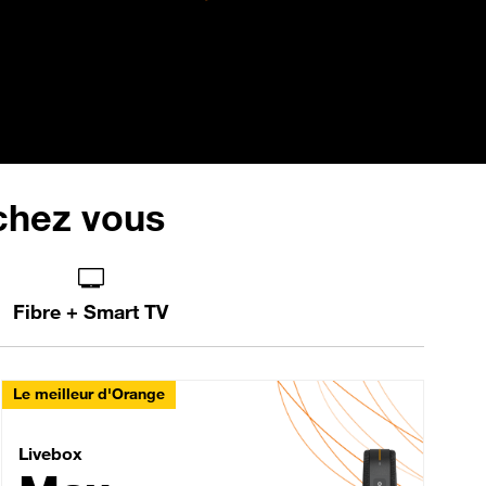
 chez vous
Fibre + Smart TV
Le meilleur d'Orange
Livebox Max Fibre
Livebox