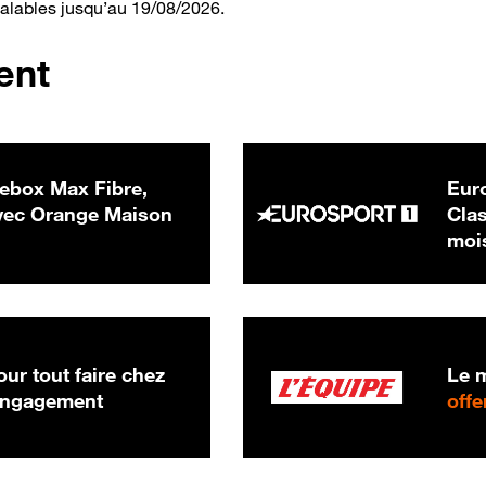
valables jusqu’au 19/08/2026.
ent
ebox Max Fibre,
Euro
 € par mois
ec Orange Maison
Clas
moi
ur tout faire chez
Le m
 engagement
offe