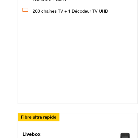
200 chaînes TV + 1 Décodeur TV UHD
Fibre ultra rapide
Livebox Up Fibre
Livebox