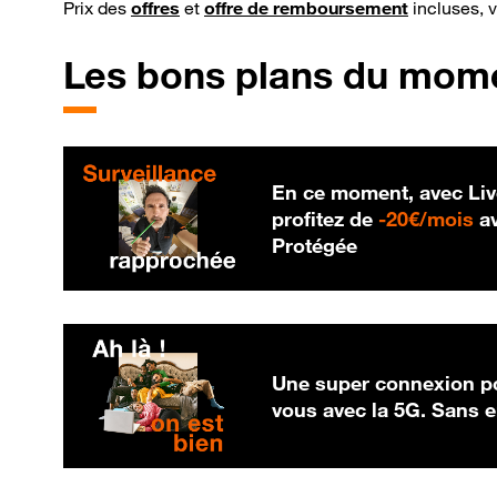
Prix des
offres
et
offre de remboursement
incluses, 
Les bons plans du mom
En ce moment, avec Liv
20
profitez de
-
20€/mois
av
Protégée
Une super connexion po
vous avec la 5G. Sans