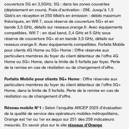
couverture 5G en 3,5GHz. 5G : dans les zones couvertes
(déploiement en cours). Frais d’activation : 29€. Jusqu’à 1,5
Gbit/s en réception et 250 Mbit/s en émission : débits maximum
théoriques, en Wifi 7, sous réserve de couverture 5G+ et en
bande 3,5 GHz, détails sur reseaux.orange.fr. Avec équipements
compatibles. Wifi 7 : en dual band, 2,4 GHz et 5 GHz sous
réserve de couverture 5G+ et en bande 3,5 GHz, détails sur
reseaux.orange.fr. Avec équipements compatibles. Forfaits Mobile
pour clients 4G Home ou 5G+ Home : Offre réservée aux
particuliers membres du foyer du client détenteur de l'offre 4G
Home ou 5G+ Home, dans la limite de 5 forfaits par foyer. Perte
de la remise en cas de résiliation ou de changement d’offre.
Forfaits Mobile pour clients 5G+ Home
: Offre réservée aux
particuliers membres du foyer du client détenteur de l'offre 5G+
Home, dans la limite de 5 forfaits. Perte de la remise en cas de
résiliation ou de changement d’offre.
Réseau mobile N°1 :
Selon l’enquête ARCEP 2025 d’évaluation
de la qualité de service des opérateurs mobiles métropolitains,
Orange est 1er ou 1er ex æquo sur 251 des 258 indicateurs
mesurés. En savoir plus sur le site
réseaux d'Orange