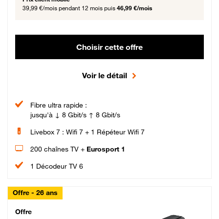
39,99 €/mois
pendant 12 mois puis
46,99 €/mois
Choisir cette offre
Voir le détail
Fibre ultra rapide :
jusqu'à ↓ 8 Gbit/s ↑ 8 Gbit/s
Livebox 7 : Wifi 7 + 1 Répéteur Wifi 7
200 chaînes TV +
Eurosport 1
1 Décodeur TV 6
Offre - 26 ans
Cheat_Code Fibre_18_26
Offre