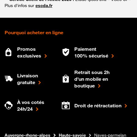
Plus d'infos sur
escda.fr
Pourquoi acheter en ligne
Promos
Paiement
exclusives
100% sécurisé
Retrait sous 2h
Livraison
d'un mobile en
gratuite
boutique
À vos cotés
Droit de rétractation
24h/24
Internet fibre
Boutique Orange
Auvergne-rhone-alpes
Haute-savoie
Naves-parmelan