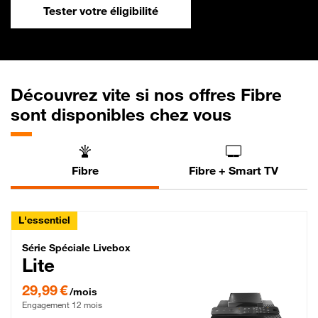
Tester votre éligibilité
Découvrez vite si nos offres Fibre
sont disponibles chez vous
Fibre
Fibre + Smart TV
L'essentiel
Série Spéciale Livebox Lite Fibre
Série Spéciale Livebox
Lite
29,99 € par mois , Engagement 12 mois
29,99 €
/mois
Engagement 12 mois