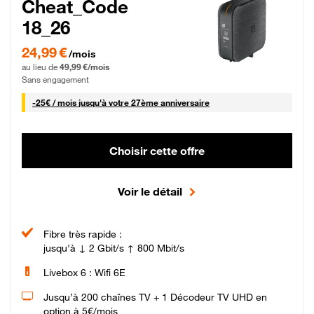
Cheat_Code
18_26
24,99 € par mois pendant 0 mois puis 49,99 € par mois, Sans engagement
24,99 €
/mois
au lieu de
49,99 €/mois
Sans engagement
25 € par mois
-
25€ / mois
jusqu'à votre 27ème anniversaire
Choisir cette offre
Voir le détail
Fibre très rapide :
jusqu'à ↓ 2 Gbit/s ↑ 800 Mbit/s
Livebox 6 : Wifi 6E
Jusqu’à 200 chaînes TV + 1 Décodeur TV UHD en
option à 5€/mois