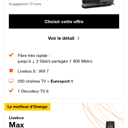
Engagement 12 mois
Choisir cette offre
Voir le détail
Fibre très rapide :
jusqu'à ↓ 2 Gbit/s partagés ↑ 800 Mbit/s
Livebox S : Wifi 7
200 chaînes TV +
Eurosport 1
1 Décodeur TV 6
Le meilleur d'Orange
Livebox Max Fibre
Livebox
Max