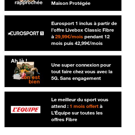
Maison Protégée
Eurosport 1 inclus à partir de
l’offre Livebox Classic Fibre
29,99 € par mois
à
29,99€/mois
pendant 12
42,99 € par m
mois puis
42,99€/mois
Une super connexion pour
tout faire chez vous avec la
5G. Sans engagement
Le meilleur du sport vous
attend :
1 mois offert
à
L’Équipe sur toutes les
offres Fibre