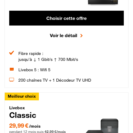
Choisir cette offre
Voir le détail
Fibre rapide :
jusqu'à ↓ 1 Gbit/s ↑ 700 Mbit/s
Livebox 5 : Wifi 5
200 chaînes TV + 1 Décodeur TV UHD
Meilleur choix
Livebox Classic Fibre
Livebox
Classic
29,99 € par mois pendant 12 mois puis 42,99 € par mois, Engagement 12 moi
29,99 €
/mois
pendant 12 mois puis
42,99 €/mois