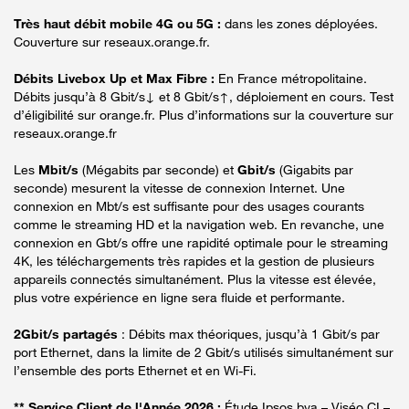
Très haut débit mobile 4G ou 5G :
dans les zones déployées.
Couverture sur reseaux.orange.fr.
Débits Livebox Up et Max Fibre :
En France métropolitaine.
Débits jusqu’à 8 Gbit/s↓ et 8 Gbit/s↑, déploiement en cours. Test
d’éligibilité sur orange.fr. Plus d’informations sur la couverture sur
reseaux.orange.fr
Les
Mbit/s
(Mégabits par seconde) et
Gbit/s
(Gigabits par
seconde) mesurent la vitesse de connexion Internet. Une
connexion en Mbt/s est suffisante pour des usages courants
comme le streaming HD et la navigation web. En revanche, une
connexion en Gbt/s offre une rapidité optimale pour le streaming
4K, les téléchargements très rapides et la gestion de plusieurs
appareils connectés simultanément. Plus la vitesse est élevée,
plus votre expérience en ligne sera fluide et performante.
2Gbit/s partagés
: Débits max théoriques, jusqu’à 1 Gbit/s par
port Ethernet, dans la limite de 2 Gbit/s utilisés simultanément sur
l’ensemble des ports Ethernet et en Wi-Fi.
** Service Client de l'Année 2026 :
Étude Ipsos bva – Viséo CI –