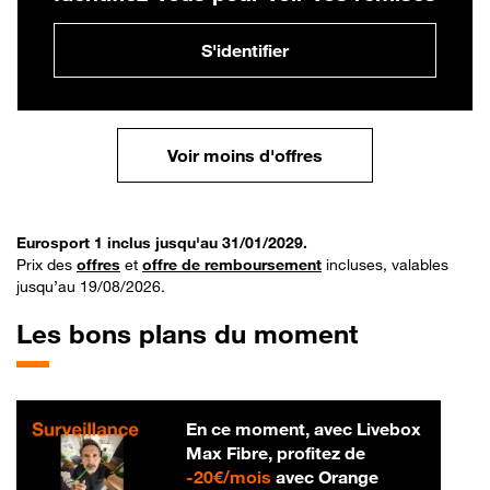
S'identifier
Voir moins d'offres
Eurosport 1 inclus jusqu'au 31/01/2029.
Prix des
offres
et
offre de remboursement
incluses, valables
jusqu’au 19/08/2026.
Les bons plans du moment
En ce moment, avec Livebox
Max Fibre, profitez de
20 € par mois
-
20€/mois
avec Orange