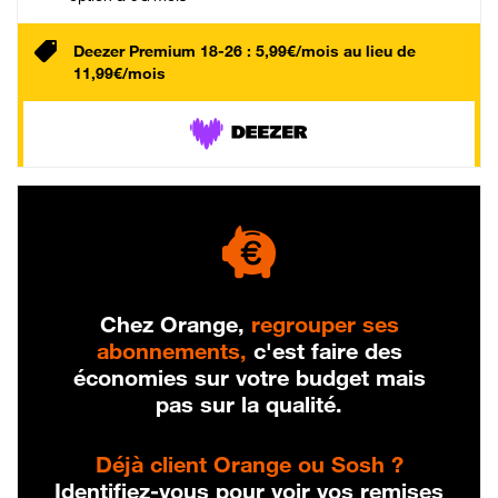
Deezer Premium 18-26 : 5,99€/mois au lieu de
11,99€/mois
Chez Orange,
regrouper ses
abonnements,
c'est faire des
économies sur votre budget mais
pas sur la qualité.
Déjà client Orange ou Sosh ?
Identifiez-vous pour voir vos remises