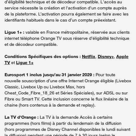
d’éligibilité technique et de décodeur compatible. L'accès au
service nécessite la création et l'activation d'un compte auprès
de la plateforme. L’activation pourra également se faire avec les
identifiants habituels dans le cas d’un compte préexistant.
Ligue 1+ :
valable en France métropolitaine, réservée aux clients
internet téléphone Orange TV sous réserve d’éligibilité technique
et de décodeur compatible.
Conditions Spécifiques des options :
Netflix
,
Disney+
,
Apple
TV
et
Ligue 1+
Eurosport 1 inclus jusqu’au 31 janvier 2029 :
Pour toute
nouvelle souscription d’une offre Internet Orange éligible (Livebox
Classic, Livebox Up ou Livebox Max, hors
Cheat_Code_Fibre_18_26 et Séries Spéciales), sur ADSL ou sur
Fibre ou Smart TV. Cette inclusion concerne le flux linéaire de la
chaine (hors contenus à la demande et replay).
La TV d'Orange :
La TV à la demande Accès à certains
programmes (hors films) à partir du lendemain de la diffusion
(hors programmes de Disney Channel disponibles le lundi suivant
la diffusion) pendant une période de 7 à 30 jours (selon le