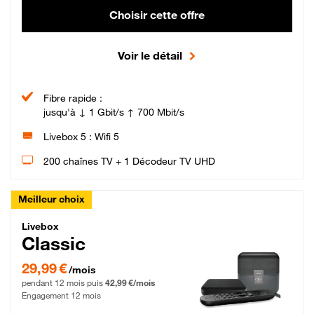
Choisir cette offre
Voir le détail
Fibre rapide :
jusqu'à ↓ 1 Gbit/s ↑ 700 Mbit/s
Livebox 5 : Wifi 5
200 chaînes TV + 1 Décodeur TV UHD
Meilleur choix
Livebox Classic Fibre
Livebox
Classic
29,99 € par mois pendant 12 mois puis 42,99 € par mois, Engagement 12 moi
29,99 €
/mois
pendant 12 mois puis
42,99 €/mois
Engagement 12 mois