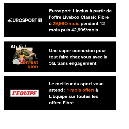
Eurosport 1 inclus à partir de
l’offre Livebox Classic Fibre
29,99 € par mois
à
29,99€/mois
pendant 12
42,99 € par m
mois puis
42,99€/mois
Une super connexion pour
tout faire chez vous avec la
5G. Sans engagement
Le meilleur du sport vous
attend :
1 mois offert
à
L’Équipe sur toutes les
offres Fibre