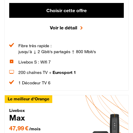
Choisir cette offre
Voir le détail
Fibre très rapide :
jusqu'à ↓ 2 Gbit/s partagés ↑ 800 Mbit/s
Livebox S : Wifi 7
200 chaînes TV +
Eurosport 1
1 Décodeur TV 6
Le meilleur d'Orange
Livebox Max Fibre
Livebox
Max
47,99 € par mois pendant 12 mois puis 57,99 € par mois, Engagement 12 moi
47,99 €
/mois