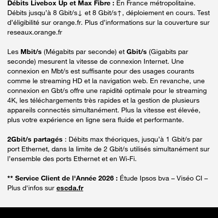
Débits Livebox Up et Max Fibre :
En France métropolitaine.
Débits jusqu’à 8 Gbit/s↓ et 8 Gbit/s↑, déploiement en cours. Test
d’éligibilité sur orange.fr. Plus d’informations sur la couverture sur
reseaux.orange.fr
Les
Mbit/s
(Mégabits par seconde) et
Gbit/s
(Gigabits par
seconde) mesurent la vitesse de connexion Internet. Une
connexion en Mbt/s est suffisante pour des usages courants
comme le streaming HD et la navigation web. En revanche, une
connexion en Gbt/s offre une rapidité optimale pour le streaming
4K, les téléchargements très rapides et la gestion de plusieurs
appareils connectés simultanément. Plus la vitesse est élevée,
plus votre expérience en ligne sera fluide et performante.
2Gbit/s partagés
: Débits max théoriques, jusqu’à 1 Gbit/s par
port Ethernet, dans la limite de 2 Gbit/s utilisés simultanément sur
l’ensemble des ports Ethernet et en Wi-Fi.
** Service Client de l'Année 2026 :
Étude Ipsos bva – Viséo CI –
Plus d'infos sur
escda.fr