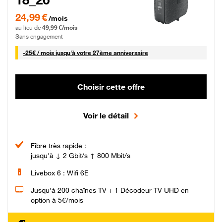
24,99 € par mois pendant 0 mois puis 49,99 € par mois, Sans engagement
24,99 €
/mois
au lieu de
49,99 €/mois
Sans engagement
25 € par mois
-
25€ / mois
jusqu'à votre 27ème anniversaire
Choisir cette offre
Voir le détail
Fibre très rapide :
jusqu'à ↓ 2 Gbit/s ↑ 800 Mbit/s
Livebox 6 : Wifi 6E
Jusqu’à 200 chaînes TV + 1 Décodeur TV UHD en
option à 5€/mois