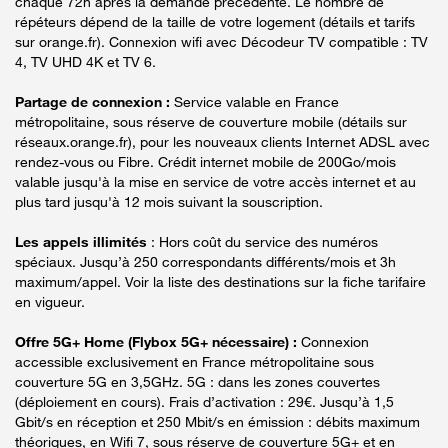
chaque 72h après la demande précédente. Le nombre de
répéteurs dépend de la taille de votre logement (détails et tarifs
sur orange.fr). Connexion wifi avec Décodeur TV compatible : TV
4, TV UHD 4K et TV 6.
Partage de connexion :
Service valable en France
métropolitaine, sous réserve de couverture mobile (détails sur
réseaux.orange.fr), pour les nouveaux clients Internet ADSL avec
rendez-vous ou Fibre. Crédit internet mobile de 200Go/mois
valable jusqu'à la mise en service de votre accès internet et au
plus tard jusqu'à 12 mois suivant la souscription.
Les appels illimités
: Hors coût du service des numéros
spéciaux. Jusqu’à 250 correspondants différents/mois et 3h
maximum/appel. Voir la liste des destinations sur la fiche tarifaire
en vigueur.
Offre 5G+ Home (Flybox 5G+ nécessaire) :
Connexion
accessible exclusivement en France métropolitaine sous
couverture 5G en 3,5GHz. 5G : dans les zones couvertes
(déploiement en cours). Frais d’activation : 29€. Jusqu’à 1,5
Gbit/s en réception et 250 Mbit/s en émission : débits maximum
théoriques, en Wifi 7, sous réserve de couverture 5G+ et en