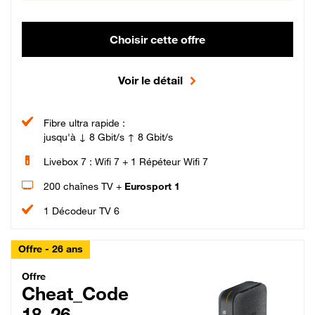
Choisir cette offre
Voir le détail
Fibre ultra rapide :
jusqu'à ↓ 8 Gbit/s ↑ 8 Gbit/s
Livebox 7 : Wifi 7 + 1 Répéteur Wifi 7
200 chaînes TV +
Eurosport 1
1 Décodeur TV 6
Offre - 26 ans
Cheat_Code Fibre_18_26
Offre
Cheat_Code
18_26