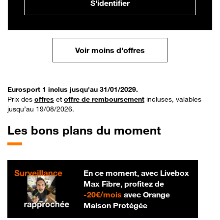
S'identifier
Voir moins d'offres
Eurosport 1 inclus jusqu'au 31/01/2029.
Prix des
offres
et
offre de remboursement
incluses, valables
jusqu’au 19/08/2026.
Les bons plans du moment
En ce moment, avec Livebox
Max Fibre, profitez de
20 € par mois
-
20€/mois
avec Orange
Maison Protégée