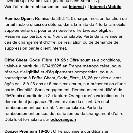
Livebox Up, Livebox Max (avec ou sans Smart TV).
Voir l'offre de remboursement sur
Internet
et
Internet+Mobile
.
Remise Open :
Remise de 3€ à 15€ chaque mois en fonction du
forfait mobile choisi ou détenu, dans la limite de 4 forfaits mobile
supplémentaires, pour une nouvelle offre Livebox éligible.
Réservé aux particuliers. Non cumulable. Perte de la remise en
cas de changement d'offre, de résiliation ou de demande de
suppression par le client internet.
Offre Cheat_Code_Fibre_18_26 :
Offre soumise à conditions,
valable à partir du 10/04/2025 en France métropolitaine, sous
réserve d’éligibilité et d’équipements compatibles, pour la
souscription à l’offre Cheat_Code_Fibre_18_26 par des clients
âgés de 18 à 26 ans et 6 mois maximum, sur présentation d’une
carte d’identité. Sans engagement. Remboursement différé de
25€/mois à partir de la 2e facture Orange après validation de la
demande et jusqu’aux 26 ans révolus du client. Un seul
remboursement par client. Non cumulable. Perte du
remboursement en cas de résiliation ou de changement d’offre.
Détails et formulaire sur
odr.orange.fr
Deezer Premium 18-26 :
Offre soumise à conditions en