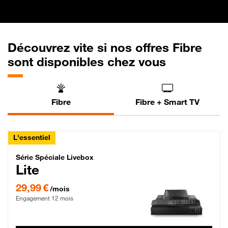
Découvrez vite si nos offres Fibre
sont disponibles chez vous
Fibre
Fibre + Smart TV
L'essentiel
Série Spéciale Livebox Lite Fibre
Série Spéciale Livebox
Lite
29,99 € par mois , Engagement 12 mois
29,99 €
/mois
Engagement 12 mois