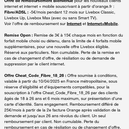
Offre de remboursement Bienvenue
pour les nouveaux clients
internet et internet + mobile souscrivant à partir d’orange.fr :
Fibre/ADSL :
-5€/mois pendant 12 mois sur Livebox Classic,
Livebox Up, Livebox Max (avec ou sans Smart TV).
Voir l'offre de remboursement sur
Internet
et
Internet+Mobile
.
Remise Open :
Remise de 3€ à 15€ chaque mois en fonction du
forfait mobile choisi ou détenu, dans la limite de 4 forfaits mobile
supplémentaires, pour une nouvelle offre Livebox éligible.
Réservé aux particuliers. Non cumulable. Perte de la remise en
cas de changement d'offre, de résiliation ou de demande de
suppression par le client internet.
Offre Cheat_Code_Fibre_18_26 :
Offre soumise à conditions,
valable à partir du 10/04/2025 en France métropolitaine, sous
réserve d’éligibilité et d’équipements compatibles, pour la
souscription à l’offre Cheat_Code_Fibre_18_26 par des clients
âgés de 18 à 26 ans et 6 mois maximum, sur présentation d’une
carte d’identité. Sans engagement. Remboursement différé de
25€/mois à partir de la 2e facture Orange après validation de la
demande et jusqu’aux 26 ans révolus du client. Un seul
remboursement par client. Non cumulable. Perte du
remboursement en cas de résiliation ou de changement d’offre.