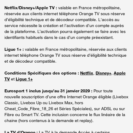
Netflix/Disney+/Apple TV :
valable en France métropolitaine,
réservée aux clients internet téléphone Orange TV sous réserve
d’éligibilité technique et de décodeur compatible. L'accès au
service nécessite la création et l'activation d'un compte auprès
de la plateforme. L’activation pourra également se faire avec les
identifiants habituels dans le cas d’un compte préexistant.
Ligue 1+ :
valable en France métropolitaine, réservée aux clients
internet téléphone Orange TV sous réserve d’éligibilité technique
et de décodeur compatible.
Conditions Spécifiques des options :
Netflix
,
Disney+
,
Apple
TV
et
Ligue 1+
Eurosport 1 inclus jusqu’au 31 janvier 2029 :
Pour toute
nouvelle souscription d’une offre Internet Orange éligible (Livebox
Classic, Livebox Up ou Livebox Max, hors
Cheat_Code_Fibre_18_26 et Séries Spéciales), sur ADSL ou sur
Fibre ou Smart TV. Cette inclusion concerne le flux linéaire de la
chaine (hors contenus à la demande et replay).
La TV d'Orange :
La TV à la demande Accès à certains