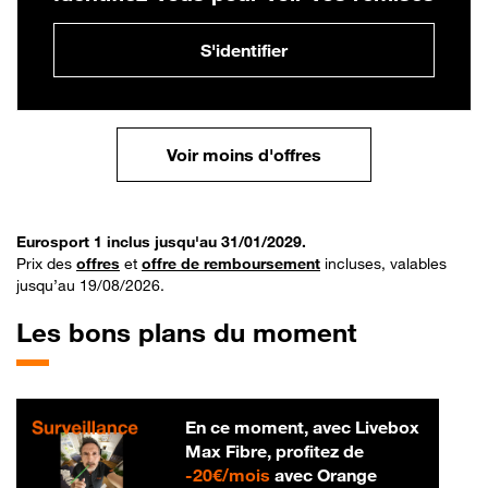
S'identifier
Voir moins d'offres
Eurosport 1 inclus jusqu'au 31/01/2029.
Prix des
offres
et
offre de remboursement
incluses, valables
jusqu’au 19/08/2026.
Les bons plans du moment
En ce moment, avec Livebox
Max Fibre, profitez de
20 € par mois
-
20€/mois
avec Orange