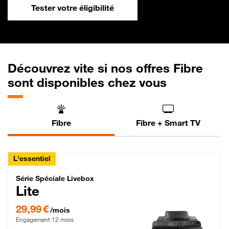
Tester votre éligibilité
Découvrez vite si nos offres Fibre
sont disponibles chez vous
Fibre
Fibre + Smart TV
L'essentiel
Série Spéciale Livebox Lite Fibre
Série Spéciale Livebox
Lite
29,99 € par mois , Engagement 12 mois
29,99 €
/mois
Engagement 12 mois