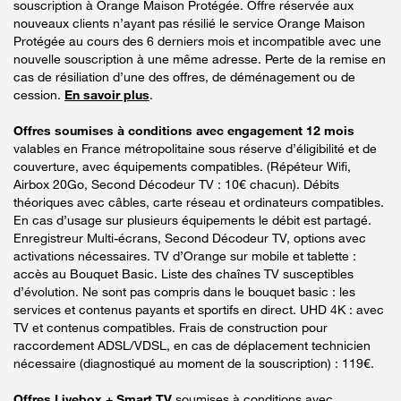
souscription à Orange Maison Protégée. Offre réservée aux
nouveaux clients n’ayant pas résilié le service Orange Maison
Protégée au cours des 6 derniers mois et incompatible avec une
nouvelle souscription à une même adresse. Perte de la remise en
cas de résiliation d’une des offres, de déménagement ou de
cession.
En savoir plus
.
Offres soumises à conditions avec engagement 12 mois
valables en France métropolitaine sous réserve d’éligibilité et de
couverture, avec équipements compatibles. (Répéteur Wifi,
Airbox 20Go, Second Décodeur TV : 10€ chacun). Débits
théoriques avec câbles, carte réseau et ordinateurs compatibles.
En cas d’usage sur plusieurs équipements le débit est partagé.
Enregistreur Multi-écrans, Second Décodeur TV, options avec
activations nécessaires. TV d’Orange sur mobile et tablette :
accès au Bouquet Basic. Liste des chaînes TV susceptibles
d’évolution. Ne sont pas compris dans le bouquet basic : les
services et contenus payants et sportifs en direct. UHD 4K : avec
TV et contenus compatibles. Frais de construction pour
raccordement ADSL/VDSL, en cas de déplacement technicien
nécessaire (diagnostiqué au moment de la souscription) : 119€.
Offres Livebox + Smart TV
soumises à conditions avec