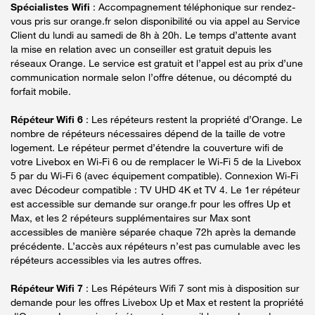
Spécialistes Wifi
: Accompagnement téléphonique sur rendez-
vous pris sur orange.fr selon disponibilité ou via appel au Service
Client du lundi au samedi de 8h à 20h. Le temps d’attente avant
la mise en relation avec un conseiller est gratuit depuis les
réseaux Orange. Le service est gratuit et l’appel est au prix d’une
communication normale selon l’offre détenue, ou décompté du
forfait mobile.
Répéteur Wifi 6
: Les répéteurs restent la propriété d’Orange. Le
nombre de répéteurs nécessaires dépend de la taille de votre
logement. Le répéteur permet d’étendre la couverture wifi de
votre Livebox en Wi-Fi 6 ou de remplacer le Wi-Fi 5 de la Livebox
5 par du Wi-Fi 6 (avec équipement compatible). Connexion Wi-Fi
avec Décodeur compatible : TV UHD 4K et TV 4. Le 1er répéteur
est accessible sur demande sur orange.fr pour les offres Up et
Max, et les 2 répéteurs supplémentaires sur Max sont
accessibles de manière séparée chaque 72h après la demande
précédente. L’accès aux répéteurs n’est pas cumulable avec les
répéteurs accessibles via les autres offres.
Répéteur Wifi 7
: Les Répéteurs Wifi 7 sont mis à disposition sur
demande pour les offres Livebox Up et Max et restent la propriété