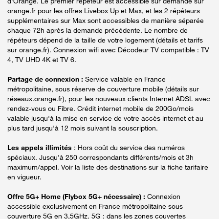
d'Orange. Le premier répéteur est accessible sur demande sur
orange.fr pour les offres Livebox Up et Max, et les 2 répéteurs
supplémentaires sur Max sont accessibles de manière séparée
chaque 72h après la demande précédente. Le nombre de
répéteurs dépend de la taille de votre logement (détails et tarifs
sur orange.fr). Connexion wifi avec Décodeur TV compatible : TV
4, TV UHD 4K et TV 6.
Partage de connexion :
Service valable en France
métropolitaine, sous réserve de couverture mobile (détails sur
réseaux.orange.fr), pour les nouveaux clients Internet ADSL avec
rendez-vous ou Fibre. Crédit internet mobile de 200Go/mois
valable jusqu'à la mise en service de votre accès internet et au
plus tard jusqu'à 12 mois suivant la souscription.
Les appels illimités
: Hors coût du service des numéros
spéciaux. Jusqu’à 250 correspondants différents/mois et 3h
maximum/appel. Voir la liste des destinations sur la fiche tarifaire
en vigueur.
Offre 5G+ Home (Flybox 5G+ nécessaire) :
Connexion
accessible exclusivement en France métropolitaine sous
couverture 5G en 3,5GHz. 5G : dans les zones couvertes