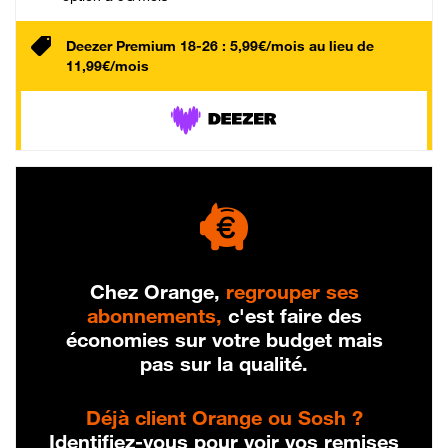
Deezer Premium 18-26 : 5,99€/mois au lieu de
11,99€/mois
Chez Orange,
regrouper ses
abonnements,
c'est faire des
économies sur votre budget mais
pas sur la qualité.
Déjà client Orange ou Sosh ?
Identifiez-vous pour voir vos remises