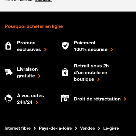
Pourquoi acheter en ligne
Promos
Paiement
exclusives
100% sécurisé
Retrait sous 2h
Livraison
d'un mobile en
gratuite
boutique
À vos cotés
Droit de rétractation
24h/24
Boutique Orange
Internet fibre
Pays-de-la-loire
Vendee
Le-givre