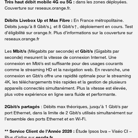
Très haut débit mobile 4G ou 5G :
dans les zones déployées.
Couverture sur reseaux.orange.fr.
Débits Livebox Up et Max Fibre :
En France métropolitaine.
Débits jusqu’à 8 Gbit/s↓ et 8 Gbit/s↑, déploiement en cours. Test
d’éligibilité sur orange.fr. Plus d’informations sur la couverture sur
reseaux.orange.fr
Les
Mbit/s
(Mégabits par seconde) et
Gbit/s
(Gigabits par
seconde) mesurent la vitesse de connexion Internet. Une
connexion en Mbt/s est suffisante pour des usages courants
comme le streaming HD et la navigation web. En revanche, une
connexion en Gbt/s offre une rapidité optimale pour le streaming
4K, les téléchargements très rapides et la gestion de plusieurs
appareils connectés simultanément. Plus la vitesse est élevée,
plus votre expérience en ligne sera fluide et performante.
2Gbit/s partagés
: Débits max théoriques, jusqu’à 1 Gbit/s par
port Ethernet, dans la limite de 2 Gbit/s utilisés simultanément sur
l’ensemble des ports Ethernet et en Wi-Fi.
** Service Client de l'Année 2026 :
Étude Ipsos bva – Viséo CI –
Plus d'infos sur
escda.fr