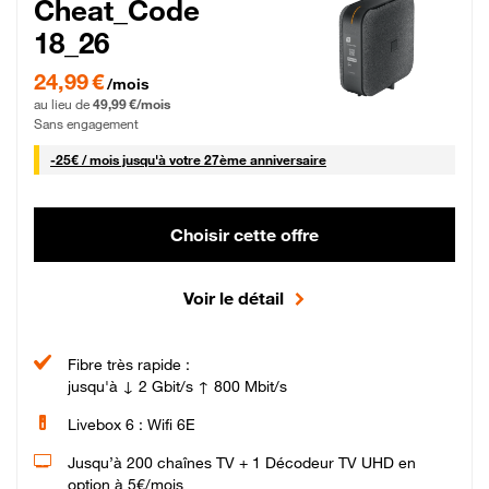
Cheat_Code
18_26
24,99 € par mois pendant 0 mois puis 49,99 € par mois, Sans engagement
24,99 €
/mois
au lieu de
49,99 €/mois
Sans engagement
25 € par mois
-
25€ / mois
jusqu'à votre 27ème anniversaire
Choisir cette offre
Voir le détail
Fibre très rapide :
jusqu'à ↓ 2 Gbit/s ↑ 800 Mbit/s
Livebox 6 : Wifi 6E
Jusqu’à 200 chaînes TV + 1 Décodeur TV UHD en
option à 5€/mois