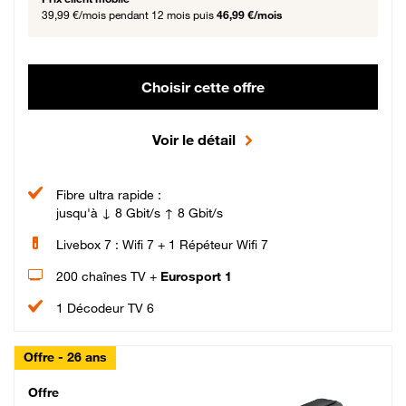
39,99 €/mois
pendant 12 mois puis
46,99 €/mois
Choisir cette offre
Voir le détail
Fibre ultra rapide :
jusqu'à ↓ 8 Gbit/s ↑ 8 Gbit/s
Livebox 7 : Wifi 7 + 1 Répéteur Wifi 7
200 chaînes TV +
Eurosport 1
1 Décodeur TV 6
Offre - 26 ans
Cheat_Code Fibre_18_26
Offre