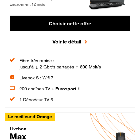
Engagement 12 mois
Choisir cette offre
Voir le détail
Fibre très rapide :
jusqu'à ↓ 2 Gbit/s partagés ↑ 800 Mbit/s
Livebox S : Wifi 7
200 chaînes TV +
Eurosport 1
1 Décodeur TV 6
Le meilleur d'Orange
Livebox Max Fibre
Livebox
Max