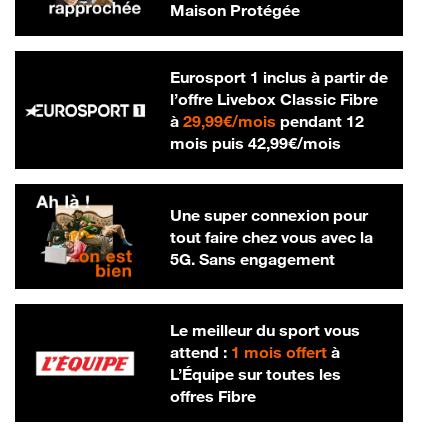
Maison Protégée
Eurosport 1 inclus à partir de
l’offre Livebox Classic Fibre
29,99 € par mois
à
29,99€/mois
pendant 12
42,99 € par m
mois puis
42,99€/mois
Une super connexion pour
tout faire chez vous avec la
5G. Sans engagement
Le meilleur du sport vous
attend :
1 mois offert
à
L’Équipe sur toutes les
offres Fibre