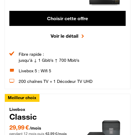
Choisir cette offre
Voir le détail
Fibre rapide :
jusqu'à ↓ 1 Gbit/s ↑ 700 Mbit/s
Livebox 5 : Wifi 5
200 chaînes TV + 1 Décodeur TV UHD
Meilleur choix
Livebox Classic Fibre
Livebox
Classic
29,99 € par mois pendant 12 mois puis 42,99 € par mois, Engagement 12 moi
29,99 €
/mois
pendant 12 mois puis
42,99 €/mois